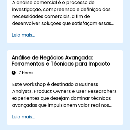
A análise comercial é o processo de
investigação, compreensão e definição das
necessidades comerciais, a fim de
desenvolver soluções que satisfaçam essas
necessidades. [É um elemento-chave no
Leia mais...
processo de gestão da mudança numa
organização e na conceção de novas
soluções empresariais. A análise empresarial
Análise de Negócios Avançada:
visa garantir que as soluções tecnológicas,
Ferramentas e Técnicas para Impacto
processuais ou organizacionais satisfazem os
objectivos e as necessidades empresariais.
7 Horas
Jest um elemento-chave para garantir a
Este workshop é destinado a Business
eficácia dos projectos e das mudanças numa
Analysts, Product Owners e User Researchers
organização, assegurando que as soluções
experientes que desejam dominar técnicas
introduzidas são pertinentes, viáveis e
avançadas que impulsionem valor real nos
respondem plenamente às necessidades da
negócios. Através de exercícios práticos e
empresa.
Leia mais...
ferramentas aplicáveis, os participantes
aprenderão a analisar dados complexos,