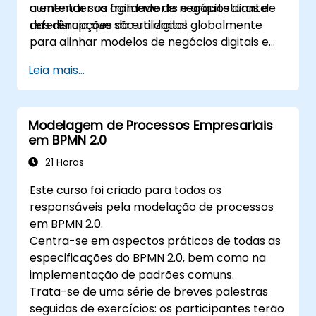
aumentar sua agilidade de negócios diante
a entender os frameworks e arquiteturas de
das disrupções da era digital.
referência que são utilizados globalmente
para alinhar modelos de negócios digitais e
arquiteturas de sistemas de TI com o cenário
Leia mais...
competitivo em constante mudança.
Modelagem de Processos Empresariais
em BPMN 2.0
21 Horas
Este curso foi criado para todos os
responsáveis pela modelação de processos
em BPMN 2.0.
Centra-se em aspectos práticos de todas as
especificações do BPMN 2.0, bem como na
implementação de padrões comuns.
Trata-se de uma série de breves palestras
seguidas de exercícios: os participantes terão