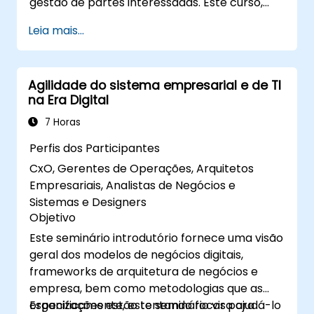
gestão de partes interessadas. Este curso,
desenvolvido para analistas em formação e
Leia mais...
iniciantes, oferece competências essenciais
de BA, frameworks ágeis e do Ciclo de Vida de
Desenvolvimento de Software (SDLC), além
Agilidade do sistema empresarial e de TI
de estudos de caso do mundo real. Impulsione
na Era Digital
o sucesso dos projetos e entregue valor de
negócios mensurável. Transforme sua
7 Horas
carreira com treinamento em BA alinhado às
Perfis dos Participantes
demandas da indústria.
CxO, Gerentes de Operações, Arquitetos
Empresariais, Analistas de Negócios e
Sistemas e Designers
Objetivo
Este seminário introdutório fornece uma visão
geral dos modelos de negócios digitais,
frameworks de arquitetura de negócios e
empresa, bem como metodologias que as
organizações estão tentando focar para
Especificamente, este seminário visa ajudá-lo