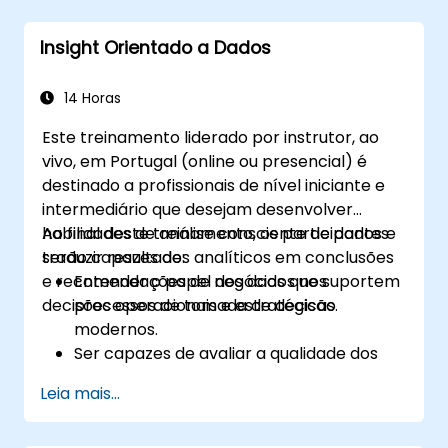
Identificar riscos e diagnosticar fontes de
resistência à mudança.
Insight Orientado a Dados
Ser capazes de apoiar ativamente os
interessados em todas as etapas do
processo de transição.
14 Horas
Aplicar ferramentas de comunicação
Este treinamento liderado por instrutor, ao
profissional adaptadas a diferentes
vivo, em Portugal (online ou presencial) é
grupos de público.
destinado a profissionais de nível iniciante e
intermediário que desejam desenvolver
habilidades de análise consciente de dados e
Ao final deste treinamento, os participantes
traduzir resultados analíticos em conclusões
serão capazes de:
e recomendações de negócios que suportem
Entender o papel dos dados nos
decisões operacionais e estratégicas.
processos de tomada de decisão
modernos.
Ser capazes de avaliar a qualidade dos
dados e sua relevância para os negócios.
Leia mais...
Aplicar técnicas intermediárias de análise
de dados (tendências, segmentação,