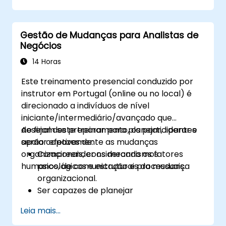
objetivo específico de negócio.
Saber decompor processos complexos
Gestão de Mudanças para Analistas de
em diagramas claros.
Negócios
Identificar pontos de contato entre
processos, dados e atores do sistema.
14 Horas
Avaliar a correção e a eficácia dos
Este treinamento presencial conduzido por
modelos de negócios criados.
instrutor em Portugal (online ou no local) é
direcionado a indivíduos de nível
iniciante/intermediário/avançado que
desejam se preparar para planejar, liderar e
Ao final deste treinamento, os participantes
apoiar efetivamente as mudanças
serão capazes de:
organizacionais, considerando os fatores
Compreender os mecanismos
humanos, de comunicação e processuais.
psicológicos e estruturais da mudança
organizacional.
Ser capazes de planejar
independentemente atividades
Leia mais...
abrangentes de Gestão de Mudanças.