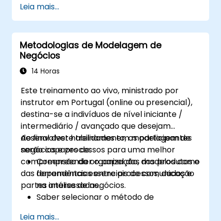
Leia mais...
interessados em expandir suas funções
para a área de negócios
Metodologias de Modelagem de
Negócios
14 Horas
Este treinamento ao vivo, ministrado por
instrutor em Portugal (online ou presencial),
destina-se a indivíduos de nível iniciante /
intermediário / avançado que desejam
desenvolver habilidades em modelagem de
Ao final deste treinamento, os participantes
negócios e processos para uma melhor
serão capazes de:
compreensão da organização, dos produtos e
Compreender o papel dos modelos como
das dependências entre processos, dados e
ferramentas essenciais de comunicação
partes interessadas.
na análise de negócios.
Saber selecionar o método de
modelagem adequado (BPMN, UML,
Leia mais...
SIPOC, Business Model Canvas) para um