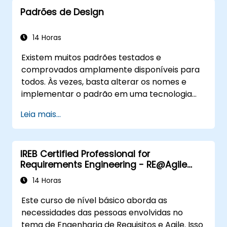
análise de cenários).
Padrões de Design
Distinguir entre correlação e causalidade
ao interpretar resultados.
Formular insights precisos e baseados em
14 Horas
evidências e recomendações.
Existem muitos padrões testados e
Comunicar efetivamente achados
comprovados amplamente disponíveis para
analíticos complexos para tomadores de
todos. Às vezes, basta alterar os nomes e
decisão.
implementar o padrão em uma tecnologia
específica. Isso pode economizar centenas
Leia mais...
de horas que, caso contrário, seriam gastos
no design e nos testes. Objetivos do
Treinamento Este curso tem dois objetivos:
IREB Certified Professional for
primeiro, permite que você reutilize padrões
Requirements Engineering - RE@Agile
amplamente conhecidos; segundo, permite
Primer
que você crie e reutilize padrões específicos
14 Horas
para sua organização. Ele ajuda a estimar
Este curso de nível básico aborda as
como os padrões podem reduzir custos,
necessidades das pessoas envolvidas no
sistematizar o processo de design e gerar um
tema de Engenharia de Requisitos e Agile. Isso