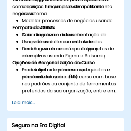
comunicação em projetos de análise de
requisitos funcionais e comportamento
negócios.
do sistema.
Modelar processos de negócios usando
Formato do Curso
padrões BPMN.
Criar diagramas e documentação de
Aula interativa e discussão.
casos de uso claros e estruturados.
Uso prático de ferramentas de
Deseñar wireframes e protótipos
modelagem em cenários de projetos de
interativos usando Figma e Balsamiq.
exemplo.
Opções de Personalização do Curso
Exercícios guiados focados na
modelagem de processos, requisitos e
Para solicitar um treinamento
interface do usuário (UI).
personalizado para este curso com base
nos padrões ou conjunto de ferramentas
preferidos da sua organização, entre em
contato conosco para agendar.
Leia mais...
Seguro na Era Digital