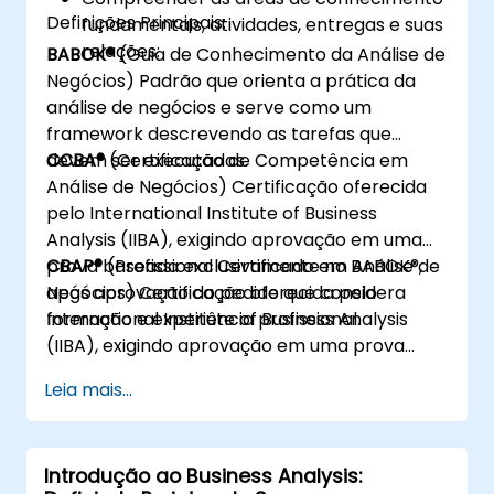
Definições Principais:
fundamentais, atividades, entregas e suas
relações:
BABOK®
(Guia de Conhecimento da Análise de
Negócios) Padrão que orienta a prática da
análise de negócios e serve como um
framework descrevendo as tarefas que
devem ser executadas.
CCBA®
(Certificação de Competência em
Análise de Negócios) Certificação oferecida
pelo International Institute of Business
Analysis (IIBA), exigindo aprovação em uma
prova baseada exclusivamente no BABOK®,
CBAP®
(Profissional Certificado em Análise de
após aprovação do pedido que considera
Negócios) Certificação oferecida pelo
formação e experiência profissional.
International Institute of Business Analysis
(IIBA), exigindo aprovação em uma prova
baseada exclusivamente no BABOK®, após
Leia mais...
aprovação do pedido que considera
formação e experiência profissional.
Introdução ao Business Analysis: