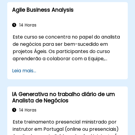
otimizar processos, engajar stakeholders e
Agile Business Analysis
traduzir estratégias em ações usando OKRs.
Ao final, eles terão uma toolkit clara para
aumentar o impacto e entregar resultados
14 Horas
mensuráveis.
Este curso se concentra no papel do analista
de negócios para ser bem-sucedido em
projetos Ágeis. Os participantes do curso
aprenderão a colaborar com a Equipe,
Proprietário do Produto, Scrum Master e
Leia mais...
Cliente para facilitar o processo de
desenvolvimento. Os participantes passarão
por um projeto simulado praticando cenários
IA Generativa no trabalho diário de um
comuns.
Analista de Negócios
14 Horas
Este treinamento presencial ministrado por
instrutor em Portugal (online ou presenciais)