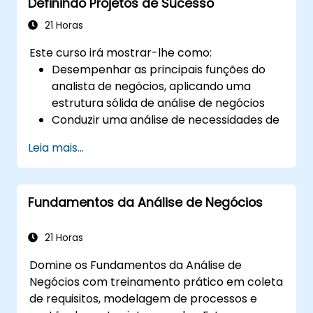
Definindo Projetos de Sucesso
21 Horas
Este curso irá mostrar-lhe como:
Desempenhar as principais funções do
analista de negócios, aplicando uma
estrutura sólida de análise de negócios
Conduzir uma análise de necessidades de
negócios para obter os requisitos das
Leia mais...
partes interessadas
Aplicar técnicas de análise de negócios
para identificar problemas-chave e
Fundamentos da Análise de Negócios
oportunidades potenciais na sua
empresa
Criar requisitos eficazes e planos de
21 Horas
comunicação
Domine os Fundamentos da Análise de
Analisar e especificar requisitos utilizando
Negócios com treinamento prático em coleta
as melhores práticas do sector
de requisitos, modelagem de processos e
Gerir a avaliação e validação da solução