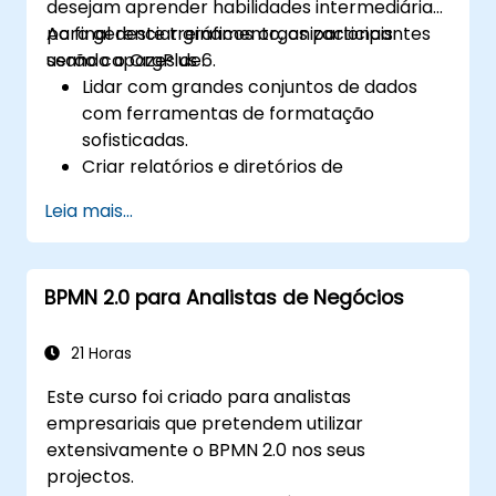
desejam aprender habilidades intermediárias
para gerenciar gráficos organizacionais
Ao final deste treinamento, os participantes
usando o OrgPlus 6.
serão capazes de:
Lidar com grandes conjuntos de dados
com ferramentas de formatação
sofisticadas.
Criar relatórios e diretórios de
visualização de dados.
Leia mais...
Usar as funcionalidades de impressão,
exportação e publicação do OrgPlus.
Navegar por gráficos complexos com
BPMN 2.0 para Analistas de Negócios
facilidade.
21 Horas
Este curso foi criado para analistas
empresariais que pretendem utilizar
extensivamente o BPMN 2.0 nos seus
projectos.