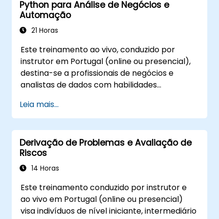
Python para Análise de Negócios e
desafios críticos de escalabilidade e
Automação
segurança. Concluímos definindo o papel
evolutivo do Consultor e Analista como uma
21 Horas
ponte estratégica entre os objetivos de
Este treinamento ao vivo, conduzido por
negócio e a execução técnica.
instrutor em Portugal (online ou presencial),
destina-se a profissionais de negócios e
analistas de dados com habilidades
intermediárias em Python que desejam
Leia mais...
aplicar Python para automatizar fluxos de
trabalho, analisar dados empresariais e gerar
relatórios dinâmicos baseados em Excel.
Derivação de Problemas e Avaliação de
Riscos
14 Horas
Este treinamento conduzido por instrutor e
ao vivo em Portugal (online ou presencial)
visa indivíduos de nível iniciante, intermediário