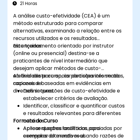
21 Horas
A análise custo-efetividade (CEA) é um
método estruturado para comparar
alternativas, examinando a relação entre os
recursos utilizados e os resultados
alcançados.
Este treinamento orientado por instrutor
(online ou presencial) destina-se a
praticantes de nível intermediário que
desejam aplicar métodos de custo-
efetividade para apoiar decisões informadas,
Ao final deste curso, os participantes serão
racionais e baseadas em evidências em
capazes de:
diversos setores.
Definir questões de custo-efetividade e
estabelecer critérios de avaliação.
Identificar, classificar e quantificar custos
e resultados relevantes para diferentes
Formato do Curso
cenários.
Aplicar quadros analíticos para
Apresentações facilitadas, apoiadas por
comparar alternativas usando razões de
exemplos do mundo real.