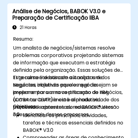
de qualidade.
Análise de Negócios, BABOK V3.0 e
Preparação de Certificação IIBA
21 Horas
Resumo:
Um analista de negócios/sistemas resolve
problemas corporativos projetando sistemas
de informação que executam a estratégia
definida pela organização. Essas soluções de
TI geralmente buscam alcançar um dos
Este curso é destinado a Analistas de
seguintes objetivos para o negócio:
Negócios, incluindo aqueles que desejam se
implementar um novo processo de negócios,
preparar para uma certificação do IIBA
aumentar a eficiência e a produtividade dos
(CCBA ou CBAP) e está alinhado ao
Objetivos:
processos existentes ou reduzir os custos
framework apresentado no BABOK® Versão
operacionais desses processos.
3.0.
Identificar os princípios, atividades,
tarefas e técnicas essenciais definidos no
BABOK® V3.0
Compreender as áreas de conhecimento