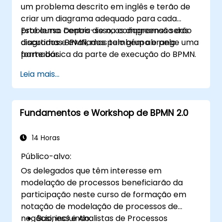
um problema descrito em inglês e terão de
criar um diagrama adequado para cada
problema. Depois disso, os diagramas serão
Este curso centra-se na compreensão dos
discutidos e avaliados pelo grupo e pelo
diagramas BPMN, mas também abrange uma
formador.
parte básica da parte de execução do BPMN.
Leia mais...
Fundamentos e Workshop de BPMN 2.0
14 Horas
Público-alvo:
Os delegados que têm interesse em
modelação de processos beneficiarão da
participação neste curso de formação em
notação de modelação de processos de
negócio, incluindo:
Business e Analistas de Processos