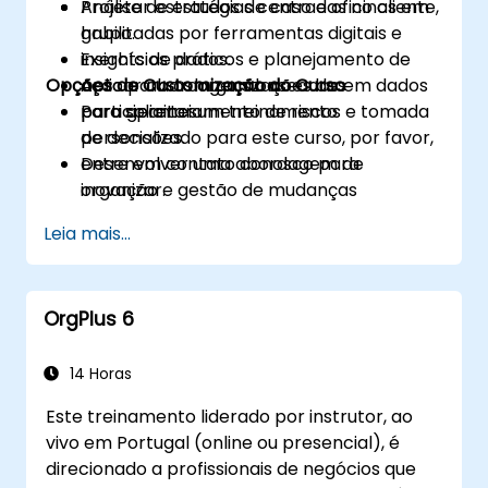
Projetar estratégias centradas no cliente,
Análise de estudos de caso e oficinas em
habilitadas por ferramentas digitais e
grupo.
insights de dados.
Exercícios práticos e planejamento de
Opções de Customização do Curso
Aplicar abordagens baseadas em dados
ação para as organizações dos
para gerenciamento de riscos e tomada
participantes.
Para solicitar um treinamento
de decisões.
personalizado para este curso, por favor,
Desenvolver uma abordagem de
entre em contato conosco para
inovação e gestão de mudanças
organizar.
adequada para seguradoras.
Leia mais...
Avaliar estudos de caso do mundo real e
traduzir lições em iniciativas locais.
OrgPlus 6
14 Horas
Este treinamento liderado por instrutor, ao
vivo em Portugal (online ou presencial), é
direcionado a profissionais de negócios que