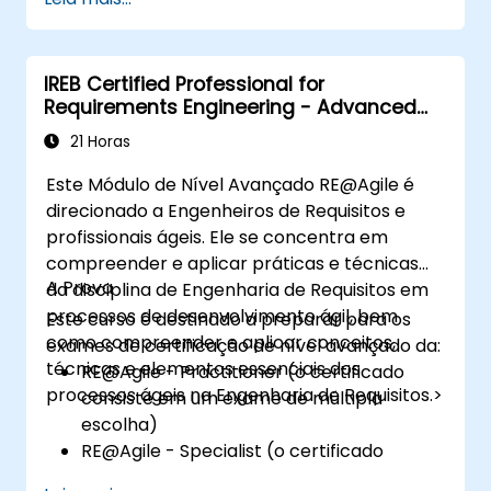
40 minutos.
Avaliação online de múltipla escolha
autônoma com confirmação de
IREB Certified Professional for
participação.
Requirements Engineering - Advanced
Level RE@Agile
21 Horas
Este Módulo de Nível Avançado RE@Agile é
direcionado a Engenheiros de Requisitos e
profissionais ágeis. Ele se concentra em
compreender e aplicar práticas e técnicas
A Prova
da disciplina de Engenharia de Requisitos em
processos de desenvolvimento ágil, bem
Este curso é destinado a preparar para os
como compreender e aplicar conceitos,
exames de certificação de nível avançado da:
técnicas e elementos essenciais dos
RE@Agile - Practitioner (o certificado
processos ágeis na Engenharia de Requisitos.>
consiste em um exame de múltipla
escolha)
RE@Agile - Specialist (o certificado
consiste em uma atribuição escrita)