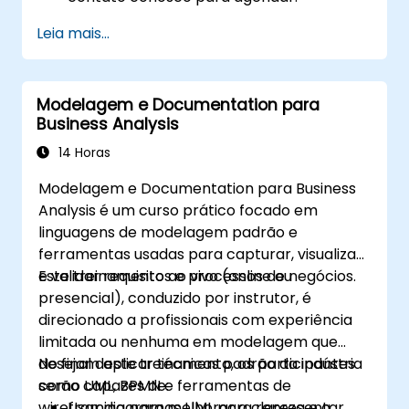
Leia mais...
Modelagem e Documentation para
Business Analysis
14 Horas
Modelagem e Documentation para Business
Analysis é um curso prático focado em
linguagens de modelagem padrão e
ferramentas usadas para capturar, visualizar
e validar requisitos e processos de negócios.
Este treinamento ao vivo (online ou
presencial), conduzido por instrutor, é
direcionado a profissionais com experiência
limitada ou nenhuma em modelagem que
desejam aplicar técnicas padrão da indústria
No final deste treinamento, os participantes
como UML, BPMN e ferramentas de
serão capazes de:
wireframing para melhorar a clareza e a
Usar diagramas UML para representar