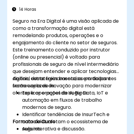
14 Horas
Seguro na Era Digital é uma visão aplicada de
como a transformação digital está
remodelando produtos, operações e o
engajamento do cliente no setor de seguros.
Este treinamento conduzido por instrutor
(online ou presencial) é voltado para
profissionais de seguro de nível intermediário
que desejam entender e aplicar tecnologias
digitais, estratégias baseadas em dados e
Ao final deste treinamento, os participantes
frameworks de inovação para modernizar
serão capazes de:
ofertas e operações de seguros.
Explicar o papel da IA, Big Data, IoT e
automação em fluxos de trabalho
modernos de seguro.
Identificar tendências de InsurTech e
Formato do Curso
como elas afetam o ecossistema de
seguros.
Aula interativa e discussão.