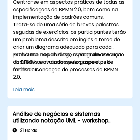
Centra-se em aspectos práticos de todas as
especificações do BPMN 2.0, bem como na
implementação de padrões comuns.
Trata-se de uma série de breves palestras
seguidas de exercícios: os participantes terão
um problema descrito em inglês e terão de
criar um diagrama adequado para cada
problema. Depois disso, os diagramas serão
Este curso não abrange a parte de execução
discutidos e avaliados pelo grupo e pelo
do BPMN, centrando-se nos aspectos de
formador.
análise e conceção de processos do BPMN
2.0.
Leia mais...
Análise de negócios e sistemas
utilizando notação UML - workshop
prático para PO na metodologia Scrum
21 Horas