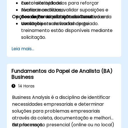
custo-efetividade.
Exercícios aplicados para reforçar
Avaliar incertezas, validar suposições e
técnicas analíticas.
Opções de Personalização do Curso
comunicar claramente os resultados da
Resolução de problemas interativa em
avaliação.
um ambiente de workshop guiado.
Versões personalizadas deste
treinamento estão disponíveis mediante
solicitação.
Leia mais...
Fundamentos do Papel de Analista (BA)
Business
14 Horas
Business Analysis é a disciplina de identificar
necessidades empresariais e determinar
soluções para problemas empresariais
através da coleta, documentação e melhoria
de processos.
Esta formação presencial (online ou no local)