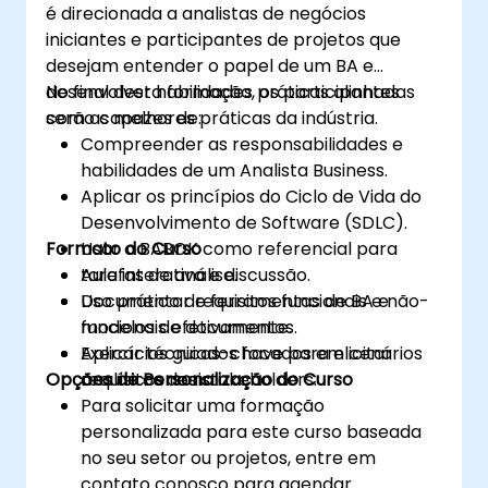
é direcionada a analistas de negócios
iniciantes e participantes de projetos que
desejam entender o papel de um BA e
desenvolver habilidades práticas alinhadas
No final desta formação, os participantes
com as melhores práticas da indústria.
serão capazes de:
Compreender as responsabilidades e
habilidades de um Analista Business.
Aplicar os princípios do Ciclo de Vida do
Desenvolvimento de Software (SDLC).
Formato do Curso
Usar o BABOK como referencial para
tarefas de análise.
Aula interativa e discussão.
Documentar requisitos funcionais e não-
Uso prático de ferramentas de BA e
funcionais efetivamente.
modelos de documentos.
Aplicar técnicas-chave para elicitar
Exercícios guiados focados em cenários
Opções de Personalização do Curso
requisitos dos stakeholders.
analíticos reais.
Para solicitar uma formação
personalizada para este curso baseada
no seu setor ou projetos, entre em
contato conosco para agendar.