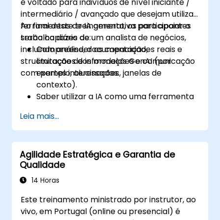
é voltado para indivíduos de nível iniciante /
intermediário / avançado que desejam utilizar
ferramentas de IA generativa para apoiar o
Ao final deste treinamento, os participantes
trabalho diário de um analista de negócios,
serão capazes de:
incluindo análise, documentação,
Compreender as capacidades reais e
structuração de informações e comunicação
limitações dos modelos GenAI (por
com partes interessadas.
exemplo, alucinações, janelas de
contexto).
Saber utilizar a IA como uma ferramenta
avançada que apoia o pensamento e os
Leia mais...
processos analíticos.
Aprender a criar estruturas precisas de
requisitos e documentos técnicos usando
Agilidade Estratégica e Garantia de
IA.
Qualidade
Acelerar o trabalho conceitual, desde a
geração de hipóteses até o rascunho da
14 Horas
documentação.
Este treinamento ministrado por instrutor, ao
Avaliar conscientemente a qualidade e a
vivo, em Portugal (online ou presencial) é
correza substantiva das saídas geradas