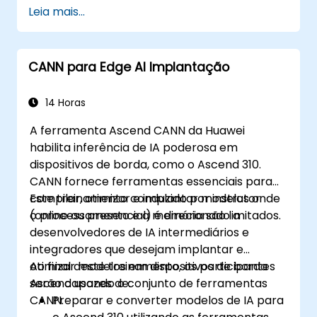
movimentos 3D realistas.
Leia mais...
Introdução à modelagem não destrutiva
e animação.
Exportar modelos 3D e ativos para um
CANN para Edge AI Implantação
motor de jogo, impressora 3D ou outro
software.
14 Horas
A ferramenta Ascend CANN da Huawei
habilita inferência de IA poderosa em
dispositivos de borda, como o Ascend 310.
CANN fornece ferramentas essenciais para
compilar, otimizar e implantar modelos onde
Este treinamento conduzido por instrutor
o processamento e a memória são limitados.
(online ou presencial) é direcionado a
desenvolvedores de IA intermediários e
integradores que desejam implantar e
otimizar modelos em dispositivos de borda
Ao final deste treinamento, os participantes
Ascend usando o conjunto de ferramentas
serão capazes de:
CANN.
Preparar e converter modelos de IA para