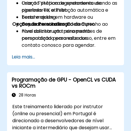
Usar o TVM para agendamento de
Criação prática de operadores usando as
CUDA-MEMCHECK e NVIDIA Nsight.
operadores, otimização automática e
pipelines TIK e TVM.
Otimizar programas GPU usando técnicas
benchmarking.
Teste e ajuste em hardware ou
como coalescência, armazenamento em
Opções de Personalização do Curso
Depurar e otimizar o desempenho ao
simuladores Ascend.
cache, pré-busca e criação de perfil.
nível da instrução para padrões de
Para solicitar um treinamento
computação personalizados.
personalizado para este curso, entre em
contato conosco para agendar.
Leia mais...
Programação de GPU - OpenCL vs CUDA
vs ROCm
28 Horas
Este treinamento liderado por instrutor
(online ou presencial) em Portugal é
direcionado a desenvolvedores de nível
iniciante a intermediário que desejam usar