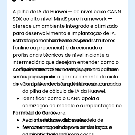
A pilha de IA da Huawei — do nível baixo CANN
SDK ao alto nível MindSpore framework —
oferece um ambiente integrado e otimizado
para desenvolvimento e implantação de IA
voltado para o hardware Ascend.
Este treinamento orientado por instrutores
(online ou presencial) é direcionado a
profissionais técnicos de nível iniciante a
intermediário que desejam entender como os
componentes CANN e MindSpore trabalham
Ao final deste treinamento, os participantes
juntos para apoiar o gerenciamento do ciclo
serão capazes de:
de vida da IA e decisões de infraestrutura.
Compreender a arquitetura em camadas
da pilha de cálculo de IA da Huawei.
Identificar como o CANN apoia a
otimização do modelo e a implantação no
Formato do Curso
nível de hardware.
Avaliar o framework e a cadeia de
Aula interativa e discussão.
ferramentas MindSpore em relação a
Demonstrações ao vivo de sistemas e
alternativas da indústria.
caminhos baseados em casos.