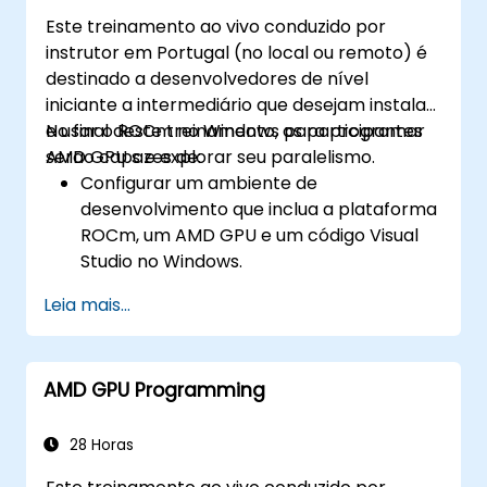
Este treinamento ao vivo conduzido por
instrutor em Portugal (no local ou remoto) é
destinado a desenvolvedores de nível
iniciante a intermediário que desejam instalar
e usar o ROCm no Windows para programar
No final deste treinamento, os participantes
AMD GPU s e explorar seu paralelismo.
serão capazes de:
Configurar um ambiente de
desenvolvimento que inclua a plataforma
ROCm, um AMD GPU e um código Visual
Studio no Windows.
Criar um programa ROCm básico que
Leia mais...
execute a adição de vectores no GPU e
recupere os resultados da memória do
GPU.
AMD GPU Programming
Use a API do ROCm para consultar
informações do dispositivo, alocar e
desalocar memória do dispositivo, copiar
28 Horas
dados entre o host e o dispositivo, iniciar