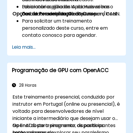
Posicionar a pilha de IA da Huawei nos
Laboratórios guiados opcionais sobre o
Opções de Personalização do Curso
ambientes empresariais ou nuvem/local.
fluxo do modelo de MindSpore para CANN.
Para solicitar um treinamento
personalizado deste curso, entre em
contato conosco para agendar.
Leia mais...
Programação de GPU com OpenACC
28 Horas
Este treinamento presencial, conduzido por
instrutor em Portugal (online ou presencial), é
voltado para desenvolvedores de nível
iniciante a intermediário que desejam usar o
OpenACC para programar dispositivos
No final deste treinamento, os participantes
heterogêneos e explorar seu paralelismo.
serão capazes de: