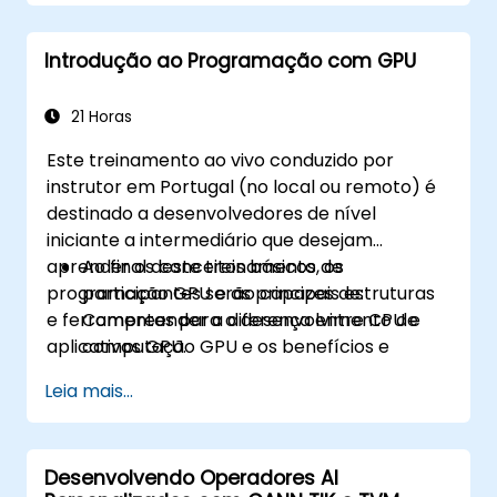
Introdução ao Programação com GPU
21 Horas
Este treinamento ao vivo conduzido por
instrutor em Portugal (no local ou remoto) é
destinado a desenvolvedores de nível
iniciante a intermediário que desejam
aprender os conceitos básicos de
Ao final deste treinamento, os
programação GPU e as principais estruturas
participantes serão capazes de:
e ferramentas para o desenvolvimento de
Compreender a diferença entre CPU e
aplicativos GPU.
computação GPU e os benefícios e
desafios da programação GPU.
Leia mais...
Escolher a estrutura e a ferramenta
correcta para a sua aplicação GPU.
Criar um programa GPU básico que
Desenvolvendo Operadores AI
executa adição de vectores usando uma