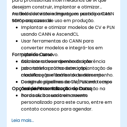
para profissionais intermediários de IA que
desejam construir, implantar e otimizar
modelos de visão e linguagem usando o CANN
Ao final deste treinamento, os participantes
SDK para casos de uso em produção.
serão capazes de:
Implantar e otimizar modelos de CV e PLN
usando CANN e AscendCL.
Usar ferramentas do CANN para
converter modelos e integrá-los em
Formato do Curso
pipelines ao vivo.
Otimizar o desempenho de inferência
Aula interativa e demonstração.
para tarefas como detecção,
Laboratório prático com implantação de
classificação e análise de sentimento.
modelos e perfilamento de desempenho.
Construir pipelines de CV/PLN em tempo
Design de pipelines ao vivo usando casos
Opções de Personalização do Curso
real para cenários de implantação na
reais de CV e PLN.
borda ou baseada em nuvem.
Para solicitar um treinamento
personalizado para este curso, entre em
contato conosco para agendar.
Leia mais...