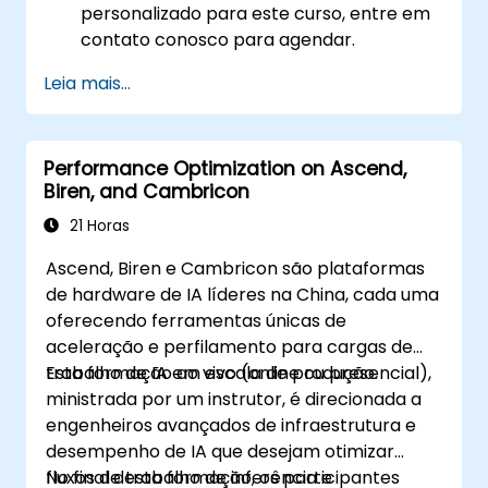
personalizado para este curso, entre em
contato conosco para agendar.
Leia mais...
Performance Optimization on Ascend,
Biren, and Cambricon
21 Horas
Ascend, Biren e Cambricon são plataformas
de hardware de IA líderes na China, cada uma
oferecendo ferramentas únicas de
aceleração e perfilamento para cargas de
trabalho de IA em escala de produção.
Esta formação ao vivo (online ou presencial),
ministrada por um instrutor, é direcionada a
engenheiros avançados de infraestrutura e
desempenho de IA que desejam otimizar
fluxos de trabalho de inferência e
No final desta formação, os participantes