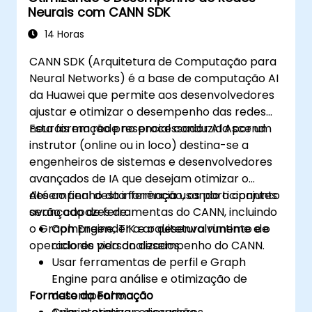
Neurais com CANN SDK
em projectos.
Exportar animações para a Web, vídeo e
14 Horas
plataformas móveis.
CANN SDK (Arquitetura de Computação para
Neural Networks) é a base de computação AI
da Huawei que permite aos desenvolvedores
ajustar e otimizar o desempenho das redes
neurais em rede no processador AI Ascend.
Esta formação presencial conduzida por um
instrutor (online ou in loco) destina-se a
engenheiros de sistemas e desenvolvedores
avançados de IA que desejam otimizar o
desempenho da inferência usando o conjunto
Até ao final desta formação, os participantes
avançado de ferramentas do CANN, incluindo
serão capazes de:
o Graph Engine, TIK e o desenvolvimento de
Compreender a arquitetura runtime e o
operadores personalizados.
ciclo de vida do desempenho do CANN.
Usar ferramentas de perfil e Graph
Engine para análise e otimização de
Formato da Formação
desempenho.