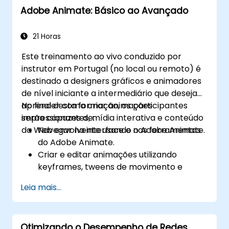
Adobe Animate: Básico ao Avançado
21 Horas
Este treinamento ao vivo conduzido por
instrutor em Portugal (no local ou remoto) é
destinado a designers gráficos e animadores
de nível iniciante a intermediário que desejam
aprender como criar animações
No final desta formação, os participantes
impressionantes, mídia interativa e conteúdo
serão capazes de:
da Web envolvente usando o Adobe Animate.
Navegar na interface e nas ferramentas
do Adobe Animate.
Criar e editar animações utilizando
keyframes, tweens de movimento e
tweens de forma.
Leia mais...
Conceber animações e aplicações
interactivas com ActionScript e
JavaScript.
Otimizando o Desempenho de Redes
Incorporar elementos de áudio e vídeo