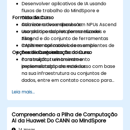
Desenvolver aplicativos de IA usando
fluxos de trabalho do MindSpore e
Formato do Curso
CloudMatrix.
Otimizar o desempenho em NPUs Ascend
Aula interativa e discussão.
usando operadores personalizados e
Uso prático da plataforma Huawei
tiling.
Ascend e do conjunto de ferramentas
Implementar modelos em ambientes de
CANN em aplicativos de exemplo.
Opções de Customização do Curso
borda ou nuvem.
Exercícios guiados focados na
construção, treinamento e
Para solicitar um treinamento
implementação de modelos.
personalizado para este curso com base
na sua infraestrutura ou conjuntos de
dados, entre em contato conosco para
agendar.
Leia mais...
Compreendendo a Pilha de Computação
AI da Huawei: Do CANN ao MindSpore
14 Horas