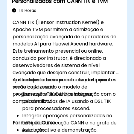
Personalizados com CANN TIK e TVM
ou mais das estruturas e ferramentas.
Utilizar as respectivas API, linguagens e
14 Horas
bibliotecas para consultar informações
CANN TIK (Tensor Instruction Kernel) e
sobre o dispositivo, atribuir e anular a
Apache TVM permitem a otimização e
atribuição de memória ao dispositivo,
personalização avançada de operadores de
copiar dados entre o anfitrião e o
modelos AI para Huawei Ascend hardware.
dispositivo, lançar kernels e sincronizar
Este treinamento presencial ou online,
threads.
conduzido por instrutor, é direcionado a
Utilizar os respectivos espaços de
desenvolvedores de sistema de nível
memória, tais como global, local,
avançado que desejam construir, implantar e
constante e privado, para otimizar as
ajustar operadores personalizados para
Ao final deste treinamento, os participantes
transferências de dados e os acessos à
modelos AI usando o modelo de
serão capazes de:
memória.
programação TIK CANN e integração com o
Escrever e testar operadores
Utilizar os respectivos modelos de
compilador TVM.
personalizados de IA usando a DSL TIK
execução, tais como work-items, work-
para processadores Ascend.
groups, threads, blocos e grelhas, para
Integrar operações personalizadas no
controlar o paralelismo.
Formato do Curso
tempo de execução CANN e no grafo de
Depurar e testar programas GPU usando
execução.
Aula interativa e demonstração.
ferramentas como CodeXL, CUDA-GDB,