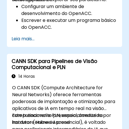
Configurar um ambiente de
desenvolvimento do OpenACC.
Escrever e executar um programa básico
do OpenACC.
Anotar código com diretivas e cláusulas
Leia mais...
do OpenACC.
Usar a API e bibliotecas do OpenACC.
Perfilar, depurar e otimizar programas do
CANN SDK para Pipelines de Visão
OpenACC.
Computacional e PLN
14 Horas
O CANN SDK (Compute Architecture for
Neural Networks) oferece ferramentas
poderosas de implantação e otimização para
aplicativos de IA em tempo real na visão
computacional e PLN, especialmente no
Este treinamento presencial, conduzido por
hardware Huawei Ascend.
instrutor (online ou presencial), é voltado