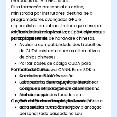
mercados de IA e HPC locais.
Esta formação presencial ou online,
ministrada por instrutores, destina-se a
programadores avançados GPU e
especialistas em infraestrutura que desejam
migrar e otimizar aplicativos CUDA existentes
Ao final deste treinamento, os participantes
para plataformas de hardware chinesas.
serão capazes de:
Avaliar a compatibilidade dos trabalhos
do CUDA existente com as alternativas
de chips chineses.
Portar bases de código CUDA para
Formato do Curso
ambientes Huawei CANN, Biren SDK e
Cambricon BANGPy.
Aula interativa e discussão.
Comparar o desempenho e identificar
Laboratórios de tradução prática de
pontos de otimização em diferentes
código e comparação de desempenho.
plataformas.
Exercícios guiados focados em
Opções de Personalização do Curso
Enfrentar desafios práticos no suporte a
estratégias de adaptação multi-GPU.
arquiteturas cruzadas e na implantação.
Para solicitar uma formação
personalizada baseada no seu