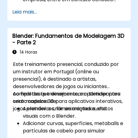
para agendar.
Leia mais...
Blender: Fundamentos de Modelagem 3D
- Parte 2
14 Horas
Este treinamento presencial, conduzido por
um instrutor em Portugal (online ou
presencial), é destinado a artistas,
desenvolvedores de jogos ou iniciantes
completos que desejam usar o Blender para
Ao final deste treinamento, os participantes
criar modelos 3D para aplicativos interativos,
serão capazes de:
jogos eletrônicos, filmes animados, etc.
Aprender a criar animações e efeitos
visuais com o Blender.
Adicionar curvas, superfícies, metaballs e
partículas de cabelo para simular