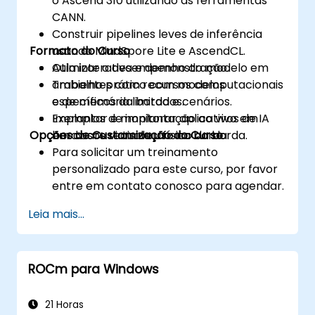
o Ascend 310 utilizando as ferramentas
CANN.
Construir pipelines leves de inferência
Formato do Curso
usando MindSpore Lite e AscendCL.
Otimizar o desempenho do modelo em
Aula interativa e demonstração.
ambientes com recursos computacionais
Trabalho prático com modelos
e de memória limitados.
específicos da borda e cenários.
Implantar e monitorar aplicativos de IA
Exemplos de implantação ao vivo em
Opções de Customização do Curso
em casos reais de uso na borda.
hardware virtual ou físico da borda.
Para solicitar um treinamento
personalizado para este curso, por favor
entre em contato conosco para agendar.
Leia mais...
ROCm para Windows
21 Horas