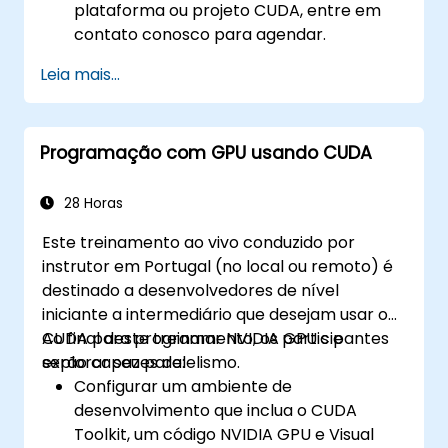
plataforma ou projeto CUDA, entre em
contato conosco para agendar.
Leia mais...
Programação com GPU usando CUDA
28 Horas
Este treinamento ao vivo conduzido por
instrutor em Portugal (no local ou remoto) é
destinado a desenvolvedores de nível
iniciante a intermediário que desejam usar o
CUDA para programar NVIDIA GPU s e
Ao final deste treinamento, os participantes
explorar seu paralelismo.
serão capazes de:
Configurar um ambiente de
desenvolvimento que inclua o CUDA
Toolkit, um código NVIDIA GPU e Visual