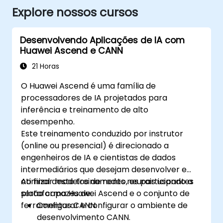
Explore nossos cursos
Desenvolvendo Aplicações de IA com
Huawei Ascend e CANN
21 Horas
O Huawei Ascend é uma família de
processadores de IA projetados para
inferência e treinamento de alto
desempenho.
Este treinamento conduzido por instrutor
(online ou presencial) é direcionado a
engenheiros de IA e cientistas de dados
intermediários que desejam desenvolver e
otimizar modelos de redes neurais usando a
Ao final deste treinamento, os participantes
plataforma Huawei Ascend e o conjunto de
serão capazes de:
ferramentas CANN.
Configurar e configurar o ambiente de
desenvolvimento CANN.