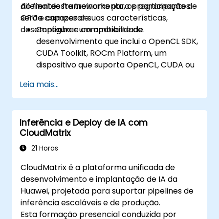
diferentes frameworks para programação de
Ao final deste treinamento, os participantes
GPU e comparar suas características,
serão capazes de:
desempenho e compatibilidade.
Configurar um ambiente de
desenvolvimento que inclui o OpenCL SDK,
CUDA Toolkit, ROCm Platform, um
dispositivo que suporta OpenCL, CUDA ou
ROCm e Visual Studio Code.
Leia mais...
Criar um programa básico de GPU que
realiza adição vetorial usando OpenCL,
CUDA e ROCm, e comparar a sintaxe,
Inferência e Deploy de IA com
estrutura e execução de cada framework.
CloudMatrix
Usar as respectivas APIs para consultar
informações do dispositivo, alocar e
21 Horas
desalocar memória do dispositivo, copiar
CloudMatrix é a plataforma unificada de
dados entre o host e o dispositivo, lançar
desenvolvimento e implantação de IA da
kernels e sincronizar threads.
Huawei, projetada para suportar pipelines de
Usar as respectivas linguagens para
inferência escaláveis e de produção.
escrever kernels que são executados no
Esta formação presencial conduzida por
dispositivo e manipulam dados.