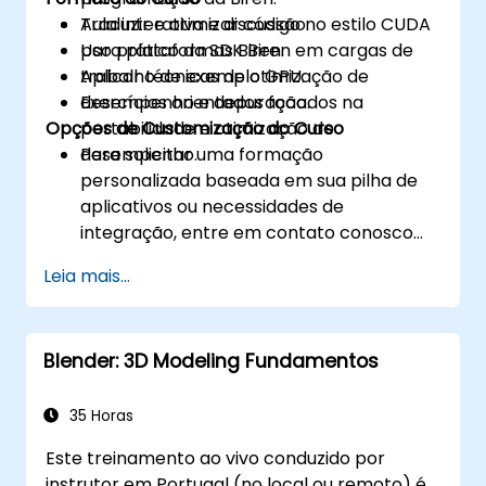
Traduzir e otimizar código no estilo CUDA
Aula interativa e discussão.
para plataformas Biren.
Uso prático da SDK Biren em cargas de
Aplicar técnicas de otimização de
trabalho de exemplo GPU.
desempenho e depuração.
Exercícios orientados focados na
Opções de Customização do Curso
portabilidade e otimização de
desempenho.
Para solicitar uma formação
personalizada baseada em sua pilha de
aplicativos ou necessidades de
integração, entre em contato conosco
para agendar.
Leia mais...
Blender: 3D Modeling Fundamentos
35 Horas
Este treinamento ao vivo conduzido por
instrutor em Portugal (no local ou remoto) é