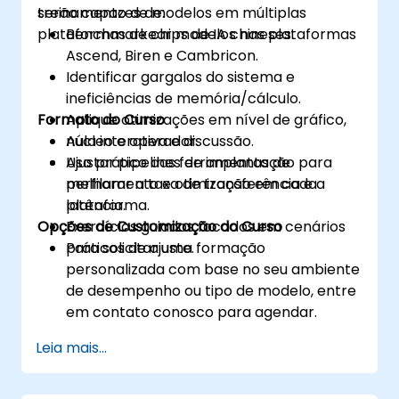
treinamento de modelos em múltiplas
serão capazes de:
plataformas de chips de IA chineses.
Benchmarkear modelos nas plataformas
Ascend, Biren e Cambricon.
Identificar gargalos do sistema e
ineficiências de memória/cálculo.
Formato do Curso
Aplique otimizações em nível de gráfico,
núcleo e operador.
Aula interativa e discussão.
Ajustar pipelines de implantação para
Uso prático das ferramentas de
melhorar a taxa de transferência e a
perfilamento e otimização em cada
latência.
plataforma.
Opções de Customização do Curso
Exercícios guiados focados em cenários
práticos de ajuste.
Para solicitar uma formação
personalizada com base no seu ambiente
de desempenho ou tipo de modelo, entre
em contato conosco para agendar.
Leia mais...