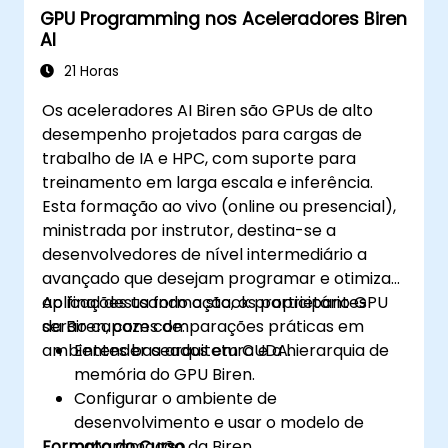
GPU Programming nos Aceleradores Biren
AI
21 Horas
Os aceleradores AI Biren são GPUs de alto
desempenho projetados para cargas de
trabalho de IA e HPC, com suporte para
treinamento em larga escala e inferência.
Esta formação ao vivo (online ou presencial),
ministrada por instrutor, destina-se a
desenvolvedores de nível intermediário a
avançado que desejam programar e otimizar
aplicações usando o stack proprietário GPU
Ao final desta formação, os participantes
da Biren, com comparações práticas em
serão capazes de:
ambientes baseados em CUDA.
Entender a arquitetura e a hierarquia de
memória do GPU Biren.
Configurar o ambiente de
desenvolvimento e usar o modelo de
Formato do Curso
programação da Biren.