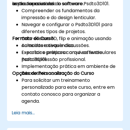
aspectos criativos do software.
lenticulares usando o software Psdto3D101.
serão capazes de:
Usar o modelo de execução CUDA para
Compreender os fundamentos da
controlar os threads, blocos e grades que
impressão e do design lenticular.
definem o paralelismo.
Navegar e configurar o Psdto3D101 para
Depurar e testar programas CUDA
diferentes tipos de projetos.
usando ferramentas como CUDA-GDB,
Formato do Curso
Criar efeitos 3D, flip e animação usando
CUDA-MEMCHECK e NVIDIA Nsight.
camadas e sequências.
Aulas interativas e discussões.
Otimizar programas CUDA usando
Exportar e preparar arquivos lenticulares
Exercícios práticos com o software
técnicas como coalescência,
para impressão profissional.
Psdto3D101.
armazenamento em cache, pré-busca e
Implementação prática em ambiente de
criação de perfil.
Opções de Personalização do Curso
laboratório ao vivo.
Para solicitar um treinamento
personalizado para este curso, entre em
contato conosco para organizar a
agenda.
Leia mais...