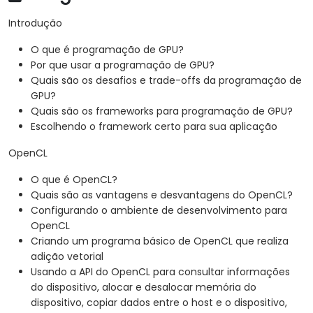
definem o paralelismo.
Depurar e testar programas de GPU usando
Introdução
ferramentas como CodeXL, CUDA-GDB, CUDA-
O que é programação de GPU?
MEMCHECK e NVIDIA Nsight.
Por que usar a programação de GPU?
Otimizar programas de GPU usando técnicas
Quais são os desafios e trade-offs da programação de
como coalescimento, cache, pré-busca e
GPU?
profiling.
Quais são os frameworks para programação de GPU?
Escolhendo o framework certo para sua aplicação
OpenCL
O que é OpenCL?
Quais são as vantagens e desvantagens do OpenCL?
Configurando o ambiente de desenvolvimento para
OpenCL
Criando um programa básico de OpenCL que realiza
adição vetorial
Usando a API do OpenCL para consultar informações
do dispositivo, alocar e desalocar memória do
dispositivo, copiar dados entre o host e o dispositivo,