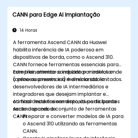
CANN para Edge AI Implantação
14 Horas
A ferramenta Ascend CANN da Huawei
habilita inferência de IA poderosa em
dispositivos de borda, como o Ascend 310.
CANN fornece ferramentas essenciais para
compilar, otimizar e implantar modelos onde
Este treinamento conduzido por instrutor
o processamento e a memória são limitados.
(online ou presencial) é direcionado a
desenvolvedores de IA intermediários e
integradores que desejam implantar e
otimizar modelos em dispositivos de borda
Ao final deste treinamento, os participantes
Ascend usando o conjunto de ferramentas
serão capazes de:
CANN.
Preparar e converter modelos de IA para
o Ascend 310 utilizando as ferramentas
CANN.