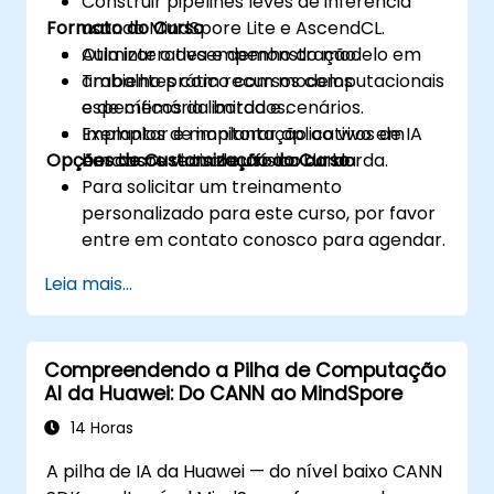
Construir pipelines leves de inferência
Formato do Curso
usando MindSpore Lite e AscendCL.
Otimizar o desempenho do modelo em
Aula interativa e demonstração.
ambientes com recursos computacionais
Trabalho prático com modelos
e de memória limitados.
específicos da borda e cenários.
Implantar e monitorar aplicativos de IA
Exemplos de implantação ao vivo em
Opções de Customização do Curso
em casos reais de uso na borda.
hardware virtual ou físico da borda.
Para solicitar um treinamento
personalizado para este curso, por favor
entre em contato conosco para agendar.
Leia mais...
Compreendendo a Pilha de Computação
AI da Huawei: Do CANN ao MindSpore
14 Horas
A pilha de IA da Huawei — do nível baixo CANN