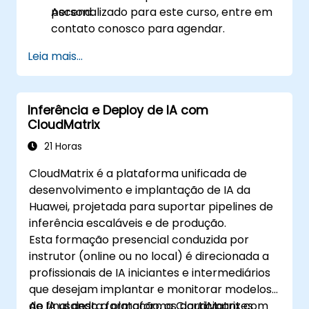
Ascend.
personalizado para este curso, entre em
contato conosco para agendar.
Leia mais...
Inferência e Deploy de IA com
CloudMatrix
21 Horas
CloudMatrix é a plataforma unificada de
desenvolvimento e implantação de IA da
Huawei, projetada para suportar pipelines de
inferência escaláveis e de produção.
Esta formação presencial conduzida por
instrutor (online ou no local) é direcionada a
profissionais de IA iniciantes e intermediários
que desejam implantar e monitorar modelos
de IA usando a plataforma CloudMatrix com
Ao final desta formação, os participantes