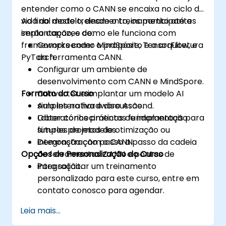
entender como o CANN se encaixa no ciclo de
vida do modelo, desde o treinamento até a
Ao final deste treinamento, os participantes
implantação, e como ele funciona com
serão capazes de:
frameworks como MindSpore, TensorFlow, e
Compreender o propósito e a arquitetura
PyTorch.
da ferramenta CANN.
Configurar um ambiente de
desenvolvimento com CANN e MindSpore.
Formato do Curso
Converter e implantar um modelo AI
simples no hardware Ascend.
Aula interativa e discussão.
Obter conhecimentos fundamentais para
Laboratórios práticos de implantação
futuros projetos de otimização ou
simples de modelos.
integração com o CANN.
Demonstração passo a passo da cadeia
Opções de Personalização do Curso
de ferramentas CANN e pontos de
integração.
Para solicitar um treinamento
personalizado para este curso, entre em
contato conosco para agendar.
Leia mais...