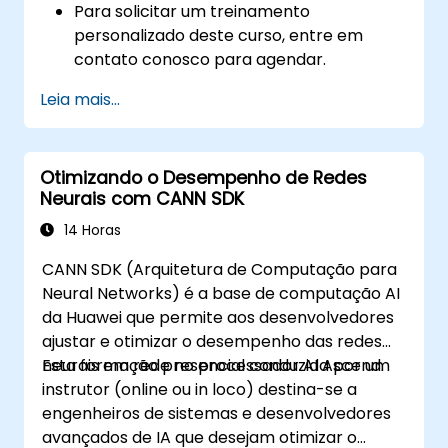
Para solicitar um treinamento
personalizado deste curso, entre em
contato conosco para agendar.
Leia mais...
Otimizando o Desempenho de Redes
Neurais com CANN SDK
14 Horas
CANN SDK (Arquitetura de Computação para
Neural Networks) é a base de computação AI
da Huawei que permite aos desenvolvedores
ajustar e otimizar o desempenho das redes
neurais em rede no processador AI Ascend.
Esta formação presencial conduzida por um
instrutor (online ou in loco) destina-se a
engenheiros de sistemas e desenvolvedores
avançados de IA que desejam otimizar o