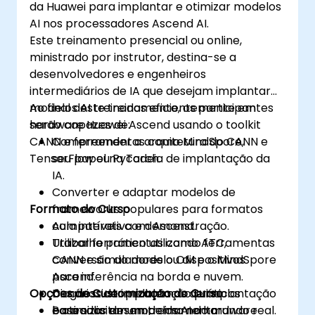
da Huawei para implantar e otimizar modelos
AI nos processadores Ascend AI.
Este treinamento presencial ou online,
ministrado por instrutor, destina-se a
desenvolvedores e engenheiros
intermediários de IA que desejam implantar
modelos AI treinados eficientemente em
Ao final deste treinamento, os participantes
hardware Huawei Ascend usando o toolkit
serão capazes de:
CANN e ferramentas como MindSpore,
Compreender a arquitetura do CANN e
TensorFlow ou PyTorch.
seu papel na cadeia de implantação da
IA.
Converter e adaptar modelos de
Formato do Curso
frameworks populares para formatos
compatíveis com Ascend.
Aula interativa e demonstração.
Utilizar ferramentas como ATC,
Trabalho prático utilizando ferramentas
conversão do modelo OM e o MindSpore
CANN e simuladores ou dispositivos
para inferência na borda e nuvem.
Ascend.
Opções de Customização do Curso
Diagnosticar problemas de implantação
Cenários de implantação práticos
e otimizar desempenho no hardware
baseados em modelos AI do mundo real.
Para solicitar um treinamento