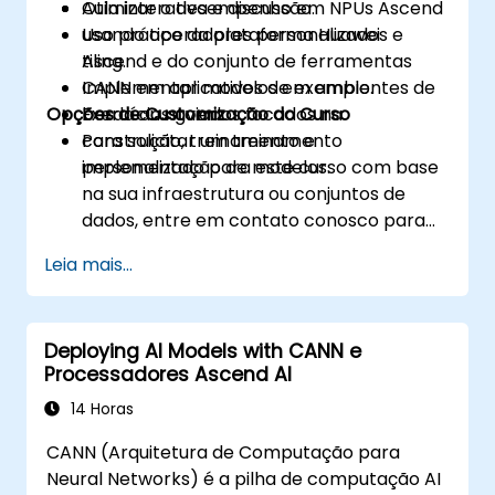
Otimizar o desempenho em NPUs Ascend
Aula interativa e discussão.
usando operadores personalizados e
Uso prático da plataforma Huawei
tiling.
Ascend e do conjunto de ferramentas
Implementar modelos em ambientes de
CANN em aplicativos de exemplo.
Opções de Customização do Curso
borda ou nuvem.
Exercícios guiados focados na
construção, treinamento e
Para solicitar um treinamento
implementação de modelos.
personalizado para este curso com base
na sua infraestrutura ou conjuntos de
dados, entre em contato conosco para
agendar.
Leia mais...
Deploying AI Models with CANN e
Processadores Ascend AI
14 Horas
CANN (Arquitetura de Computação para
Neural Networks) é a pilha de computação AI