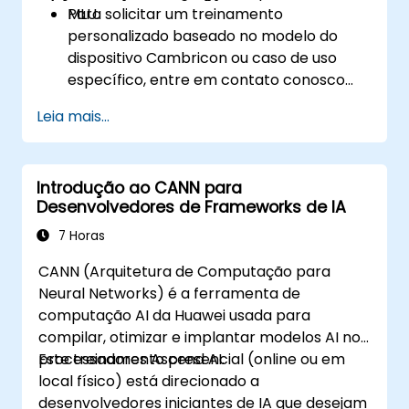
MLU.
Para solicitar um treinamento
personalizado baseado no modelo do
dispositivo Cambricon ou caso de uso
específico, entre em contato conosco
para agendar.
Leia mais...
Introdução ao CANN para
Desenvolvedores de Frameworks de IA
7 Horas
CANN (Arquitetura de Computação para
Neural Networks) é a ferramenta de
computação AI da Huawei usada para
compilar, otimizar e implantar modelos AI nos
processadores Ascend AI.
Este treinamento presencial (online ou em
local físico) está direcionado a
desenvolvedores iniciantes de IA que desejam