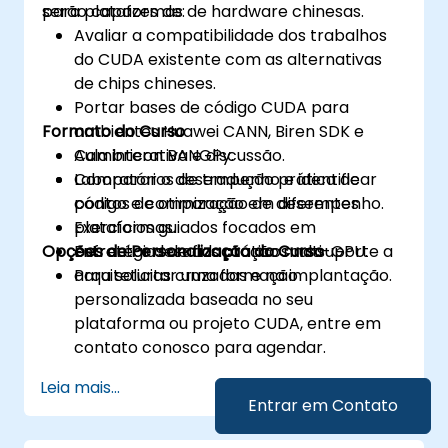
para plataformas de hardware chinesas.
serão capazes de:
Avaliar a compatibilidade dos trabalhos
do CUDA existente com as alternativas
de chips chineses.
Portar bases de código CUDA para
Formato do Curso
ambientes Huawei CANN, Biren SDK e
Cambricon BANGPy.
Aula interativa e discussão.
Comparar o desempenho e identificar
Laboratórios de tradução prática de
pontos de otimização em diferentes
código e comparação de desempenho.
plataformas.
Exercícios guiados focados em
Opções de Personalização do Curso
Enfrentar desafios práticos no suporte a
estratégias de adaptação multi-GPU.
arquiteturas cruzadas e na implantação.
Para solicitar uma formação
personalizada baseada no seu
plataforma ou projeto CUDA, entre em
contato conosco para agendar.
Leia mais...
Entrar em Contato