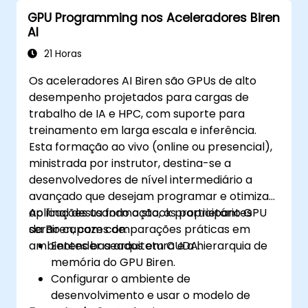
GPU Programming nos Aceleradores Biren
AI
21 Horas
Os aceleradores AI Biren são GPUs de alto
desempenho projetados para cargas de
trabalho de IA e HPC, com suporte para
treinamento em larga escala e inferência.
Esta formação ao vivo (online ou presencial),
ministrada por instrutor, destina-se a
desenvolvedores de nível intermediário a
avançado que desejam programar e otimizar
aplicações usando o stack proprietário GPU
Ao final desta formação, os participantes
da Biren, com comparações práticas em
serão capazes de:
ambientes baseados em CUDA.
Entender a arquitetura e a hierarquia de
memória do GPU Biren.
Configurar o ambiente de
desenvolvimento e usar o modelo de