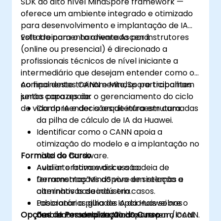
SDK ao alto nível MindSpore framework —
oferece um ambiente integrado e otimizado
para desenvolvimento e implantação de IA
voltado para o hardware Ascend.
Este treinamento orientado por instrutores
(online ou presencial) é direcionado a
profissionais técnicos de nível iniciante a
intermediário que desejam entender como os
componentes CANN e MindSpore trabalham
Ao final deste treinamento, os participantes
juntos para apoiar o gerenciamento do ciclo
serão capazes de:
de vida da IA e decisões de infraestrutura.
Compreender a arquitetura em camadas
da pilha de cálculo de IA da Huawei.
Identificar como o CANN apoia a
otimização do modelo e a implantação no
Formato do Curso
nível de hardware.
Avaliar o framework e a cadeia de
Aula interativa e discussão.
ferramentas MindSpore em relação a
Demonstrações ao vivo de sistemas e
alternativas da indústria.
caminhos baseados em casos.
Posicionar a pilha de IA da Huawei nos
Laboratórios guiados opcionais sobre o
Opções de Personalização do Curso
ambientes empresariais ou nuvem/local.
fluxo do modelo de MindSpore para CANN.