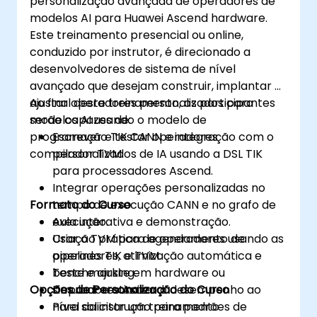
personalização avançada de operadores de
modelos AI para Huawei Ascend hardware.
Este treinamento presencial ou online,
conduzido por instrutor, é direcionado a
desenvolvedores de sistema de nível
avançado que desejam construir, implantar e
ajustar operadores personalizados para
Ao final deste treinamento, os participantes
modelos AI usando o modelo de
serão capazes de:
programação TIK CANN e integração com o
Escrever e testar operadores
compilador TVM.
personalizados de IA usando a DSL TIK
para processadores Ascend.
Integrar operações personalizadas no
Formato do Curso
tempo de execução CANN e no grafo de
execução.
Aula interativa e demonstração.
Usar o TVM para agendamento de
Criação prática de operadores usando as
operadores, otimização automática e
pipelines TIK e TVM.
benchmarking.
Teste e ajuste em hardware ou
Opções de Personalização do Curso
Depurar e otimizar o desempenho ao
simuladores Ascend.
nível da instrução para padrões de
Para solicitar um treinamento