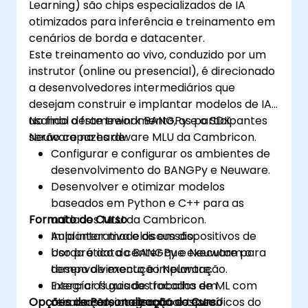
Learning) são chips especializados de IA
otimizados para inferência e treinamento em
cenários de borda e datacenter.
Este treinamento ao vivo, conduzido por um
instrutor (online ou presencial), é direcionado
a desenvolvedores intermediários que
desejam construir e implantar modelos de IA
usando o framework BANGPy e o SDK
No final deste treinamento, os participantes
Neuware na hardware MLU da Cambricon.
serão capazes de:
Configurar e configurar os ambientes de
desenvolvimento do BANGPy e Neuware.
Desenvolver e otimizar modelos
baseados em Python e C++ para as
Formato do Curso
unidades MLU da Cambricon.
Implantar modelos em dispositivos de
Aula interativa e discussão.
borda e data center que executam o
Uso prático do BANGPy e Neuware para
tempo de execução Neuware.
desenvolvimento e implantação.
Integrar fluxos de trabalho de ML com
Exercícios guiados focados em
Opções de Personalização do Curso
recursos de aceleração específicos do
otimização, integração e teste.