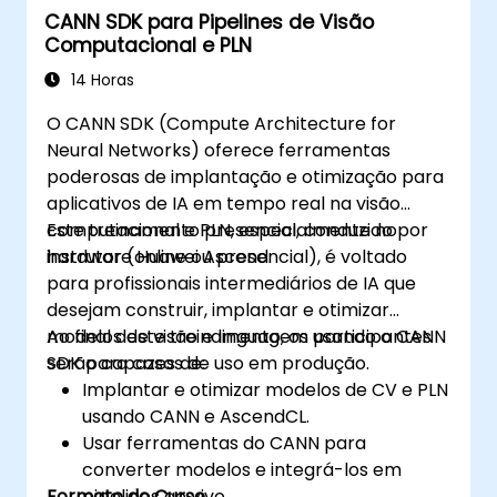
CANN SDK para Pipelines de Visão
Computacional e PLN
14 Horas
O CANN SDK (Compute Architecture for
Neural Networks) oferece ferramentas
poderosas de implantação e otimização para
aplicativos de IA em tempo real na visão
computacional e PLN, especialmente no
Este treinamento presencial, conduzido por
hardware Huawei Ascend.
instrutor (online ou presencial), é voltado
para profissionais intermediários de IA que
desejam construir, implantar e otimizar
modelos de visão e linguagem usando o CANN
Ao final deste treinamento, os participantes
SDK para casos de uso em produção.
serão capazes de:
Implantar e otimizar modelos de CV e PLN
usando CANN e AscendCL.
Usar ferramentas do CANN para
converter modelos e integrá-los em
Formato do Curso
pipelines ao vivo.