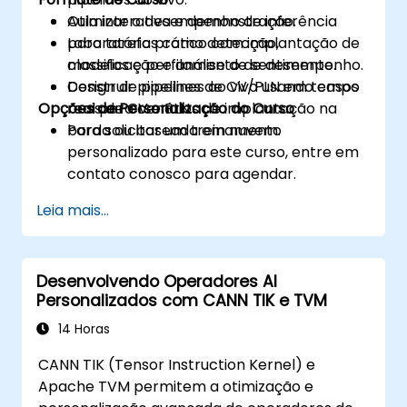
Otimizar o desempenho de inferência
Aula interativa e demonstração.
para tarefas como detecção,
Laboratório prático com implantação de
classificação e análise de sentimento.
modelos e perfilamento de desempenho.
Construir pipelines de CV/PLN em tempo
Design de pipelines ao vivo usando casos
Opções de Personalização do Curso
real para cenários de implantação na
reais de CV e PLN.
borda ou baseada em nuvem.
Para solicitar um treinamento
personalizado para este curso, entre em
contato conosco para agendar.
Leia mais...
Desenvolvendo Operadores AI
Personalizados com CANN TIK e TVM
14 Horas
CANN TIK (Tensor Instruction Kernel) e
Apache TVM permitem a otimização e