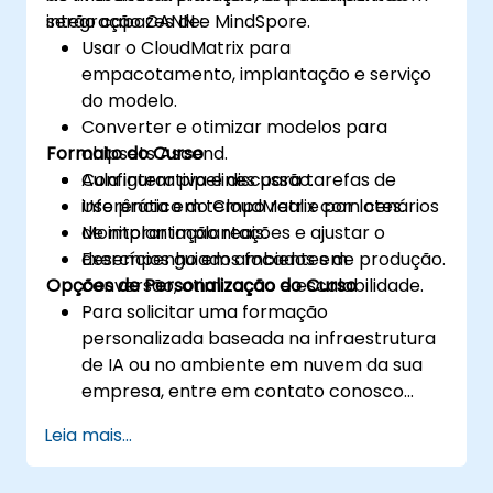
integração CANN e MindSpore.
serão capazes de:
Usar o CloudMatrix para
empacotamento, implantação e serviço
do modelo.
Converter e otimizar modelos para
Formato do Curso
chipsets Ascend.
Configurar pipelines para tarefas de
Aula interativa e discussão.
inferência em tempo real e por lotes.
Uso prático do CloudMatrix com cenários
Monitorar implantações e ajustar o
de implantação reais.
desempenho em ambientes de produção.
Exercícios guiados focados em
Opções de Personalização do Curso
conversão, otimização e escalabilidade.
Para solicitar uma formação
personalizada baseada na infraestrutura
de IA ou no ambiente em nuvem da sua
empresa, entre em contato conosco
para agendar.
Leia mais...