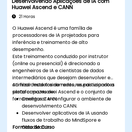
Desenvolvendo Aplicações de IA com
Huawei Ascend e CANN
21 Horas
O Huawei Ascend é uma família de
processadores de IA projetados para
inferência e treinamento de alto
desempenho.
Este treinamento conduzido por instrutor
(online ou presencial) é direcionado a
engenheiros de IA e cientistas de dados
intermediários que desejam desenvolver e
otimizar modelos de redes neurais usando a
Ao final deste treinamento, os participantes
plataforma Huawei Ascend e o conjunto de
serão capazes de:
ferramentas CANN.
Configurar e configurar o ambiente de
desenvolvimento CANN.
Desenvolver aplicativos de IA usando
fluxos de trabalho do MindSpore e
Formato do Curso
CloudMatrix.