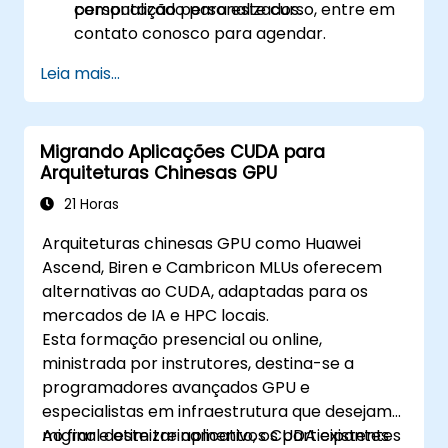
computação personalizados.
personalizado para este curso, entre em
contato conosco para agendar.
Leia mais...
Migrando Aplicações CUDA para
Arquiteturas Chinesas GPU
21 Horas
Arquiteturas chinesas GPU como Huawei
Ascend, Biren e Cambricon MLUs oferecem
alternativas ao CUDA, adaptadas para os
mercados de IA e HPC locais.
Esta formação presencial ou online,
ministrada por instrutores, destina-se a
programadores avançados GPU e
especialistas em infraestrutura que desejam
migrar e otimizar aplicativos CUDA existentes
Ao final deste treinamento, os participantes