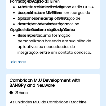
Formato do Curso
programação da Biren.
Traduzir e otimizar código no estilo CUDA
Aula interativa e discussão.
para plataformas Biren.
Uso prático da SDK Biren em cargas de
Aplicar técnicas de otimização de
trabalho de exemplo GPU.
desempenho e depuração.
Exercícios orientados focados na
Opções de Customização do Curso
portabilidade e otimização de
desempenho.
Para solicitar uma formação
personalizada baseada em sua pilha de
aplicativos ou necessidades de
integração, entre em contato conosco
para agendar.
Leia mais...
Cambricon MLU Development with
BANGPy and Neuware
21 Horas
As unidades MLU da Cambricon (Machine