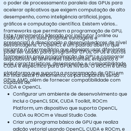
o poder de processamento paralelo das GPUs para
acelerar aplicativos que exigem computação de alto
desempenho, como inteligência artificial, jogos,
gráficos e computação científica. Existem vários
frameworks que permitem a programação de GPU,
Este treinamento liderado por instrutor (online ou
cada um com suas próprias vantagens e
presencial) é direcionado a desenvolvedores de nível
desvantagens. O OpenCL é um padrão aberto que
iniciante a intermediário que desejam usar diferentes
pode ser usado para programar CPUs, GPUs e outros
frameworks para programação de GPU e comparar
dispositivos de diferentes fabricantes, enquanto o
suas características, desempenho e compatibilidade.
CUDA é específico para GPUs NVIDIA. O ROCm é uma
plataforma que suporta a programação de GPU em
Ao final deste treinamento, os participantes serão
GPUs AMD, além de fornecer compatibilidade com
capazes de:
CUDA e OpenCL.
Configurar um ambiente de desenvolvimento que
inclui o OpenCL SDK, CUDA Toolkit, ROCm
Platform, um dispositivo que suporta OpenCL,
CUDA ou ROCm e Visual Studio Code.
Criar um programa básico de GPU que realiza
adição vetorial usando OpenCL, CUDA e ROCm, e