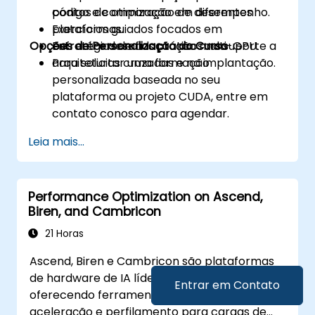
pontos de otimização em diferentes
código e comparação de desempenho.
plataformas.
Exercícios guiados focados em
Opções de Personalização do Curso
Enfrentar desafios práticos no suporte a
estratégias de adaptação multi-GPU.
arquiteturas cruzadas e na implantação.
Para solicitar uma formação
personalizada baseada no seu
plataforma ou projeto CUDA, entre em
contato conosco para agendar.
Leia mais...
Performance Optimization on Ascend,
Biren, and Cambricon
21 Horas
Ascend, Biren e Cambricon são plataformas
de hardware de IA líderes na China, cada uma
Entrar em Contato
oferecendo ferramentas únicas de
aceleração e perfilamento para cargas de