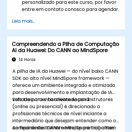
personalizado para este curso, por favor
entre em contato conosco para agendar.
Leia mais...
Compreendendo a Pilha de Computação
AI da Huawei: Do CANN ao MindSpore
14 Horas
A pilha de IA da Huawei — do nível baixo CANN
SDK ao alto nível MindSpore framework —
oferece um ambiente integrado e otimizado
para desenvolvimento e implantação de IA
voltado para o hardware Ascend.
Este treinamento orientado por instrutores
(online ou presencial) é direcionado a
profissionais técnicos de nível iniciante a
intermediário que desejam entender como os
componentes CANN e MindSpore trabalham
Ao final deste treinamento, os participantes