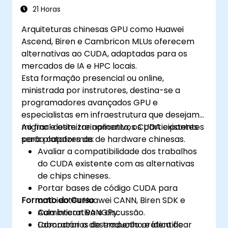
21 Horas
Arquiteturas chinesas GPU como Huawei
Ascend, Biren e Cambricon MLUs oferecem
alternativas ao CUDA, adaptadas para os
mercados de IA e HPC locais.
Esta formação presencial ou online,
ministrada por instrutores, destina-se a
programadores avançados GPU e
especialistas em infraestrutura que desejam
migrar e otimizar aplicativos CUDA existentes
Ao final deste treinamento, os participantes
para plataformas de hardware chinesas.
serão capazes de:
Avaliar a compatibilidade dos trabalhos
do CUDA existente com as alternativas
de chips chineses.
Portar bases de código CUDA para
Formato do Curso
ambientes Huawei CANN, Biren SDK e
Cambricon BANGPy.
Aula interativa e discussão.
Comparar o desempenho e identificar
Laboratórios de tradução prática de