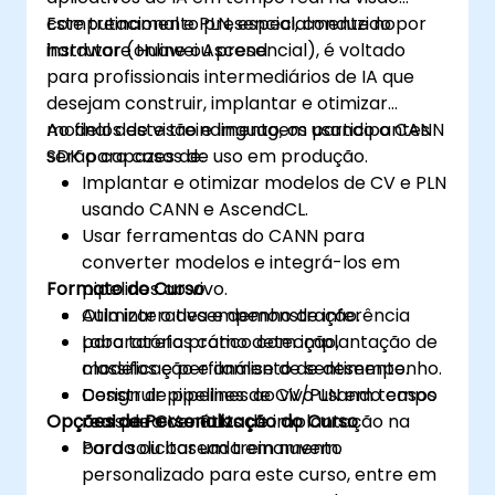
computacional e PLN, especialmente no
Este treinamento presencial, conduzido por
hardware Huawei Ascend.
instrutor (online ou presencial), é voltado
para profissionais intermediários de IA que
desejam construir, implantar e otimizar
modelos de visão e linguagem usando o CANN
Ao final deste treinamento, os participantes
SDK para casos de uso em produção.
serão capazes de:
Implantar e otimizar modelos de CV e PLN
usando CANN e AscendCL.
Usar ferramentas do CANN para
converter modelos e integrá-los em
Formato do Curso
pipelines ao vivo.
Otimizar o desempenho de inferência
Aula interativa e demonstração.
para tarefas como detecção,
Laboratório prático com implantação de
classificação e análise de sentimento.
modelos e perfilamento de desempenho.
Construir pipelines de CV/PLN em tempo
Design de pipelines ao vivo usando casos
Opções de Personalização do Curso
real para cenários de implantação na
reais de CV e PLN.
borda ou baseada em nuvem.
Para solicitar um treinamento
personalizado para este curso, entre em