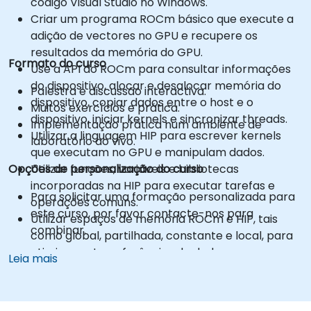
código Visual Studio no Windows.
Criar um programa ROCm básico que execute a
adição de vectores no GPU e recupere os
resultados da memória do GPU.
Formato do curso
Use a API do ROCm para consultar informações
do dispositivo, alocar e desalocar memória do
Palestra e discussão interactiva.
dispositivo, copiar dados entre o host e o
Muitos exercícios e prática.
dispositivo, iniciar kernels e sincronizar threads.
Implementação prática num ambiente de
Utilizar a linguagem HIP para escrever kernels
laboratório ao vivo.
que executam no GPU e manipulam dados.
Opções de personalização do curso
Utilizar funções, variáveis e bibliotecas
incorporadas na HIP para executar tarefas e
Para solicitar uma formação personalizada para
operações comuns.
este curso, por favor contacte-nos para
Utilizar espaços de memória ROCm e HIP, tais
combinar.
como global, partilhada, constante e local, para
otimizar as transferências de dados e os acessos
Leia mais
à memória.
Utilizar os modelos de execução do ROCm e da
HIP para controlar os threads, blocos e grelhas