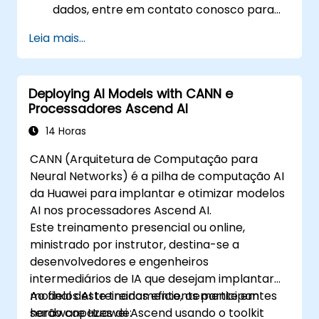
dados, entre em contato conosco para
agendar.
Leia mais...
Deploying AI Models with CANN e
Processadores Ascend AI
14 Horas
CANN (Arquitetura de Computação para
Neural Networks) é a pilha de computação AI
da Huawei para implantar e otimizar modelos
AI nos processadores Ascend AI.
Este treinamento presencial ou online,
ministrado por instrutor, destina-se a
desenvolvedores e engenheiros
intermediários de IA que desejam implantar
modelos AI treinados eficientemente em
Ao final deste treinamento, os participantes
hardware Huawei Ascend usando o toolkit
serão capazes de: