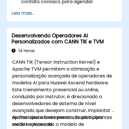
contato conosco para agendar.
Leia mais...
Desenvolvendo Operadores AI
Personalizados com CANN TIK e TVM
14 Horas
CANN TIK (Tensor Instruction Kernel) e
Apache TVM permitem a otimização e
personalização avançada de operadores de
modelos AI para Huawei Ascend hardware.
Este treinamento presencial ou online,
conduzido por instrutor, é direcionado a
desenvolvedores de sistema de nível
avançado que desejam construir, implantar e
ajustar operadores personalizados para
Ao final deste treinamento, os participantes
modelos AI usando o modelo de
serão capazes de: