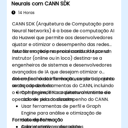
Neurais com CANN SDK
14 Horas
CANN SDK (Arquitetura de Computação para
Neural Networks) é a base de computação AI
da Huawei que permite aos desenvolvedores
ajustar e otimizar o desempenho das redes
neurais em rede no processador AI Ascend.
Esta formação presencial conduzida por um
instrutor (online ou in loco) destina-se a
engenheiros de sistemas e desenvolvedores
avançados de IA que desejam otimizar o
desempenho da inferência usando o conjunto
Até ao final desta formação, os participantes
avançado de ferramentas do CANN, incluindo
serão capazes de:
o Graph Engine, TIK e o desenvolvimento de
Compreender a arquitetura runtime e o
operadores personalizados.
ciclo de vida do desempenho do CANN.
Usar ferramentas de perfil e Graph
Engine para análise e otimização de
Formato da Formação
desempenho.
Criar e otimizar operadores
Aula interativa e discussão.