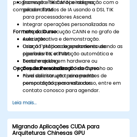
programação TIK CANN e integração com o
Escrever e testar operadores
compilador TVM.
personalizados de IA usando a DSL TIK
para processadores Ascend.
Integrar operações personalizadas no
Formato do Curso
tempo de execução CANN e no grafo de
execução.
Aula interativa e demonstração.
Usar o TVM para agendamento de
Criação prática de operadores usando as
operadores, otimização automática e
pipelines TIK e TVM.
benchmarking.
Teste e ajuste em hardware ou
Opções de Personalização do Curso
Depurar e otimizar o desempenho ao
simuladores Ascend.
nível da instrução para padrões de
Para solicitar um treinamento
computação personalizados.
personalizado para este curso, entre em
contato conosco para agendar.
Leia mais...
Migrando Aplicações CUDA para
Arquiteturas Chinesas GPU