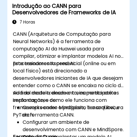
Introdução ao CANN para
Desenvolvedores de Frameworks de IA
7 Horas
CANN (Arquitetura de Computação para
Neural Networks) é a ferramenta de
computação AI da Huawei usada para
compilar, otimizar e implantar modelos AI nos
processadores Ascend AI.
Este treinamento presencial (online ou em
local físico) está direcionado a
desenvolvedores iniciantes de IA que desejam
entender como o CANN se encaixa no ciclo de
vida do modelo, desde o treinamento até a
Ao final deste treinamento, os participantes
implantação, e como ele funciona com
serão capazes de:
frameworks como MindSpore, TensorFlow, e
Compreender o propósito e a arquitetura
PyTorch.
da ferramenta CANN.
Configurar um ambiente de
desenvolvimento com CANN e MindSpore.
Formato do Curso
Converter e implantar um modelo AI