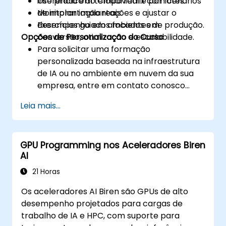
inferência em tempo real e por lotes.
Uso prático do CloudMatrix com cenários
Monitorar implantações e ajustar o
de implantação reais.
desempenho em ambientes de produção.
Exercícios guiados focados em
Opções de Personalização do Curso
conversão, otimização e escalabilidade.
Para solicitar uma formação
personalizada baseada na infraestrutura
de IA ou no ambiente em nuvem da sua
empresa, entre em contato conosco
para agendar.
Leia mais...
GPU Programming nos Aceleradores Biren
AI
21 Horas
Os aceleradores AI Biren são GPUs de alto
desempenho projetados para cargas de
trabalho de IA e HPC, com suporte para