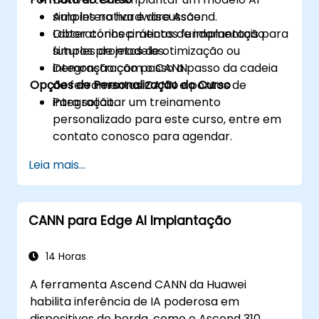
simples no hardware Ascend.
Aula interativa e discussão.
Obter conhecimentos fundamentais para
Laboratórios práticos de implantação
futuros projetos de otimização ou
simples de modelos.
integração com o CANN.
Demonstração passo a passo da cadeia
Opções de Personalização do Curso
de ferramentas CANN e pontos de
integração.
Para solicitar um treinamento
personalizado para este curso, entre em
contato conosco para agendar.
Leia mais...
CANN para Edge AI Implantação
14 Horas
A ferramenta Ascend CANN da Huawei
habilita inferência de IA poderosa em
dispositivos de borda, como o Ascend 310.