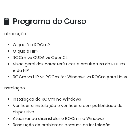
que definem o paralelismo.
Depurar e testar programas ROCm e HIP usando
ferramentas como o ROCm Debugger e o ROCm
Programa do Curso
Profiler.
Otimizar os programas ROCm e HIP utilizando
Introdução
técnicas como coalescência, caching,
O que é o ROCm?
prefetching e profiling.
O que é HIP?
ROCm vs CUDA vs OpenCL
Visão geral das características e arquitetura da ROCm
e da HIP
ROCm vs HIP vs ROCm for Windows vs ROCm para Linux
Instalação
Instalação do ROCm no Windows
Verificar a instalação e verificar a compatibilidade do
dispositivo
Atualizar ou desinstalar o ROCm no Windows
Resolução de problemas comuns de instalação