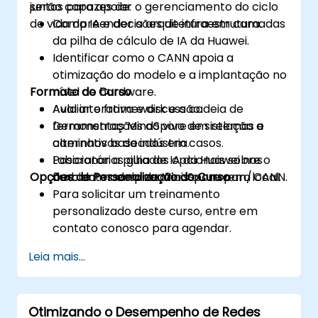
juntos para apoiar o gerenciamento do ciclo
serão capazes de:
de vida da IA e decisões de infraestrutura.
Compreender a arquitetura em camadas
da pilha de cálculo de IA da Huawei.
Identificar como o CANN apoia a
otimização do modelo e a implantação no
Formato do Curso
nível de hardware.
Avaliar o framework e a cadeia de
Aula interativa e discussão.
ferramentas MindSpore em relação a
Demonstrações ao vivo de sistemas e
alternativas da indústria.
caminhos baseados em casos.
Posicionar a pilha de IA da Huawei nos
Laboratórios guiados opcionais sobre o
Opções de Personalização do Curso
ambientes empresariais ou nuvem/local.
fluxo do modelo de MindSpore para CANN.
Para solicitar um treinamento
personalizado deste curso, entre em
contato conosco para agendar.
Leia mais...
Otimizando o Desempenho de Redes