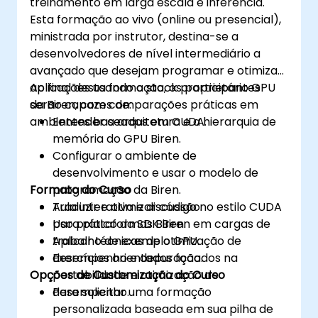
treinamento em larga escala e inferência.
Esta formação ao vivo (online ou presencial),
ministrada por instrutor, destina-se a
desenvolvedores de nível intermediário a
avançado que desejam programar e otimizar
aplicações usando o stack proprietário GPU
Ao final desta formação, os participantes
da Biren, com comparações práticas em
serão capazes de:
ambientes baseados em CUDA.
Entender a arquitetura e a hierarquia de
memória do GPU Biren.
Configurar o ambiente de
desenvolvimento e usar o modelo de
Formato do Curso
programação da Biren.
Traduzir e otimizar código no estilo CUDA
Aula interativa e discussão.
para plataformas Biren.
Uso prático da SDK Biren em cargas de
Aplicar técnicas de otimização de
trabalho de exemplo GPU.
desempenho e depuração.
Exercícios orientados focados na
Opções de Customização do Curso
portabilidade e otimização de
desempenho.
Para solicitar uma formação
personalizada baseada em sua pilha de