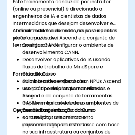
Este treinamento conduzido por instrutor
(online ou presencial) é direcionado a
engenheiros de IA e cientistas de dados
intermediários que desejam desenvolver e
otimizar modelos de redes neurais usando a
Ao final deste treinamento, os participantes
plataforma Huawei Ascend e o conjunto de
serão capazes de:
ferramentas CANN.
Configurar e configurar o ambiente de
desenvolvimento CANN.
Desenvolver aplicativos de IA usando
fluxos de trabalho do MindSpore e
Formato do Curso
CloudMatrix.
Otimizar o desempenho em NPUs Ascend
Aula interativa e discussão.
usando operadores personalizados e
Uso prático da plataforma Huawei
tiling.
Ascend e do conjunto de ferramentas
Implementar modelos em ambientes de
CANN em aplicativos de exemplo.
Opções de Customização do Curso
borda ou nuvem.
Exercícios guiados focados na
construção, treinamento e
Para solicitar um treinamento
implementação de modelos.
personalizado para este curso com base
na sua infraestrutura ou conjuntos de