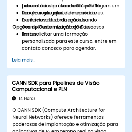
personalizados usando TIK e TVM.
Laboratórios práticos com perfilagem em
Resolver gargalos de memória e
tempo real e ajuste de operadores.
melhorar o fluxo do modelo.
Exercícios de otimização usando
Opções de Customização do Curso
exemplos de implantação de casos
limites.
Para solicitar uma formação
personalizada para este curso, entre em
contato conosco para agendar.
Leia mais...
CANN SDK para Pipelines de Visão
Computacional e PLN
14 Horas
O CANN SDK (Compute Architecture for
Neural Networks) oferece ferramentas
poderosas de implantação e otimização para
aplicativos de IA em tempo real na visão