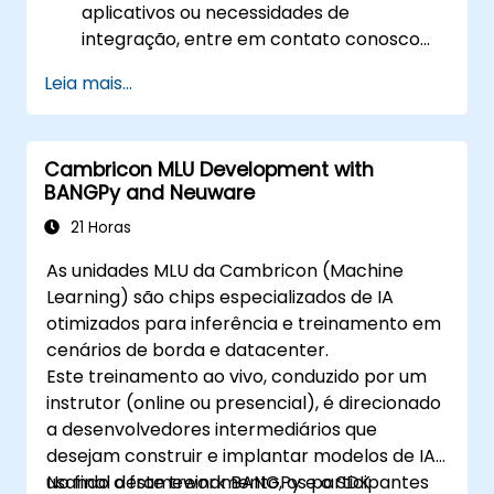
aplicativos ou necessidades de
integração, entre em contato conosco
para agendar.
Leia mais...
Cambricon MLU Development with
BANGPy and Neuware
21 Horas
As unidades MLU da Cambricon (Machine
Learning) são chips especializados de IA
otimizados para inferência e treinamento em
cenários de borda e datacenter.
Este treinamento ao vivo, conduzido por um
instrutor (online ou presencial), é direcionado
a desenvolvedores intermediários que
desejam construir e implantar modelos de IA
usando o framework BANGPy e o SDK
No final deste treinamento, os participantes