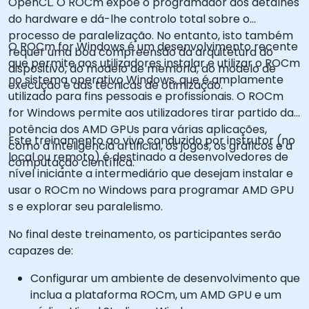
OpenCL. O ROCm expõe o programador aos detalhes
do hardware e dá-lhe controlo total sobre o
processo de paralelização. No entanto, isto também
O ROCm for Windows é um desenvolvimento recente
requer uma boa compreensão da arquitetura do
que permite aos utilizadores instalar e utilizar o ROCm
dispositivo, do modelo de memória, do modelo de
no sistema operativo Windows, que é amplamente
execução e das técnicas de otimização.
utilizado para fins pessoais e profissionais. O ROCm
for Windows permite aos utilizadores tirar partido da
potência dos AMD GPUs para várias aplicações,
Este treinamento ao vivo conduzido por instrutor (no
como a inteligência artificial, os jogos, os gráficos e a
local ou remoto) é destinado a desenvolvedores de
computação científica.
nível iniciante a intermediário que desejam instalar e
usar o ROCm no Windows para programar AMD GPU
s e explorar seu paralelismo.
No final deste treinamento, os participantes serão
capazes de:
Configurar um ambiente de desenvolvimento que
inclua a plataforma ROCm, um AMD GPU e um