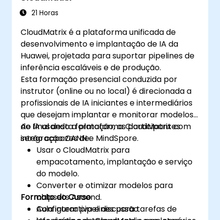
21 Horas
CloudMatrix é a plataforma unificada de
desenvolvimento e implantação de IA da
Huawei, projetada para suportar pipelines de
inferência escaláveis e de produção.
Esta formação presencial conduzida por
instrutor (online ou no local) é direcionada a
profissionais de IA iniciantes e intermediários
que desejam implantar e monitorar modelos
de IA usando a plataforma CloudMatrix com
Ao final desta formação, os participantes
integração CANN e MindSpore.
serão capazes de:
Usar o CloudMatrix para
empacotamento, implantação e serviço
do modelo.
Converter e otimizar modelos para
Formato do Curso
chipsets Ascend.
Configurar pipelines para tarefas de
Aula interativa e discussão.