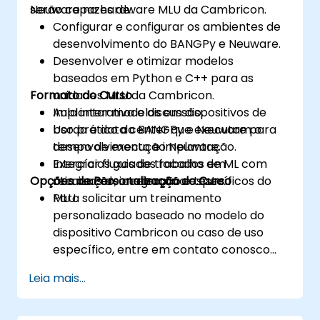
Neuware na hardware MLU da Cambricon.
serão capazes de:
Configurar e configurar os ambientes de
desenvolvimento do BANGPy e Neuware.
Desenvolver e otimizar modelos
baseados em Python e C++ para as
Formato do Curso
unidades MLU da Cambricon.
Implantar modelos em dispositivos de
Aula interativa e discussão.
borda e data center que executam o
Uso prático do BANGPy e Neuware para
tempo de execução Neuware.
desenvolvimento e implantação.
Integrar fluxos de trabalho de ML com
Exercícios guiados focados em
Opções de Personalização do Curso
recursos de aceleração específicos do
otimização, integração e teste.
MLU.
Para solicitar um treinamento
personalizado baseado no modelo do
dispositivo Cambricon ou caso de uso
específico, entre em contato conosco
para agendar.
Leia mais...