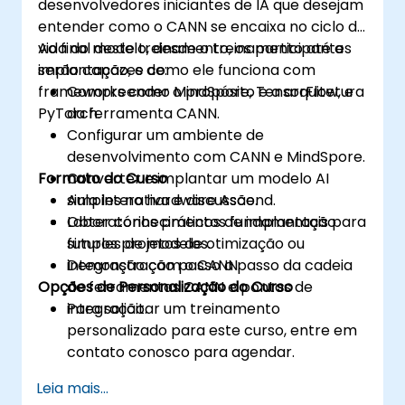
desenvolvedores iniciantes de IA que desejam
entender como o CANN se encaixa no ciclo de
vida do modelo, desde o treinamento até a
Ao final deste treinamento, os participantes
implantação, e como ele funciona com
serão capazes de:
frameworks como MindSpore, TensorFlow, e
Compreender o propósito e a arquitetura
PyTorch.
da ferramenta CANN.
Configurar um ambiente de
desenvolvimento com CANN e MindSpore.
Formato do Curso
Converter e implantar um modelo AI
simples no hardware Ascend.
Aula interativa e discussão.
Obter conhecimentos fundamentais para
Laboratórios práticos de implantação
futuros projetos de otimização ou
simples de modelos.
integração com o CANN.
Demonstração passo a passo da cadeia
Opções de Personalização do Curso
de ferramentas CANN e pontos de
integração.
Para solicitar um treinamento
personalizado para este curso, entre em
contato conosco para agendar.
Leia mais...