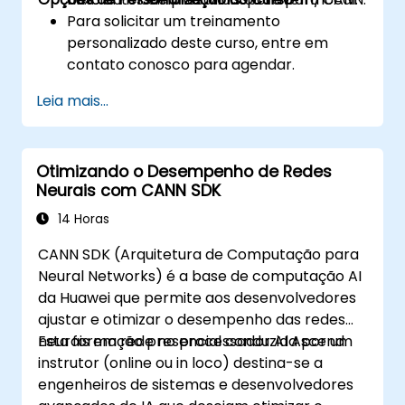
Para solicitar um treinamento
personalizado deste curso, entre em
contato conosco para agendar.
Leia mais...
Otimizando o Desempenho de Redes
Neurais com CANN SDK
14 Horas
CANN SDK (Arquitetura de Computação para
Neural Networks) é a base de computação AI
da Huawei que permite aos desenvolvedores
ajustar e otimizar o desempenho das redes
neurais em rede no processador AI Ascend.
Esta formação presencial conduzida por um
instrutor (online ou in loco) destina-se a
engenheiros de sistemas e desenvolvedores