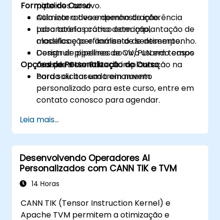
Formato do Curso
pipelines ao vivo.
Otimizar o desempenho de inferência
Aula interativa e demonstração.
para tarefas como detecção,
Laboratório prático com implantação de
classificação e análise de sentimento.
modelos e perfilamento de desempenho.
Construir pipelines de CV/PLN em tempo
Design de pipelines ao vivo usando casos
Opções de Personalização do Curso
real para cenários de implantação na
reais de CV e PLN.
borda ou baseada em nuvem.
Para solicitar um treinamento
personalizado para este curso, entre em
contato conosco para agendar.
Leia mais...
Desenvolvendo Operadores AI
Personalizados com CANN TIK e TVM
14 Horas
CANN TIK (Tensor Instruction Kernel) e
Apache TVM permitem a otimização e