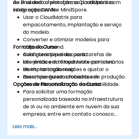
de IA usando a plataforma CloudMatrix com
Ao final desta formação, os participantes
integração CANN e MindSpore.
serão capazes de:
Usar o CloudMatrix para
empacotamento, implantação e serviço
do modelo.
Converter e otimizar modelos para
Formato do Curso
chipsets Ascend.
Configurar pipelines para tarefas de
Aula interativa e discussão.
inferência em tempo real e por lotes.
Uso prático do CloudMatrix com cenários
Monitorar implantações e ajustar o
de implantação reais.
desempenho em ambientes de produção.
Exercícios guiados focados em
Opções de Personalização do Curso
conversão, otimização e escalabilidade.
Para solicitar uma formação
personalizada baseada na infraestrutura
de IA ou no ambiente em nuvem da sua
empresa, entre em contato conosco
para agendar.
Leia mais...