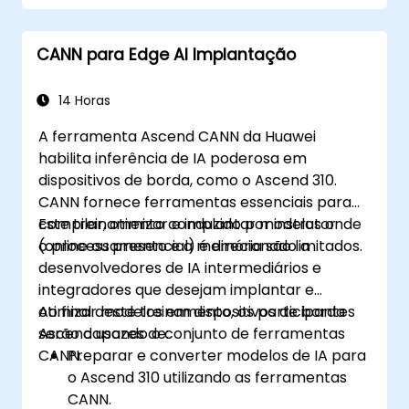
CANN para Edge AI Implantação
14 Horas
A ferramenta Ascend CANN da Huawei
habilita inferência de IA poderosa em
dispositivos de borda, como o Ascend 310.
CANN fornece ferramentas essenciais para
compilar, otimizar e implantar modelos onde
Este treinamento conduzido por instrutor
o processamento e a memória são limitados.
(online ou presencial) é direcionado a
desenvolvedores de IA intermediários e
integradores que desejam implantar e
otimizar modelos em dispositivos de borda
Ao final deste treinamento, os participantes
Ascend usando o conjunto de ferramentas
serão capazes de:
CANN.
Preparar e converter modelos de IA para
o Ascend 310 utilizando as ferramentas
CANN.