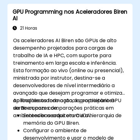
GPU Programming nos Aceleradores Biren
AI
21 Horas
Os aceleradores AI Biren são GPUs de alto
desempenho projetados para cargas de
trabalho de IA e HPC, com suporte para
treinamento em larga escala e inferência.
Esta formação ao vivo (online ou presencial),
ministrada por instrutor, destina-se a
desenvolvedores de nível intermediário a
avançado que desejam programar e otimizar
aplicações usando o stack proprietário GPU
Ao final desta formação, os participantes
da Biren, com comparações práticas em
serão capazes de:
ambientes baseados em CUDA.
Entender a arquitetura e a hierarquia de
memória do GPU Biren.
Configurar o ambiente de
desenvolvimento e usar o modelo de