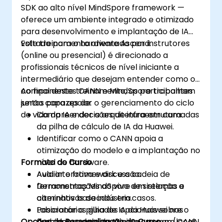
SDK ao alto nível MindSpore framework —
oferece um ambiente integrado e otimizado
para desenvolvimento e implantação de IA
voltado para o hardware Ascend.
Este treinamento orientado por instrutores
(online ou presencial) é direcionado a
profissionais técnicos de nível iniciante a
intermediário que desejam entender como os
componentes CANN e MindSpore trabalham
Ao final deste treinamento, os participantes
juntos para apoiar o gerenciamento do ciclo
serão capazes de:
de vida da IA e decisões de infraestrutura.
Compreender a arquitetura em camadas
da pilha de cálculo de IA da Huawei.
Identificar como o CANN apoia a
otimização do modelo e a implantação no
Formato do Curso
nível de hardware.
Avaliar o framework e a cadeia de
Aula interativa e discussão.
ferramentas MindSpore em relação a
Demonstrações ao vivo de sistemas e
alternativas da indústria.
caminhos baseados em casos.
Posicionar a pilha de IA da Huawei nos
Laboratórios guiados opcionais sobre o
Opções de Personalização do Curso
ambientes empresariais ou nuvem/local.
fluxo do modelo de MindSpore para CANN.