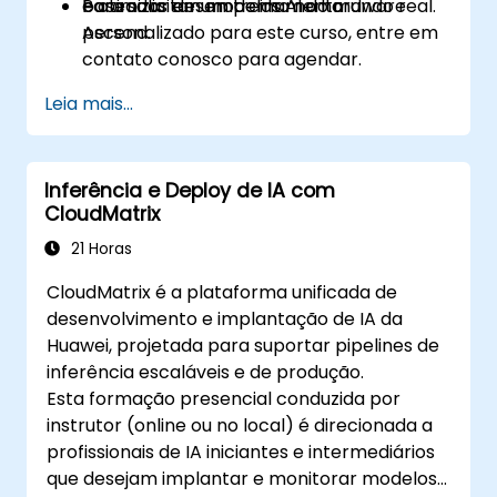
e otimizar desempenho no hardware
baseados em modelos AI do mundo real.
Para solicitar um treinamento
Ascend.
personalizado para este curso, entre em
contato conosco para agendar.
Leia mais...
Inferência e Deploy de IA com
CloudMatrix
21 Horas
CloudMatrix é a plataforma unificada de
desenvolvimento e implantação de IA da
Huawei, projetada para suportar pipelines de
inferência escaláveis e de produção.
Esta formação presencial conduzida por
instrutor (online ou no local) é direcionada a
profissionais de IA iniciantes e intermediários
que desejam implantar e monitorar modelos