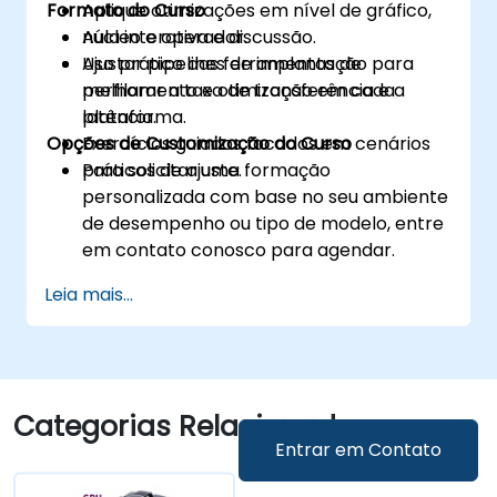
Formato do Curso
Aplique otimizações em nível de gráfico,
núcleo e operador.
Aula interativa e discussão.
Ajustar pipelines de implantação para
Uso prático das ferramentas de
melhorar a taxa de transferência e a
perfilamento e otimização em cada
latência.
plataforma.
Opções de Customização do Curso
Exercícios guiados focados em cenários
práticos de ajuste.
Para solicitar uma formação
personalizada com base no seu ambiente
de desempenho ou tipo de modelo, entre
em contato conosco para agendar.
Leia mais...
Categorias Relacionadas
Entrar em Contato