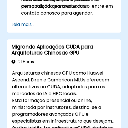
computação personalizados.
personalizado para este curso, entre em
contato conosco para agendar.
Leia mais...
Migrando Aplicações CUDA para
Arquiteturas Chinesas GPU
21 Horas
Arquiteturas chinesas GPU como Huawei
Ascend, Biren e Cambricon MLUs oferecem
alternativas ao CUDA, adaptadas para os
mercados de IA e HPC locais.
Esta formação presencial ou online,
ministrada por instrutores, destina-se a
programadores avançados GPU e
especialistas em infraestrutura que desejam
migrar e otimizar aplicativos CUDA existentes
Ao final deste treinamento, os participantes