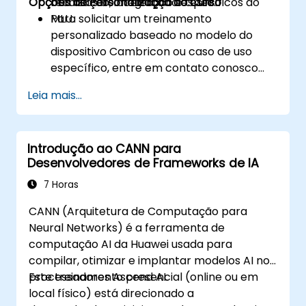
Opções de Personalização do Curso
recursos de aceleração específicos do
otimização, integração e teste.
MLU.
Para solicitar um treinamento
personalizado baseado no modelo do
dispositivo Cambricon ou caso de uso
específico, entre em contato conosco
para agendar.
Leia mais...
Introdução ao CANN para
Desenvolvedores de Frameworks de IA
7 Horas
CANN (Arquitetura de Computação para
Neural Networks) é a ferramenta de
computação AI da Huawei usada para
compilar, otimizar e implantar modelos AI nos
processadores Ascend AI.
Este treinamento presencial (online ou em
local físico) está direcionado a