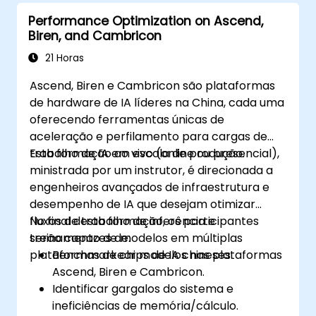
Performance Optimization on Ascend,
Biren, and Cambricon
21 Horas
Ascend, Biren e Cambricon são plataformas
de hardware de IA líderes na China, cada uma
oferecendo ferramentas únicas de
aceleração e perfilamento para cargas de
trabalho de IA em escala de produção.
Esta formação ao vivo (online ou presencial),
ministrada por um instrutor, é direcionada a
engenheiros avançados de infraestrutura e
desempenho de IA que desejam otimizar
fluxos de trabalho de inferência e
No final desta formação, os participantes
treinamento de modelos em múltiplas
serão capazes de:
plataformas de chips de IA chineses.
Benchmarkear modelos nas plataformas
Ascend, Biren e Cambricon.
Identificar gargalos do sistema e
ineficiências de memória/cálculo.