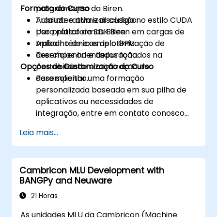
Formato do Curso
programação da Biren.
Traduzir e otimizar código no estilo CUDA
Aula interativa e discussão.
para plataformas Biren.
Uso prático da SDK Biren em cargas de
Aplicar técnicas de otimização de
trabalho de exemplo GPU.
desempenho e depuração.
Exercícios orientados focados na
Opções de Customização do Curso
portabilidade e otimização de
desempenho.
Para solicitar uma formação
personalizada baseada em sua pilha de
aplicativos ou necessidades de
integração, entre em contato conosco
para agendar.
Leia mais...
Cambricon MLU Development with
BANGPy and Neuware
21 Horas
As unidades MLU da Cambricon (Machine