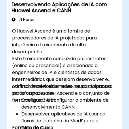
Desenvolvendo Aplicações de IA com
Huawei Ascend e CANN
21 Horas
O Huawei Ascend é uma família de
processadores de IA projetados para
inferência e treinamento de alto
desempenho.
Este treinamento conduzido por instrutor
(online ou presencial) é direcionado a
engenheiros de IA e cientistas de dados
intermediários que desejam desenvolver e
otimizar modelos de redes neurais usando a
Ao final deste treinamento, os participantes
plataforma Huawei Ascend e o conjunto de
serão capazes de:
ferramentas CANN.
Configurar e configurar o ambiente de
desenvolvimento CANN.
Desenvolver aplicativos de IA usando
fluxos de trabalho do MindSpore e
Formato do Curso
CloudMatrix.