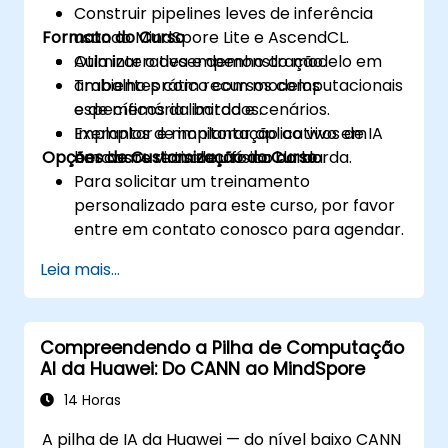
Construir pipelines leves de inferência
Formato do Curso
usando MindSpore Lite e AscendCL.
Otimizar o desempenho do modelo em
Aula interativa e demonstração.
ambientes com recursos computacionais
Trabalho prático com modelos
e de memória limitados.
específicos da borda e cenários.
Implantar e monitorar aplicativos de IA
Exemplos de implantação ao vivo em
Opções de Customização do Curso
em casos reais de uso na borda.
hardware virtual ou físico da borda.
Para solicitar um treinamento
personalizado para este curso, por favor
entre em contato conosco para agendar.
Leia mais...
Compreendendo a Pilha de Computação
AI da Huawei: Do CANN ao MindSpore
14 Horas
A pilha de IA da Huawei — do nível baixo CANN