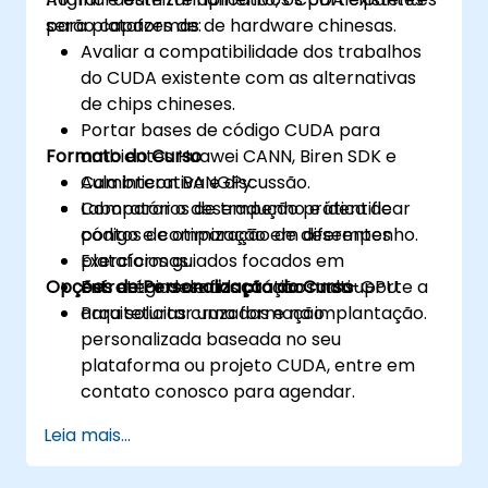
para plataformas de hardware chinesas.
serão capazes de:
Avaliar a compatibilidade dos trabalhos
do CUDA existente com as alternativas
de chips chineses.
Portar bases de código CUDA para
Formato do Curso
ambientes Huawei CANN, Biren SDK e
Cambricon BANGPy.
Aula interativa e discussão.
Comparar o desempenho e identificar
Laboratórios de tradução prática de
pontos de otimização em diferentes
código e comparação de desempenho.
plataformas.
Exercícios guiados focados em
Opções de Personalização do Curso
Enfrentar desafios práticos no suporte a
estratégias de adaptação multi-GPU.
arquiteturas cruzadas e na implantação.
Para solicitar uma formação
personalizada baseada no seu
plataforma ou projeto CUDA, entre em
contato conosco para agendar.
Leia mais...