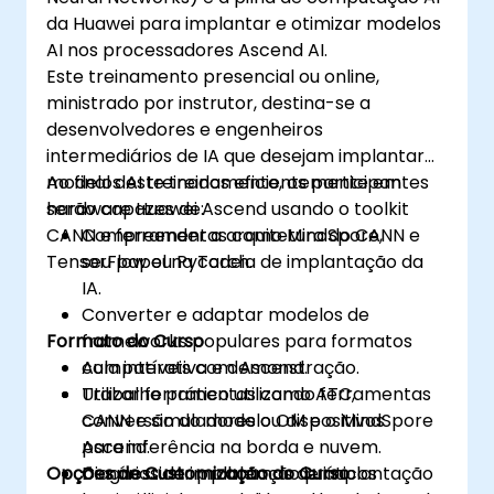
da Huawei para implantar e otimizar modelos
AI nos processadores Ascend AI.
Este treinamento presencial ou online,
ministrado por instrutor, destina-se a
desenvolvedores e engenheiros
intermediários de IA que desejam implantar
modelos AI treinados eficientemente em
Ao final deste treinamento, os participantes
hardware Huawei Ascend usando o toolkit
serão capazes de:
CANN e ferramentas como MindSpore,
Compreender a arquitetura do CANN e
TensorFlow ou PyTorch.
seu papel na cadeia de implantação da
IA.
Converter e adaptar modelos de
Formato do Curso
frameworks populares para formatos
compatíveis com Ascend.
Aula interativa e demonstração.
Utilizar ferramentas como ATC,
Trabalho prático utilizando ferramentas
conversão do modelo OM e o MindSpore
CANN e simuladores ou dispositivos
para inferência na borda e nuvem.
Ascend.
Opções de Customização do Curso
Diagnosticar problemas de implantação
Cenários de implantação práticos