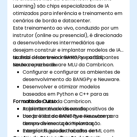
Learning) são chips especializados de IA
otimizados para inferência e treinamento em
cenários de borda e datacenter.
Este treinamento ao vivo, conduzido por um
instrutor (online ou presencial), é direcionado
a desenvolvedores intermediários que
desejam construir e implantar modelos de IA
usando o framework BANGPy e o SDK
No final deste treinamento, os participantes
Neuware na hardware MLU da Cambricon.
serão capazes de:
Configurar e configurar os ambientes de
desenvolvimento do BANGPy e Neuware.
Desenvolver e otimizar modelos
baseados em Python e C++ para as
Formato do Curso
unidades MLU da Cambricon.
Implantar modelos em dispositivos de
Aula interativa e discussão.
borda e data center que executam o
Uso prático do BANGPy e Neuware para
tempo de execução Neuware.
desenvolvimento e implantação.
Integrar fluxos de trabalho de ML com
Exercícios guiados focados em