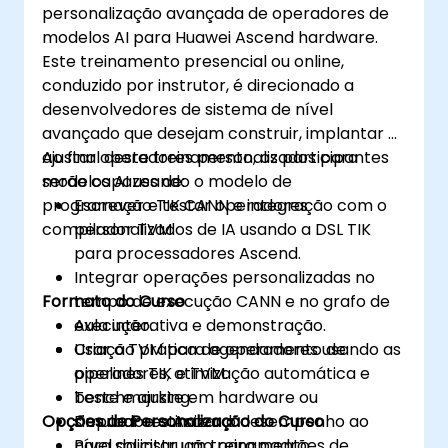
personalização avançada de operadores de
modelos AI para Huawei Ascend hardware.
Este treinamento presencial ou online,
conduzido por instrutor, é direcionado a
desenvolvedores de sistema de nível
avançado que desejam construir, implantar e
ajustar operadores personalizados para
Ao final deste treinamento, os participantes
modelos AI usando o modelo de
serão capazes de:
programação TIK CANN e integração com o
Escrever e testar operadores
compilador TVM.
personalizados de IA usando a DSL TIK
para processadores Ascend.
Integrar operações personalizadas no
Formato do Curso
tempo de execução CANN e no grafo de
execução.
Aula interativa e demonstração.
Usar o TVM para agendamento de
Criação prática de operadores usando as
operadores, otimização automática e
pipelines TIK e TVM.
benchmarking.
Teste e ajuste em hardware ou
Opções de Personalização do Curso
Depurar e otimizar o desempenho ao
simuladores Ascend.
nível da instrução para padrões de
Para solicitar um treinamento