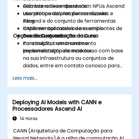
Otimizar o desempenho em NPUs Ascend
Aula interativa e discussão.
usando operadores personalizados e
Uso prático da plataforma Huawei
tiling.
Ascend e do conjunto de ferramentas
Implementar modelos em ambientes de
CANN em aplicativos de exemplo.
Opções de Customização do Curso
borda ou nuvem.
Exercícios guiados focados na
construção, treinamento e
Para solicitar um treinamento
implementação de modelos.
personalizado para este curso com base
na sua infraestrutura ou conjuntos de
dados, entre em contato conosco para
agendar.
Leia mais...
Deploying AI Models with CANN e
Processadores Ascend AI
14 Horas
CANN (Arquitetura de Computação para
Neural Networks) é a pilha de computação AI