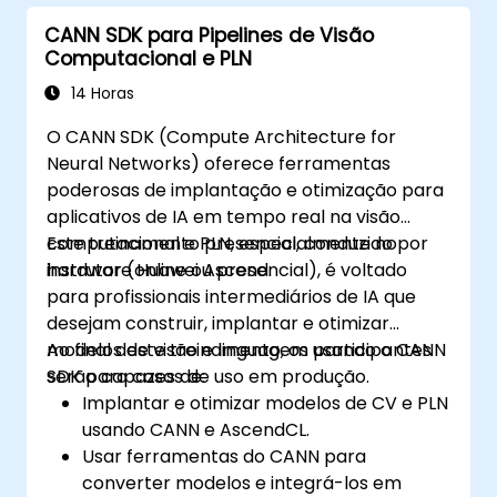
CANN SDK para Pipelines de Visão
Computacional e PLN
14 Horas
O CANN SDK (Compute Architecture for
Neural Networks) oferece ferramentas
poderosas de implantação e otimização para
aplicativos de IA em tempo real na visão
computacional e PLN, especialmente no
Este treinamento presencial, conduzido por
hardware Huawei Ascend.
instrutor (online ou presencial), é voltado
para profissionais intermediários de IA que
desejam construir, implantar e otimizar
modelos de visão e linguagem usando o CANN
Ao final deste treinamento, os participantes
SDK para casos de uso em produção.
serão capazes de:
Implantar e otimizar modelos de CV e PLN
usando CANN e AscendCL.
Usar ferramentas do CANN para
converter modelos e integrá-los em