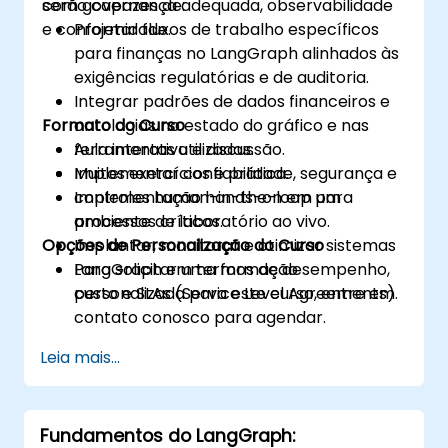
com governança adequada, observabilidade
serão capazes de:
e conformidade.
Projetar fluxos de trabalho específicos
para finanças no LangGraph alinhados às
exigências regulatórias e de auditoria.
Integrar padrões de dados financeiros e
Formato do Curso
ontologias no estado do gráfico e nas
ferramentas utilizadas.
Aula interativa e discussão.
Implementar confiabilidade, segurança e
Muitos exercícios e prática.
controles human-in-the-loop para
Implementação hands-on em um
processos críticos.
ambiente de laboratório ao vivo.
Opções de Personalização do Curso
Implantar, monitorar e otimizar sistemas
LangGraph em termos de desempenho,
Para solicitar uma formação
custo e SLAs (Service Level Agreements).
personalizada para este curso, entre em
contato conosco para agendar.
Leia mais...
Fundamentos do LangGraph: