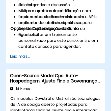
de código.
Aula interativa e discussão.
Integrar agentes de codificação com
Muitos exercícios e prática.
ferramentas de desenvolvimento e APIs.
Implementação hands-on em um
Implementar melhores práticas para
ambiente de laboratório ao vivo.
Opções de Customização do Curso
implantação segura e eficiente de
agentes.
Para solicitar um treinamento
personalizado para este curso, entre em
contato conosco para agendar.
Leia mais...
Open-Source Model Ops: Auto-
Hospedagem, Ajuste Fino e Governança
com Modelos Devstral & Mistral
14 Horas
Os modelos Devstral e Mistral são tecnologias
de IA de código aberto projetadas para
implantação flexível, ajuste fino e integração