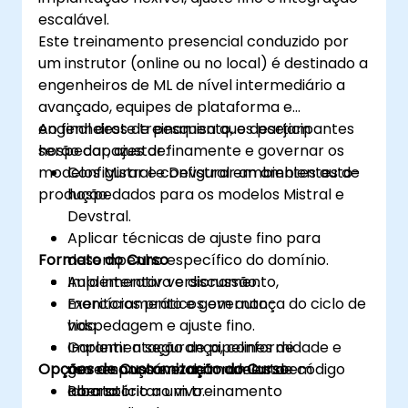
escalável.
Este treinamento presencial conduzido por
um instrutor (online ou no local) é destinado a
engenheiros de ML de nível intermediário a
avançado, equipes de plataforma e
engenheiros de pesquisa que desejam
Ao final deste treinamento, os participantes
hospedar, ajustar finamente e governar os
serão capazes de:
modelos Mistral e Devstral em ambientes de
Configurar e configurar ambientes auto-
produção.
hospedados para os modelos Mistral e
Devstral.
Aplicar técnicas de ajuste fino para
Formato do Curso
desempenho específico do domínio.
Implementar versionamento,
Aula interativa e discussão.
monitoramento e governança do ciclo de
Exercícios práticos em auto-
vida.
hospedagem e ajuste fino.
Garantir a segurança, conformidade e
Implementação de pipelines de
Opções de Customização do Curso
uso responsável de modelos de código
governança e monitoramento em
aberto.
laboratório ao vivo.
Para solicitar um treinamento