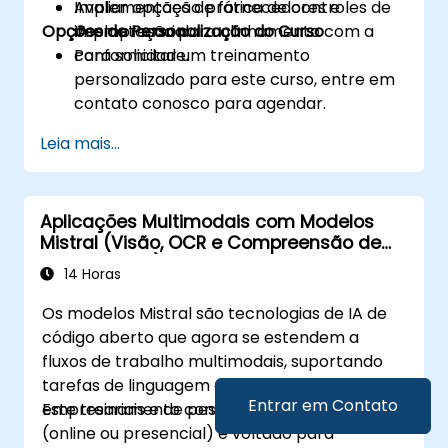
Avaliar opções de fornecedores e
Implementação prática de controles de
Opções de Personalização do Curso
implantação para alinhamento com a
IA empresarial.
conformidade.
Para solicitar um treinamento
personalizado para este curso, entre em
contato conosco para agendar.
Leia mais...
Aplicações Multimodais com Modelos
Mistral (Visão, OCR e Compreensão de
Documentos)
14 Horas
Os modelos Mistral são tecnologias de IA de
código aberto que agora se estendem a
fluxos de trabalho multimodais, suportando
tarefas de linguagem e visão para aplicações
Entrar em Contato
empresariais e de pesquisa.
Este treinamento conduzido por instrutor
(online ou presencial) é voltado para