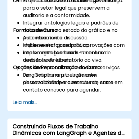
conformidade, rastreabilidade e governança.
Projetar fluxos de trabalho específicos
para o setor legal que preservem a
auditoria e a conformidade.
Integrar ontologias legais e padrões de
Formato do Curso
documentos no estado do gráfico e no
processamento.
Aula interativa e discussão.
Implementar guardrails, aprovações com
Muitos exercícios e prática.
intervenção humana e caminhos de
Implementação hands-on em um
decisão rastreáveis.
ambiente de laboratório ao vivo.
Opções de Personalização do Curso
Implantar, monitorar e manter serviços
LangGraph em produção com
Para solicitar um treinamento
observabilidade e controles de custo.
personalizado para este curso, entre em
contato conosco para agendar.
Leia mais...
Construindo Fluxos de Trabalho
Dinâmicos com LangGraph e Agentes de