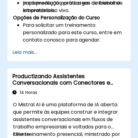
para produção para cargas de trabalho
Implementação prática em ambiente de
empresariais.
laboratório ao vivo.
Opções de Personalização do Curso
Para solicitar um treinamento
personalizado para este curso, entre em
contato conosco para agendar.
Leia mais...
Productizando Assistentes
Conversacionais com Conectores e
Integrações Mistral
14 Horas
O Mistral AI é uma plataforma de IA aberta
que permite às equipes construir e integrar
assistentes conversacionais em fluxos de
trabalho empresariais e voltados para o
cliente.
Este treinamento presencial, ministrado por