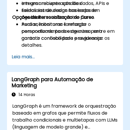
Integrar recuperação de dados, APIs e
em um ambiente sandbox.
saídas estruturadas nos loops de
Exercícios de design baseados em
Opções de Personalização do Curso
agentes.
cenários e revisões entre pares.
Avaliar, monitorar e reforçar o
Para solicitar uma formação
comportamento dos agentes para
personalizada para este curso, entre em
garantir confiabilidade e segurança.
contato conosco para providenciar os
detalhes.
Leia mais...
LangGraph para Automação de
Marketing
14 Horas
LangGraph é um framework de orquestração
baseado em grafos que permite fluxos de
trabalho condicionais e multietapas com LLMs
(linguagem de modelo grande) e