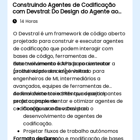
Construindo Agentes de Codificação
com Devstral: Do Design do Agente ao
Tooling
14 Horas
O Devstral é um framework de código aberto
projetado para construir e executar agentes
de codificação que podem interagir com
bases de código, ferramentas de
desenvolvimento e APIs para aumentar a
Este treinamento liderado por instrutor
produtividade dos engenheiros.
(online ou presencial) é voltado para
engenheiros de ML intermediários a
avançados, equipes de ferramentas de
desenvolvimento e SREs que desejam
Ao final deste treinamento, os participantes
projetar, implementar e otimizar agentes de
serão capazes de:
codificação usando o Devstral.
Configurar o Devstral para o
desenvolvimento de agentes de
codificação.
Projetar fluxos de trabalho autônomos
Formato do Curso
para exploração e modificação de bases