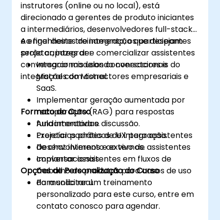
instrutores (online ou no local), está
direcionado a gerentes de produto iniciantes
a intermediários, desenvolvedores full-stack
e engenheiros de integração que desejam
Ao final deste treinamento, os participantes
projetar, integrar e comercializar assistentes
serão capazes de:
conversacionais usando conectores e
Integrar modelos conversacionais do
integrações do Mistral.
Mistral com conectores empresariais e
SaaS.
Implementar geração aumentada por
Formato do Curso
recuperação (RAG) para respostas
fundamentadas.
Aula interativa e discussão.
Projetar padrões de UX para assistentes
Exercícios práticos de integração.
de chat internos e externos.
Desenvolvimento ao vivo de assistentes
Implantar assistentes em fluxos de
conversacionais.
Opções de Personalização do Curso
trabalho de produtos para casos de uso
do mundo real.
Para solicitar um treinamento
personalizado para este curso, entre em
contato conosco para agendar.