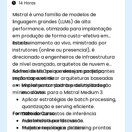
14 Horas
Mistral é uma família de modelos de
linguagem grandes (LLMs) de alta
performance, otimizada para implantação
em produção de forma custo-efetiva em
escala.
Este treinamento ao vivo, ministrado por
instrutores (online ou presencial), é
direcionado a engenheiros de infraestrutura
de nível avançado, arquitetos de nuvem e
líderes de MLOps que desejam projetar,
Ao final deste treinamento, os participantes
implantar e otimizar arquiteturas baseadas
serão capazes de:
em Mistral para máxima produtividade e
Implementar padrões de implantação
mínimo custo.
escaláveis para o Mistral Medium 3.
Aplicar estratégias de batch processing,
quantização e serving eficiente.
Formato do Curso
Otimizar os custos de inferência
mantendo a performance.
Aula interativa e discussão.
Projetar topologias de serving prontas
Muitos exercícios e prática.