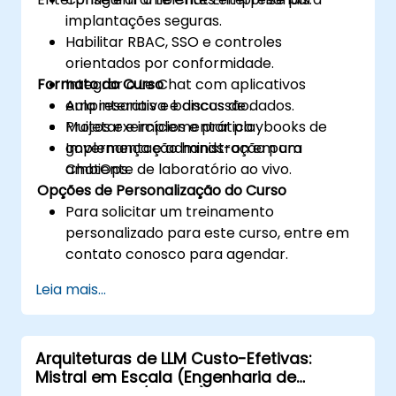
implantações seguras.
Habilitar RBAC, SSO e controles
orientados por conformidade.
Formato do Curso
Integrar o Le Chat com aplicativos
empresariais e bancos de dados.
Aula interativa e discussão.
Projetar e implementar playbooks de
Muitos exercícios e prática.
governança e administração para
Implementação hands-on em um
ChatOps.
ambiente de laboratório ao vivo.
Opções de Personalização do Curso
Para solicitar um treinamento
personalizado para este curso, entre em
contato conosco para agendar.
Leia mais...
Arquiteturas de LLM Custo-Efetivas:
Mistral em Escala (Engenharia de
Performance / Custo)