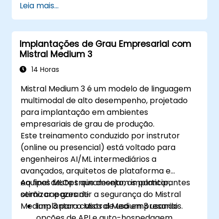
Leia mais...
Implantações de Grau Empresarial com
Mistral Medium 3
14 Horas
Mistral Medium 3 é um modelo de linguagem
multimodal de alto desempenho, projetado
para implantação em ambientes
empresariais de grau de produção.
Este treinamento conduzido por instrutor
(online ou presencial) está voltado para
engenheiros AI/ML intermediários a
avançados, arquitetos de plataforma e
equipes MLOps que desejam implantar,
Ao final deste treinamento, os participantes
otimizar e garantir a segurança do Mistral
serão capazes de:
Medium 3 para casos de uso empresariais.
Implantar o Mistral Medium 3 usando
opções de API e auto-hospedagem.