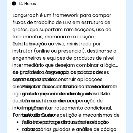
LLM
14 Horas
LangGraph é um framework para compor
fluxos de trabalho de LLM em estrutura de
grafos, que suportam ramificações, uso de
ferramentas, memória e execução
controlável.
Esta formação ao vivo, ministrada por
instrutor (online ou presencial), destina-se a
engenheiros e equipes de produtos de nível
intermediário que desejam combinar a lógica
de grafos do LangGraph com loops de
Ao final desta formação, os participantes
agentes LLM para construir aplicações
serão capazes de:
dinâmicas e conscientes do contexto, como
Projetar fluxos de trabalho baseados em
agentes de suporte ao cliente, árvores de
grafos que coordenam agentes LLM,
decisão e sistemas de recuperação de
ferramentas e memória.
informações.
Implementar roteamento condicional,
Formato do Curso
tentativas de repetição e mecanismos de
fallback para garantir uma execução
Aula interativa e discussão facilitada.
robusta.
Laboratórios guiados e análise de código