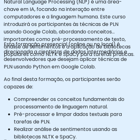
Natural Language Processing (NLP) é uma área-
chave em IA, focando na interação entre
computadores e a linguagem humana. Este curso
introduzirá os participantes às técnicas de PLN
usando Google Colab, abordando conceitos
importantes como pré-processamento de texto,
Esta formação presencial (online ou no local) é
análise de sentimentos e a aplicação de bibliotecas
direcionada a cientistas de dados intermediários e
populares como NLTK e SpaCy para tarefas práticas.
desenvolvedores que desejam aplicar técnicas de
PLN usando Python em Google Colab.
Ao final desta formação, os participantes serão
capazes de:
Compreender os conceitos fundamentais do
processamento de linguagem natural.
Pré-processar e limpar dados textuais para
tarefas de PLN.
Realizar análise de sentimentos usando as
bibliotecas NLTK e SpaCy.