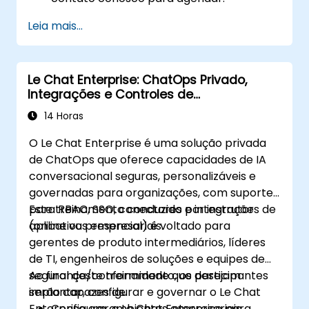
Leia mais...
Le Chat Enterprise: ChatOps Privado,
Integrações e Controles de
Administração
14 Horas
O Le Chat Enterprise é uma solução privada
de ChatOps que oferece capacidades de IA
conversacional seguras, personalizáveis e
governadas para organizações, com suporte
para RBAC, SSO, conectores e integrações de
Este treinamento conduzido por instrutor
aplicativos empresariais.
(online ou presencial) é voltado para
gerentes de produto intermediários, líderes
de TI, engenheiros de soluções e equipes de
segurança/conformidade que desejam
Ao final deste treinamento, os participantes
implantar, configurar e governar o Le Chat
serão capazes de:
Enterprise em ambientes empresariais.
Configurar o Le Chat Enterprise para