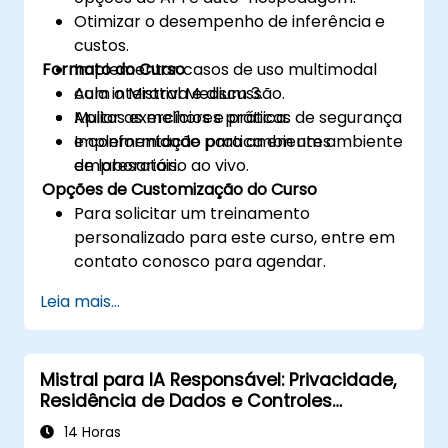
Otimizar o desempenho de inferência e
custos.
Formato do Curso
Implementar casos de uso multimodal
com o Mistral Medium 3.
Aula interativa e discussão.
Apliar as melhores práticas de segurança
Muitos exercícios e prática.
e conformidade para ambientes
Implementação pratica em um ambiente
empresariais.
de laboratório ao vivo.
Opções de Customização do Curso
Para solicitar um treinamento
personalizado para este curso, entre em
contato conosco para agendar.
Leia mais...
Mistral para IA Responsável: Privacidade,
Residência de Dados e Controles
Empresariais
14 Horas