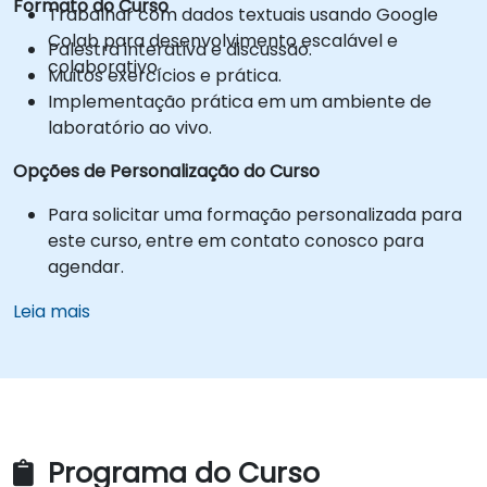
Formato do Curso
Trabalhar com dados textuais usando Google
Colab para desenvolvimento escalável e
Palestra interativa e discussão.
colaborativo.
Muitos exercícios e prática.
Implementação prática em um ambiente de
laboratório ao vivo.
Opções de Personalização do Curso
Para solicitar uma formação personalizada para
este curso, entre em contato conosco para
agendar.
Leia mais
Programa do Curso