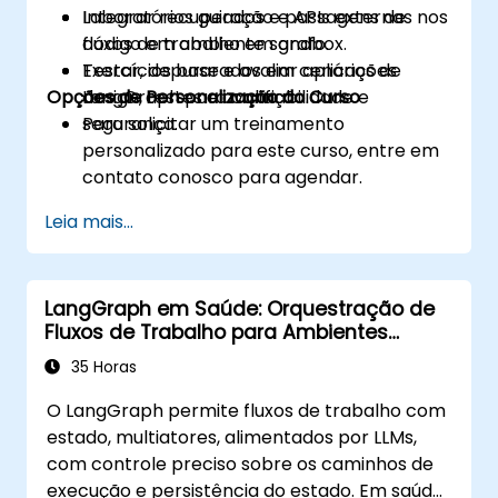
Integrar recuperação e APIs externas nos
Laboratórios guiados e passagens de
fluxos de trabalho em grafo.
código em ambiente sandbox.
Testar, depurar e avaliar aplicações
Exercícios baseados em cenários de
Opções de Personalização do Curso
LangGraph para confiabilidade e
design, testes e avaliação.
segurança.
Para solicitar um treinamento
personalizado para este curso, entre em
contato conosco para agendar.
Leia mais...
LangGraph em Saúde: Orquestração de
Fluxos de Trabalho para Ambientes
Regulados
35 Horas
O LangGraph permite fluxos de trabalho com
estado, multiatores, alimentados por LLMs,
com controle preciso sobre os caminhos de
execução e persistência do estado. Em saúde,