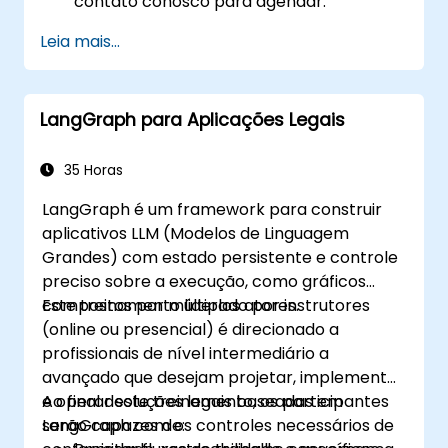
contato conosco para agendar.
Leia mais...
LangGraph para Aplicações Legais
35 Horas
LangGraph é um framework para construir
aplicativos LLM (Modelos de Linguagem
Grandes) com estado persistente e controle
preciso sobre a execução, como gráficos
compostos por múltiplos atores.
Este treinamento liderado por instrutores
(online ou presencial) é direcionado a
profissionais de nível intermediário a
avançado que desejam projetar, implementar
e operar soluções legais baseadas em
Ao final deste treinamento, os participantes
LangGraph com os controles necessários de
serão capazes de: