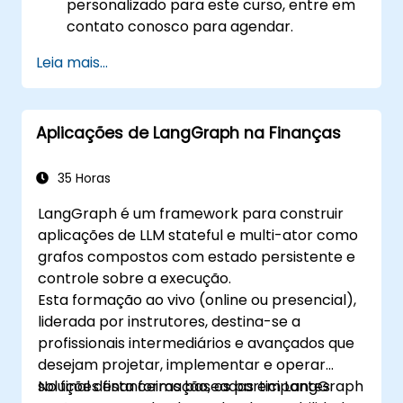
personalizado para este curso, entre em
contato conosco para agendar.
Leia mais...
Aplicações de LangGraph na Finanças
35 Horas
LangGraph é um framework para construir
aplicações de LLM stateful e multi-ator como
grafos compostos com estado persistente e
controle sobre a execução.
Esta formação ao vivo (online ou presencial),
liderada por instrutores, destina-se a
profissionais intermediários e avançados que
desejam projetar, implementar e operar
soluções financeiras baseadas em LangGraph
No final desta formação, os participantes