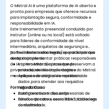
O Mistral AI é uma plataforma de IA aberta e
pronta para empresas que oferece recursos
para implantação segura, conformidade e
responsabilidade em IA.
Este treinamento presencial conduzido por
instrutor (online ou no local) está voltado
para líderes de conformidade de nível
intermediário, arquitetos de segurança e
partes interessadas legais/operacionais que
No final deste treinamento, os participantes
desejam implementar práticas responsáveis
serão capazes de:
de IA com o Mistral, aproveitando
Implementar técnicas que preservam a
privacidade, residência de dados e
privacidade nas implantações do Mistral.
mecanismos de controle empresarial.
Aplique estratégias de residência de
dados para atender aos requisitos
Formato do Curso
regulatórios.
Configurar controles empresariais de
Aula interativa e discussão.
nível corporativo, como RBAC, SSO e logs
Estudos de caso e exercícios focados em
de auditoria.
conformidade.