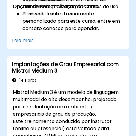
Opções de Personalização do Curso
trabalho de produtos para casos de uso
do mundo real.
Para solicitar um treinamento
personalizado para este curso, entre em
contato conosco para agendar.
Leia mais...
Implantações de Grau Empresarial com
Mistral Medium 3
14 Horas
Mistral Medium 3 é um modelo de linguagem
multimodal de alto desempenho, projetado
para implantação em ambientes
empresariais de grau de produção.
Este treinamento conduzido por instrutor
(online ou presencial) está voltado para
engenheiros AI/ML intermediários a