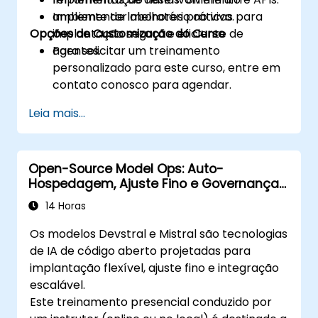
Implementar melhores práticas para
ambiente de laboratório ao vivo.
Opções de Customização do Curso
implantação segura e eficiente de
agentes.
Para solicitar um treinamento
personalizado para este curso, entre em
contato conosco para agendar.
Leia mais...
Open-Source Model Ops: Auto-
Hospedagem, Ajuste Fino e Governança
com Modelos Devstral & Mistral
14 Horas
Os modelos Devstral e Mistral são tecnologias
de IA de código aberto projetadas para
implantação flexível, ajuste fino e integração
escalável.
Este treinamento presencial conduzido por