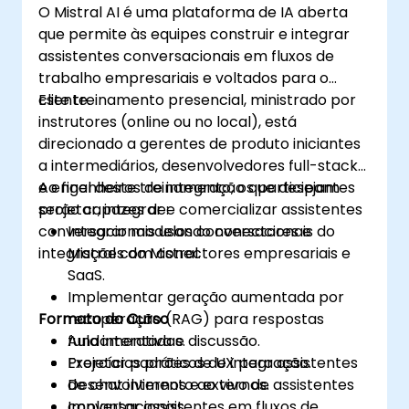
O Mistral AI é uma plataforma de IA aberta
que permite às equipes construir e integrar
assistentes conversacionais em fluxos de
trabalho empresariais e voltados para o
cliente.
Este treinamento presencial, ministrado por
instrutores (online ou no local), está
direcionado a gerentes de produto iniciantes
a intermediários, desenvolvedores full-stack
e engenheiros de integração que desejam
Ao final deste treinamento, os participantes
projetar, integrar e comercializar assistentes
serão capazes de:
conversacionais usando conectores e
Integrar modelos conversacionais do
integrações do Mistral.
Mistral com conectores empresariais e
SaaS.
Implementar geração aumentada por
Formato do Curso
recuperação (RAG) para respostas
fundamentadas.
Aula interativa e discussão.
Projetar padrões de UX para assistentes
Exercícios práticos de integração.
de chat internos e externos.
Desenvolvimento ao vivo de assistentes
Implantar assistentes em fluxos de
conversacionais.