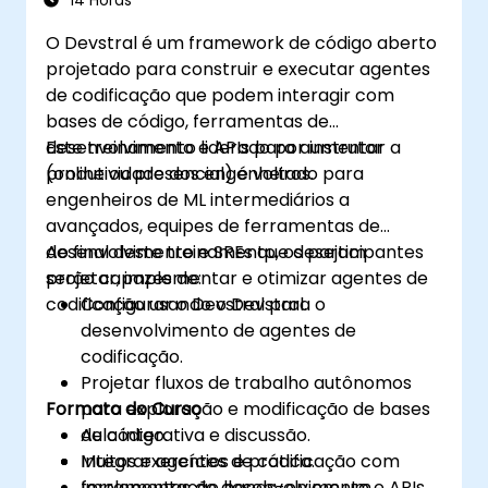
14 Horas
O Devstral é um framework de código aberto
projetado para construir e executar agentes
de codificação que podem interagir com
bases de código, ferramentas de
desenvolvimento e APIs para aumentar a
Este treinamento liderado por instrutor
produtividade dos engenheiros.
(online ou presencial) é voltado para
engenheiros de ML intermediários a
avançados, equipes de ferramentas de
desenvolvimento e SREs que desejam
Ao final deste treinamento, os participantes
projetar, implementar e otimizar agentes de
serão capazes de:
codificação usando o Devstral.
Configurar o Devstral para o
desenvolvimento de agentes de
codificação.
Projetar fluxos de trabalho autônomos
Formato do Curso
para exploração e modificação de bases
de código.
Aula interativa e discussão.
Integrar agentes de codificação com
Muitos exercícios e prática.
ferramentas de desenvolvimento e APIs.
Implementação hands-on em um