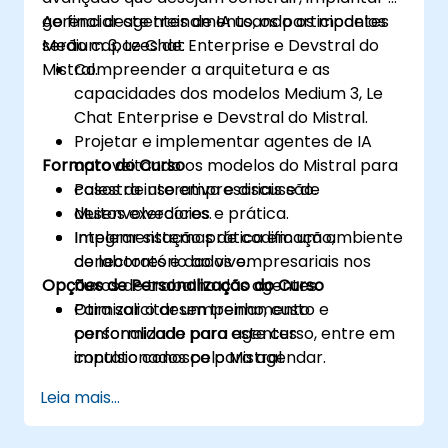
gerenciar agentes de IA usando os modelos
Ao final deste treinamento, os participantes
Medium 3, Le Chat Enterprise e Devstral do
serão capazes de:
Mistral.
Compreender a arquitetura e as
capacidades dos modelos Medium 3, Le
Chat Enterprise e Devstral do Mistral.
Projetar e implementar agentes de IA
Formato do Curso
aproveitando os modelos do Mistral para
casos de uso empresariais e de
Palestra interativa e discussão.
desenvolvedores.
Muitos exercícios e prática.
Integrar sistemas de codificação,
Implementação prática em um ambiente
conectores e dados empresariais nos
de laboratório ao vivo.
Opções de Personalização do Curso
fluxos de trabalho dos agentes.
Otimizar o desempenho, custo e
Para solicitar um treinamento
conformidade para agentes
personalizado para este curso, entre em
impulsionados pelo Mistral.
contato conosco para agendar.
Leia mais...