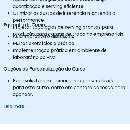
quantização e serving eficiente.
Otimizar os custos de inferência mantendo a
performance.
Formato do Curso
Projetar topologias de serving prontas para
produção para cargas de trabalho empresariais.
Aula interativa e discussão.
Muitos exercícios e prática.
Implementação prática em ambiente de
laboratório ao vivo.
Opções de Personalização do Curso
Para solicitar um treinamento personalizado
para este curso, entre em contato conosco para
agendar.
Leia mais