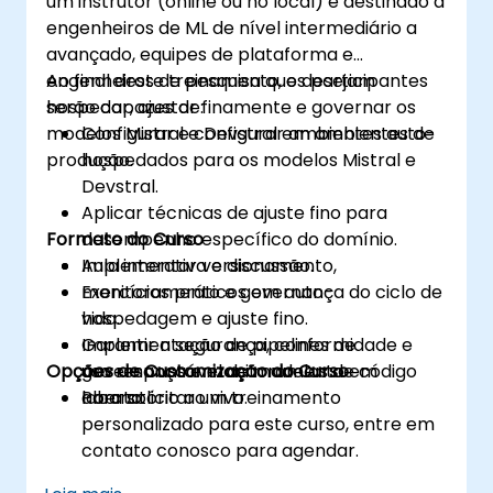
um instrutor (online ou no local) é destinado a
engenheiros de ML de nível intermediário a
avançado, equipes de plataforma e
engenheiros de pesquisa que desejam
Ao final deste treinamento, os participantes
hospedar, ajustar finamente e governar os
serão capazes de:
modelos Mistral e Devstral em ambientes de
Configurar e configurar ambientes auto-
produção.
hospedados para os modelos Mistral e
Devstral.
Aplicar técnicas de ajuste fino para
Formato do Curso
desempenho específico do domínio.
Implementar versionamento,
Aula interativa e discussão.
monitoramento e governança do ciclo de
Exercícios práticos em auto-
vida.
hospedagem e ajuste fino.
Garantir a segurança, conformidade e
Implementação de pipelines de
Opções de Customização do Curso
uso responsável de modelos de código
governança e monitoramento em
aberto.
laboratório ao vivo.
Para solicitar um treinamento
personalizado para este curso, entre em
contato conosco para agendar.