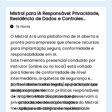
Mistral para IA Responsável: Privacidade,
Residência de Dados e Controles
Empresariais
14 Horas
O Mistral AI é uma plataforma de IA aberta e
pronta para empresas que oferece recursos
para implantação segura, conformidade e
responsabilidade em IA.
Este treinamento presencial conduzido por
instrutor (online ou no local) está voltado
para líderes de conformidade de nível
intermediário, arquitetos de segurança e
partes interessadas legais/operacionais que
No final deste treinamento, os participantes
desejam implementar práticas responsáveis
serão capazes de:
de IA com o Mistral, aproveitando
Implementar técnicas que preservam a
privacidade, residência de dados e
privacidade nas implantações do Mistral.
mecanismos de controle empresarial.
Aplique estratégias de residência de