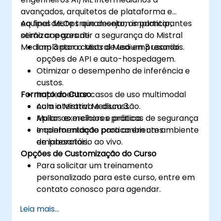
avançados, arquitetos de plataforma e
equipes MLOps que desejam implantar,
Ao final deste treinamento, os participantes
otimizar e garantir a segurança do Mistral
serão capazes de:
Medium 3 para casos de uso empresariais.
Implantar o Mistral Medium 3 usando
opções de API e auto-hospedagem.
Otimizar o desempenho de inferência e
custos.
Formato do Curso
Implementar casos de uso multimodal
com o Mistral Medium 3.
Aula interativa e discussão.
Apliar as melhores práticas de segurança
Muitos exercícios e prática.
e conformidade para ambientes
Implementação pratica em um ambiente
empresariais.
de laboratório ao vivo.
Opções de Customização do Curso
Para solicitar um treinamento
personalizado para este curso, entre em
contato conosco para agendar.
Leia mais...