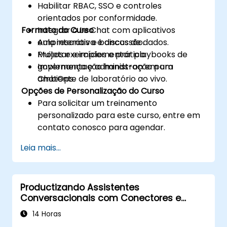
Habilitar RBAC, SSO e controles
orientados por conformidade.
Formato do Curso
Integrar o Le Chat com aplicativos
empresariais e bancos de dados.
Aula interativa e discussão.
Projetar e implementar playbooks de
Muitos exercícios e prática.
governança e administração para
Implementação hands-on em um
ChatOps.
ambiente de laboratório ao vivo.
Opções de Personalização do Curso
Para solicitar um treinamento
personalizado para este curso, entre em
contato conosco para agendar.
Leia mais...
Productizando Assistentes
Conversacionais com Conectores e
Integrações Mistral
14 Horas