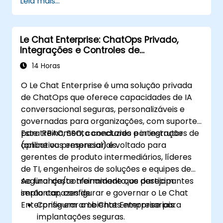
Leia mais...
Le Chat Enterprise: ChatOps Privado,
Integrações e Controles de
Administração
14 Horas
O Le Chat Enterprise é uma solução privada
de ChatOps que oferece capacidades de IA
conversacional seguras, personalizáveis e
governadas para organizações, com suporte
para RBAC, SSO, conectores e integrações de
Este treinamento conduzido por instrutor
aplicativos empresariais.
(online ou presencial) é voltado para
gerentes de produto intermediários, líderes
de TI, engenheiros de soluções e equipes de
segurança/conformidade que desejam
Ao final deste treinamento, os participantes
implantar, configurar e governar o Le Chat
serão capazes de:
Enterprise em ambientes empresariais.
Configurar o Le Chat Enterprise para
implantações seguras.