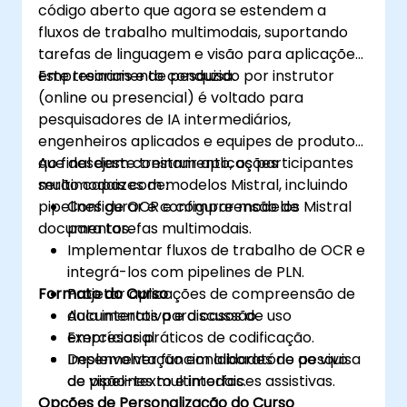
código aberto que agora se estendem a
fluxos de trabalho multimodais, suportando
tarefas de linguagem e visão para aplicações
empresariais e de pesquisa.
Este treinamento conduzido por instrutor
(online ou presencial) é voltado para
pesquisadores de IA intermediários,
engenheiros aplicados e equipes de produtos
que desejam construir aplicações
Ao final deste treinamento, os participantes
multimodais com modelos Mistral, incluindo
serão capazes de:
pipelines de OCR e compreensão de
Configurar e configurar modelos Mistral
documentos.
para tarefas multimodais.
Implementar fluxos de trabalho de OCR e
integrá-los com pipelines de PLN.
Formato do Curso
Projetar aplicações de compreensão de
documentos para casos de uso
Aula interativa e discussão.
empresarial.
Exercícios práticos de codificação.
Desenvolver funcionalidades de pesquisa
Implementação em laboratório ao vivo
de visão-texto e interfaces assistivas.
de pipelines multimodais.
Opções de Personalização do Curso