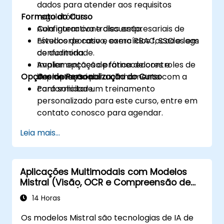
dados para atender aos requisitos
Formato do Curso
regulatórios.
Configurar controles empresariais de
Aula interativa e discussão.
nível corporativo, como RBAC, SSO e logs
Estudos de caso e exercícios focados em
de auditoria.
conformidade.
Avaliar opções de fornecedores e
Implementação prática de controles de
Opções de Personalização do Curso
implantação para alinhamento com a
IA empresarial.
conformidade.
Para solicitar um treinamento
personalizado para este curso, entre em
contato conosco para agendar.
Leia mais...
Aplicações Multimodais com Modelos
Mistral (Visão, OCR e Compreensão de
Documentos)
14 Horas
Os modelos Mistral são tecnologias de IA de