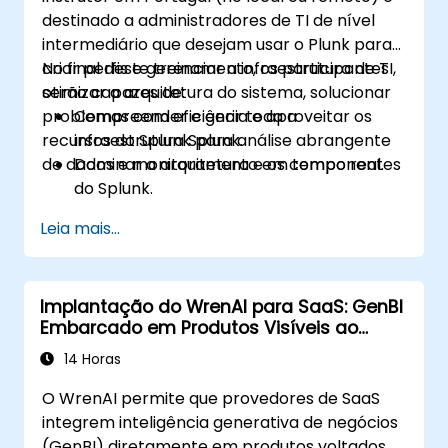
destinado a administradores de TI de nível
intermediário que desejam usar o Plunk para
criar perfis e gerenciar a infraestrutura de TI,
No final deste treinamento, os participantes
otimizar a arquitetura do sistema, solucionar
serão capazes de:
problemas com eficiência e aproveitar os
Compreender e gerir toda a
recursos do Splunk para análise abrangente
infraestrutura Splunk.
de dados e monitoramento em tempo real.
Dominar a arquitetura e os componentes
do Splunk.
Solucionar problemas comuns e
Leia mais...
avançados de forma eficaz.
Utilizar o Splunk em todo o seu potencial
para análise de dados, monitorização e
Implantação do WrenAI para SaaS: GenBI
relatórios.
Embarcado em Produtos Visíveis ao
Administrar entradas de dados, gestão de
Cliente
utilizadores e configurações do sistema.
14 Horas
O WrenAI permite que provedores de SaaS
integrem inteligência generativa de negócios
(GenBI) diretamente em produtos voltados