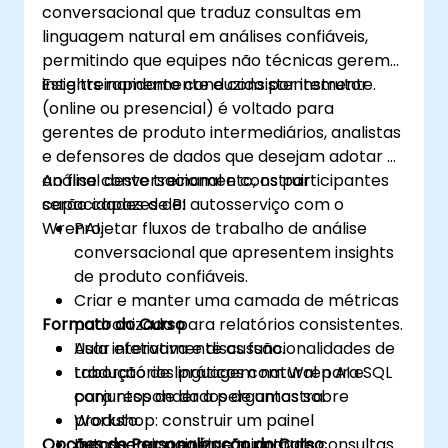
conversacional que traduz consultas em
linguagem natural em análises confiáveis,
permitindo que equipes não técnicas gerem
insights rapidamente e consistentemente.
Este treinamento conduzido por instrutor
(online ou presencial) é voltado para
gerentes de produto intermediários, analistas
e defensores de dados que desejam adotar a
análise conversacional e construir
Ao final deste treinamento, os participantes
capacidades de BI autosserviço com o
serão capazes de:
WrenAI.
Projetar fluxos de trabalho de análise
conversacional que apresentem insights
de produto confiáveis.
Criar e manter uma camada de métricas
Formato do Curso
padronizada para relatórios consistentes.
Usar efetivamente as funcionalidades de
Aula interativa e discussão.
tradução de linguagem natural para SQL
Laboratórios práticos com Wren AI e
para responder a perguntas sobre
conjuntos de dados de amostra.
produto.
Workshop: construir um painel
Opções de Personalização do Curso
Incorporar painéis e guardrails
autosserviço e um conjunto de consultas