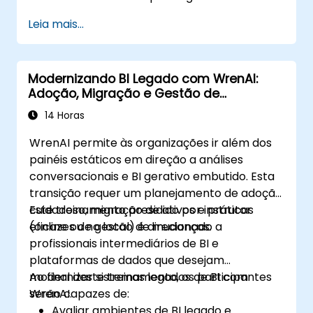
Leia mais...
Modernizando BI Legado com WrenAI:
Adoção, Migração e Gestão de
Mudanças
14 Horas
WrenAI permite às organizações ir além dos
painéis estáticos em direção a análises
conversacionais e BI gerativo embutido. Esta
transição requer um planejamento de adoção
cuidadoso, migração de ativos e práticas
Este treinamento presidido por instrutor
eficazes de gestão de mudanças.
(online ou no local) é direcionado a
profissionais intermediários de BI e
plataformas de dados que desejam
modernizar sistemas legados de BI com
Ao final deste treinamento, os participantes
WrenAI.
serão capazes de:
Avaliar ambientes de BI legado e