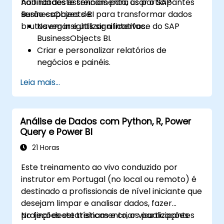
habilidades essenciais para usar o SAP
Ao final deste treinamento, os participantes
BusinessObjects BI para transformar dados
serão capazes de:
brutos em insights significativos.
Navegar e utilizar a interface do SAP
BusinessObjects BI.
Criar e personalizar relatórios de
negócios e painéis.
Realizar análises ad hoc usando várias
Leia mais...
ferramentas de BI.
Utilizar recursos avançados para uma
exploração aprofundada dos dados.
Análise de Dados com Python, R, Power
Query e Power BI
21 Horas
Este treinamento ao vivo conduzido por
instrutor em Portugal (no local ou remoto) é
destinado a profissionais de nível iniciante que
desejam limpar e analisar dados, fazer
projeções estatísticas e criar visualizações
No final deste treinamento, os participantes