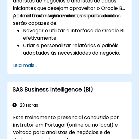
analistas de negócios e analistas de dados
iniciantes que desejam aproveitar o Oracle BI
para extrair insights valiosos de seus dados.
Ao final deste treinamento, os participantes
serão capazes de:
Navegar e utilizar a interface do Oracle BI
efetivamente.
Criar e personalizar relatórios e painéis
adaptados às necessidades do negócio.
Realizar análises ad-hoc usando várias
Leia mais...
ferramentas de BI.
Aproveitar recursos avançados para uma
exploração abrangente dos dados.
SAS Business Intelligence (BI)
28 Horas
Este treinamento presencial conduzido por
instrutor em Portugal (online ou no local) é
voltado para analistas de negócios e de