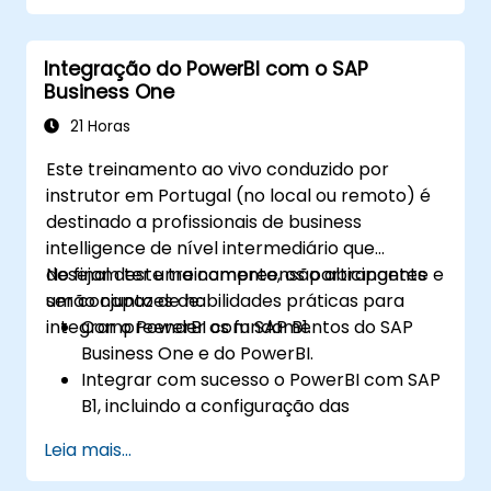
Projetar e publicar painéis interativos
com o Power BI no Fabric.
Integração do PowerBI com o SAP
Business One
21 Horas
Este treinamento ao vivo conduzido por
instrutor em Portugal (no local ou remoto) é
destinado a profissionais de business
intelligence de nível intermediário que
desejam ter uma compreensão abrangente e
No final deste treinamento, os participantes
um conjunto de habilidades práticas para
serão capazes de:
integrar o PowerBI com SAP B1.
Compreender os fundamentos do SAP
Business One e do PowerBI.
Integrar com sucesso o PowerBI com SAP
B1, incluindo a configuração das
ferramentas e conectores necessários.
Leia mais...
Extrair dados de forma eficiente do SAP B1
e transformá-los no PowerBI para uma