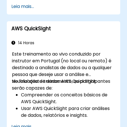
de validação e teste.
Leia mais...
Aprender a usar ferramentas de API para
baixar e analisar dados da web.
Usar ferramentas de script do Alteryx,
AWS QuickSight
incluindo Python e R.
14 Horas
Este treinamento ao vivo conduzido por
instrutor em Portugal (no local ou remoto) é
destinado a analistas de dados ou a qualquer
pessoa que deseje usar a análise e
visualização de dados AWS QuickSight.
No final deste treinamento, os participantes
serão capazes de:
Compreender os conceitos básicos de
AWS QuickSight.
Usar AWS QuickSight para criar análises
de dados, relatórios e insights.
Use a AWS para criar relacionamentos
Leia mais...