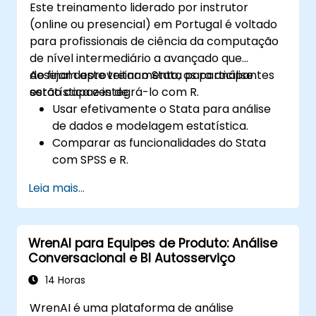
Este treinamento liderado por instrutor
(online ou presencial) em Portugal é voltado
para profissionais de ciência da computação
de nível intermediário a avançado que
desejam aproveitar o Stata para análise
Ao final deste treinamento, os participantes
estatística e integrá-lo com R.
serão capazes de:
Usar efetivamente o Stata para análise
de dados e modelagem estatística.
Comparar as funcionalidades do Stata
com SPSS e R.
Integrar o Stata com R para computação
Leia mais...
estatística sem interrupções.
Desenvolver e automatizar fluxos de
trabalho usando Stata e R.
WrenAI para Equipes de Produto: Análise
Conversacional e BI Autosserviço
14 Horas
WrenAI é uma plataforma de análise