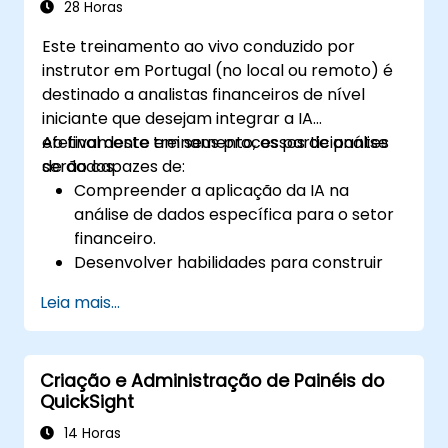
28 Horas
Este treinamento ao vivo conduzido por
instrutor em Portugal (no local ou remoto) é
destinado a analistas financeiros de nível
iniciante que desejam integrar a IA
efetivamente em seus processos de análise
Ao final deste treinamento, os participantes
de dados.
serão capazes de:
Compreender a aplicação da IA na
análise de dados específica para o setor
financeiro.
Desenvolver habilidades para construir
modelos preditivos e prescritivos para
Leia mais...
análise financeira.
Aprenda a implementar algoritmos de
aprendizado de máquina para
Criação e Administração de Painéis do
processamento de dados financeiros.
QuickSight
Aprimore a visualização de dados e
interprete insights complexos orientados
14 Horas