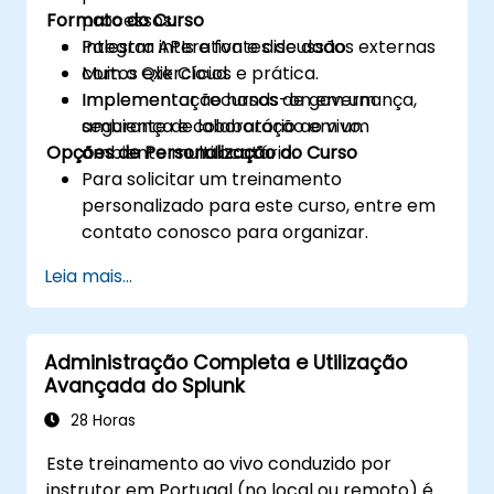
Formato do Curso
processos.
Integrar APIs e fontes de dados externas
Palestra interativa e discussão.
com o Qlik Cloud.
Muitos exercícios e prática.
Implementar recursos de governança,
Implementação hands-on em um
segurança e colaboração em um
ambiente de laboratório ao vivo.
Opções de Personalização do Curso
ambiente multilocatário.
Para solicitar um treinamento
personalizado para este curso, entre em
contato conosco para organizar.
Leia mais...
Administração Completa e Utilização
Avançada do Splunk
28 Horas
Este treinamento ao vivo conduzido por
instrutor em Portugal (no local ou remoto) é