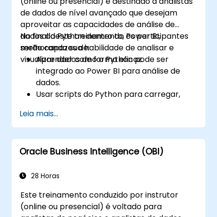
(online ou presencial) é destinado a analistas
de dados de nível avançado que desejam
aproveitar as capacidades de análise de
dados do Python dentro do Power BI,
No final deste treinamento, os participantes
melhorando sua habilidade de analisar e
serão capazes de:
visualizar dados de forma eficaz.
Aprender como o Python pode ser
integrado ao Power BI para análise de
dados.
Usar scripts do Python para carregar,
limpar e pré-processar dados no
Leia mais...
ambiente do Power BI.
Aprimorar as capacidades de visualização
de dados criando visualizações
Oracle Business Intelligence (OBI)
personalizadas e interativas usando o
Python.
Aquirir habilidades avançadas em análise
28 Horas
de dados usando o Python.
Este treinamento conduzido por instrutor
(online ou presencial) é voltado para