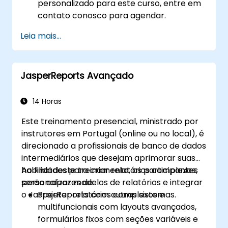
personalizado para este curso, entre em
contato conosco para agendar.
Leia mais...
JasperReports Avançado
14 Horas
Este treinamento presencial, ministrado por
instrutores em Portugal (online ou no local), é
direcionado a profissionais de banco de dados
intermediários que desejam aprimorar suas
habilidades para criar relatórios complexos,
Ao final deste treinamento, os participantes
personalizar modelos de relatórios e integrar
serão capazes de:
o JasperReports com outros sistemas.
Projetar relatórios complexos e
multifuncionais com layouts avançados,
formulários fixos com seções variáveis e