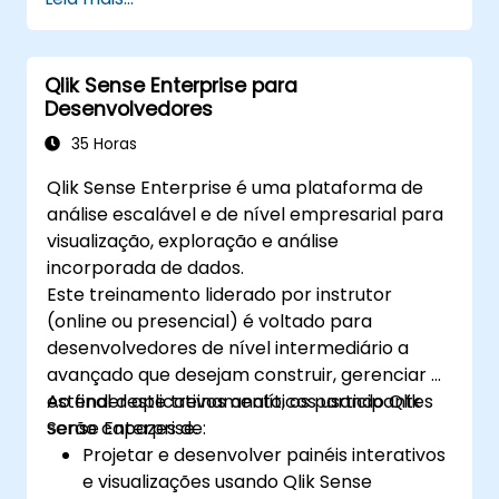
entre dados para análise aprimorada.
Aprenda diferentes tipos de visualizações
na compreensão de dados.
Qlik Sense Enterprise para
Desenvolvedores
35 Horas
Qlik Sense Enterprise é uma plataforma de
análise escalável e de nível empresarial para
visualização, exploração e análise
incorporada de dados.
Este treinamento liderado por instrutor
(online ou presencial) é voltado para
desenvolvedores de nível intermediário a
avançado que desejam construir, gerenciar e
estender aplicativos analíticos usando Qlik
Ao final deste treinamento, os participantes
Sense Enterprise.
serão capazes de:
Projetar e desenvolver painéis interativos
e visualizações usando Qlik Sense