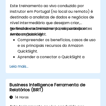
por IA para a tomada de decisões.
Este treinamento ao vivo conduzido por
instrutor em Portugal (no local ou remoto) é
destinado a analistas de dados e negócios de
nível intermediário que desejam criar,
gerenciar e administrar painéis usando o
No final deste treinamento, os participantes
Amazon QuickSight.
serão capazes de:
Compreender os benefícios, casos de uso
e os principais recursos do Amazon
QuickSight.
Aprender a conectar o QuickSight a
várias fontes de dados e criar
Leia mais...
visualizações e painéis de dados
interativos.
Aplicar controlos de segurança e acesso
Business Intelligence Ferramenta de
no QuickSight.
Relatórios (BIRT)
Utilizar capacidades de aprendizagem
automática incorporadas no QuickSight
14 Horas
para obter informações de dados