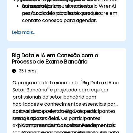
autosserviço impulsionados pelo WrenAI
conversacionais.
Para solicitar um treinamento
nos fluxos de trabalho do produto.
personalizado para este curso, entre em
contato conosco para agendar.
Leia mais...
Big Data e IA em Conexão com o
Processo de Exame Bancário
35 Horas
O programa de treinamento "Big Data e IA no
Setor Bancário" é projetado para equipar
profissionais do setor bancário com
habilidades e conhecimentos essenciais para
aproveitar o poder do Big Data e da
Ao final deste treinamento, os participantes
inteligência artificial. Os participantes
serão capazes de:
explorarão conceitos fundamentais,
Compreender Conceitos Fundamentais
:
tecnologias e aplicações práticas do Big Data
Proporcionar aos participantes uma