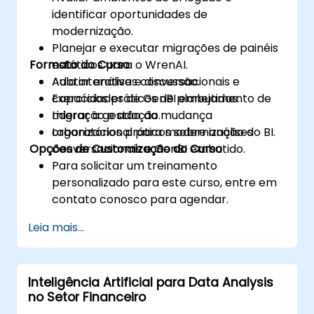
identificar oportunidades de
modernização.
Planejar e executar migrações de painéis
Formato do Curso
estáticos para o WrenAI.
Adotar análises conversacionais e
Aula interativa e discussão.
capacidades de GenBI embutidas.
Exercícios práticos de planejamento de
Liderar a gestão da mudança
migração e adoção.
organizacional para modernização do BI.
Laboratórios práticos sobre análises
Opções de Customização do Curso
conversacionais e GenBI embutido.
Para solicitar um treinamento
personalizado para este curso, entre em
contato conosco para agendar.
Leia mais...
Inteligência Artificial para Data Analysis
no Setor Financeiro