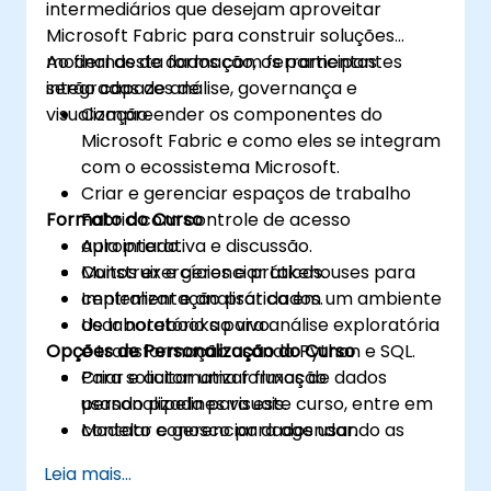
intermediários que desejam aproveitar
Microsoft Fabric para construir soluções
modernas de dados com ferramentas
Ao final desta formação, os participantes
integradas de análise, governança e
serão capazes de:
visualização.
Compreender os componentes do
Microsoft Fabric e como eles se integram
com o ecossistema Microsoft.
Criar e gerenciar espaços de trabalho
Formato do Curso
Fabric com controle de acesso
apropriado.
Aula interativa e discussão.
Construir e gerenciar Lakehouses para
Muitos exercícios e práticas.
centralizar e analisar dados.
Implementação prática em um ambiente
Usar notebooks para análise exploratória
de laboratório ao vivo.
Opções de Personalização do Curso
e transformação usando Python e SQL.
Criar e automatizar fluxos de dados
Para solicitar uma formação
usando pipelines visuais.
personalizada para este curso, entre em
Modelar e gerenciar dados usando as
contato conosco para agendar.
camadas do Data Warehouse e Modelo
Leia mais...
Semântico.