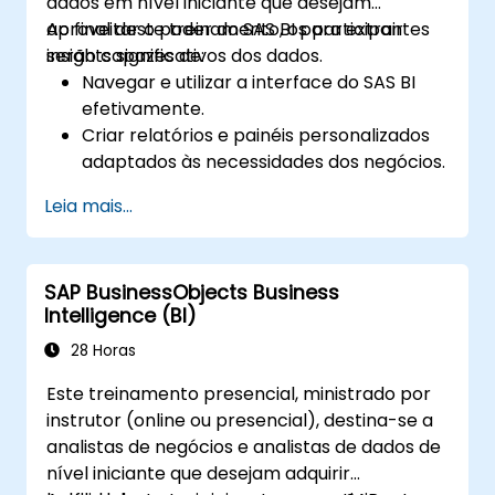
dados em nível iniciante que desejam
aproveitar o poder do SAS BI para extrair
Ao final deste treinamento, os participantes
insights significativos dos dados.
serão capazes de:
Navegar e utilizar a interface do SAS BI
efetivamente.
Criar relatórios e painéis personalizados
adaptados às necessidades dos negócios.
Conduzir análises ad-hoc usando várias
Leia mais...
ferramentas de BI.
Aproveitar recursos avançados para uma
exploração abrangente dos dados.
SAP BusinessObjects Business
Intelligence (BI)
28 Horas
Este treinamento presencial, ministrado por
instrutor (online ou presencial), destina-se a
analistas de negócios e analistas de dados de
nível iniciante que desejam adquirir