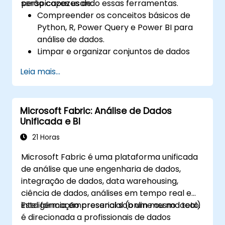
perspicazes usando essas ferramentas.
serão capazes de:
Compreender os conceitos básicos de
Python, R, Power Query e Power BI para
análise de dados.
Limpar e organizar conjuntos de dados
usando Python e Power Query.
Leia mais...
Realizar análises e projecções
estatísticas com o R.
Criar dashboards e relatórios
Microsoft Fabric: Análise de Dados
profissionais com Power BI.
Unificada e BI
Integrar e analisar dados de várias fontes
de forma eficaz.
21 Horas
Microsoft Fabric é uma plataforma unificada
de análise que une engenharia de dados,
integração de dados, data warehousing,
ciência de dados, análises em tempo real e
inteligência empresarial sob um mesmo teto.
Esta formação presencial (online ou no local)
é direcionada a profissionais de dados