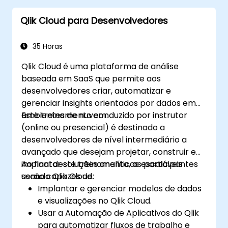
análise eficaz.
Qlik Cloud para Desenvolvedores
Criar relatórios e dashboards dinâmicos e
perspicazes no PowerBI utilizando dados
do SAP B1.
35 Horas
Qlik Cloud é uma plataforma de análise
baseada em SaaS que permite aos
desenvolvedores criar, automatizar e
gerenciar insights orientados por dados em
ambientes de nuvem.
Este treinamento conduzido por instrutor
(online ou presencial) é destinado a
desenvolvedores de nível intermediário a
avançado que desejam projetar, construir e
implantar soluções analíticas escaláveis
Ao final deste treinamento, os participantes
usando Qlik Cloud.
serão capazes de:
Implantar e gerenciar modelos de dados
e visualizações no Qlik Cloud.
Usar a Automação de Aplicativos do Qlik
para automatizar fluxos de trabalho e