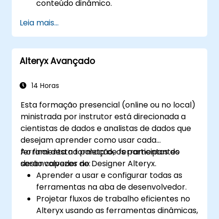
conteúdo dinâmico.
Criar gráficos, gráficos e tabelas
Leia mais...
dinâmicas para visualizar dados, e
integrar subrelatórios e agrupamentos
para representações detalhadas de
Alteryx Avançado
dados.
Implementar medidas de segurança,
gerenciar permissões de usuários e
14 Horas
utilizar o JasperReports Server para
Esta formação presencial (online ou no local)
agendamento e distribuição de relatórios.
ministrada por instrutor está direcionada a
cientistas de dados e analistas de dados que
desejam aprender como usar cada
ferramenta na paleta de ferramentas do
Ao final desta formação, os participantes
desenvolvedor no Designer Alteryx.
serão capazes de:
Aprender a usar e configurar todas as
ferramentas na aba de desenvolvedor.
Projetar fluxos de trabalho eficientes no
Alteryx usando as ferramentas dinâmicas,