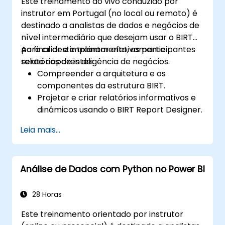
Este treinamento ao vivo conduzido por
melhoradas.
instrutor em Portugal (no local ou remoto) é
Conceber, criar e personalizar
destinado a analistas de dados e negócios de
dashboards do QuickSight para extrair e
nível intermediário que desejam usar o BIRT
visualizar informações comerciais.
para criar e implantar efetivamente
Ao final deste treinamento, os participantes
relatórios de inteligência de negócios.
serão capazes de:
Compreender a arquitetura e os
componentes da estrutura BIRT.
Projetar e criar relatórios informativos e
dinâmicos usando o BIRT Report Designer.
Utilizar as capacidades de scripting do
Leia mais...
BIRT para adicionar lógica empresarial
aos relatórios.
Otimizar e implementar relatórios BIRT
Análise de Dados com Python no Power BI
em aplicações Web e aplicações
autónomas.
28 Horas
Este treinamento orientado por instrutor