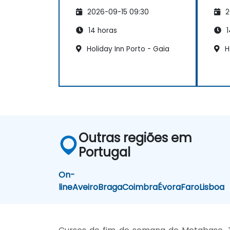
2026-09-15 09:30
2
14 horas
1
Holiday Inn Porto - Gaia
H
Outras regiões em
Portugal
On-
line
Aveiro
Braga
Coimbra
Évora
Faro
Lisboa