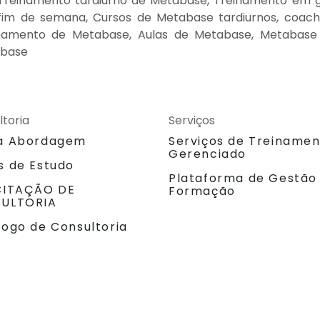
Treinamento tardiurno de Metabase, Treinamento em 
fim de semana, Cursos de Metabase tardiurnos, coach
namento de Metabase, Aulas de Metabase, Metabase n
abase
ltoria
Serviços
a Abordagem
Serviços de Treiname
Gerenciado
s de Estudo
Plataforma de Gestão
CITAÇÃO DE
Formação
ULTORIA
logo de Consultoria