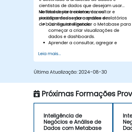
cientistas de dados que desejam usar
Metabase para coletar, consultar e
No final deste treinamento, os
visualizar dados para análise e relatórios
participantes serão capazes de:
de business intelligence.
Configurar e instalar o Metabase para
começar a criar visualizações de
dados e dashboards.
Aprender a consultar, agregar e
visualizar dados em Metabase.
Leia mais...
Utilizar as funcionalidades e
ferramentas em Metabase para
escrever consultas em SQL.
Última Atualização:
2024-08-30
Criar gráficos e dashboards analíticos
para obter informações comerciais.
Conhecer as melhores práticas e dica
Próximas Formações Provi
sobre a utilização do Metabase e a
resolução de problemas comuns.
Inteligência de
Int
Negócios e Análise de
Neg
Dados com Metabase
Da