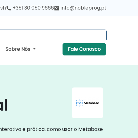
ish
+351 30 050 9666
info@nobleprog.pt
Sobre Nós
Fale Conosco
l
interativa e prática, como usar o Metabase