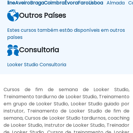
line
Aveiro
Braga
Coimbra
Évora
Faro
Lisboa
Almada
Ca
Outros Países
Estes cursos também estão disponíveis em outros
países
Consultoria
Looker Studio Consultoria
Cursos de fim de semana de Looker Studio,
Treinamento tardiurno de Looker Studio, Treinamento
em grupo de Looker Studio, Looker Studio guiado por
instrutor, Treinamento de Looker Studio de fim de
semana, Cursos de Looker Studio tardiurnos, coaching
de Looker Studio, Instrutor de Looker Studio, Treinador
de Looker Studio, Cursos de treinamento de Looker