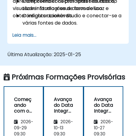
aprender como conectar fontes de dados,
Compreender os principais recursos do
visualizar informações de forma eficaz e
Looker Studio e seus casos de uso.
obter insights acionáveis.
Configurar Looker Studio e conectar-se a
várias fontes de dados.
Criar painéis envolventes com tabelas,
Leia mais...
gráficos e filtros.
Personalizar relatórios para públicos
específicos e necessidades comerciais.
Última Atualização:
2025-01-25
Colaborar e partilhar dashboards de
forma eficaz.
Próximas Formações Provisórias
Começ
Avança
Avança
ando
do Data
do Data
com o
Integra
Integra
Looker
tion e
tion e
2026-
2026-
2026-
Studio
Visualiz
Visualiz
ação
ação
09-29
10-13
10-27
com
com
09:30
09:30
09:30