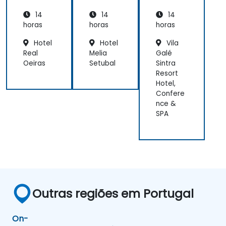
Looker
Looker
14
14
14
Studio
Studio
horas
horas
horas
Hotel
Hotel
Vila
Real
Melia
Galé
Oeiras
Setubal
Sintra
Resort
Hotel,
Confere
nce &
SPA
Outras regiões em Portugal
On-