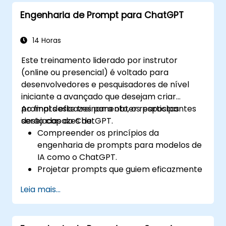
Engenharia de Prompt para ChatGPT
14 Horas
Este treinamento liderado por instrutor
(online ou presencial) é voltado para
desenvolvedores e pesquisadores de nível
iniciante a avançado que desejam criar
prompts eficazes para obter respostas
Ao final deste treinamento, os participantes
desejadas do ChatGPT.
serão capazes de:
Compreender os princípios da
engenharia de prompts para modelos de
IA como o ChatGPT.
Projetar prompts que guiem eficazmente
a IA a produzir resultados desejados.
Leia mais...
Aplicar considerações éticas na criação
de prompts.
Antecipar e adaptar-se à evolução do