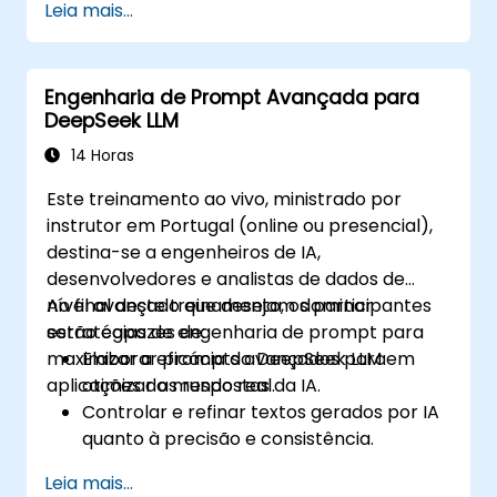
Leia mais...
Engenharia de Prompt Avançada para
DeepSeek LLM
14 Horas
Este treinamento ao vivo, ministrado por
instrutor em Portugal (online ou presencial),
destina-se a engenheiros de IA,
desenvolvedores e analistas de dados de
nível avançado que desejam dominar
Ao final deste treinamento, os participantes
estratégias de engenharia de prompt para
serão capazes de:
maximizar a eficácia do DeepSeek LLM em
Elaborar prompts avançados para
aplicações do mundo real.
otimizar as respostas da IA.
Controlar e refinar textos gerados por IA
quanto à precisão e consistência.
Aproveitar técnicas de encadeamento
Leia mais...
de prompts e gerenciamento de