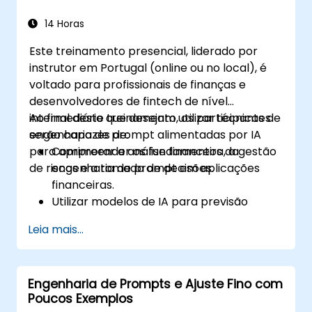
Projetar prompts para fluxos de trabalho
complexos, escalonamentos e resolução
14 Horas
de problemas.
Este treinamento presencial, liderado por
Garantir interações éticas com IA e
instrutor em Portugal (online ou no local), é
reduzir o viés no atendimento ao cliente
voltado para profissionais de finanças e
automatizado.
desenvolvedores de fintech de nível
intermediário que desejam utilizar técnicas de
Ao final deste treinamento, os participantes
engenharia de prompt alimentadas por IA
serão capazes de:
para aprimorar a análise financeira, a gestão
Compreender os fundamentos da
de riscos e a tomada de decisões.
engenharia de prompt em aplicações
financeiras.
Utilizar modelos de IA para previsão
financeira e análise de sentimento do
Leia mais...
mercado.
Automatizar a geração de relatórios
financeiros e a extração de dados usando
Engenharia de Prompts e Ajuste Fino com
prompts de IA.
Poucos Exemplos
Desenvolver modelos de avaliação de