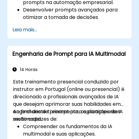
prompts na automação empresarial.
Desenvolver prompts avançados para
otimizar a tomada de decisões
impulsionadas por IA.
Leia mais...
Automatizar fluxos de trabalho
empresariais eficientemente usando
estratégias impulsionadas por IA.
Engenharia de Prompt para IA Multimodal
Melhorar a precisão e confiabilidade das
insights geradas pela IA.
Garantir conformidade, segurança e
14 Horas
governança em operações impulsionadas
Este treinamento presencial conduzido por
por IA.
instrutor em Portugal (online ou presencial) é
direcionado a profissionais avançados de IA
que desejam aprimorar suas habilidades em
engenharia de prompt para aplicações de IA
Ao final deste treinamento, os participantes
multimodal.
serão capazes de:
Compreender os fundamentos da IA
multimodal e suas aplicações.