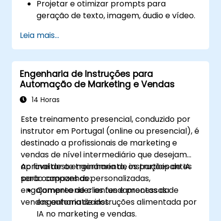
Projetar e otimizar prompts para
geração de texto, imagem, áudio e vídeo.
Utilizar APIs de plataformas de IA
Leia mais...
multimodal, como GPT-4, Gemini e
DeepSeek-Vision.
Desenvolver fluxos de trabalho
Engenharia de Instruções para
impulsionados por IA integrando múltiplos
Automação de Marketing e Vendas
formatos de conteúdo.
14 Horas
Este treinamento presencial, conduzido por
instrutor em Portugal (online ou presencial), é
destinado a profissionais de marketing e
vendas de nível intermediário que desejam
aproveitar a engenharia de instruções de IA
Ao final deste treinamento, os participantes
para campanhas personalizadas,
serão capazes de:
engajamento de clientes e processos de
Compreender os fundamentos da
vendas automatizados.
engenharia de instruções alimentada por
IA no marketing e vendas.