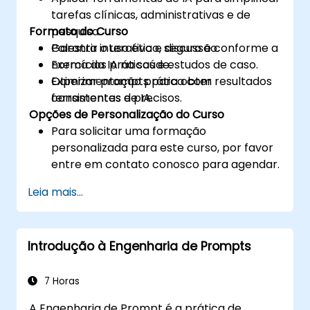
tarefas clínicas, administrativas e de
Formato do Curso
pesquisa.
Garantir o uso ético, seguro e conforme a
Palestra interativa e discussão.
norma da IA na saúde.
Exercícios práticos e estudos de caso.
Otimizar prompts para obter resultados
Experimentação prática com
consistentes e precisos.
ferramentas de IA.
Opções de Personalização do Curso
Para solicitar uma formação
personalizada para este curso, por favor
entre em contato conosco para agendar.
Leia mais...
Introdução à Engenharia de Prompts
7 Horas
A Engenharia de Prompt é a prática de