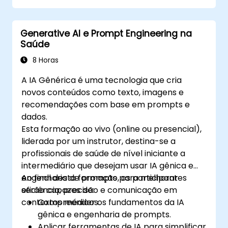
contexto.
Reduzir vieses e aprimorar o uso ético da
Generative AI e Prompt Engineering na
IA na engenharia de prompts.
Saúde
8 Horas
A IA Gênérica é uma tecnologia que cria
novos conteúdos como texto, imagens e
recomendações com base em prompts e
dados.
Esta formação ao vivo (online ou presencial),
liderada por um instrutor, destina-se a
profissionais de saúde de nível iniciante a
intermediário que desejam usar IA gênica e
engenharia de prompts para melhorar
Ao final desta formação, os participantes
eficiência, precisão e comunicação em
serão capazes de:
contextos médicos.
Compreender os fundamentos da IA
gênica e engenharia de prompts.
Aplicar ferramentas de IA para simplificar