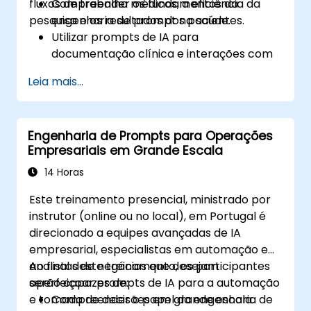
fluxos de trabalho médicos, a eficiência da
Compreender os fundamentos da
incorporar fluxos de trabalho baseados em
pesquisa e os resultados dos pacientes.
engenharia de prompt na saúde.
prompts em suas rotinas diárias.
Utilizar prompts de IA para
documentação clínica e interações com
pacientes.
Leia mais...
Aproveitar a IA para pesquisa médica e
revisão de literatura.
Aumentar a descoberta de
Engenharia de Prompts para Operações
medicamentos e a tomada de decisões
Empresariais em Grande Escala
clínicas com prompts impulsionados por
IA.
14 Horas
Garantir a conformidade com padrões
Este treinamento presencial, ministrado por
regulatórios e éticos na IA de saúde.
instrutor (online ou no local), em Portugal é
direcionado a equipes avançadas de IA
empresarial, especialistas em automação e
analistas de negócios que desejam
Ao final deste treinamento, os participantes
aperfeiçoar prompts de IA para a automação
serão capazes de:
e tomada de decisões em grande escala.
Compreender o papel da engenharia de