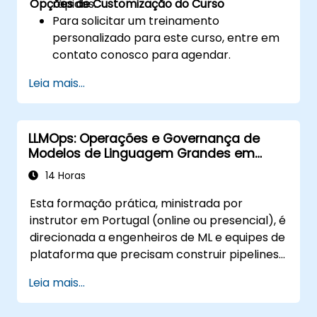
Opções de Customização do Curso
rápidos.
Para solicitar um treinamento
personalizado para este curso, entre em
contato conosco para agendar.
Leia mais...
LLMOps: Operações e Governança de
Modelos de Linguagem Grandes em
Produção
14 Horas
Esta formação prática, ministrada por
instrutor em Portugal (online ou presencial), é
direcionada a engenheiros de ML e equipes de
plataforma que precisam construir pipelines
operacionais robustos para aplicações
Leia mais...
impulsionadas por LLMs em escala.