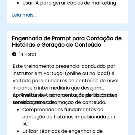
Usar IA para gerar cópias de marketing
de alta conversão e criativos de anúncios.
Leia mais...
Automatizar o engajamento do cliente
com respostas geradas por IA.
Aproveitar a IA para insights de vendas
Engenharia de Prompt para Contação de
baseados em dados e previsão.
Histórias e Geração de Conteúdo
Integrar ferramentas de IA em fluxos de
trabalho de automação de marketing e
14 Horas
vendas.
Este treinamento presencial conduzido por
instrutor em Portugal (online ou no local) é
voltado para criadores de conteúdo de nível
iniciante a intermediário que desejam
aproveitar a IA para contação de histórias,
Ao final deste treinamento, os participantes
roteirização e automação de conteúdo.
serão capazes de:
Compreender os fundamentos da
contação de histórias impulsionada por
IA.
Utilizar técnicas de engenharia de