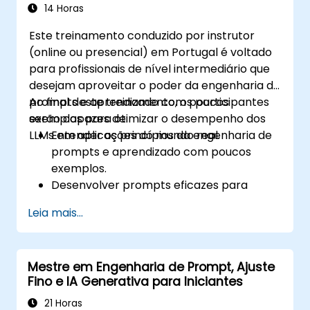
riscos impulsionados por IA através de
14 Horas
prompts otimizados.
Este treinamento conduzido por instrutor
Garantir a conformidade e as
(online ou presencial) em Portugal é voltado
considerações éticas ao utilizar IA nas
para profissionais de nível intermediário que
finanças.
desejam aproveitar o poder da engenharia de
prompts e aprendizado com poucos
Ao final deste treinamento, os participantes
exemplos para otimizar o desempenho dos
serão capazes de:
LLMs em aplicações do mundo real.
Entender os princípios da engenharia de
prompts e aprendizado com poucos
exemplos.
Desenvolver prompts eficazes para
diversas tarefas de NLP.
Leia mais...
Utilizar técnicas de poucos exemplos
para adaptar LLMs com dados mínimos.
Otimizar o desempenho dos LLMs para
Mestre em Engenharia de Prompt, Ajuste
aplicações práticas.
Fino e IA Generativa para Iniciantes
21 Horas