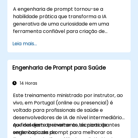
A engenharia de prompt tornou-se a
habilidade prática que transforma a IA
generativa de uma curiosidade em uma
ferramenta confiável para criação de
conteúdo, imagens e vídeos. Este
Leia mais...
treinamento orientado por instrutores
apresenta a disciplina desde o início,
avançando os participantes por técnicas de
Engenharia de Prompt para Saúde
adaptação com poucos exemplos (few-shot)
e pelas principais plataformas de IA criativa.
O curso equilibra conceitos e prática, com
14 Horas
exercícios guiados no ChatGPT, Microsoft
Este treinamento ministrado por instrutor, ao
Copilot, Google Gemini, Claude, DALL-E, Stable
vivo, em Portugal (online ou presencial) é
Diffusion, MidJourney, Leonardo AI e
voltado para profissionais de saúde e
ferramentas multimodais, sem exigir qualquer
desenvolvedores de IA de nível intermediário
conhecimento de programação. Os
que desejam aproveitar as técnicas de
Ao final deste treinamento, os participantes
participantes saem da aula capazes de gerar
engenharia de prompt para melhorar os
serão capazes de:
textos, imagens e vídeos hiper-realistas e