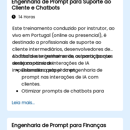
Engenharia de Prompt para Suporte ao
cenário de interações com IA.
Cliente e Chatbots
14 Horas
Este treinamento conduzido por instrutor, ao
vivo em Portugal (online ou presencial), é
destinado a profissionais de suporte ao
cliente intermediários, desenvolvedores de
chatbots e engenheiros de automação que
Ao final deste treinamento, os participantes
desejam otimizar interações de IA
serão capazes de:
impulsionadas pelo prompt.
Entender o papel da engenharia de
prompt nas interações de IA com
clientes.
Otimizar prompts de chatbots para
melhorar a engajamento e satisfação do
Leia mais...
usuário.
Usar modelos de IA eficazmente para
lidar com consultas de clientes e
Engenharia de Prompt para Finanças
automatizar respostas.