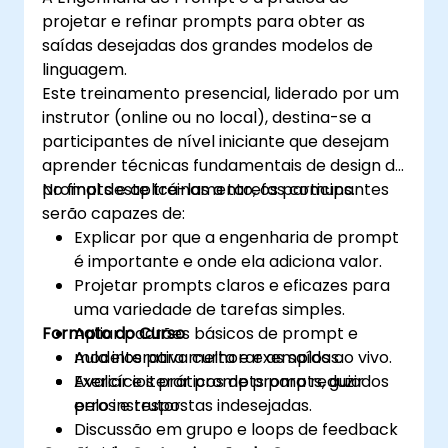
projetar e refinar prompts para obter as
saídas desejadas dos grandes modelos de
linguagem.
Este treinamento presencial, liderado por um
instrutor (online ou no local), destina-se a
participantes de nível iniciante que desejam
aprender técnicas fundamentais de design de
prompts e aplicá-las a tarefas comuns.
No final deste treinamento, os participantes
serão capazes de:
Explicar por que a engenharia de prompt
é importante e onde ela adiciona valor.
Projetar prompts claros e eficazes para
uma variedade de tarefas simples.
Formato do Curso
Apliar padrões básicos de prompt e
modelos para melhorar as saídas.
Aula interativa curta e exemplos ao vivo.
Avaliar e iterar prompts para reduzir
Exercícios práticos de prompts, guiados
erros e respostas indesejadas.
pelo instrutor.
Discussão em grupo e loops de feedback