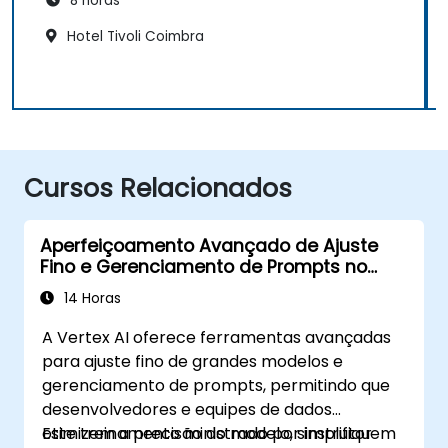
8 horas
Hotel Tivoli Coimbra
Cursos Relacionados
Aperfeiçoamento Avançado de Ajuste
Fino e Gerenciamento de Prompts no
Vertex AI
14 Horas
A Vertex AI oferece ferramentas avançadas
para ajuste fino de grandes modelos e
gerenciamento de prompts, permitindo que
desenvolvedores e equipes de dados
otimizem a precisão do modelo, simplifiquem
Este treinamento ministrado por instrutor