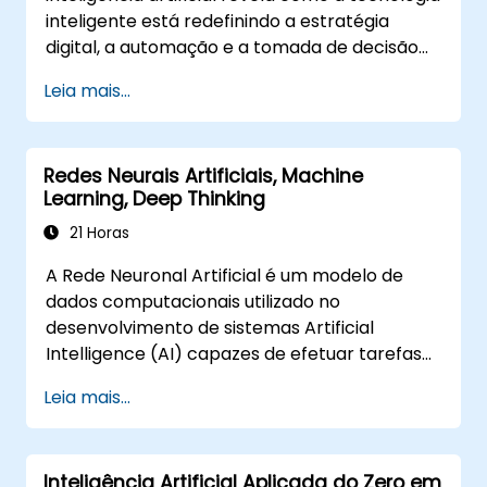
inteligente está redefinindo a estratégia
digital, a automação e a tomada de decisão
nas operações empresariais. Examina
Leia mais...
conceitos essenciais que abrangem a história
da IA, frameworks de resolução de
problemas, representação do conhecimento,
Redes Neurais Artificiais, Machine
raciocínio sob incerteza e paradigmas de
Learning, Deep Thinking
aprendizado de máquina, além de
comunicação, percepção e ação autônoma.
21 Horas
Orienta executivos e arquitetos a avaliar
A Rede Neuronal Artificial é um modelo de
oportunidades de transformação
dados computacionais utilizado no
impulsionadas pela IA, analisar tendências de
desenvolvimento de sistemas Artificial
tecnologias emergentes e integrar soluções
Intelligence (AI) capazes de efetuar tarefas
práticas e inteligentes para acelerar a
"inteligentes". As redes neuronais artificiais
agilidade dos negócios.
Leia mais...
Neural Networks são normalmente utilizadas
em aplicações Machine Learning (ML), que
são elas próprias uma implementação da IA.
Inteligência Artificial Aplicada do Zero em
Deep Learning é um subconjunto do ML.