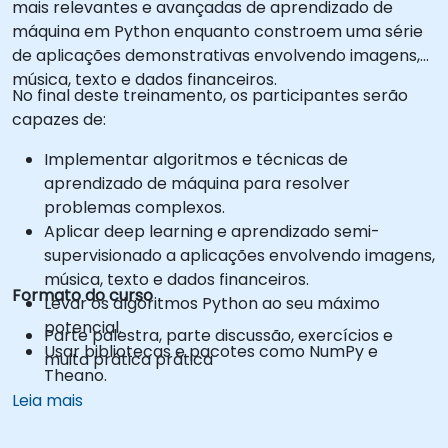
mais relevantes e avançadas de aprendizado de
máquina em Python enquanto constroem uma série
de aplicações demonstrativas envolvendo imagens,
música, texto e dados financeiros.
No final deste treinamento, os participantes serão
capazes de:
Implementar algoritmos e técnicas de
aprendizado de máquina para resolver
problemas complexos.
Aplicar deep learning e aprendizado semi-
supervisionado a aplicações envolvendo imagens,
música, texto e dados financeiros.
Formato do curso
Levar os algoritmos Python ao seu máximo
potencial.
Parte palestra, parte discussão, exercícios e
Usar bibliotecas e pacotes como NumPy e
muita prática prática
Theano.
Leia mais