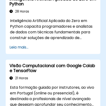
Python
28 Horas
Inteligência Artificial Aplicada do Zero em
Python capacita programadores e analistas
de dados com técnicas fundamentais para
construir soluções de aprendizado de
máquina do zero usando Python. Abrange os
Leia mais...
princípios básicos de classificação e
regressão de aprendizado supervisionado,
agrupamento e detecção de anomalias de
Visão Computacional com Google Colab
aprendizado não supervisionado, além de
e TensorFlow
arquiteturas avançadas de redes neurais.
Examina métodos comprovados para
21 Horas
trabalhar com scikit-learn, Apache Spark
Esta formação guiada por instrutores, ao vivo
MLlib e notebooks Jupyter para o
em Portugal (online ou presencial), é
desenvolvimento prático de IA. Ajuda
destinada a profissionais de nível avançado
profissionais a implementar modelos de
que desejam aprofundar seu conhecimento
aprendizado de máquina práticos, avaliar as