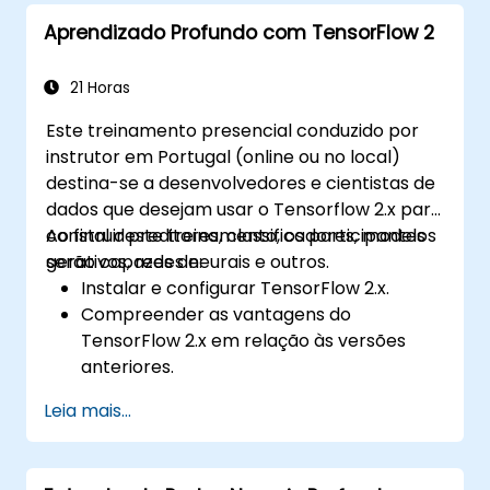
Aprendizado Profundo com TensorFlow 2
21 Horas
Este treinamento presencial conduzido por
instrutor em Portugal (online ou no local)
destina-se a desenvolvedores e cientistas de
dados que desejam usar o Tensorflow 2.x para
construir preditores, classificadores, modelos
Ao final deste treinamento, os participantes
gerativos, redes neurais e outros.
serão capazes de:
Instalar e configurar TensorFlow 2.x.
Compreender as vantagens do
TensorFlow 2.x em relação às versões
anteriores.
Criar modelos de aprendizado profundo.
Leia mais...
Implementar um classificador avançado
de imagens.
Implantar um modelo de aprendizado