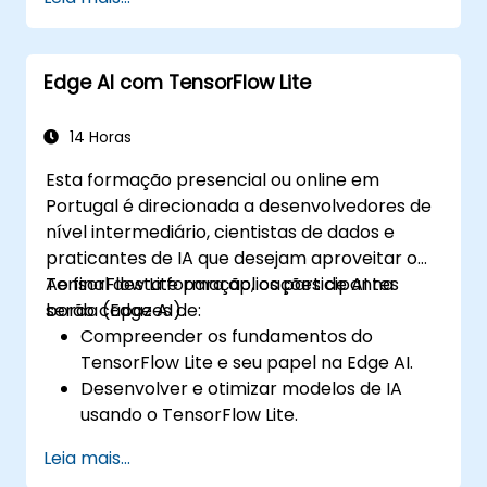
Edge AI com TensorFlow Lite
14 Horas
Esta formação presencial ou online em
Portugal é direcionada a desenvolvedores de
nível intermediário, cientistas de dados e
praticantes de IA que desejam aproveitar o
TensorFlow Lite para aplicações de AI na
Ao final desta formação, os participantes
borda (Edge AI).
serão capazes de:
Compreender os fundamentos do
TensorFlow Lite e seu papel na Edge AI.
Desenvolver e otimizar modelos de IA
usando o TensorFlow Lite.
Deployar modelos TensorFlow Lite em
Leia mais...
diversos dispositivos de borda.