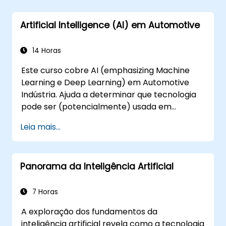
alta qualidade.
Otimizar o desempenho e a
Artificial Intelligence (AI) em Automotive
escalabilidade para grandes conjuntos de
dados e modelos complexos.
Ajustar hiperparâmetros para melhorar o
14 Horas
desempenho do modelo e sua
Este curso cobre AI (emphasizing Machine
generalização.
Learning e Deep Learning) em Automotive
Integrar o Stable Diffusion com outros
Indústria. Ajuda a determinar que tecnologia
frameworks e ferramentas de
pode ser (potencialmente) usada em
aprendizado profundo.
múltiplas situações em um carro: da simples
Leia mais...
automação, reconhecimento de imagem
para tomada de decisão autónoma.
Panorama da Inteligência Artificial
7 Horas
A exploração dos fundamentos da
inteligência artificial revela como a tecnologia