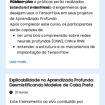
os exemplos e práticas serão realizados
Público-alvo
usando o TensorFlow.
Este curso é destinado a engenheiros que
desejam usar o TensorFlow em seus projetos
de Aprendizado Profundo.
Após completar este curso, os participantes
serão capazes de:
ter uma boa compreensão sobre redes
neurais profundas (DNN), CNN e RNN
entender a estrutura e os mecanismos de
implantação do TensorFlow
ser capaz de realizar tarefas de
Leia mais...
instalação, ambiente de produção,
arquitetura e configuração
ser capaz de avaliar a qualidade do
Explicabilidade no Aprendizado Profundo:
código, realizar depuração e
Desmistificando Modelos de Caixa Preta
monitoramento
ser capaz de implementar produção
21 Horas
avançada como treinamento de modelos,
Este treinamento ao vivo conduzido por
construção de grafos e registro