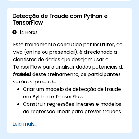
Utilizar ferramentas e técnicas para
conversão e otimização de modelos.
Detecção de Fraude com Python e
Implementar aplicações práticas de Edge
TensorFlow
AI usando o TensorFlow Lite.
14 Horas
Este treinamento conduzido por instrutor, ao
vivo (online ou presencial), é direcionado a
cientistas de dados que desejam usar o
TensorFlow para analisar dados potenciais de
fraude.
Ao final deste treinamento, os participantes
serão capazes de:
Criar um modelo de detecção de fraude
em Python e TensorFlow.
Construir regressões lineares e modelos
de regressão linear para prever fraudes.
Desenvolver uma aplicação AI de ponta a
Leia mais...
ponta para analisar dados de fraude.