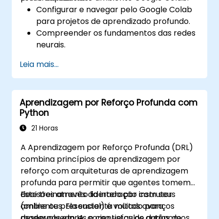
Configurar e navegar pelo Google Colab
para projetos de aprendizado profundo.
Compreender os fundamentos das redes
neurais.
Implementar modelos de aprendizado
Leia mais...
profundo usando TensorFlow.
Treinar e avaliar modelos de aprendizado
profundo.
Aprendizagem por Reforço Profunda com
Utilizar recursos avançados do
Python
TensorFlow para aprendizado profundo.
21 Horas
A Aprendizagem por Reforço Profunda (DRL)
combina princípios de aprendizagem por
reforço com arquiteturas de aprendizagem
profunda para permitir que agentes tomem
decisões através da interação com seus
Este treinamento liderado por instrutor
ambientes. Ela sustenta muitos avanços
(online ou presencial) é voltado para
modernos em IA, como veículos autônomos,
desenvolvedores e cientistas de dados de