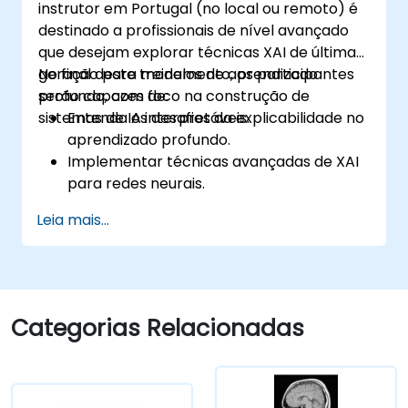
instrutor em Portugal (no local ou remoto) é
destinado a profissionais de nível avançado
que desejam explorar técnicas XAI de última
geração para modelos de aprendizado
No final deste treinamento, os participantes
profundo, com foco na construção de
serão capazes de:
sistemas de IA interpretáveis.
Entenda os desafios da explicabilidade no
aprendizado profundo.
Implementar técnicas avançadas de XAI
para redes neurais.
Interpretar decisões tomadas por
Leia mais...
modelos de aprendizado profundo.
Avalie os trade-offs entre desempenho e
transparência.
Categorias Relacionadas