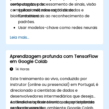
computação, processamento de sinais, visão
serão capazes de:
computacional, mineração de dados e
Aplicar métodos estatísticos
bioinformática.
fundamentais ao reconhecimento de
padrões.
Usar modelos-chave como redes neurais
e métodos de kernel para análise de
Leia mais...
dados.
Implementar técnicas avançadas para
solução de problemas complexos.
Aprendizagem profunda com TensorFlow
Aumentar a precisão das previsões
em Google Colab
combinando diferentes modelos.
14 Horas
Este treinamento ao vivo, conduzido por
instrutor (online ou presencial) em Portugal, é
direcionado a cientistas de dados e
desenvolvedores intermediários que desejam
entender e aplicar técnicas de aprendizado
Ao final deste treinamento, os participantes
profundo usando o ambiente Google Colab.
serão capazes de: