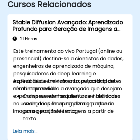
Cursos Relacionados
Stable Diffusion Avançado: Aprendizado
Profundo para Geração de Imagens a
partir de Texto
21 Horas
Este treinamento ao vivo Portugal (online ou
presencial) destina-se a cientistas de dados,
engenheiros de aprendizado de máquina,
pesquisadores de deep learning e
especialistas em visão computacional de
Ao final deste treinamento, os participantes
nível intermediário a avançado que desejam
serão capazes de:
expandir seus conhecimentos e habilidades
Compreender arquiteturas e técnicas
no uso de deep learning para geração de
avançadas de aprendizado profundo
imagens a partir de texto.
para geração de imagens a partir de
texto.
Implementar modelos complexos e
Leia mais...
otimizações para síntese de imagens de