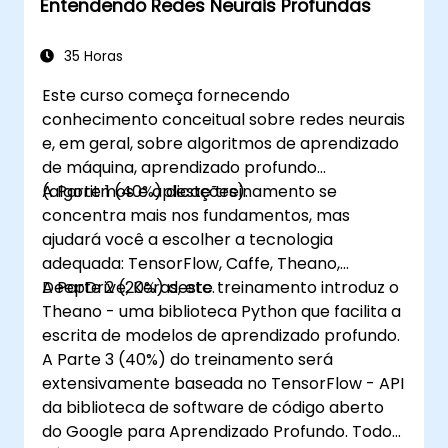
Entendendo Redes Neurais Profundas
profundo na nuvem, dispositivos móveis e
IoT.
35 Horas
Este curso começa fornecendo
conhecimento conceitual sobre redes neurais
e, em geral, sobre algoritmos de aprendizado
de máquina, aprendizado profundo
(algoritmos e aplicações).
A Parte 1 (40%) deste treinamento se
concentra mais nos fundamentos, mas
ajudará você a escolher a tecnologia
adequada: TensorFlow, Caffe, Theano,
DeepDrive, Keras, etc.
A Parte 2 (20%) deste treinamento introduz o
Theano - uma biblioteca Python que facilita a
escrita de modelos de aprendizado profundo.
A Parte 3 (40%) do treinamento será
extensivamente baseada no TensorFlow - API
da biblioteca de software de código aberto
do Google para Aprendizado Profundo. Todos