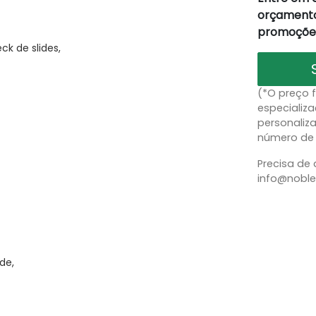
orçamento
promoções
k de slides,
(*O preço 
especializa
personaliz
número de 
Precisa de 
info@noble
de,