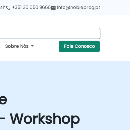
ish
+351 30 050 9666
info@nobleprog.pt
Sobre Nós
Fale Conosco
e
 - Workshop