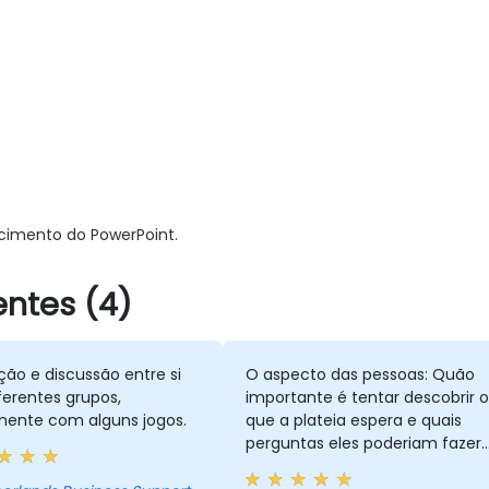
imento do PowerPoint.
ntes (4)
ção e discussão entre si
O aspecto das pessoas: Quão
ferentes grupos,
importante é tentar descobrir o
mente com alguns jogos.
que a plateia espera e quais
perguntas eles poderiam fazer.
E quão importante é minha