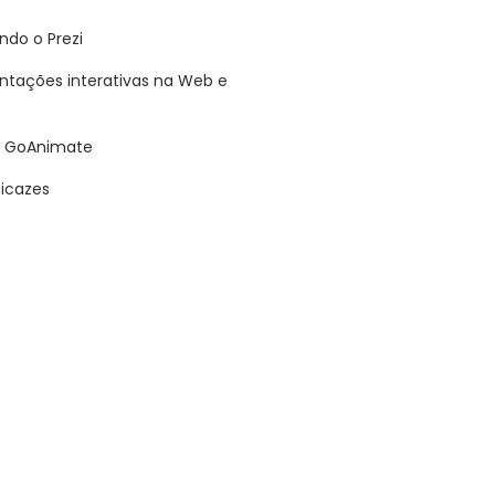
do o Prezi
entações interativas na Web e
o GoAnimate
icazes