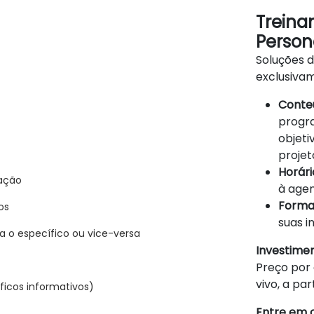
Treina
Person
Soluções 
exclusiva
Conteú
progra
objeti
projet
Horário
ação
à agen
Forma
os
suas i
a o específico ou vice-versa
Investime
Preço por 
vivo, a par
áficos informativos)
Entre em 