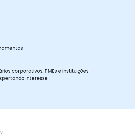
rramentas
ios corporativos, PMEs e instituições
espertando interesse
as