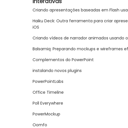
Interativas
Criando apresentações baseadas em Flash usan
Haiku Deck: Outra ferramenta para criar apres
iOS
Criando vídeos de narrador animados usando 
Balsamiq: Preparando mockups e wireframes ef
Complementos do PowerPoint
instalando novos plugins
PowerPointLabs
Office Timeline
Poll Everywhere
PowerMockup
Oomfo