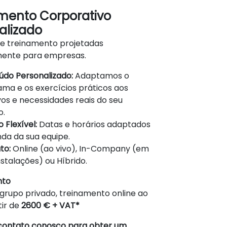
mento Corporativo
alizado
de treinamento projetadas
mente para empresas.
do Personalizado:
Adaptamos o
ma e os exercícios práticos aos
vos e necessidades reais do seu
o.
 Flexível:
Datas e horários adaptados
da da sua equipe.
to:
Online (ao vivo), In-Company (em
nstalações) ou Híbrido.
nto
grupo privado, treinamento online ao
tir de
2600 € + VAT*
contato conosco para obter um