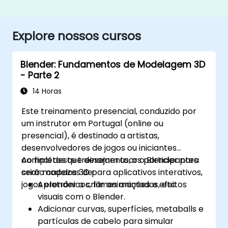
Explore nossos cursos
Blender: Fundamentos de Modelagem 3D
- Parte 2
14 Horas
Este treinamento presencial, conduzido por
um instrutor em Portugal (online ou
presencial), é destinado a artistas,
desenvolvedores de jogos ou iniciantes
completos que desejam usar o Blender para
Ao final deste treinamento, os participantes
criar modelos 3D para aplicativos interativos,
serão capazes de:
jogos eletrônicos, filmes animados, etc.
Aprender a criar animações e efeitos
visuais com o Blender.
Adicionar curvas, superfícies, metaballs e
partículas de cabelo para simular