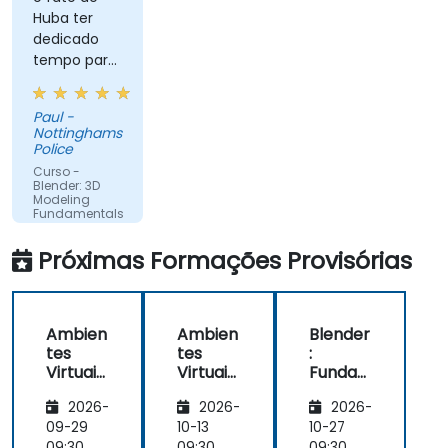
Huba ter
dedicado
tempo para
sentar-se
comigo,
Paul -
sendo eu o
Nottinghamshire
menos
Police
familiarizado
Curso -
com a
Blender: 3D
Modeling
aplicação, e
Fundamentals
explicar
Máquina
cada parte,
Próximas Formações Provisórias
Traduzida
mostrando
onde eu
havia errado
Ambien
Ambien
Blender
e como
tes
tes
:
corrigir o
Virtuais
Virtuais
Funda
problema
Industri
Industri
mentos
2026-
2026-
2026-
ais com
ais com
da
Unity,
Unity,
Modela
09-29
10-13
10-27
09:30
09:30
09:30