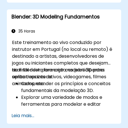
Blender: 3D Modeling Fundamentos
35 Horas
Este treinamento ao vivo conduzido por
instrutor em Portugal (no local ou remoto) é
destinado a artistas, desenvolvedores de
jogos ou iniciantes completos que desejam
usar Blender para criar modelos 3D para
No final desta formação, os participantes
aplicativos interativos, videogames, filmes
serão capazes de
animados, etc.
Compreender os princípios e conceitos
fundamentais da modelação 3D.
Explorar uma variedade de modos e
ferramentas para modelar e editar
malhas 3D.
Leia mais...
Aprender a criar animações e efeitos
visuais com Blender.