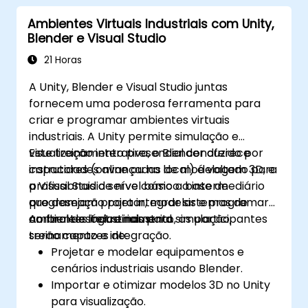
Adicionar curvas, superfícies, metaballs e
Ambientes Virtuais Industriais com Unity,
partículas de cabelo para simular
Blender e Visual Studio
movimentos 3D realistas.
Utilizar as ferramentas para
21 Horas
mapear/desembrulhar UV, esculpir e
A Unity, Blender e Visual Studio juntas
pintar modelos 3D.
fornecem uma poderosa ferramenta para
Exportar modelos 3D e activos para um
criar e programar ambientes virtuais
motor de jogo, impressora 3D ou outro
industriais. A Unity permite simulação e
software.
visualização interativa, o Blender oferece
Este treinamento presencial conduzido por
capacidades avançadas de modelagem 3D, e
instrutores (online ou no local) é voltado para
a Visual Studio serve como a base de
profissionais de nível básico a intermediário
programação para integrar sistemas de
que desejam projetar, modelar e programar
controle e lógica industrial.
ambientes industriais para simulação,
Ao final deste treinamento, os participantes
treinamento e integração.
serão capazes de:
Projetar e modelar equipamentos e
cenários industriais usando Blender.
Importar e otimizar modelos 3D no Unity
para visualização.