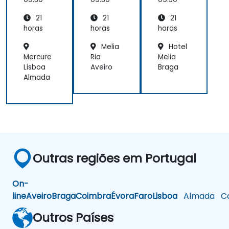
Blender
Blender
gem 3D
e Visual
e Visual
- Parte
21
21
21
Studio
Studio
1
horas
horas
horas
Melia
Hotel
Mercure
Ria
Melia
Lisboa
Aveiro
Braga
Almada
Outras regiões em Portugal
On-
line
Aveiro
Braga
Coimbra
Évora
Faro
Lisboa
Almada
Ca
Outros Países