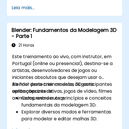
movimentos 3D realistas.
Leia mais...
Introdução à modelagem não destrutiva
e animação.
Exportar modelos 3D e ativos para um
Blender: Fundamentos da Modelagem 3D
motor de jogo, impressora 3D ou outro
- Parte 1
software.
21 Horas
Este treinamento ao vivo, com instrutor, em
Portugal (online ou presencial), destina-se a
artistas, desenvolvedores de jogos ou
iniciantes absolutos que desejam usar o
Blender para criar modelos 3D para
Ao final deste treinamento, os participantes
aplicações interativas, jogos de vídeo, filmes
serão capazes de:
animados, entre outros.
Compreender os princípios e conceitos
fundamentais da modelagem 3D.
Explorar diversos modos e ferramentas
para modelar e editar malhas 3D.
Utilizar ferramentas para mapeamento