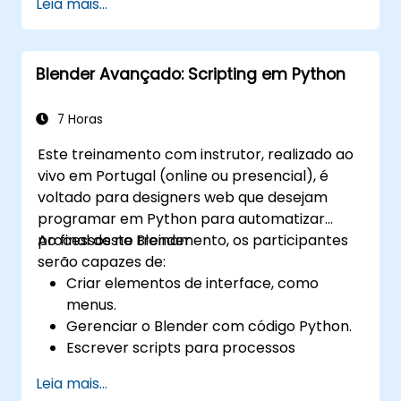
Leia mais...
UV/desdobramento, escultura e pintura,
além de renderização de modelos 3D.
Blender Avançado: Scripting em Python
7 Horas
Este treinamento com instrutor, realizado ao
vivo em Portugal (online ou presencial), é
voltado para designers web que desejam
programar em Python para automatizar
processos no Blender.
Ao final deste treinamento, os participantes
serão capazes de:
Criar elementos de interface, como
menus.
Gerenciar o Blender com código Python.
Escrever scripts para processos
automáticos.
Leia mais...
Explorar e entender a biblioteca bpy.