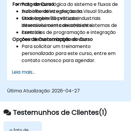
Formato do Curso
Programar a lógica do sistema e fluxos de
trabalho de integração na Visual Studio.
Aula interativa e discussão.
Criar ambientes virtuais industriais
Modelagem 3D prática e
interativos com conexões de sistemas de
desenvolvimento de ambiente.
controle.
Exercícios de programação e integração
Opções de Customização do Curso
com demonstrações ao vivo.
Para solicitar um treinamento
personalizado para este curso, entre em
contato conosco para agendar.
Leia mais...
Última Atualização:
2026-04-27
Testemunhos de Clientes(1)
o fato de