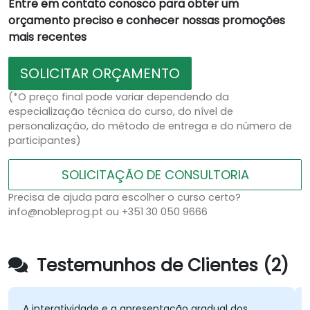
Entre em contato conosco para obter um
orçamento preciso e conhecer nossas promoções
mais recentes
SOLICITAR ORÇAMENTO
(*O preço final pode variar dependendo da
especialização técnica do curso, do nível de
personalização, do método de entrega e do número de
participantes)
SOLICITAÇÃO DE CONSULTORIA
Precisa de ajuda para escolher o curso certo?
info@nobleprog.pt ou +351 30 050 9666
Testemunhos de Clientes (2)
 interatividade e a apresentação gradual dos
escop