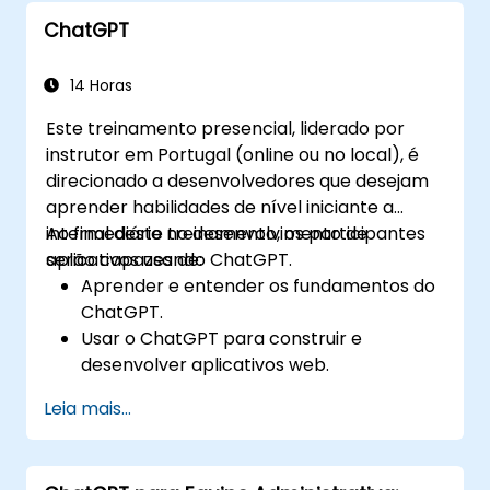
ChatGPT
14 Horas
Este treinamento presencial, liderado por
instrutor em Portugal (online ou no local), é
direcionado a desenvolvedores que desejam
aprender habilidades de nível iniciante a
intermediário no desenvolvimento de
Ao final deste treinamento, os participantes
aplicativos usando ChatGPT.
serão capazes de:
Aprender e entender os fundamentos do
ChatGPT.
Usar o ChatGPT para construir e
desenvolver aplicativos web.
Aprender as melhores práticas e
Leia mais...
aplicações reais do ChatGPT.