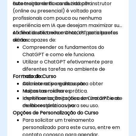
automação de fluxos de trabalho.
Este treinamento conduzido por instrutor
(online ou presencial) é voltado para
profissionais com pouca ou nenhuma
experiência em IA que desejam maximizar sua
eficiência utilizando o ChatGPT para tarefas
Ao final deste treinamento, os participantes
diárias.
serão capazes de:
Compreender os fundamentos do
ChatGPT e como ele funciona.
Utilizar o ChatGPT efetivamente para
diferentes tarefas no ambiente de
Formato do Curso
trabalho.
Otimizar as perguntas para obter
Aula interativa e discussão.
respostas melhores.
Muitos exercícios e prática.
Identificar as limitações do ChatGPT e as
Implementação prática em um ambiente
melhores práticas para seu uso.
de laboratório ao vivo.
Opções de Personalização do Curso
Para solicitar um treinamento
personalizado para este curso, entre em
contato conosco para agendar.