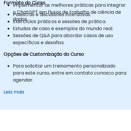
Formato do Curso
Implementar as melhores práticas para integrar
o ChatGPT em fluxos de trabalho de ciência de
Palestras e discussões interativas.
dados.
Exercícios práticos e sessões de prática.
Estudos de caso e exemplos do mundo real.
Sessões de Q&A para abordar casos de uso
específicos e desafios.
Opções de Customização do Curso
Para solicitar um treinamento personalizado
para este curso, entre em contato conosco para
agendar.
Leia mais