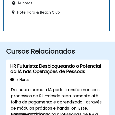
14 horas
Hotel Faro & Beach Club
Cursos Relacionados
HR Futurista: Desbloqueando o Potencial
da IA nas Operações de Pessoas
7 Horas
Descubra como a IA pode transformar seus
processos de RH—desde recrutamento até
folha de pagamento e aprendizado—através
de módulos práticos e hands-on. Este
treinamento capacita profissionais de RH a
Por que Participar?