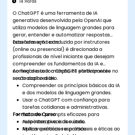
14 Horas
O ChatGPT é uma ferramenta de IA
generativa desenvolvida pela OpenAI que
utiliza modelos de linguagem grandes para
gerar, entender e automatizar respostas
baseadas em texto.
Esta formação conduzida por instrutores
(online ou presencial) é direcionada a
profissionais de nível iniciante que desejam
compreender os fundamentos da IA e
começar a usar o ChatGPT efetivamente no
Ao final desta formação, os participantes
seu trabalho diário.
serão capazes de:
Compreender os princípios básicos da IA
e dos modelos de linguagem grandes.
Usar o ChatGPT com confiança para
tarefas cotidianas e administrativas.
Formato do Curso
Escrever prompts eficazes para
respostas precisas e úteis.
Aula interativa e discussão.
Aplicar práticas responsáveis e éticas ao
Muitos exercícios e prática.