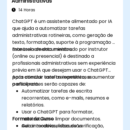
Administrativas
14 Horas
ChatGPT é um assistente alimentado por IA
que ajuda a automatizar tarefas
administrativas rotineiras, como geração de
texto, formatação, suporte à programação e
manuseio de documentos.
Este treinamento ministrado por instrutor
(online ou presencial) é destinado a
profissionais administrativos sem experiência
prévia em IA que desejam usar o ChatGPT
para otimizar tarefas repetitivas e aumentar
Após concluir este treinamento, os
a eficiência.
participantes serão capazes de:
Automatizar tarefas de escrita
recorrentes, como e-mails, resumos e
relatórios.
Usar o ChatGPT para formatar,
Formato do Curso
reestruturar e limpar documentos.
Gerar modelos, listas de verificação,
Aula interativa e discussão.