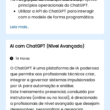
princípios operacionais do ChatGPT.
Utilizar a API do ChatGPT para interagir
com o modelo de forma programática.
Desenvolver agentes conversacionais e
Leia mais...
chatbots usando o ChatGPT.
Explorar novos recursos e funcionalidades
oferecidos pelo GPT-4 para aprimorar
AI com ChatGPT (Nível Avançado)
suas aplicações.
Personalizar e ajustar o ChatGPT para
aplicações específicas.
14 Horas
O ChatGPT é uma plataforma de IA poderosa
que permite aos profissionais técnicos criar,
integrar e governar sistemas impulsionados
por IA para automação e análise.
Este treinamento presencial, conduzido por
instrutores (online ou no local), é direcionado
a profissionais de nível avançado que desejam
desenvolver, personalizar e gerenciar