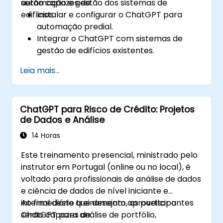
automação e gestão dos sistemas de
serão capazes de:
edifícios.
Instalar e configurar o ChatGPT para
automação predial.
Integrar o ChatGPT com sistemas de
gestão de edifícios existentes.
Automatizar o controle de iluminação,
Leia mais...
HVAC e sistemas de segurança contra
incêndio usando o ChatGPT.
Desenvolver e implementar scripts de
ChatGPT para Risco de Crédito: Projetos
automação personalizados.
de Dados e Análise
Monitorar e gerenciar os sistemas de
edifícios usando insights impulsionados
14 Horas
por IA.
Este treinamento presencial, ministrado pelo
instrutor em Portugal (online ou no local), é
voltado para profissionais de análise de dados
e ciência de dados de nível iniciante e
intermediário que desejam aproveitar o
Ao final deste treinamento, os participantes
ChatGPT para análise de portfólio,
serão capazes de: