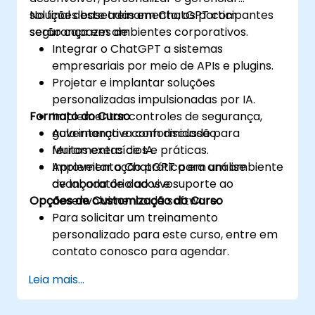
soluções baseadas em ChatGPT com
No final deste treinamento, os participantes
segurança em ambientes corporativos.
serão capazes de:
Integrar o ChatGPT a sistemas
empresariais por meio de APIs e plugins.
Projetar e implantar soluções
personalizadas impulsionadas por IA.
Formato do Curso
Implementar controles de segurança,
governança e conformidade para
Aula interativa com discussão.
ferramentas de IA.
Muitos exercícios e práticas.
Aproveitar o ChatGPT para análise
Implementação prática em um ambiente
avançada de dados e suporte ao
de laboratório ao vivo.
Opções de Customização do Curso
desenvolvimento de software.
Para solicitar um treinamento
personalizado para este curso, entre em
contato conosco para agendar.
Leia mais...