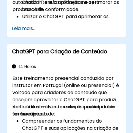
automatizar tarefas rotineiras e aprimorar os
ChatGPT e sua aplicação no setor
processos de conformidade.
bancário.
Utilizar o ChatGPT para aprimorar as
interações com clientes e fornecer
Leia mais...
orientação financeira personalizada.
Automatizar tarefas rotineiras do banco
usando o ChatGPT.
ChatGPT para Criação de Conteúdo
Implementar o ChatGPT para
conformidade e gestão de riscos nas
operações bancárias.
14 Horas
Este treinamento presencial conduzido por
instrutor em Portugal (online ou presencial) é
voltado para criadores de conteúdo que
desejam aproveitar o ChatGPT para produzir
conteúdo envolvente e de alta qualidade de
Ao final deste treinamento, os participantes
forma eficiente.
serão capazes de:
Compreender os fundamentos do
ChatGPT e suas aplicações na criação de