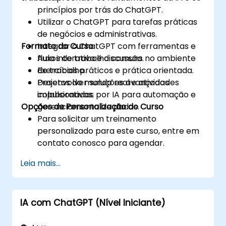
princípios por trás do ChatGPT.
Utilizar o ChatGPT para tarefas práticas
de negócios e administrativas.
Formato do Curso
Integrar o ChatGPT com ferramentas e
fluxos de trabalho comuns no ambiente
Aula interativa e discussão.
de trabalho.
Exercícios práticos e prática orientada.
Desenvolver soluções avançadas
Projetos do mundo real e atividades
impulsionadas por IA para automação e
colaborativas.
Opções de Personalização do Curso
gerenciamento de dados.
Para solicitar um treinamento
personalizado para este curso, entre em
contato conosco para agendar.
Leia mais...
IA com ChatGPT (Nível Iniciante)