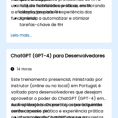
usar a IA de forma ética e eficaz, melhorando
Adquira habilidades práticas em IA
a eficiência, precisão e experiência dos
adaptadas para RH
funcionários.
Aprenda a automatizar e otimizar
tarefas-chave de RH
Entenda o uso ético e gestão de riscos
Leia mais...
Prepare sua função de RH para o futuro
ChatGPT (GPT-4) para Desenvolvedores
14 Horas
Este treinamento presencial, ministrado por
instrutor (online ou no local) em Portugal, é
voltado para desenvolvedores que desejam
aproveitar o poder do ChatGPT (GPT-4) em
suas aplicações. Os participantes adquirirão
Ao final deste treinamento, os participantes
conhecimento prático e experiência prática
serão capazes de:
na integração do ChatGPT aos seus projetos.
Compreender a arquitetura e os