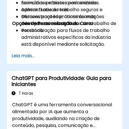
formulários e textos padronizados.
Exercícios práticos com cenários
Aplicar fluxos de trabalho seguros e
administrativos reais.
eficazes para lidar com informações
Demonstrações práticas usando
Opções de Personalização do Curso
administrativas sensíveis.
exemplos ao vivo de fluxos de trabalho de
escritório.
Personalização para fluxos de trabalho
administrativos específicos da indústria
está disponível mediante solicitação.
Leia mais...
ChatGPT para Produtividade: Guia para
Iniciantes
7 Horas
ChatGPT é uma ferramenta conversacional
alimentada por IA que aumenta a
produtividade, auxiliando na criação de
conteúdo, pesquisa, comunicação e