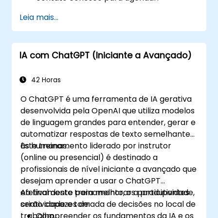
Leia mais...
IA com ChatGPT (Iniciante a Avançado)
42 Horas
O ChatGPT é uma ferramenta de IA gerativa
desenvolvida pela OpenAI que utiliza modelos
de linguagem grandes para entender, gerar e
automatizar respostas de texto semelhantes
às humanas.
Este treinamento liderado por instrutor
(online ou presencial) é destinado a
profissionais de nível iniciante a avançado que
desejam aprender a usar o ChatGPT
efetivamente para melhorar a produtividade,
Ao final deste treinamento, os participantes
criatividade e tomada de decisões no local de
serão capazes de:
trabalho.
Compreender os fundamentos da IA e os