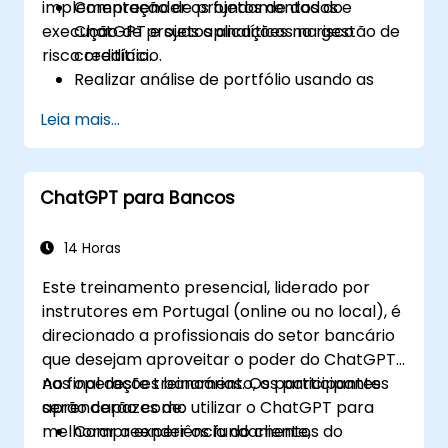
implementação de projetos de dados e
Compreender os fundamentos do
execução de projetos analíticos na gestão de
ChatGPT e suas aplicações no risco
risco creditício.
creditício.
Realizar análise de portfólio usando as
capacidades de linguagem natural do
Leia mais...
ChatGPT.
Implementar projetos de dados e
analytics com a assistência do ChatGPT.
ChatGPT para Bancos
Acelerar processos decisórios utilizando o
ChatGPT no fluxo de trabalho de risco
creditício.
14 Horas
Identificar melhores práticas para
Este treinamento presencial, liderado por
integrar o ChatGPT em estratégias de
instrutores em Portugal (online ou no local), é
gestão de riscos.
direcionado a profissionais do setor bancário
que desejam aproveitar o poder do ChatGPT
nas operações bancárias. Os participantes
Ao final deste treinamento, os participantes
aprenderão como utilizar o ChatGPT para
serão capazes de:
melhorar a experiência do cliente,
Compreender os fundamentos do