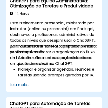
ChatGPT para Equipe Administrativa:
Otimização de Tarefas e Produtividade
14 Horas
Este treinamento presencial, ministrado por
instrutor (online ou presencial) em Portugal,
destina-se a profissionais administrativos de
todos os níveis que desejam usar o ChatGPT
para automatizar tarefas, aprimorar a escrita
Ao final deste treinamento, os participantes
profissional, melhorar a organização do fluxo
serão capazes de:
de trabalho e aumentar a produtividade no
Criar e refinar comunicações escritas
ambiente de trabalho.
profissionais com o ChatGPT.
Planejar e organizar agendas, reuniões e
tarefas usando prompts gerados por IA.
Gerar e analisar conteúdo administrativo
Leia mais...
como relatórios e resumos.
Integrar o ChatGPT com ferramentas de
produtividade e automatizar fluxos de
ChatGPT para Automação de Tarefas
trabalho rotineiros.