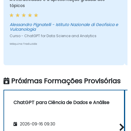
ópicos
Marcin
Instyt
lessandro Pignatelli - Istituto Nazionale di Geofisica e
ulcanologia
Curso 
urso - ChatGPT for Data Science and Analytics
Máquina 
quina Traduzida
Próximas Formações Provisórias
ChatGPT para Ciência de Dados e Análise
2026-09-16 09:30