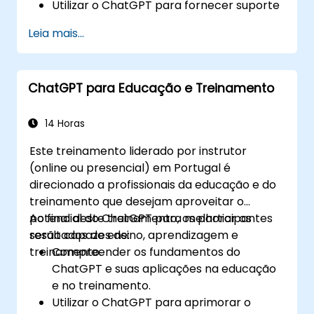
Utilizar o ChatGPT para fornecer suporte
ao cliente personalizado e eficiente.
Leia mais...
Desenvolver chatbots automatizados
impulsionados pelo ChatGPT para lidar
com consultas de clientes.
ChatGPT para Educação e Treinamento
Implementar melhores práticas para
aproveitar o ChatGPT em cenários de
atendimento ao cliente.
14 Horas
Este treinamento liderado por instrutor
(online ou presencial) em Portugal é
direcionado a profissionais da educação e do
treinamento que desejam aproveitar o
potencial do ChatGPT para melhorar os
Ao final deste treinamento, os participantes
resultados de ensino, aprendizagem e
serão capazes de:
treinamento.
Compreender os fundamentos do
ChatGPT e suas aplicações na educação
e no treinamento.
Utilizar o ChatGPT para aprimorar o