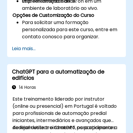
usar ferramentas de IA.
Implementação hands-on em um
ambiente de laboratório ao vivo.
Opções de Customização do Curso
Para solicitar uma formação
personalizada para este curso, entre em
contato conosco para organizar.
Leia mais...
ChatGPT para a automatização de
edifícios
14 Horas
Este treinamento liderado por instrutor
(online ou presencial) em Portugal é voltado
para profissionais de automação predial
iniciantes, intermediários e avançados que
desejam utilizar o ChatGPT para aprimorar a
Ao final deste treinamento, os participantes