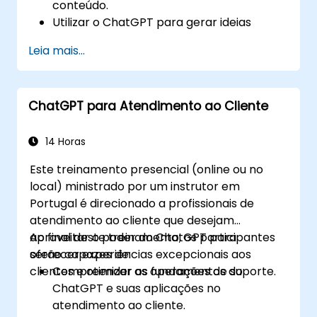
conteúdo.
Utilizar o ChatGPT para gerar ideias
criativas e superar bloqueios de escrita.
Leia mais...
Aumentar a qualidade e a relevância do
conteúdo com a ajuda do ChatGPT.
Implementar melhores práticas para
ChatGPT para Atendimento ao Cliente
usar o ChatGPT em fluxos de trabalho de
criação de conteúdo.
14 Horas
Este treinamento presencial (online ou no
local) ministrado por um instrutor em
Portugal é direcionado a profissionais de
atendimento ao cliente que desejam
aproveitar o poder do ChatGPT para
Ao final deste treinamento, os participantes
oferecer experiências excepcionais aos
serão capazes de:
clientes e otimizar as operações de suporte.
Compreender os fundamentos do
ChatGPT e suas aplicações no
atendimento ao cliente.