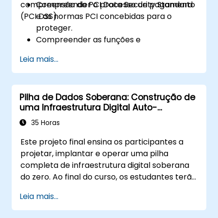
compreensão do PCI Data Security Standard
Compreender o processo de pagamento
(PCI DSS).
e as normas PCI concebidas para o
proteger.
Compreender as funções e
responsabilidades das entidades
Leia mais...
envolvidas no sector dos pagamentos.
Ter uma visão profunda e compreensão
dos 12 requisitos do PCI DSS.
Pilha de Dados Soberana: Construção de
Demonstrar conhecimento do PCI DSS e
uma Infraestrutura Digital Auto-
como ele se aplica às organizações
Hospedada Integrada
envolvidas no processo de transação.
35 Horas
Este projeto final ensina os participantes a
projetar, implantar e operar uma pilha
completa de infraestrutura digital soberana
do zero. Ao final do curso, os estudantes terão
construído uma miniorganização funcional
Leia mais...
utilizando apenas ferramentas auto-
hospedadas e de código aberto: identidade,