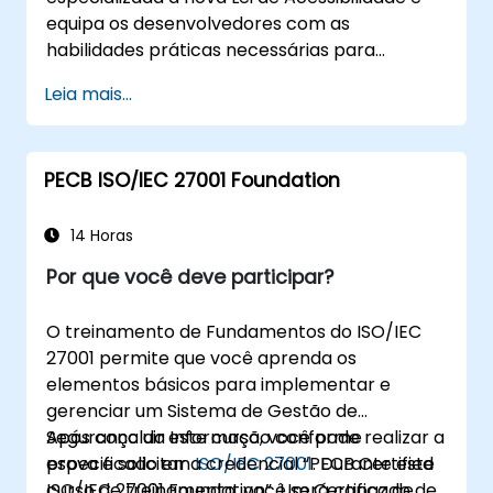
equipa os desenvolvedores com as
habilidades práticas necessárias para
projetar, desenvolver e manter aplicativos
Leia mais...
totalmente acessíveis. O curso começa com
uma discussão contextual sobre a
importância e implicações da lei, antes de
PECB ISO/IEC 27001 Foundation
passar rapidamente para práticas de
codificação práticas, ferramentas e técnicas
de testes para garantir a conformidade e
14 Horas
inclusão de pessoas com deficiências.
Por que você deve participar?
O treinamento de Fundamentos do ISO/IEC
27001 permite que você aprenda os
elementos básicos para implementar e
gerenciar um Sistema de Gestão de
Segurança da Informação conforme
Após concluir este curso, você pode realizar a
especificado em
prova e solicitar a credencial “PECB Certified
ISO/IEC 27001
. Durante este
curso de treinamento, você será capaz de
ISO/IEC 27001 Foundation”. Um Certificado de