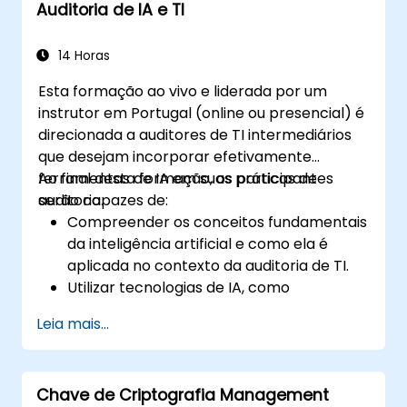
Auditoria de IA e TI
14 Horas
Esta formação ao vivo e liderada por um
instrutor em Portugal (online ou presencial) é
direcionada a auditores de TI intermediários
que desejam incorporar efetivamente
ferramentas de IA em suas práticas de
Ao final desta formação, os participantes
auditoria.
serão capazes de:
Compreender os conceitos fundamentais
da inteligência artificial e como ela é
aplicada no contexto da auditoria de TI.
Utilizar tecnologias de IA, como
aprendizado de máquina, processamento
Leia mais...
de linguagem natural (NLP) e automação
de processo robótico (RPA), para
melhorar a eficiência, precisão e escopo
Chave de Criptografia Management
da auditoria.