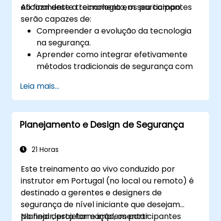
eficazmente a tecnologia em seu campo.
Ao final deste treinamento, os participantes
serão capazes de:
Compreender a evolução da tecnologia
na segurança.
Aprender como integrar efetivamente
métodos tradicionais de segurança com
soluções tecnológicas modernas.
Leia mais...
Compreender os fundamentos da
cibersegurança, os riscos associados aos
sistemas digitais e como proteger contra
Planejamento e Design de Segurança
ameaças cibernéticas na indústria de
segurança.
21 Horas
Este treinamento ao vivo conduzido por
instrutor em Portugal (no local ou remoto) é
destinado a gerentes e designers de
segurança de nível iniciante que desejam
planejar, projetar e implementar
No final desta formação, os participantes