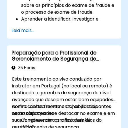
sobre os princípios do exame de fraude e
o processo de exame de fraude.
Aprender a identificar, investigar e
prevenir vários tipos de esquemas de
Leia mais...
fraude financeira.
Compreender o ambiente jurídico
relacionado com a fraude, incluindo os
Preparação para o Profissional de
elementos jurídicos da fraude, leis e
Gerenciamento de Segurança de
regulamentos relevantes.
Sistemas de Informação (ISSMP)
Adquirir competências práticas na
35 Horas
condução de investigações de fraude,
Este treinamento ao vivo conduzido por
incluindo recolha de provas, técnicas de
instrutor em Portugal (no local ou remoto) é
entrevista e análise de dados.
destinado a gerentes de segurança de nível
Aprender a conceber e implementar
avançado que desejam estar bem equipados
programas eficazes de prevenção e
com o conhecimento e as habilidades
No final deste treinamento, os participantes
dissuasão da fraude nas organizações.
necessárias para se destacar no exame e em
serão capazes de:
Ganhar confiança e conhecimento para
suas funções como profissionais de
Compreender os cinco domínios do
passar com sucesso no exame Certified
gerenciamento de segurança.
ISSMP.