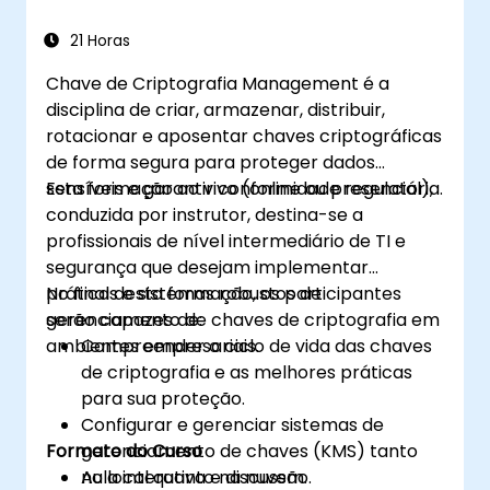
Realizar avaliações de risco usando
ferramentas de IA, permitindo o
21 Horas
monitoramento contínuo e uma gestão
Chave de Criptografia Management é a
proativa de riscos.
disciplina de criar, armazenar, distribuir,
Integrar a IA no planejamento, execução
rotacionar e aposentar chaves criptográficas
e relatórios da auditoria, melhorando a
de forma segura para proteger dados
eficácia geral das auditorias de TI.
sensíveis e garantir conformidade regulatória.
Esta formação ao vivo (online ou presencial),
conduzida por instrutor, destina-se a
profissionais de nível intermediário de TI e
segurança que desejam implementar
práticas e sistemas robustos de
No final desta formação, os participantes
gerenciamento de chaves de criptografia em
serão capazes de:
ambientes empresariais.
Compreender o ciclo de vida das chaves
de criptografia e as melhores práticas
para sua proteção.
Configurar e gerenciar sistemas de
Formato do Curso
gerenciamento de chaves (KMS) tanto
no local quanto na nuvem.
Aula interativa e discussão.