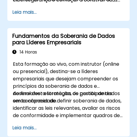
necessários para operar com sucesso no
habilidades e conhecimentos nesta área
Leia mais...
ambiente cibernético.
crucial.
Fundamentos da Soberania de Dados
para Líderes Empresariais
14 Horas
Esta formação ao vivo, com instrutor (online
ou presencial), destina-se a líderes
empresariais que desejam compreender os
princípios da soberania de dados e
desenvolver estratégias de gestão de dados
Ao final desta formação, os participantes
em conformidade.
serão capazes de definir soberania de dados,
identificar as leis relevantes, avaliar os riscos
de conformidade e implementar quadros de
governação para a gestão de dados
Leia mais...
transfronteiriços.