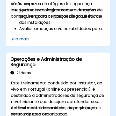
efetivamente estratégias de segurança
serão capazes de:
integradas, tecnologicamente avançadas e
Aprender a integrar as considerações de
compatíveis com os padrões legais e éticos.
segurança na conceção da arquitetura e
das instalações.
Avaliar ameaças e vulnerabilidades para
informar o planeamento da segurança.
Leia mais...
Desenvolver planos de segurança
abrangentes que abordem uma série de
ameaças.
Operações e Administração de
Criar planos eficazes de resposta a
Segurança
emergências e de gestão de crises.
21 Horas
Este treinamento conduzido por instrutor, ao
vivo em Portugal (online ou presencial), é
destinado a administradores de segurança de
nível iniciante que desejam aprofundar seu
entendimento das práticas de segurança
Ao final deste treinamento, os participantes
dentro de uma organização.
serão capazes de: