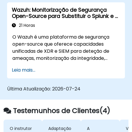
comunicação, produtividade,
Wazuh: Monitorização de Segurança
desenvolvimento, segurança, IA e
Open-Source para Substituir o Splunk e o
monitoramento - tudo isso sem depender do
Sentinel
Google, Microsoft, AWS ou SaaS proprietário.
21 Horas
O Wazuh é uma plataforma de segurança
open-source que oferece capacidades
unificadas de XDR e SIEM para deteção de
ameaças, monitorização da integridade,
resposta a incidentes e conformidade. Ele
Leia mais...
agrega telemetria dos endpoints num motor
de análise auto-gerenciado, oferecendo uma
alternativa credível ao Splunk Enterprise
Última Atualização:
2026-07-24
Security, Microsoft Sentinel e outros SIEMs
nativos na nuvem
Testemunhos de Clientes(4)
O instrutor
Adaptação
A
Veloci