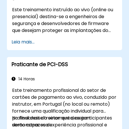
Este treinamento instruído ao vivo (online ou
presencial) destina-se a engenheiros de
segurança e desenvolvedores de firmware
que desejam proteger as implantações do
OpenBMC contra acesso não autorizado e
Leia mais...
alteração maliciosa do firmware.
Praticante de PCI-DSS
14 Horas
Este treinamento profissional do setor de
cartões de pagamento ao vivo, conduzido por
instrutor, em Portugal (no local ou remoto)
fornece uma qualificação individual para
profissionais do setor que desejam
No final deste treinamento, os participantes
demonstrar sua experiência profissional e
serão capazes de: