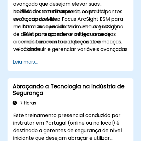
avançado que desejam elevar suas
habilidades na utilização de conteúdo
No final deste treinamento, os participantes
avançado do Micro Focus ArcSight ESM para
serão capazes de:
melhorar a capacidade de uma organização
Otimizar o uso do Micro Focus ArcSight
de detetar, responder e mitigar ameaças
ESM para aprimorar os recursos de
cibernéticas com maior precisão e
monitoramento e deteção de ameaças.
velocidade.
Construir e gerenciar variáveis avançadas
do ArcSight para refinar os fluxos de
Leia mais...
eventos para uma análise mais precisa.
Desenvolver e implementar listas e
regras do ArcSight para correlação e
Abraçando a Tecnologia na Indústria de
alerta eficazes de eventos.
Segurança
Aplicar técnicas avançadas de
correlação para identificar padrões
7 Horas
complexos de ameaças e reduzir falsos
Este treinamento presencial conduzido por
positivos.
instrutor em Portugal (online ou no local) é
destinado a gerentes de segurança de nível
iniciante que desejam abraçar e utilizar