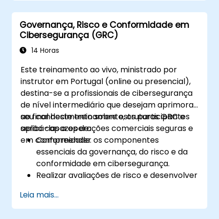
Governança, Risco e Conformidade em
Cibersegurança (GRC)
14 Horas
Este treinamento ao vivo, ministrado por
instrutor em Portugal (online ou presencial),
destina-se a profissionais de cibersegurança
de nível intermediário que desejam aprimorar
seu conhecimento sobre estruturas GRC e
ao final deste treinamento, os participantes
aplicá-las a operações comerciais seguras e
serão capazes de:
em conformidade.
Compreender os componentes
essenciais da governança, do risco e da
conformidade em cibersegurança.
Realizar avaliações de risco e desenvolver
estratégias de mitigação.
Leia mais...
Implementar medidas de conformidade e
gerenciar requisitos regulatórios.