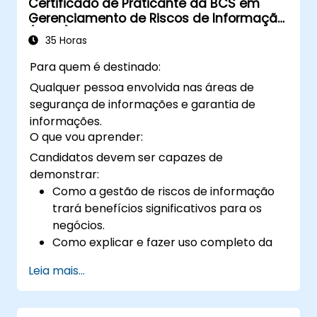
Certificado de Praticante da BCS em
relacionados à autenticação do
Gerenciamento de Riscos de Informação
Siteminder.
(CIRM)
Integrar o Siteminder com outros
35 Horas
provedores de identidade para
Para quem é destinado:
autenticação federada.
Qualquer pessoa envolvida nas áreas de
segurança de informações e garantia de
informações.
O que vou aprender:
Candidatos devem ser capazes de
demonstrar:
Como a gestão de riscos de informação
trará benefícios significativos para os
negócios.
Como explicar e fazer uso completo da
terminologia de gerenciamento de riscos
Leia mais...
de informação.
Como conduzir avaliações de ameaças e
vulnerabilidades, análises de impacto