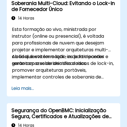
Soberania Multi-Cloud: Evitando o Lock-in
de Fornecedor Único
14 Horas
Esta formação ao vivo, ministrada por
instrutor (online ou presencial), é voltada
para profissionais de nuvem que desejam
projetar e implementar arquiteturas multi-
cloud que evitem o lock-in de fornecedor e
Ao final desta formação, os participantes
garantam a soberania dos dados.
serão capazes de identificar riscos de lock-in,
promover arquiteturas portáveis,
implementar controles de soberania de
dados e aproveitar ferramentas
Leia mais...
independentes de nuvem.
Segurança do OpenBMC: Inicialização
Segura, Certificados e Atualizações de
Firmware
14 Horas