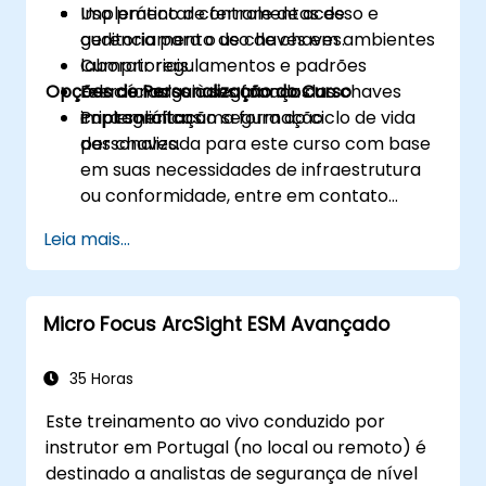
Implementar controle de acesso e
Uso prático de ferramentas de
auditoria para o uso de chaves.
gerenciamento de chaves em ambientes
Cumprir regulamentos e padrões
laboratoriais.
Opções de Personalização do Curso
relacionados à segurança das chaves
Exercícios guiados focados na
criptográficas.
implementação segura do ciclo de vida
Para solicitar uma formação
das chaves.
personalizada para este curso com base
em suas necessidades de infraestrutura
ou conformidade, entre em contato
conosco para agendar.
Leia mais...
Micro Focus ArcSight ESM Avançado
35 Horas
Este treinamento ao vivo conduzido por
instrutor em Portugal (no local ou remoto) é
destinado a analistas de segurança de nível