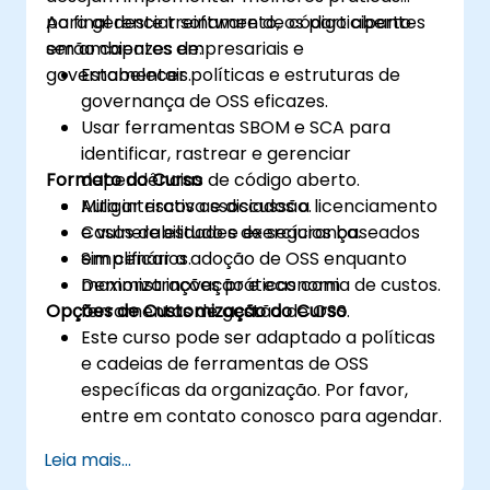
para gerenciar software de código aberto
Ao final deste treinamento, os participantes
em ambientes empresariais e
serão capazes de:
governamentais.
Estabelecer políticas e estruturas de
governança de OSS eficazes.
Usar ferramentas SBOM e SCA para
identificar, rastrear e gerenciar
Formato do Curso
dependências de código aberto.
Mitigar riscos associados a licenciamento
Aula interativa e discussão.
e vulnerabilidades de segurança.
Casos de estudo e exercícios baseados
Simplificar a adoção de OSS enquanto
em cenários.
maximiza inovação e economia de custos.
Demonstrações práticas com
Opções de Customização do Curso
ferramentas de gestão de OSS.
Este curso pode ser adaptado a políticas
e cadeias de ferramentas de OSS
específicas da organização. Por favor,
entre em contato conosco para agendar.
Leia mais...