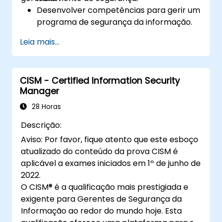
Fraud Examiner (CFE).
Desenvolver competências para gerir um
programa de segurança da informação.
Aprender a estabelecer e manter a
Leia mais...
governação da segurança.
Obter conhecimentos sobre gestão de
riscos, resposta a incidentes e
CISM - Certified Information Security
planeamento de continuidade.
Manager
Preparar-se eficazmente para o exame
de certificação ISSMP.
28 Horas
Descrição:
Aviso: Por favor, fique atento que este esboço
atualizado do conteúdo da prova CISM é
aplicável a exames iniciados em 1º de junho de
2022.
O CISM® é a qualificação mais prestigiada e
exigente para Gerentes de Segurança da
Informação ao redor do mundo hoje. Esta