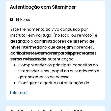
Desenvolver e fazer cumprir políticas e
Autenticação com Siteminder
procedimentos de segurança.
14 Horas
Este treinamento ao vivo conduzido por
instrutor em Portugal (no local ou remoto) é
destinado a administradores de sistema de
nível intermediário que desejam aprender
como usar o Siteminder para implementar
No final deste treinamento, os participantes
vários métodos de autenticação.
serão capazes de:
Compreender os principais conceitos do
Siteminder e seu papel na autenticação e
gerenciamento de acesso.
Configurar e gerir a autenticação de
utilizadores com o Siteminder.
Leia mais...
Implementar vários métodos de
autenticação suportados pelo Siteminder.
Solucionar problemas comuns