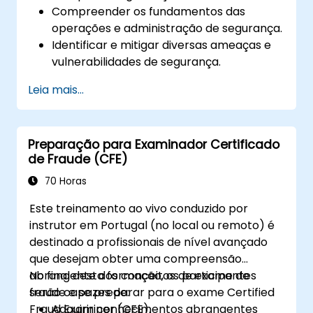
Compreender os fundamentos das
operações e administração de segurança.
Identificar e mitigar diversas ameaças e
vulnerabilidades de segurança.
Implementar e gerenciar soluções de
Leia mais...
segurança.
Compreender considerações legais e
éticas nas operações de segurança.
Preparação para Examinador Certificado
Preparar-se para resposta a incidentes e
de Fraude (CFE)
recuperação de desastres.
70 Horas
Este treinamento ao vivo conduzido por
instrutor em Portugal (no local ou remoto) é
destinado a profissionais de nível avançado
que desejam obter uma compreensão
abrangente dos conceitos de exame de
No final desta formação, os participantes
fraude e se preparar para o exame Certified
serão capazes de:
Fraud Examiner (CFE).
Adquirir conhecimentos abrangentes