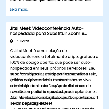
implantações do EXO, controlar o acesso aos
Leia mais...
modelos e governar cargas de trabalho de IA
executadas inteiramente em ambientes on-
premise.
Jitsi Meet: Videoconferência Auto-
hospedada para Substituir Zoom e
Microsoft Teams
14 Horas
O Jitsi Meet é uma solução de
videoconferência totalmente criptografada e
100% de código aberto, que pode ser auto-
hospedada em seus próprios servidores. Ele
suporta vídeo HD, compartilhamento de tela,
Esta formação instruída por especialista
edição colaborativa e transmissão ao vivo
(online ou presencial) destina-se a
sem exigir contas ou expor dados das
administradores de DevOps e sistemas de
reuniões a plataformas de terceiros.
nível intermediário que desejam implantar o
Jitsi Meet como substituto do Zoom, Microsoft
Ao final desta formação, os participantes
Teams e Google Meet.
serão capazes de: