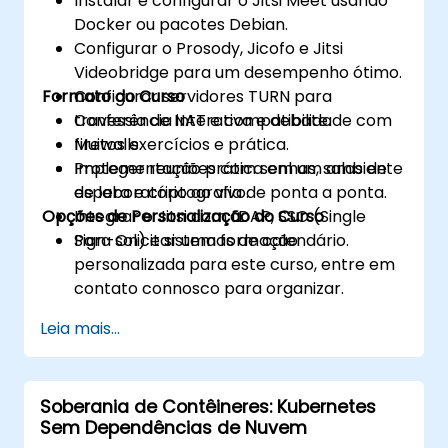
Instalar e configurar o Jitsi Meet usando
Docker ou pacotes Debian.
Configurar o Prosody, Jicofo e Jitsi
Videobridge para um desempenho ótimo.
Formato do Curso
Configurar servidores TURN para
travessia de NAT e compatibilidade com
Conferência interativa e debate.
firewalls.
Muitos exercícios e prática.
Proteger reuniões com senhas, salas de
Implementação prática em um ambiente
espera e criptografia de ponta a ponta.
de laboratório ao vivo.
Opções de Personalização do Curso
Integrar o Jitsi com LDAP, SSO (Single
Sign-On) e sistemas de calendário.
Para solicitar uma formação
personalizada para este curso, entre em
contato connosco para organizar.
Leia mais...
Soberania de Contêineres: Kubernetes
Sem Dependências de Nuvem