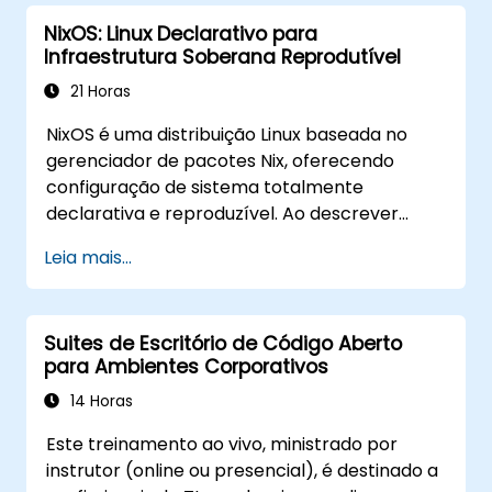
NixOS: Linux Declarativo para
Infraestrutura Soberana Reprodutível
21 Horas
NixOS é uma distribuição Linux baseada no
gerenciador de pacotes Nix, oferecendo
configuração de sistema totalmente
declarativa e reproduzível. Ao descrever
sistemas operacionais inteiros como funções
Leia mais...
puras, o NixOS elimina a deriva de
configuração e permite rollbacks atômicos,
tornando-o ideal para infraestrutura
Suites de Escritório de Código Aberto
soberana que deve ser auditável e
para Ambientes Corporativos
exatamente reproduzível.
14 Horas
Este treinamento ao vivo, ministrado por
instrutor (online ou presencial), é destinado a