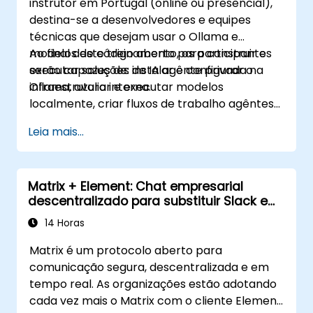
instrutor em Portugal (online ou presencial),
destina-se a desenvolvedores e equipes
técnicas que desejam usar o Ollama e
modelos de código aberto para construir e
Ao final deste treinamento, os participantes
executar soluções de IA agênte privada na
serão capazes de: instalar e configurar o
infraestrutura interna.
Ollama, avaliar e executar modelos
localmente, criar fluxos de trabalho agêntes
simples e baseados em recuperação, e
Leia mais...
aplicar controles de segurança e governança
para ambientes regulamentados.
Matrix + Element: Chat empresarial
descentralizado para substituir Slack e
Teams
14 Horas
Matrix é um protocolo aberto para
comunicação segura, descentralizada e em
tempo real. As organizações estão adotando
cada vez mais o Matrix com o cliente Element