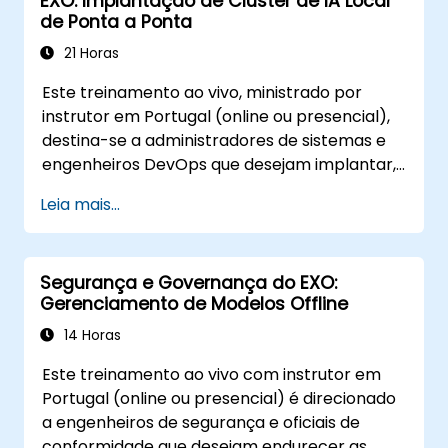
EXO: Implantação de Cluster de IA Local
de Ponta a Ponta
21 Horas
Este treinamento ao vivo, ministrado por
instrutor em Portugal (online ou presencial),
destina-se a administradores de sistemas e
engenheiros DevOps que desejam implantar,
configurar e gerenciar clusters EXO para
Leia mais...
inferência privada de LLMs em múltiplos nós
com Apple Silicon ou Linux.
Segurança e Governança do EXO:
Gerenciamento de Modelos Offline
14 Horas
Este treinamento ao vivo com instrutor em
Portugal (online ou presencial) é direcionado
a engenheiros de segurança e oficiais de
conformidade que desejam endurecer as