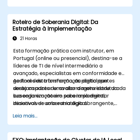
adequadas e gerir a conversão do código do
aplicativo.
Roteiro de Soberania Digital: Da
Estratégia à Implementação
21 Horas
Esta formação prática com instrutor, em
Portugal (online ou presencial), destina-se a
líderes de TI de nível intermediário a
avançado, especialistas em conformidade e
gestores de transformação digital que
Ao final desta formação, os participantes
desejam adotar uma abordagem estruturada
serão capazes de: avaliar a maturidade da
baseada em roteiro para implementar
sua organização em soberania digital,
iniciativas de soberania digital.
desenvolver uma estratégia abrangente,
criar um roteiro de implementação acionável
Leia mais...
e estabelecer frameworks de governança.