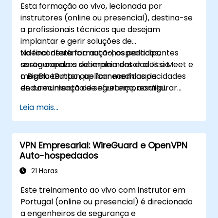
Esta formação ao vivo, lecionada por
Kuma para substituir o monitoramento de
instrutores (online ou presencial), destina-se
disponibilidade na nuvem por uma
a profissionais técnicos que desejam
plataforma auto-hospedada e soberana de
implantar e gerir soluções de
rastreamento de status.
videoconferência auto-hospedadas,
No final desta formação, os participantes
assegurando a soberania dos dados ao
serão capazes de implementar o Jitsi Meet e
mesmo tempo que fornecem capacidades
o BigBlueButton, aplicar medidas de
de comunicação de nível empresarial.
endurecimento de segurança, configurar
funcionalidades empresariais e escalar as
Leia mais...
implantações para cargas de trabalho
organizacionais.
VPN Empresarial: WireGuard e OpenVPN
Auto-hospedados
21 Horas
Este treinamento ao vivo com instrutor em
Portugal (online ou presencial) é direcionado
a engenheiros de segurança e