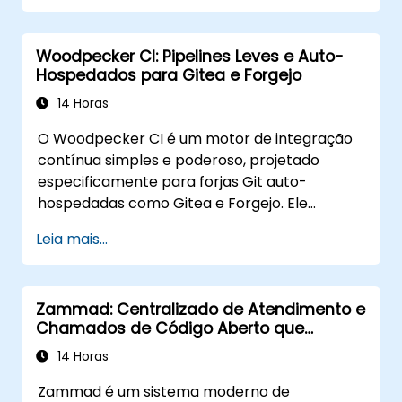
estrangeiros. Este treinamento abrange
ambos os protocolos para diferentes
Woodpecker CI: Pipelines Leves e Auto-
modelos de ameaça e requisitos de
Hospedados para Gitea e Forgejo
desempenho.
14 Horas
O Woodpecker CI é um motor de integração
contínua simples e poderoso, projetado
especificamente para forjas Git auto-
hospedadas como Gitea e Forgejo. Ele
oferece uma experiência de CI/CD leve e
Leia mais...
nativa do Docker, sem a complexidade ou os
encargos de licenciamento das plataformas
de CI empresariais.
Zammad: Centralizado de Atendimento e
Chamados de Código Aberto que
Substitui Zendesk e Freshdesk
14 Horas
Zammad é um sistema moderno de