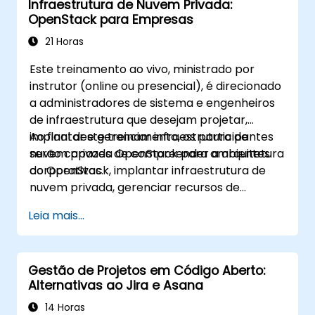
Infraestrutura de Nuvem Privada:
OpenStack para Empresas
21 Horas
Este treinamento ao vivo, ministrado por
instrutor (online ou presencial), é direcionado
a administradores de sistema e engenheiros
de infraestrutura que desejam projetar,
implantar e gerenciar infraestrutura de
Ao final deste treinamento, os participantes
nuvem privada OpenStack para ambientes
serão capazes de compreender a arquitetura
corporativos.
do OpenStack, implantar infraestrutura de
nuvem privada, gerenciar recursos de
computação e armazenamento,
Leia mais...
implementar segurança com o Keystone e
aplicar as melhores práticas corporativas.
Gestão de Projetos em Código Aberto:
Alternativas ao Jira e Asana
14 Horas