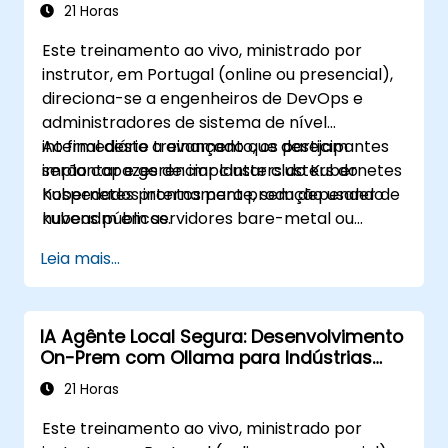
21 Horas
Este treinamento ao vivo, ministrado por
instrutor, em Portugal (online ou presencial),
direciona-se a engenheiros de DevOps e
administradores de sistema de nível
intermediário a avançado que desejam
Ao final deste treinamento, os participantes
implantar e gerenciar clusters do Kubernetes
serão capazes de: implantar clusters do
hospedados internamente, sem depender de
Kubernetes prontos para produção usando
nuvens públicas.
kubeadm em servidores bare-metal ou
máquinas virtuais; configurar planos de
Leia mais...
controle e clusters etcd de alta
disponibilidade; implementar rede de
contêineres e armazenamento para
IA Agênte Local Segura: Desenvolvimento
ambientes autogerenciados; configurar
On-Prem com Ollama para Indústrias
monitoramento e observabilidade usando
Regulamentadas
soluções hospedadas internamente.
21 Horas
Este treinamento ao vivo, ministrado por