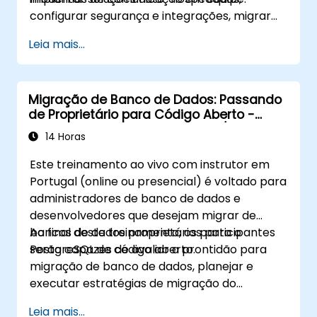
configurar segurança e integrações, migrar
de plataformas existentes e estabelecer
Leia mais...
procedimentos operacionais.
Migração de Banco de Dados: Passando
de Proprietário para Código Aberto -
Estratégias para migrar Oracle/SQL
14 Horas
Server para PostgreSQL
Este treinamento ao vivo com instrutor em
Portugal (online ou presencial) é voltado para
administradores de banco de dados e
desenvolvedores que desejam migrar de
bancos de dados proprietários para o
Ao final deste treinamento, os participantes
PostgreSQL de código aberto.
serão capazes de avaliar a prontidão para
migração de banco de dados, planejar e
executar estratégias de migração do
esquema, migrar dados usando ferramentas
Leia mais...