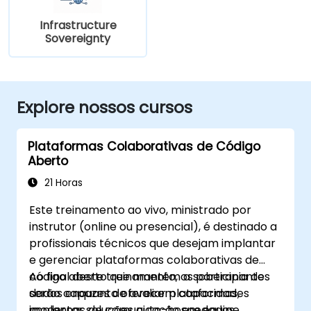
Infrastructure
Sovereignty
Explore nossos cursos
Plataformas Colaborativas de Código
Aberto
21 Horas
Este treinamento ao vivo, ministrado por
instrutor (online ou presencial), é destinado a
profissionais técnicos que desejam implantar
e gerenciar plataformas colaborativas de
código aberto que mantêm a soberania de
Ao final deste treinamento, os participantes
dados enquanto oferecem capacidades
serão capazes de avaliar plataformas,
modernas de comunicação em equipe.
implantar soluções auto-hospedadas,