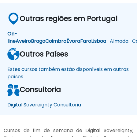
Outras regiões em Portugal
On-
line
Aveiro
Braga
Coimbra
Évora
Faro
Lisboa
Almada
Ca
Outros Países
Estes cursos também estão disponíveis em outros
países
Consultoria
Digital Sovereignty Consultoria
Cursos de fim de semana de Digital Sovereignty,