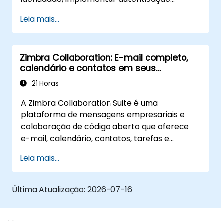
dinâmica, proteger microsserviços com
Leia mais...
service mesh e monitorar políticas Zero Trust.
Zimbra Collaboration: E-mail completo,
calendário e contatos em seus
servidores
21 Horas
A Zimbra Collaboration Suite é uma
plataforma de mensagens empresariais e
colaboração de código aberto que oferece
e-mail, calendário, contatos, tarefas e
compartilhamento de arquivos em uma
Leia mais...
interface web unificada. Ela serve como uma
substituta direta e autogerenciada para o
Microsoft Exchange e Google Workspace.
Última Atualização:
2026-07-16