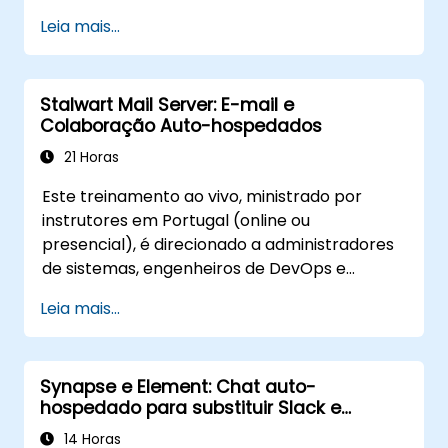
sensíveis, atendam aos requisitos de
logs, e criar um roteiro prático de adoção.
Leia mais...
localização e reduzam o vendor lock-in.
Stalwart Mail Server: E-mail e
Colaboração Auto-hospedados
21 Horas
Este treinamento ao vivo, ministrado por
instrutores em Portugal (online ou
presencial), é direcionado a administradores
de sistemas, engenheiros de DevOps e
profissionais de TI que desejam implantar,
Leia mais...
configurar e gerenciar um servidor de e-mail
Stalwart para e-mail e colaboração auto-
hospedados.
Synapse e Element: Chat auto-
hospedado para substituir Slack e
Microsoft Teams
14 Horas