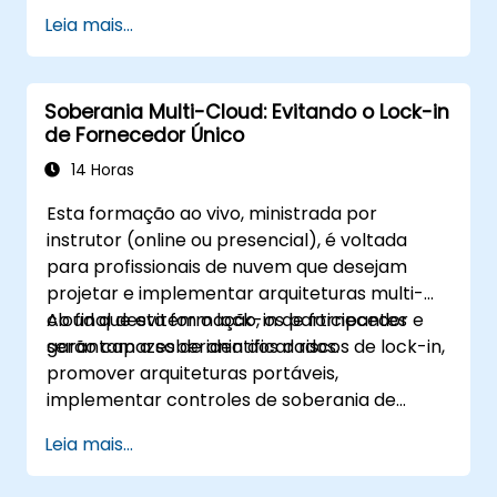
como alternativa ao Slack e Microsoft Teams
Leia mais...
para manter a criptografia de ponta a ponta,
a residência dos dados on-premise e a
federação com parceiros externos de
Soberania Multi-Cloud: Evitando o Lock-in
confiança.
de Fornecedor Único
14 Horas
Esta formação ao vivo, ministrada por
instrutor (online ou presencial), é voltada
para profissionais de nuvem que desejam
projetar e implementar arquiteturas multi-
cloud que evitem o lock-in de fornecedor e
Ao final desta formação, os participantes
garantam a soberania dos dados.
serão capazes de identificar riscos de lock-in,
promover arquiteturas portáveis,
implementar controles de soberania de
dados e aproveitar ferramentas
Leia mais...
independentes de nuvem.