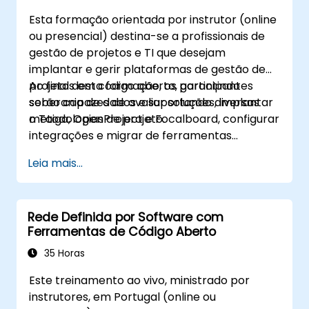
Esta formação orientada por instrutor (online
ou presencial) destina-se a profissionais de
gestão de projetos e TI que desejam
implantar e gerir plataformas de gestão de
projetos em código aberto, garantindo
Ao final desta formação, os participantes
soberania de dados e suportando diversas
serão capazes de avaliar soluções, implantar
metodologias de projeto.
o Taiga, OpenProject e Focalboard, configurar
integrações e migrar de ferramentas
proprietárias.
Leia mais...
Rede Definida por Software com
Ferramentas de Código Aberto
35 Horas
Este treinamento ao vivo, ministrado por
instrutores, em Portugal (online ou