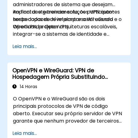
administradores de sistema que desejam
implantar e gerenciar soluções VPN auto-
Ao final deste treinamento, os participantes
hospedadas de nível empresarial usando
serão capazes de implantar o WireGuard e o
WireGuard e OpenVPN.
OpenVPN, projetar arquiteturas escaláveis,
integrar-se a sistemas de identidade e
monitorar/garantir a segurança da
Leia mais...
infraestrutura VPN.
OpenVPN e WireGuard: VPN de
Hospedagem Própria Substituindo
ExpressVPN e NordLayer
14 Horas
O OpenVPN e o WireGuard são os dois
principais protocolos de VPN de código
aberto. Executar seu próprio servidor de VPN
garante que nenhum provedor de terceiros
possa registrar metadados de tráfego, injetar
Leia mais...
anúncios ou atender a solicitações de dados