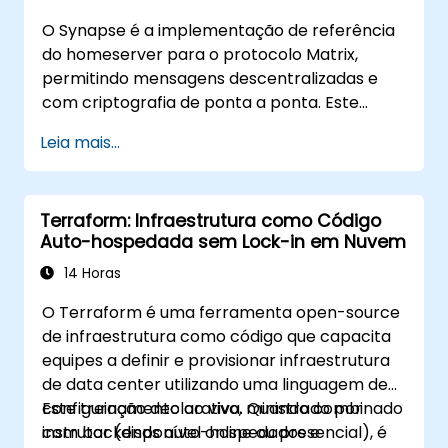
O Synapse é a implementação de referência
do homeserver para o protocolo Matrix,
permitindo mensagens descentralizadas e
com criptografia de ponta a ponta. Este
treinamento ao vivo com instrutor (online ou
Leia mais...
presencial) é voltado para engenheiros de
DevOps e administradores de sistema de
nível intermediário que desejam usar o
Terraform: Infraestrutura como Código
Synapse e o Element para substituir
Auto-hospedada sem Lock-in em Nuvem
plataformas de chat em nuvem por uma
infraestrutura de mensagens federada e
14 Horas
auto-hospedada.
O Terraform é uma ferramenta open-source
de infraestrutura como código que capacita
equipes a definir e provisionar infraestrutura
de data center utilizando uma linguagem de
configuração declarativa. Quando combinado
Este treinamento ao vivo, ministrado por
com backends auto-hospedados e
instrutor (disponível online ou presencial), é