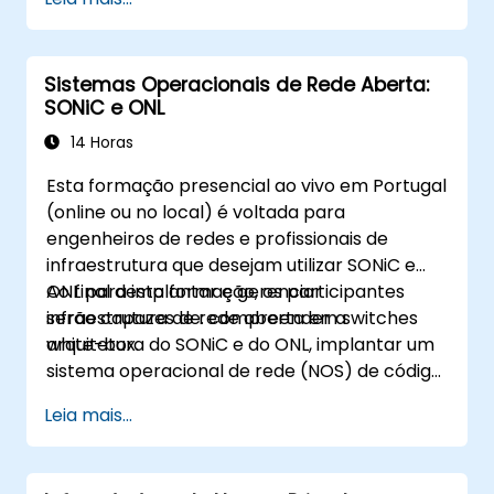
serviço de API em uma única interface de
linha de comando, permitindo que as
organizações auto-hospedem LLMs como
Sistemas Operacionais de Rede Aberta:
Llama, Mistral e Qwen sem enviar prompts ou
SONiC e ONL
dados para OpenAI, Anthropic ou Google.
14 Horas
Esta formação presencial ao vivo em Portugal
(online ou no local) é voltada para
engenheiros de redes e profissionais de
infraestrutura que desejam utilizar SONiC e
ONL para implantar e gerenciar
Ao final desta formação, os participantes
infraestrutura de rede aberta em switches
serão capazes de: compreender a
white-box.
arquitetura do SONiC e do ONL, implantar um
sistema operacional de rede (NOS) de código
aberto em hardware white-box, configurar
Leia mais...
recursos de rede e implementar
monitoramento e automação.