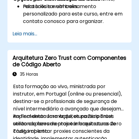
relatórios e webhooks.
Para solicitar um treinamento
personalizado para este curso, entre em
contato conosco para organizar.
Leia mais...
Arquitetura Zero Trust com Componentes
de Código Aberto
35 Horas
Esta formação ao vivo, ministrada por
instrutor, em Portugal (online ou presencial),
destina-se a profissionais de segurança de
nível intermediário a avançado que desejam
implementar uma Arquitetura Zero Trust
Ao final desta formação, os participantes
utilizando ferramentas e infraestrutura de
serão capazes de projetar arquiteturas Zero
código aberto.
Trust, implantar proxies conscientes da
identidade, implementar autenticação