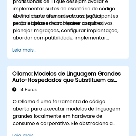
profissionais de TI que desejam avaliar e
implementar suites de escritório de código
aberto como alternativas a soluções
Ao final deste treinamento, os participantes
proprietárias em ambientes corporativos.
serão capazes de comparar as suites,
planejar migrações, configurar implantação,
abordar compatibilidade, implementar
colaboração e gerenciar a adoção pelos
Leia mais...
usuários.
Ollama: Modelos de Linguagem Grandes
Auto-Hospedados que Substituem as
APIs da OpenAI e Claude
14 Horas
O Ollama é uma ferramenta de código
aberto para executar modelos de linguagem
grandes localmente em hardware de
consumo e corporativo. Ele abstraciona a
quantização de modelos, alocação de GPU e
Leia mais...