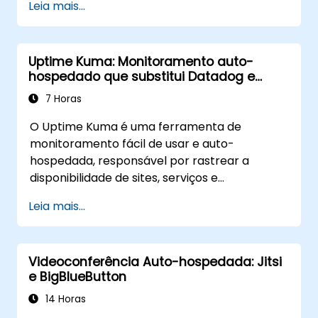
Leia mais...
infraestrutura.
Uptime Kuma: Monitoramento auto-
hospedado que substitui Datadog e
Pingdom
7 Horas
O Uptime Kuma é uma ferramenta de
monitoramento fácil de usar e auto-
hospedada, responsável por rastrear a
disponibilidade de sites, serviços e
infraestrutura. Ele substitui o Pingdom, o
Leia mais...
Datadog Synthetics e o UptimeRobot para
equipes que desejam ter o controle total
sobre os dados de monitoramento. Esta
Videoconferência Auto-hospedada: Jitsi
formação ao vivo, ministrada por instrutor
e BigBlueButton
(online ou presencial), destina-se a
engenheiros SRE e DevOps de nível iniciante a
14 Horas
intermediário que desejam utilizar o Uptime