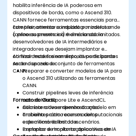
habilita inferência de IA poderosa em
dispositivos de borda, como o Ascend 310.
CANN fornece ferramentas essenciais para
compilar, otimizar e implantar modelos onde
Este treinamento conduzido por instrutor
o processamento e a memória são limitados.
(online ou presencial) é direcionado a
desenvolvedores de IA intermediários e
integradores que desejam implantar e
otimizar modelos em dispositivos de borda
Ao final deste treinamento, os participantes
Ascend usando o conjunto de ferramentas
serão capazes de:
CANN.
Preparar e converter modelos de IA para
o Ascend 310 utilizando as ferramentas
CANN.
Construir pipelines leves de inferência
Formato do Curso
usando MindSpore Lite e AscendCL.
Otimizar o desempenho do modelo em
Aula interativa e demonstração.
ambientes com recursos computacionais
Trabalho prático com modelos
e de memória limitados.
específicos da borda e cenários.
Implantar e monitorar aplicativos de IA
Exemplos de implantação ao vivo em