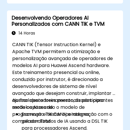
Desenvolvendo Operadores AI
Personalizados com CANN TIK e TVM
14 Horas
CANN TIK (Tensor Instruction Kernel) e
Apache TVM permitem a otimização e
personalização avançada de operadores de
modelos AI para Huawei Ascend hardware.
Este treinamento presencial ou online,
conduzido por instrutor, é direcionado a
desenvolvedores de sistema de nível
avançado que desejam construir, implantar e
ajustar operadores personalizados para
Ao final deste treinamento, os participantes
modelos AI usando o modelo de
serão capazes de:
programação TIK CANN e integração com o
Escrever e testar operadores
compilador TVM.
personalizados de IA usando a DSL TIK
para processadores Ascend.