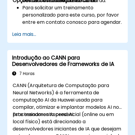
Opções de Customização do Curso
em casos reais de uso na borda.
hardware virtual ou físico da borda.
Para solicitar um treinamento
personalizado para este curso, por favor
entre em contato conosco para agendar.
Leia mais...
Introdução ao CANN para
Desenvolvedores de Frameworks de IA
7 Horas
CANN (Arquitetura de Computação para
Neural Networks) é a ferramenta de
computação AI da Huawei usada para
compilar, otimizar e implantar modelos AI nos
processadores Ascend AI.
Este treinamento presencial (online ou em
local físico) está direcionado a
desenvolvedores iniciantes de IA que desejam