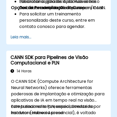
Posicionar a pilha de IA da Huawei nos
Laboratórios guiados opcionais sobre o
Opções de Personalização do Curso
ambientes empresariais ou nuvem/local.
fluxo do modelo de MindSpore para CANN.
Para solicitar um treinamento
personalizado deste curso, entre em
contato conosco para agendar.
Leia mais...
CANN SDK para Pipelines de Visão
Computacional e PLN
14 Horas
O CANN SDK (Compute Architecture for
Neural Networks) oferece ferramentas
poderosas de implantação e otimização para
aplicativos de IA em tempo real na visão
computacional e PLN, especialmente no
Este treinamento presencial, conduzido por
hardware Huawei Ascend.
instrutor (online ou presencial), é voltado