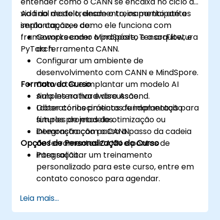
entender como o CANN se encaixa no ciclo de
vida do modelo, desde o treinamento até a
Ao final deste treinamento, os participantes
implantação, e como ele funciona com
serão capazes de:
frameworks como MindSpore, TensorFlow, e
Compreender o propósito e a arquitetura
PyTorch.
da ferramenta CANN.
Configurar um ambiente de
desenvolvimento com CANN e MindSpore.
Formato do Curso
Converter e implantar um modelo AI
simples no hardware Ascend.
Aula interativa e discussão.
Obter conhecimentos fundamentais para
Laboratórios práticos de implantação
futuros projetos de otimização ou
simples de modelos.
integração com o CANN.
Demonstração passo a passo da cadeia
Opções de Personalização do Curso
de ferramentas CANN e pontos de
integração.
Para solicitar um treinamento
personalizado para este curso, entre em
contato conosco para agendar.
Leia mais...