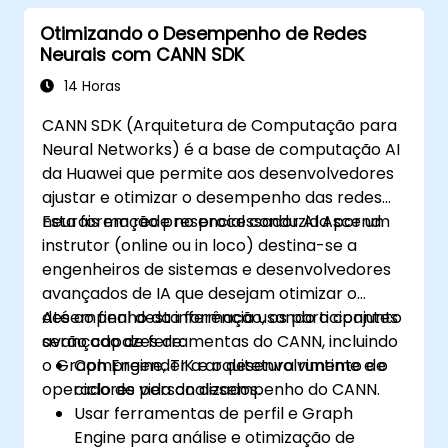
Otimizando o Desempenho de Redes
Neurais com CANN SDK
14 Horas
CANN SDK (Arquitetura de Computação para
Neural Networks) é a base de computação AI
da Huawei que permite aos desenvolvedores
ajustar e otimizar o desempenho das redes
neurais em rede no processador AI Ascend.
Esta formação presencial conduzida por um
instrutor (online ou in loco) destina-se a
engenheiros de sistemas e desenvolvedores
avançados de IA que desejam otimizar o
desempenho da inferência usando o conjunto
Até ao final desta formação, os participantes
avançado de ferramentas do CANN, incluindo
serão capazes de:
o Graph Engine, TIK e o desenvolvimento de
Compreender a arquitetura runtime e o
operadores personalizados.
ciclo de vida do desempenho do CANN.
Usar ferramentas de perfil e Graph
Engine para análise e otimização de