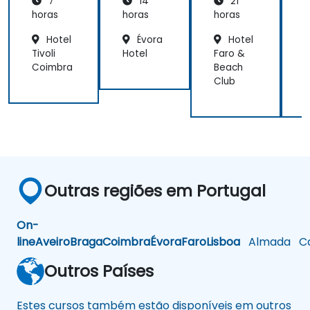
7
14
21
works
AI
de IA
horas
horas
horas
h
Hotel
Évora
Hotel
Tivoli
Hotel
Faro &
H
Coimbra
Beach
I
Club
-
Outras regiões em Portugal
On-
line
Aveiro
Braga
Coimbra
Évora
Faro
Lisboa
Almada
Ca
Outros Países
Estes cursos também estão disponíveis em outros