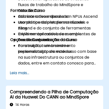
fluxos de trabalho do MindSpore e
Formato do Curso
CloudMatrix.
Otimizar o desempenho em NPUs Ascend
Aula interativa e discussão.
usando operadores personalizados e
Uso prático da plataforma Huawei
tiling.
Ascend e do conjunto de ferramentas
Implementar modelos em ambientes de
CANN em aplicativos de exemplo.
Opções de Customização do Curso
borda ou nuvem.
Exercícios guiados focados na
construção, treinamento e
Para solicitar um treinamento
implementação de modelos.
personalizado para este curso com base
na sua infraestrutura ou conjuntos de
dados, entre em contato conosco para
agendar.
Leia mais...
Compreendendo a Pilha de Computação
AI da Huawei: Do CANN ao MindSpore
14 Horas