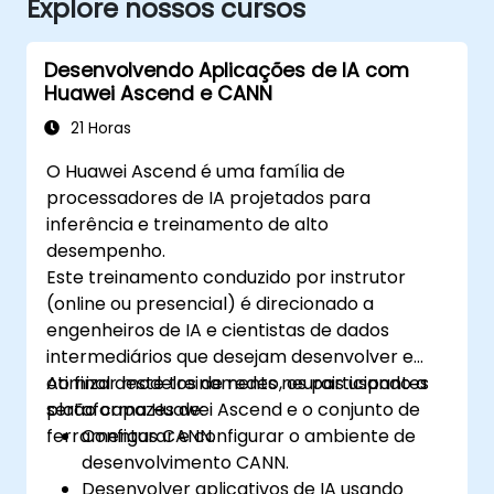
Explore nossos cursos
Desenvolvendo Aplicações de IA com
Huawei Ascend e CANN
21 Horas
O Huawei Ascend é uma família de
processadores de IA projetados para
inferência e treinamento de alto
desempenho.
Este treinamento conduzido por instrutor
(online ou presencial) é direcionado a
engenheiros de IA e cientistas de dados
intermediários que desejam desenvolver e
otimizar modelos de redes neurais usando a
Ao final deste treinamento, os participantes
plataforma Huawei Ascend e o conjunto de
serão capazes de:
ferramentas CANN.
Configurar e configurar o ambiente de
desenvolvimento CANN.
Desenvolver aplicativos de IA usando