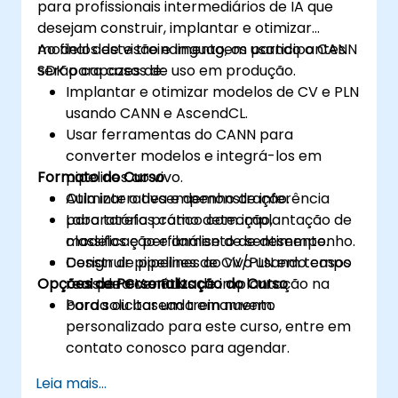
para profissionais intermediários de IA que
desejam construir, implantar e otimizar
modelos de visão e linguagem usando o CANN
Ao final deste treinamento, os participantes
SDK para casos de uso em produção.
serão capazes de:
Implantar e otimizar modelos de CV e PLN
usando CANN e AscendCL.
Usar ferramentas do CANN para
converter modelos e integrá-los em
Formato do Curso
pipelines ao vivo.
Otimizar o desempenho de inferência
Aula interativa e demonstração.
para tarefas como detecção,
Laboratório prático com implantação de
classificação e análise de sentimento.
modelos e perfilamento de desempenho.
Construir pipelines de CV/PLN em tempo
Design de pipelines ao vivo usando casos
Opções de Personalização do Curso
real para cenários de implantação na
reais de CV e PLN.
borda ou baseada em nuvem.
Para solicitar um treinamento
personalizado para este curso, entre em
contato conosco para agendar.
Leia mais...