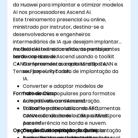
da Huawei para implantar e otimizar modelos
AI nos processadores Ascend AI.
Este treinamento presencial ou online,
ministrado por instrutor, destina-se a
desenvolvedores e engenheiros
intermediários de IA que desejam implantar
modelos AI treinados eficientemente em
Ao final deste treinamento, os participantes
hardware Huawei Ascend usando o toolkit
serão capazes de:
CANN e ferramentas como MindSpore,
Compreender a arquitetura do CANN e
TensorFlow ou PyTorch.
seu papel na cadeia de implantação da
IA.
Converter e adaptar modelos de
Formato do Curso
frameworks populares para formatos
compatíveis com Ascend.
Aula interativa e demonstração.
Utilizar ferramentas como ATC,
Trabalho prático utilizando ferramentas
conversão do modelo OM e o MindSpore
CANN e simuladores ou dispositivos
para inferência na borda e nuvem.
Ascend.
Opções de Customização do Curso
Diagnosticar problemas de implantação
Cenários de implantação práticos
e otimizar desempenho no hardware
baseados em modelos AI do mundo real.
Para solicitar um treinamento