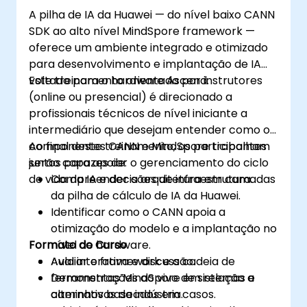
A pilha de IA da Huawei — do nível baixo CANN
SDK ao alto nível MindSpore framework —
oferece um ambiente integrado e otimizado
para desenvolvimento e implantação de IA
voltado para o hardware Ascend.
Este treinamento orientado por instrutores
(online ou presencial) é direcionado a
profissionais técnicos de nível iniciante a
intermediário que desejam entender como os
componentes CANN e MindSpore trabalham
Ao final deste treinamento, os participantes
juntos para apoiar o gerenciamento do ciclo
serão capazes de:
de vida da IA e decisões de infraestrutura.
Compreender a arquitetura em camadas
da pilha de cálculo de IA da Huawei.
Identificar como o CANN apoia a
otimização do modelo e a implantação no
Formato do Curso
nível de hardware.
Avaliar o framework e a cadeia de
Aula interativa e discussão.
ferramentas MindSpore em relação a
Demonstrações ao vivo de sistemas e
alternativas da indústria.
caminhos baseados em casos.