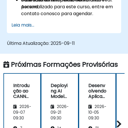
Ascend.
personalizado para este curso, entre em
contato conosco para agendar.
Leia mais...
Última Atualização:
2025-09-11
Próximas Formações Provisórias
Introdu
Deployi
Desenv
ção ao
ng AI
olvendo
CANN
Models
Aplicaç
para
with
ões de
2026-
2026-
2026-
Desenv
CANN e
IA com
olvedor
Process
Huawei
09-07
09-21
10-05
1
es de
adores
Ascend
09:30
09:30
09:30
0
Frame
Ascend
e CANN