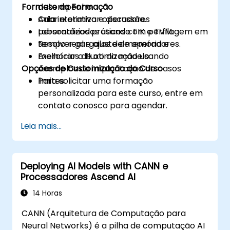
Formato da Formação
desempenho.
Criar e otimizar operadores
Aula interativa e discussão.
personalizados usando TIK e TVM.
Laboratórios práticos com perfilagem em
Resolver gargalos de memória e
tempo real e ajuste de operadores.
melhorar o fluxo do modelo.
Exercícios de otimização usando
Opções de Customização do Curso
exemplos de implantação de casos
limites.
Para solicitar uma formação
personalizada para este curso, entre em
contato conosco para agendar.
Leia mais...
Deploying AI Models with CANN e
Processadores Ascend AI
14 Horas
CANN (Arquitetura de Computação para
Neural Networks) é a pilha de computação AI