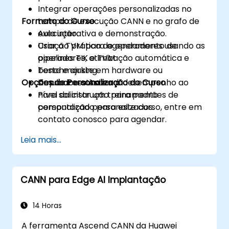
Integrar operações personalizadas no
Formato do Curso
tempo de execução CANN e no grafo de
execução.
Aula interativa e demonstração.
Usar o TVM para agendamento de
Criação prática de operadores usando as
operadores, otimização automática e
pipelines TIK e TVM.
benchmarking.
Teste e ajuste em hardware ou
Opções de Personalização do Curso
Depurar e otimizar o desempenho ao
simuladores Ascend.
nível da instrução para padrões de
Para solicitar um treinamento
computação personalizados.
personalizado para este curso, entre em
contato conosco para agendar.
Leia mais...
CANN para Edge AI Implantação
14 Horas
A ferramenta Ascend CANN da Huawei