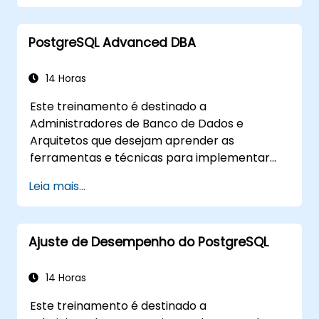
PostgreSQL Advanced DBA
14 Horas
Este treinamento é destinado a
Administradores de Banco de Dados e
Arquitetos que desejam aprender as
ferramentas e técnicas para implementar
Backups, Alta Disponibilidade e Segurança do
Leia mais...
Banco de Dados no PostgreSQL.
Você também aprenderá como identificar
consultas lentas, monitorar o desempenho do
Ajuste de Desempenho do PostgreSQL
banco de dados e ajustar o PostgreSQL para
otimizar o desempenho.
14 Horas
Este treinamento é destinado a