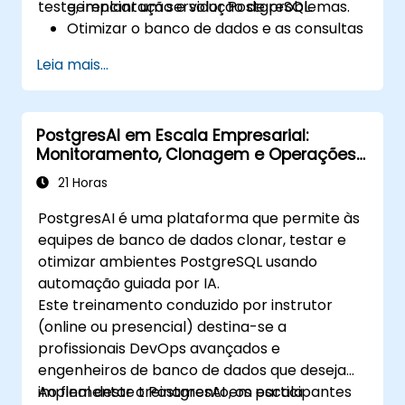
teste, implantação e solução de problemas.
gerenciar um servidor PostgreSQL.
Otimizar o banco de dados e as consultas
para obter o máximo desempenho.
Leia mais...
Replicar e escalar um servidor
PostgreSQL.
PostgresAI em Escala Empresarial:
Monitoramento, Clonagem e Operações
Guiadas por IA
21 Horas
PostgresAI é uma plataforma que permite às
equipes de banco de dados clonar, testar e
otimizar ambientes PostgreSQL usando
automação guiada por IA.
Este treinamento conduzido por instrutor
(online ou presencial) destina-se a
profissionais DevOps avançados e
engenheiros de banco de dados que desejam
implementar o PostgresAI em escala
Ao final deste treinamento, os participantes