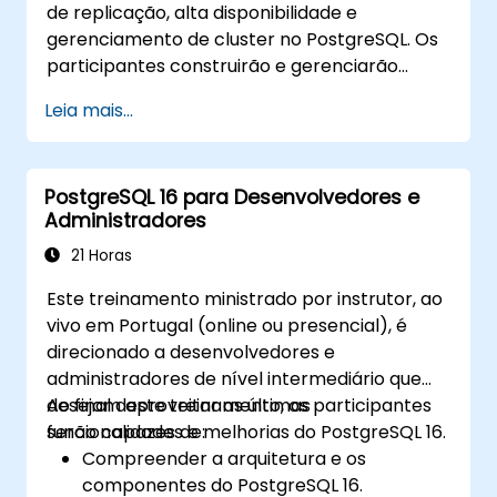
de replicação, alta disponibilidade e
gerenciamento de cluster no PostgreSQL. Os
participantes construirão e gerenciarão
ambientes multinó, configurarão automação
Leia mais...
de failover e explorarão soluções de
balanceamento de carga e pooling de
conexões. O curso inclui laboratórios de
PostgreSQL 16 para Desenvolvedores e
replicação ao vivo e simulações de
Administradores
recuperação.
21 Horas
Este treinamento ministrado por instrutor, ao
vivo em Portugal (online ou presencial), é
direcionado a desenvolvedores e
administradores de nível intermediário que
desejam aproveitar as últimas
Ao final deste treinamento, os participantes
funcionalidades e melhorias do PostgreSQL 16.
serão capazes de:
Compreender a arquitetura e os
componentes do PostgreSQL 16.