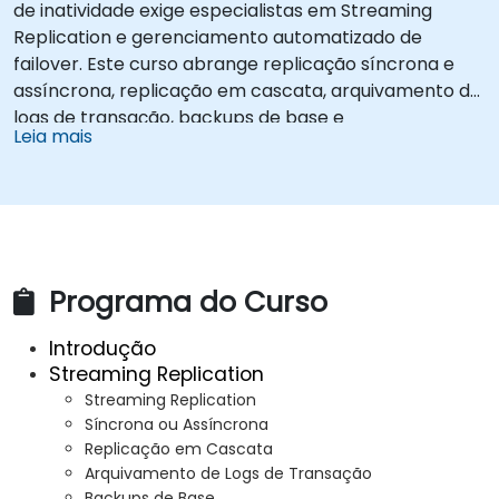
de inatividade exige especialistas em Streaming
Replication e gerenciamento automatizado de
failover. Este curso abrange replicação síncrona e
assíncrona, replicação em cascata, arquivamento de
logs de transação, backups de base e
Leia mais
monitoramento de configurações de streaming.
Aprenda a implantar o pgpool-II para pooling de
conexões, configuração automatizada de alta
disponibilidade e confiabilidade de banco de dados
para ambientes de produção em setores
empresariais que atendem aplicações com tráfego
Programa do Curso
intenso.
Introdução
Streaming Replication
Streaming Replication
Síncrona ou Assíncrona
Replicação em Cascata
Arquivamento de Logs de Transação
Backups de Base