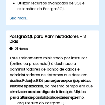
Utilizar recursos avançados de SQL e
extensões do PostgreSQL.
Implementar práticas de segurança e
Leia mais...
controles de acesso.
Realizar tarefas administrativas de banco
de dados, incluindo backup, recuperação
PostgreSQL para Administradores - 3
e monitoramento.
Dias
Otimizar o desempenho do banco de
dados por meio de estratégias de ajuste e
21 Horas
indexação.
Este treinamento ministrado por instrutor
Utilizar as ferramentas internas do
(online ou presencial) é destinado a
PostgreSQL para alta disponibilidade e
administradores de banco de dados e
replicação.
administradores de sistemas que desejam
Integrar o PostgreSQL com frameworks
usar o PostgreSQL para gerenciar grandes
Ao final deste treinamento, os participantes
modernos de desenvolvimento de
volumes de dados, ao mesmo tempo em que
serão capazes de:
aplicativos.
otimizam os sistemas de banco de dados
Instalar e configurar o PostgreSQL.
para alta disponibilidade e desempenho.
Entender as funcionalidades e a
arquitetura do PostgreSQL.