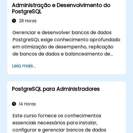
Administração e Desenvolvimento do
identificar e resolver gargalos tanto no nível
PostgreSQL
do banco de dados quanto do sistema.
28 Horas
Gerenciar e desenvolver bancos de dados
PostgreSQL exige conhecimento aprofundado
em otimização de desempenho, replicação
de bancos de dados e balanceamento de
conexões. Este curso abrange administração
Leia mais...
de servidores, fundamentos do SQL,
interfaces de cliente, programação do lado
do servidor e conceitos internos do banco de
PostgreSQL para Administradores
dados. O treinamento prático capacita DBAs
e desenvolvedores a otimizar a execução de
consultas, gerenciar backups, configurar
14 Horas
monitoramento e criar configurações
Este curso fornece os conhecimentos
robustas e adequadas para ambientes
essenciais necessários para instalar,
empresariais com PostgreSQL.
configurar e gerenciar bancos de dados