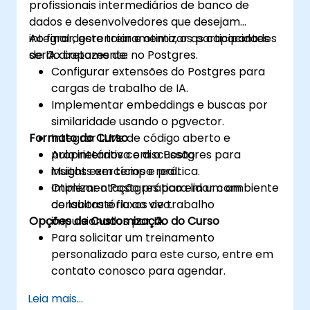
profissionais intermediários de banco de
dados e desenvolvedores que desejam
integrar, gerenciar e otimizar as capacidades
Ao final deste treinamento, os participantes
de IA diretamente no Postgres.
serão capazes de:
Configurar extensões do Postgres para
cargas de trabalho de IA.
Implementar embeddings e buscas por
similaridade usando o pgvector.
Formato do Curso
Integrar LLMs de código aberto e
proprietários com o Postgres para
Aula interativa e discussão.
insights em tempo real.
Muitos exercícios e prática.
Otimizar o Postgres para lidar com
Implementação prática em um ambiente
consultas e fluxos de trabalho
de laboratório ao vivo.
Opções de Customização do Curso
impulsionados por IA.
Para solicitar um treinamento
personalizado para este curso, entre em
contato conosco para agendar.
Leia mais...