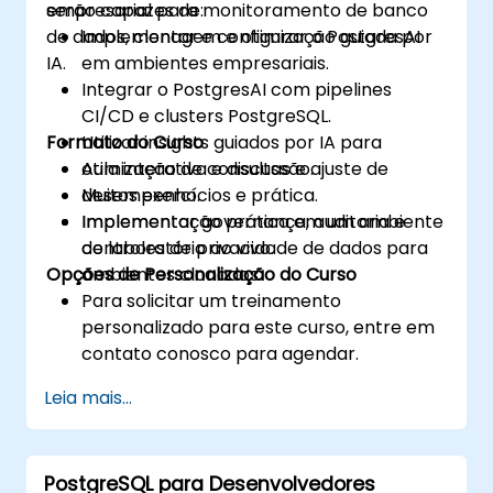
empresarial para monitoramento de banco
serão capazes de:
de dados, clonagem e otimização guiada por
Implementar e configurar o PostgresAI
IA.
em ambientes empresariais.
Integrar o PostgresAI com pipelines
CI/CD e clusters PostgreSQL.
Formato do Curso
Utilizar insights guiados por IA para
otimização de consultas e ajuste de
Aula interativa e discussão.
desempenho.
Muitos exercícios e prática.
Implementar governança, auditoria e
Implementação prática em um ambiente
controles de privacidade de dados para
de laboratório ao vivo.
Opções de Personalização do Curso
ambientes clonados.
Para solicitar um treinamento
personalizado para este curso, entre em
contato conosco para agendar.
Leia mais...
PostgreSQL para Desenvolvedores