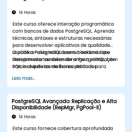
14 Horas
Este curso oferece interação programática
com bancos de dados PostgreSQL. Aprenda
técnicas, sintaxes e estruturas necessárias
para desenvolver aplicativos de qualidade
usando o PostgreSQL como backend. Este
O público-alvo inclui desenvolvedores que
treinamento também abrange a otimização
desejam usar ou estender o PostgreSQL, bem
SQL, incluindo as melhores práticas para
como arquitetos de banco de dados.
escrever consultas eficientes.
Leia mais...
PostgreSQL Avançado: Replicação e Alta
Disponibilidade (RepMgr, PgPool-II)
14 Horas
Este curso fornece cobertura aprofundada