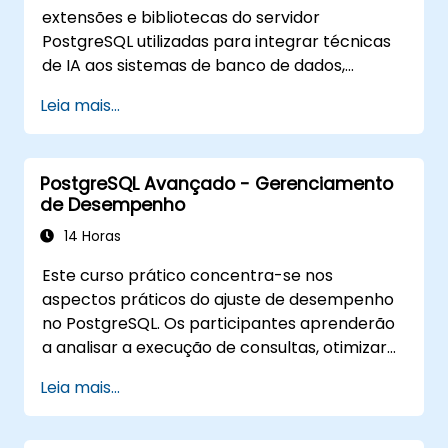
extensões e bibliotecas do servidor
PostgreSQL utilizadas para integrar técnicas
de IA aos sistemas de banco de dados,
incluindo: busca por similaridade e semântica
Leia mais...
com base em vetores de incorporação
(embeddings), consultas Text-to-SQL e
Geração Aumentada por Recuperação
PostgreSQL Avançado - Gerenciamento
(RAG). Os alunos aprenderão como instalar o
de Desempenho
PgVector e o PgAI, gerar e carregar vetores
de incorporação, criar índices vetoriais,
14 Horas
implementar busca semântica e RAG, além
Este curso prático concentra-se nos
de desenvolver aplicações Text-to-SQL
aspectos práticos do ajuste de desempenho
usando LangChain com Python ou JavaScript.
no PostgreSQL. Os participantes aprenderão
Demonstrações e exercícios práticos
a analisar a execução de consultas, otimizar
reforçam os conceitos fundamentais e as
índices, ajustar parâmetros de memória e
competências técnicas.
Leia mais...
sistema, e monitorar cargas de trabalho
efetivamente. Cenários do mundo real e
exercícios ao vivo demonstram como