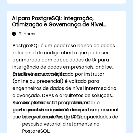
AI para PostgreSQL: Integração,
Otimização e Governança de Nível
Empresarial
21 Horas
PostgreSQL é um poderoso banco de dados
relacional de código aberto que pode ser
aprimorado com capacidades de IA para
inteligência de dados empresariais, análise
preditiva e automação.
Este treinamento liderado por instrutor
(online ou presencial) é voltado para
engenheiros de dados de nível intermediário
a avançado, DBAs e arquitetos de soluções
que desejam projetar, implementar e
Ao completar este programa, os
governar sistemas de IA de nível empresarial
participantes adquirirão a expertise para:
que aproveitam o PostgreSQL.
Integrar modelos de IA e capacidades de
pesquisa vetorial diretamente no
PostgreSQL.