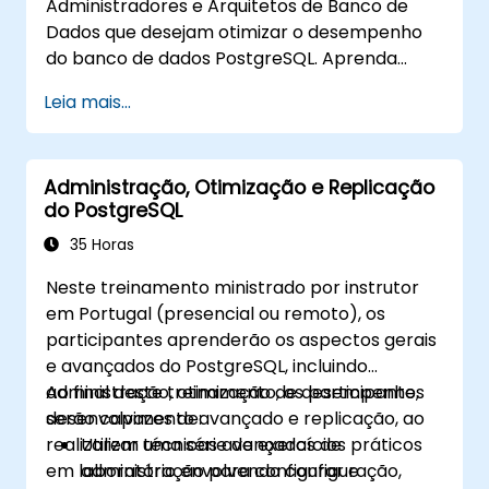
Administradores e Arquitetos de Banco de
Dados que desejam otimizar o desempenho
do banco de dados PostgreSQL. Aprenda
como registrar cargas de trabalho lentas e
Leia mais...
identificar os possíveis gargalos em uma
consulta. Este tópico também aborda os
parâmetros mais importantes que devem ser
Administração, Otimização e Replicação
ajustados para obter um desempenho ótimo.
do PostgreSQL
35 Horas
Neste treinamento ministrado por instrutor
em Portugal (presencial ou remoto), os
participantes aprenderão os aspectos gerais
e avançados do PostgreSQL, incluindo
administração, otimização de desempenho,
Ao final deste treinamento, os participantes
desenvolvimento avançado e replicação, ao
serão capazes de:
realizarem uma série de exercícios práticos
Utilizar técnicas avançadas de
em laboratório envolvendo configuração,
administração para configurar e