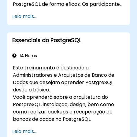
PostgreSQL de forma eficaz. Os participantes
aprenderão a lidar com segurança de
Leia mais...
usuários, realizar backups e restaurações,
gerenciar logs e ajustar parâmetros básicos.
Através de exercícios práticos, os aprendizes
Essenciais do PostgreSQL
executarão tarefas administrativas do mundo
real e se prepararão para tópicos avançados,
como desempenho e replicação.
14 Horas
Este treinamento é destinado a
Administradores e Arquitetos de Banco de
Dados que desejam aprender PostgreSQL
desde o básico.
Você aprenderá sobre a arquitetura do
PostgreSQL, instalação, design, bem como
como realizar backups e recuperação de
bancos de dados no PostgreSQL.
Leia mais...