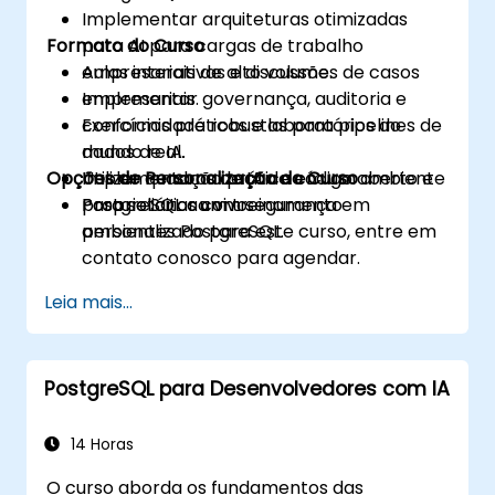
Implementar arquiteturas otimizadas
Formato do Curso
para AI para cargas de trabalho
empresariais de alto volume.
Aulas interativas e discussões de casos
Implementar governança, auditoria e
empresariais.
conformidade robustas para pipelines de
Exercícios práticos e laboratórios do
dados de IA.
mundo real.
Opções de Personalização do Curso
Utilizar quadros de IA de código aberto e
Implementação prática em um ambiente
proprietários com segurança em
PostgreSQL ao vivo.
Para solicitar um treinamento
ambientes PostgreSQL.
personalizado para este curso, entre em
contato conosco para agendar.
Leia mais...
PostgreSQL para Desenvolvedores com IA
14 Horas
O curso aborda os fundamentos das