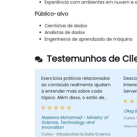
Experiência com ambientes em nuvem e s
Público-alvo
Cientistas de dados
Analistas de dados
Engenheiros de aprendizado de máquina
Testemunhos de Clie
Exercícios práticos relacionados
Descob
ao conteúdo realmente ajudam
inter
a entender mais sobre cada
Server
tópico. Além disso, o estilo de
começar a aula com uma
palestra e continuar com
exercícios práticos é bom e útil
Nazeera Mohamad - Ministry of
Curso 
Science, Technology and
para relacionar com a palestra
Innovation
Máquina
apresentada anteriormente.
Curso - Introduction to Data Science