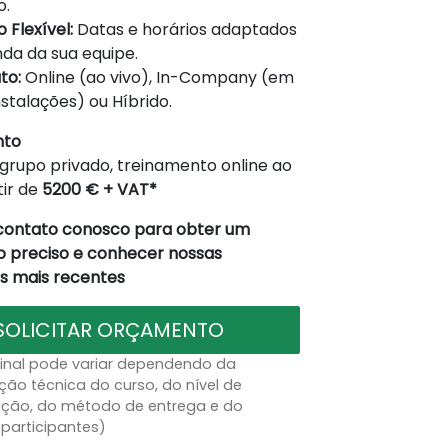
o.
 Flexível:
Datas e horários adaptados
da da sua equipe.
to:
Online (ao vivo), In-Company (em
nstalações) ou Híbrido.
nto
grupo privado, treinamento online ao
tir de
5200 € + VAT*
contato conosco para obter um
 preciso e conhecer nossas
 mais recentes
SOLICITAR ORÇAMENTO
final pode variar dependendo da
ção técnica do curso, do nível de
ação, do método de entrega e do
participantes)