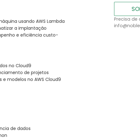
SO
Precisa de 
 máquina usando AWS Lambda
info@noble
atizar a implantação
penho e eficiência custo-
ados no Cloud9
enciamento de projetos
os e modelos no AWS Cloud9
ncia de dados
hon