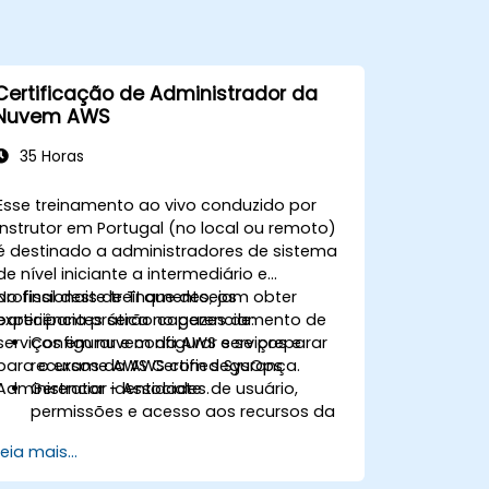
Certificação de Administrador da
Nuvem AWS
35 Horas
Esse treinamento ao vivo conduzido por
instrutor em Portugal (no local ou remoto)
é destinado a administradores de sistema
de nível iniciante a intermediário e
profissionais de TI que desejam obter
No final deste treinamento, os
experiência prática no gerenciamento de
participantes serão capazes de:
serviços em nuvem da AWS e se preparar
Configurar e configurar serviços e
para o exame AWS Certified SysOps
recursos da AWS com segurança.
Administrator - Associate .
Gerenciar identidades de usuário,
permissões e acesso aos recursos da
AWS.
Leia mais...
Projetar e implantar sistemas
escalonáveis, altamente disponíveis e