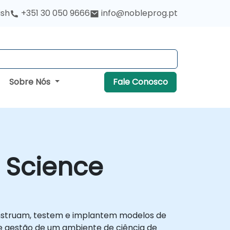
ish
+351 30 050 9666
info@nobleprog.pt
Sobre Nós
Fale Conosco
 Science
onstruam, testem e implantem modelos de
e gestão de um ambiente de ciência de