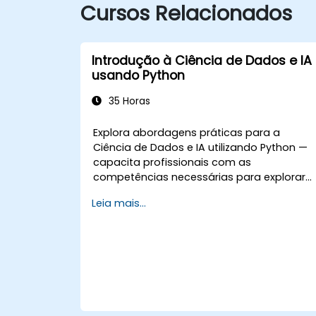
Cursos Relacionados
Introdução à Ciência de Dados e IA
usando Python
35 Horas
Explora abordagens práticas para a
Ciência de Dados e IA utilizando Python —
capacita profissionais com as
competências necessárias para explorar
dados, construir modelos de machine
Leia mais...
learning e implementar aplicações de IA
em contextos empresariais; Aborda fluxos
de trabalho CRISP-DM, análise estatística,
aprendizado supervisionado e não
supervisionado, deep learning com
Tensorflow, processamento de linguagem
natural, big data com Spark e narrativa
impulsionada por dados; Ideal para