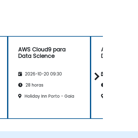
AWS Cloud9 para
AWS Cloud9 
Data Science
Data Science
2026-10-20 09:30
2026-11-03 09
28 horas
28 horas
Holiday Inn Porto - Gaia
Hotel Central 