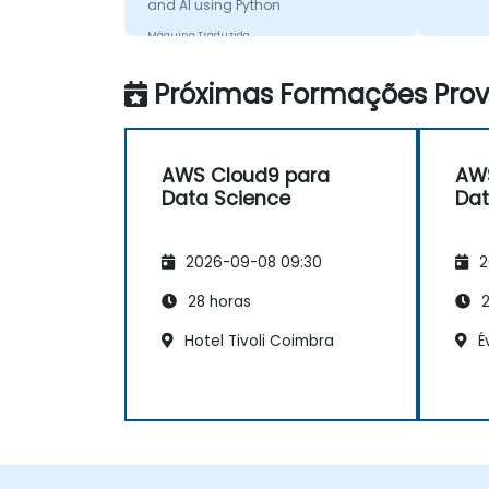
and AI using Python
Máquina Traduzida
Próximas Formações Provi
AWS Cloud9 para
AWS
Data Science
Dat
2026-09-08 09:30
2
28 horas
2
Hotel Tivoli Coimbra
É