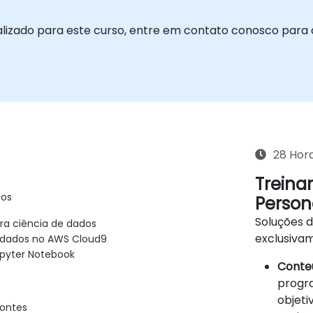
alizado para este curso, entre em contato conosco para
28 Hor
Treina
dos
Person
Soluções 
ra ciência de dados
exclusiva
 dados no AWS Cloud9
upyter Notebook
Conteú
progra
objeti
fontes