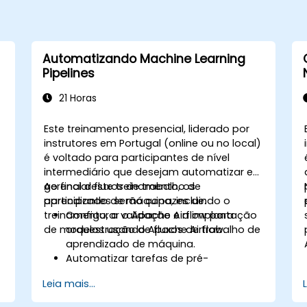
Automatizando Machine Learning
Pipelines
21 Horas
Este treinamento presencial, liderado por
instrutores em Portugal (online ou no local)
é voltado para participantes de nível
intermediário que desejam automatizar e
gerenciar fluxos de trabalho de
Ao final deste treinamento, os
aprendizado de máquina, incluindo o
participantes serão capazes de:
treinamento, a validação e a implantação
Configurar o Apache Airflow para
de modelos usando Apache Airflow.
orquestração de fluxos de trabalho de
aprendizado de máquina.
Automatizar tarefas de pré-
processamento de dados,
Leia mais...
treinamento e validação de modelos.
Integrar o Airflow com frameworks e