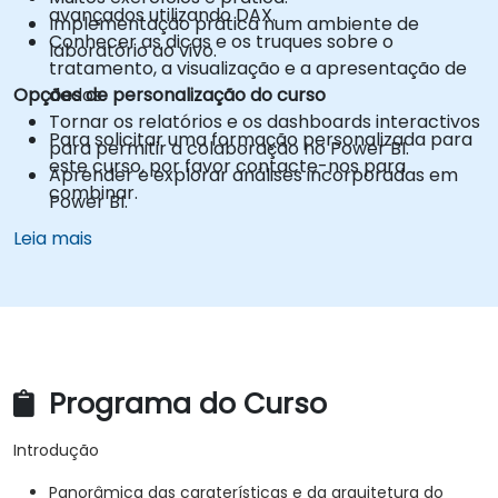
avançados utilizando DAX.
Implementação prática num ambiente de
Conhecer as dicas e os truques sobre o
laboratório ao vivo.
tratamento, a visualização e a apresentação de
Opções de personalização do curso
dados.
Tornar os relatórios e os dashboards interactivos
Para solicitar uma formação personalizada para
para permitir a colaboração no Power BI.
este curso, por favor contacte-nos para
Aprender e explorar análises incorporadas em
combinar.
Power BI.
Leia mais
Programa do Curso
Introdução
Panorâmica das caraterísticas e da arquitetura do