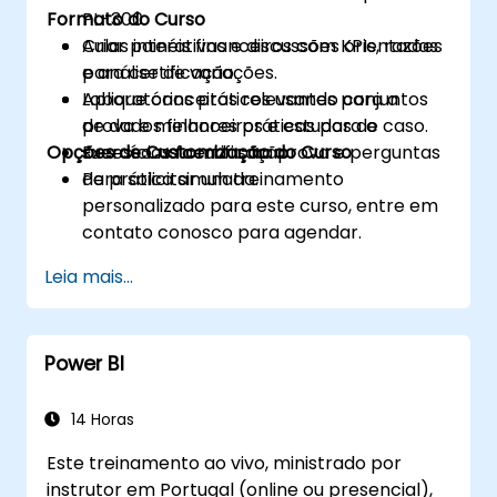
Formato do Curso
PL-300.
Criar painéis financeiros com KPIs, razões
Aulas interativas e discussões orientadas
e análise de variações.
para certificação.
Aplique conceitos relevantes para a
Laboratórios práticos usando conjuntos
prova e melhores práticas para o
de dados financeiros e estudos de caso.
Opções de Customização do Curso
sucesso na certificação.
Exercícios focados na prova e perguntas
de prática simulada.
Para solicitar um treinamento
personalizado para este curso, entre em
contato conosco para agendar.
Leia mais...
Power BI
14 Horas
Este treinamento ao vivo, ministrado por
instrutor em Portugal (online ou presencial),