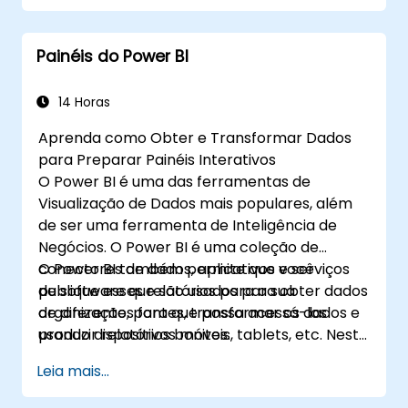
Painéis do Power BI
14 Horas
Aprenda como Obter e Transformar Dados
para Preparar Painéis Interativos
O Power BI é uma das ferramentas de
Visualização de Dados mais populares, além
de ser uma ferramenta de Inteligência de
Negócios. O Power BI é uma coleção de
conectores de dados, aplicativos e serviços
O Power BI também permite que você
de software que são usados para obter dados
publique esses relatórios para a sua
de diferentes fontes, transformar os dados e
organização, para que possa acessá-los
produzir relatórios bonitos.
usando dispositivos móveis, tablets, etc. Neste
tutorial do Power BI, mostraremos um
Leia mais...
método passo a passo para conectar-se
com múltiplas fontes de dados, transformar