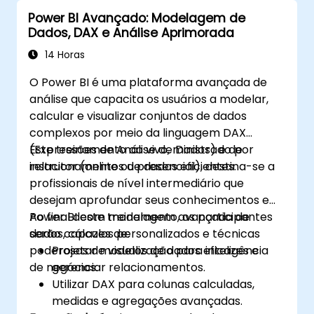
Power BI Avançado: Modelagem de
Dados, DAX e Análise Aprimorada
14 Horas
O Power BI é uma plataforma avançada de
análise que capacita os usuários a modelar,
calcular e visualizar conjuntos de dados
complexos por meio da linguagem DAX
(Expressões de Análise de Dados) e de
Este treinamento ao vivo, ministrado por
relacionamentos de dados eficientes.
instrutor (online ou presencial), destina-se a
profissionais de nível intermediário que
desejam aprofundar seus conhecimentos em
Power BI com modelagem avançada de
Ao final deste treinamento, os participantes
dados, cálculos personalizados e técnicas
serão capazes de:
poderosas de visualização para inteligência
Projetar modelos de dados eficazes e
de negócios.
gerenciar relacionamentos.
Utilizar DAX para colunas calculadas,
medidas e agregações avançadas.