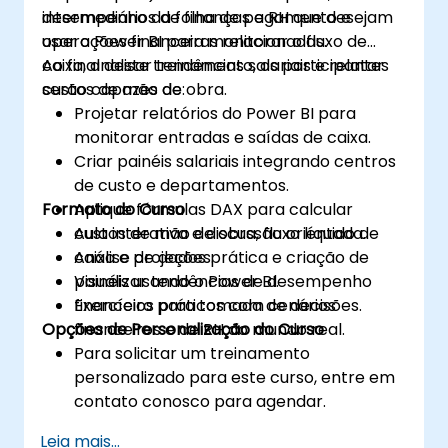
desempenho da folha de pagamento e
intermediários de finanças e RH que desejam
operações financeiras relacionadas.
usar o Power BI para monitorar o fluxo de
caixa, analisar tendências salariais e relatar
Ao final deste treinamento, os participantes
custos de mão de obra.
serão capazes de:
Projetar relatórios do Power BI para
monitorar entradas e saídas de caixa.
Criar painéis salariais integrando centros
de custo e departamentos.
Formato do Curso
Aplique fórmulas DAX para calcular
custos de mão de obra, fluxo líquido de
Aula interativa e discussão orientada.
caixa e projeções.
Análise de dados prática e criação de
Visualizar tendências de desempenho
painéis usando o Power BI.
financeiro para tomada de decisões.
Exercícios práticos com cenários
Opções de Personalização do Curso
financeiros e de RH do mundo real.
Para solicitar um treinamento
personalizado para este curso, entre em
contato conosco para agendar.
Leia mais...