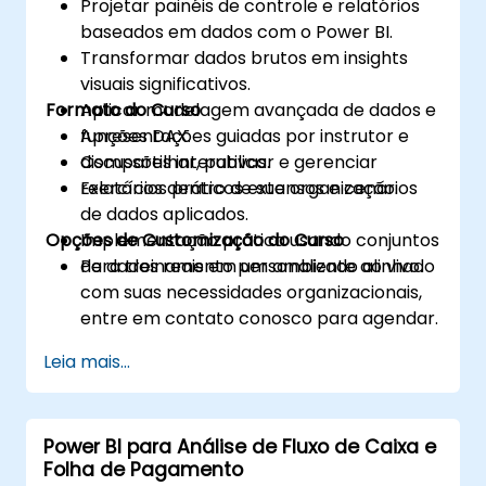
Projetar painéis de controle e relatórios
baseados em dados com o Power BI.
Transformar dados brutos em insights
visuais significativos.
Formato do Curso
Aplicar modelagem avançada de dados e
funções DAX.
Apresentações guiadas por instrutor e
Compartilhar, publicar e gerenciar
discussões interativas.
relatórios dentro de sua organização.
Exercícios práticos extensos e cenários
de dados aplicados.
Opções de Customização do Curso
Implementação prática usando conjuntos
de dados reais em um ambiente ao vivo.
Para treinamento personalizado alinhado
com suas necessidades organizacionais,
entre em contato conosco para agendar.
Leia mais...
Power BI para Análise de Fluxo de Caixa e
Folha de Pagamento