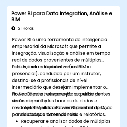
Aprender as melhores práticas para
otimizar o desempenho do DAX.
Power BI para Data Integration, Análise e
BIM
21 Horas
Power BI é uma ferramenta de inteligência
empresarial da Microsoft que permite a
integração, visualização e análise em tempo
real de dados provenientes de múltiplas
fontes, incluindo plataformas BIM.
Este treinamento ao vivo (online ou
presencial), conduzido por um instrutor,
destina-se a profissionais de nível
intermediário que desejam implementar o
Power BI para recuperação e análise de
No final deste treinamento, os participantes
dados de múltiplos bancos de dados e
serão capazes de:
modelos BIM, utilizando ferramentas de IA
Implementar o Power BI para integração
para detecção de tendências e relatórios.
de dados em tempo real.
Recuperar e analisar dados de múltiplos