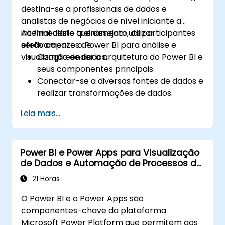
destina-se a profissionais de dados e
analistas de negócios de nível iniciante a
intermediário que desejam utilizar
Ao final deste treinamento, os participantes
efetivamente o Power BI para análise e
serão capazes de:
visualização de dados.
Compreender a arquitetura do Power BI e
seus componentes principais.
Conectar-se a diversas fontes de dados e
realizar transformações de dados.
Criar visualizações eficazes e painéis
Leia mais...
interativos.
Implementar segurança em nível de linha
e gerenciar o acesso aos dados.
Power BI e Power Apps para Visualização
de Dados e Automação de Processos de
Negócios
21 Horas
O Power BI e o Power Apps são
componentes-chave da plataforma
Microsoft Power Platform que permitem aos