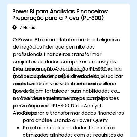
dados e criar relatórios como gráficos,
Power BI para Analistas Financeiros:
tabelas, matrizes, mapas, etc.
Preparação para a Prova (PL-300)
7 Horas
O Power BI é uma plataforma de inteligência
de negócios líder que permite aos
profissionais financeiros transformar
conjuntos de dados complexos em insights
financeiros ação. A certificação PL-300 valida
Este treinamento conduzido por instrutor
a capacidade de preparar, modelar, visualizar
(online ou presencial) é direcionado a
e analisar dados usando ferramentas do
analistas financeiros de nível intermediário
Power BI.
que desejam fortalecer suas habilidades com
o Power BI enquanto se preparam para a
No final deste treinamento, os participantes
prova Microsoft PL-300 Data Analyst
serão capazes de:
Associate.
Preparar e transformar dados financeiros
para análise usando o Power Query.
Projetar modelos de dados financeiros
otimizados alinhados com os requisitos do