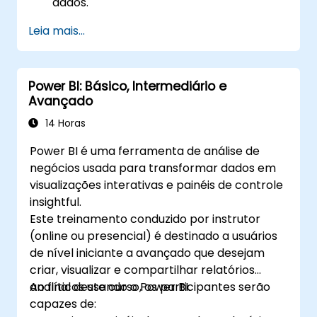
dados.
Criar relatórios e dashboards visualmente
Leia mais...
apelativos e interactivos.
Aplicar as melhores práticas em
visualização de dados e design de
Power BI: Básico, Intermediário e
dashboard.
Avançado
Utilizar recursos avançados do Power BI
para análise aprofundada de dados.
14 Horas
Power BI é uma ferramenta de análise de
negócios usada para transformar dados em
visualizações interativas e painéis de controle
insightful.
Este treinamento conduzido por instrutor
(online ou presencial) é destinado a usuários
de nível iniciante a avançado que desejam
criar, visualizar e compartilhar relatórios
analíticos usando o Power BI.
Ao final deste curso, os participantes serão
capazes de: