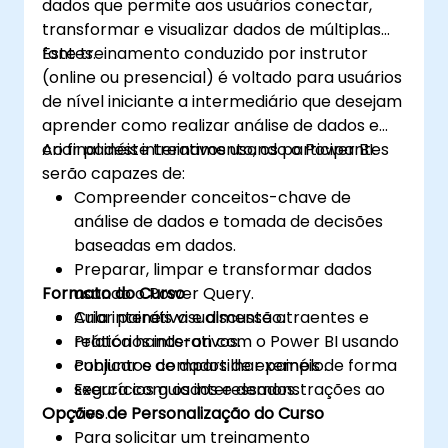
dados que permite aos usuários conectar,
transformar e visualizar dados de múltiplas
fontes.
Este treinamento conduzido por instrutor
(online ou presencial) é voltado para usuários
de nível iniciante a intermediário que desejam
aprender como realizar análise de dados e
criar painéis interativos usando o Power BI.
Ao final deste treinamento, os participantes
serão capazes de:
Compreender conceitos-chave de
análise de dados e tomada de decisões
baseadas em dados.
Preparar, limpar e transformar dados
Formato do Curso
usando o Power Query.
Criar painéis visualmente atraentes e
Aula interativa e discussão.
relatórios interativos.
Prática hands-on com o Power BI usando
Publicar e compartilhar painéis de forma
conjuntos de dados de exemplo.
segura com os interessados.
Exercícios guiados e demonstrações ao
Opções de Personalização do Curso
vivo.
Para solicitar um treinamento