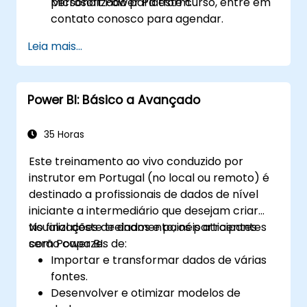
Microsoft Power Platform.
personalizado para este curso, entre em
contato conosco para agendar.
Leia mais...
Power BI: Básico a Avançado
35 Horas
Este treinamento ao vivo conduzido por
instrutor em Portugal (no local ou remoto) é
destinado a profissionais de dados de nível
iniciante a intermediário que desejam criar
visualizações de dados e painéis atraentes
No final deste treinamento, os participantes
com Power BI.
serão capazes de:
Importar e transformar dados de várias
fontes.
Desenvolver e otimizar modelos de