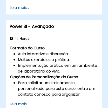
cálculos complexos.
Leia mais...
Criar e usar visualizações e gráficos para
casos de análise específicos.
Importar com o Power View para mover
Power BI - Avançado
do Excel baseado no Power BI para o
Power BI independente.
14 Horas
Formato do Curso
Aula interativa e discussão.
Muitos exercícios e prática.
Implementação prática em um ambiente
de laboratório ao vivo.
Opções de Personalização do Curso
Para solicitar um treinamento
personalizado para este curso, entre em
contato conosco para organizar.
Leia mais...