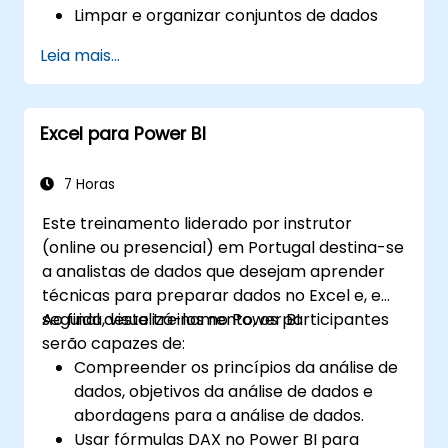
Limpar e organizar conjuntos de dados
usando Python e Power Query.
Leia mais...
Realizar análises e projecções
estatísticas com o R.
Criar dashboards e relatórios
Excel para Power BI
profissionais com Power BI.
Integrar e analisar dados de várias fontes
de forma eficaz.
7 Horas
Este treinamento liderado por instrutor
(online ou presencial) em Portugal destina-se
a analistas de dados que desejam aprender
técnicas para preparar dados no Excel e, em
seguida, visualizá-los no Power BI.
Ao final deste treinamento, os participantes
serão capazes de:
Compreender os princípios da análise de
dados, objetivos da análise de dados e
abordagens para a análise de dados.
Usar fórmulas DAX no Power BI para