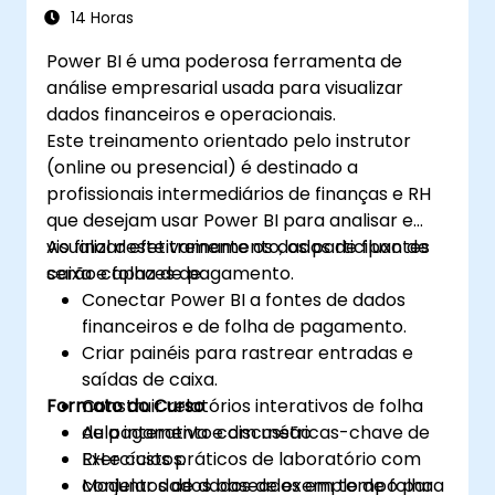
14 Horas
Power BI é uma poderosa ferramenta de
análise empresarial usada para visualizar
dados financeiros e operacionais.
Este treinamento orientado pelo instrutor
(online ou presencial) é destinado a
profissionais intermediários de finanças e RH
que desejam usar Power BI para analisar e
visualizar efetivamente os dados de fluxo de
Ao final deste treinamento, os participantes
caixa e folha de pagamento.
serão capazes de:
Conectar Power BI a fontes de dados
financeiros e de folha de pagamento.
Criar painéis para rastrear entradas e
saídas de caixa.
Formato do Curso
Construir relatórios interativos de folha
de pagamento com métricas-chave de
Aula interativa e discussão
RH e custos.
Exercícios práticos de laboratório com
Modelar dados baseados em tempo para
conjuntos de dados de exemplo de folha