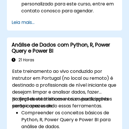
personalizado para este curso, entre em
contato conosco para agendar.
Leia mais...
Análise de Dados com Python, R, Power
Query e Power BI
21 Horas
Este treinamento ao vivo conduzido por
instrutor em Portugal (no local ou remoto) é
destinado a profissionais de nível iniciante que
desejam limpar e analisar dados, fazer
projeções estatísticas e criar visualizações
No final deste treinamento, os participantes
perspicazes usando essas ferramentas.
serão capazes de:
Compreender os conceitos básicos de
Python, R, Power Query e Power BI para
análise de dados.