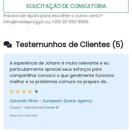
SOLICITAÇÃO DE CONSULTORIA
Precisa de ajuda para escolher o curso certo?
info@nobleprog.pt ou +351 30 050 9666
Testemunhos de Clientes (5)
xperiência de Johann é muito relevante e eu
A abord
ticularmente apreciei seus esforços para
foram b
partilhar conosco o que geralmente funciona
público 
hor e os problemas comuns no preparo de
éis.
Isidro d
ardo Pinto - European Space Agency
Curso - A
o - Advanced Power BI
Máquina Tra
ina Traduzida