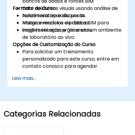
bancos de dados e fontes BIM.
Formato do Curso
Criar relatórios visuais usando análise de
tendências apoiada por IA.
Aula interativa e discussão.
Integrar modelos de dados BIM para
Muitos exercícios e práticas.
insights técnicos e gerenciais.
Implementação prática em um ambiente
de laboratório ao vivo.
Opções de Customização do Curso
Para solicitar um treinamento
personalizado para este curso, entre em
contato conosco para agendar.
Leia mais...
Categorias Relacionadas