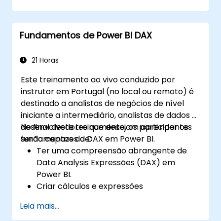
Fundamentos de Power BI DAX
21 Horas
Este treinamento ao vivo conduzido por
instrutor em Portugal (no local ou remoto) é
destinado a analistas de negócios de nível
iniciante a intermediário, analistas de dados e
desenvolvedores que desejam aprender os
No final deste treinamento, os participantes
fundamentos do DAX em Power BI.
serão capazes de:
Ter uma compreensão abrangente de
Data Analysis Expressões (DAX) em
Power BI.
Criar cálculos e expressões
personalizadas em Power BI para analisar
Leia mais...
dados e obter insights.