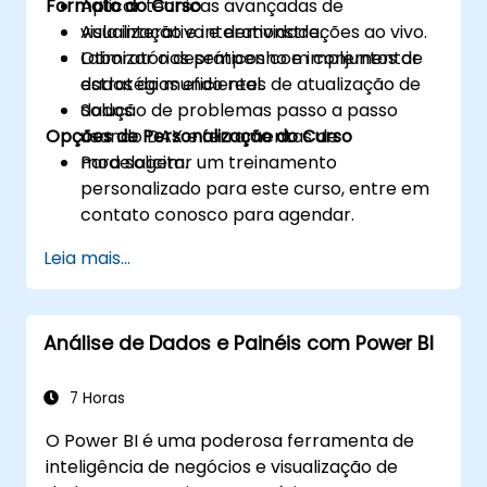
Formato do Curso
Aplicar técnicas avançadas de
visualização e interatividade.
Aula interativa e demonstrações ao vivo.
Otimizar o desempenho e implementar
Laboratórios práticos com conjuntos de
estratégias eficientes de atualização de
dados do mundo real.
dados.
Solução de problemas passo a passo
Opções de Personalização do Curso
usando DAX e ferramentas de
modelagem.
Para solicitar um treinamento
personalizado para este curso, entre em
contato conosco para agendar.
Leia mais...
Análise de Dados e Painéis com Power BI
7 Horas
O Power BI é uma poderosa ferramenta de
inteligência de negócios e visualização de