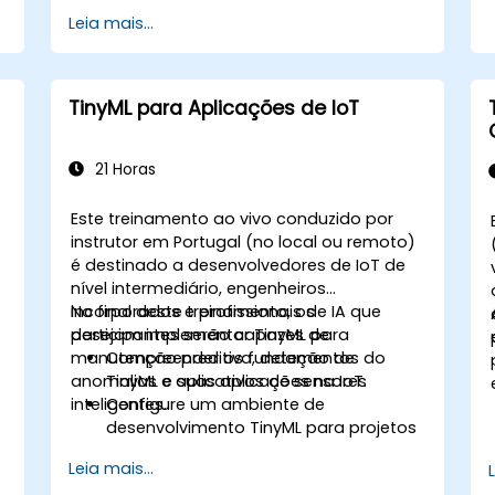
agendar.
Leia mais...
TinyML para Aplicações de IoT
21 Horas
Este treinamento ao vivo conduzido por
instrutor em Portugal (no local ou remoto)
é destinado a desenvolvedores de IoT de
nível intermediário, engenheiros
incorporados e profissionais de IA que
No final deste treinamento, os
desejam implementar TinyML para
participantes serão capazes de:
manutenção preditiva, deteção de
Compreender os fundamentos do
anomalias e aplicativos de sensores
TinyML e suas aplicações na IoT.
inteligentes.
Configure um ambiente de
desenvolvimento TinyML para projetos
A
de IoT.
Leia mais...
Desenvolver e implantar modelos ML