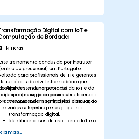
Transformação Digital com IoT e
Computação de Bordada
14 Horas
Este treinamento conduzido por instrutor
(online ou presencial) em Portugal é
voltado para profissionais de TI e gerentes
de negócios de nível intermediário que
desejam entender o potencial da IoT e do
Ao final deste treinamento, os
edge computing para promover eficiência,
participantes serão capazes de:
processamento em tempo real e inovação
Compreender os princípios da IoT e do
em vários setores.
edge computing e seu papel na
transformação digital.
Identificar casos de uso para a IoT e o
edge computing nos setores de
Leia mais...
manufatura, logística e energia.