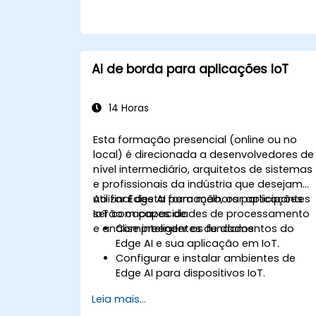
AI de borda para aplicações IoT
14 Horas
Esta formação presencial (online ou no
local) é direcionada a desenvolvedores de
nível intermediário, arquitetos de sistemas
e profissionais da indústria que desejam
utilizar Edge AI para melhorar aplicações
Ao final desta formação, os participantes
IoT com capacidades de processamento
serão capazes de:
e análise inteligentes de dados.
Compreender os fundamentos do
Edge AI e sua aplicação em IoT.
Configurar e instalar ambientes de
Edge AI para dispositivos IoT.
Desenvolver e implantar modelos de I
Leia mais...
em dispositivos de borda para