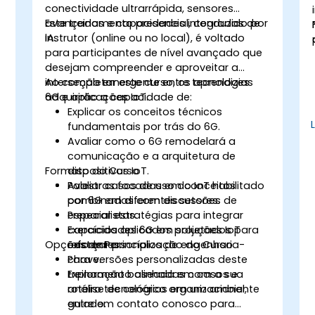
conectividade ultrarrápida, sensores
avançados e capacidades integradas de
Este treinamento presencial, conduzido por
IA.
instrutor (online ou no local), é voltado
para participantes de nível avançado que
desejam compreender e aproveitar a
interseção emergente entre tecnologias
Ao completar este curso, os aprendizes
6G e aplicações IoT.
adquirirão a capacidade de:
T
Explicar os conceitos técnicos
fundamentais por trás do 6G.
Avaliar como o 6G remodelará a
comunicação e a arquitetura de
Formato do Curso
dispositivos IoT.
Avaliar casos de uso do IoT habilitado
Palestras focadas em conceitos
por 6G em diferentes setores.
combinadas com discussões de
Preparar estratégias para integrar
especialistas.
capacidades 6G em soluções IoT
Exercícios aplicados projetados para
Opções de Personalização do Curso
existentes.
reforçar princípios de engenharia-
chave.
Para versões personalizadas deste
Exploração baseada em casos e
treinamento alinhadas com a sua
análise de cenários em um ambiente
roteiro tecnológico organizacional,
guiado.
entre em contato conosco para