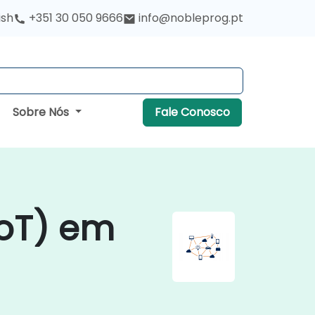
ish
+351 30 050 9666
info@nobleprog.pt
Sobre Nós
Fale Conosco
IoT) em