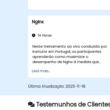
Nginx
14 Horas
Neste treinamento ao vivo conduzido por
instrutor em Portugal, os participantes
aprenderão como maximizar o
desempenho de Nginx à medida que
configuram, configuram, monitoram e
Leia mais...
solucionam problemas de Nginx para lidar
com várias formas de tráfego HTTP / TCP.
Os tópicos abordados incluem como
Última Atualização:
2025-11-18
configurar os parâmetros mais
importantes em Nginx, o sistema
operacional e uma máquina virtual para
Testemunhos de Clientes
obter o valor máximo de Nginx.