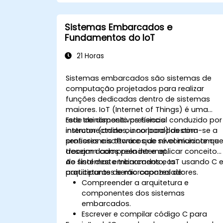
aplicações IoT.
Implementar processamento de
dados em tempo real e tomada de
Sistemas Embarcados e
decisões em sistemas IoT.
Fundamentos do IoT
Integrar Edge AI com diversos
protocolos e plataformas de IoT.
21 Horas
Abordar considerações éticas e
melhores práticas no uso do Edge AI
Sistemas embarcados são sistemas de
para IoT.
computação projetados para realizar
funções dedicadas dentro de sistemas
maiores. IoT (Internet of Things) é uma
rede de dispositivos físicos
Este treinamento presencial conduzido por
interconectados, incorporados com
instrutor (online ou no local) destina-se a
sensores e software que se comunicam e
profissionais técnicos de nível iniciante qu
trocam dados pela internet.
desejam compreender e aplicar conceitos
de sistemas embarcados e IoT usando C 
Ao final deste treinamento, os
arquiteturas de microcontroladores.
participantes serão capazes de:
Compreender a arquitetura e
componentes dos sistemas
embarcados.
Escrever e compilar código C para