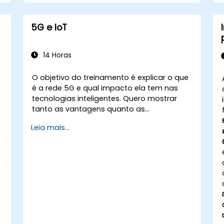
em microcontroladores de baixa
potência.
Implementar manutenção preditiva e
5G e IoT
deteção de anomalias usando TinyML.
Otimizar os modelos TinyML para uma
utilização eficiente da energia e da
14 Horas
memória.
O objetivo do treinamento é explicar o que
é a rede 5G e qual impacto ela tem nas
tecnologias inteligentes. Quero mostrar
tanto as vantagens quanto as
desvantagens dessas relações
Leia mais...
tecnológicas (5G / IoT) e apresentar as
direções de desenvolvimento da rede, que
e
desde o início foi dedicada ao mundo
inteligente.
e