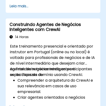
Integrar mecanismos de registro,
Leia mais...
governança e conformidade.
implantar e monitorar sistemas baseados
no CrewAI em ambientes de produção
Construindo Agentes de Negócios
seguros.
Inteligentes com CrewAI
14 Horas
Este treinamento presencial e orientado por
instrutor em Portugal (online ou no local) é
voltado para profissionais de negócios e de IA
de nível intermediário que desejam criar
agentes de negócios inteligentes e
Ao final deste treinamento, os participantes
específicos do domínio usando CrewAI.
serão capazes de:
Compreender a arquitetura do CrewAI e
sua relevância em casos de uso
empresarial.
Criar agentes orientados a negócios
usando papéis, ferramentas e memória.