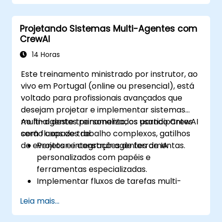
diagnóstico para o comportamento dos
agentes.
Projetando Sistemas Multi-Agentes com
Implantar, gerenciar e escalar soluções
CrewAI
CrewAI em ambientes de produção.
14 Horas
Este treinamento ministrado por instrutor, ao
vivo em Portugal (online ou presencial), está
voltado para profissionais avançados que
desejam projetar e implementar sistemas
multi-agentes personalizados usando CrewAI
Ao final deste treinamento, os participantes
com fluxos de trabalho complexos, gatilhos
serão capazes de:
de eventos e integrações de ferramentas.
Projetar e construir agentes de IA
personalizados com papéis e
ferramentas especializadas.
Implementar fluxos de tarefas multi-
agentes complexos e orientados por
Leia mais...
eventos.
Integrar APIs externas e pipelines de