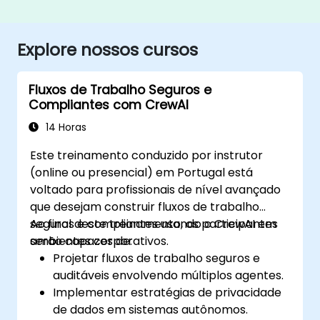
Explore nossos cursos
Fluxos de Trabalho Seguros e
Compliantes com CrewAI
14 Horas
Este treinamento conduzido por instrutor
(online ou presencial) em Portugal está
voltado para profissionais de nível avançado
que desejam construir fluxos de trabalho
seguros e compliantes usando o CrewAI em
Ao final deste treinamento, os participantes
ambientes corporativos.
serão capazes de:
Projetar fluxos de trabalho seguros e
auditáveis envolvendo múltiplos agentes.
Implementar estratégias de privacidade
de dados em sistemas autônomos.