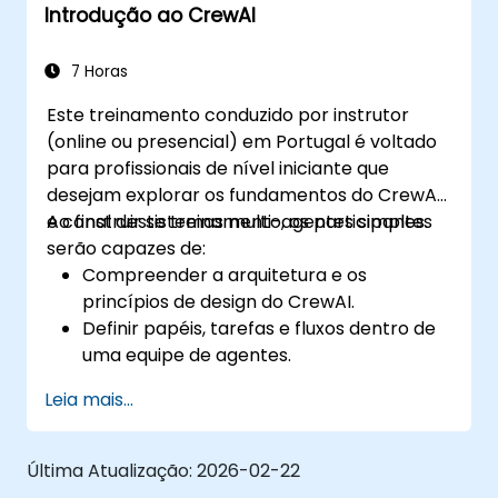
Introdução ao CrewAI
7 Horas
Este treinamento conduzido por instrutor
(online ou presencial) em Portugal é voltado
para profissionais de nível iniciante que
desejam explorar os fundamentos do CrewAI
e construir sistemas multi-agentes simples.
Ao final deste treinamento, os participantes
serão capazes de:
Compreender a arquitetura e os
princípios de design do CrewAI.
Definir papéis, tarefas e fluxos dentro de
uma equipe de agentes.
Criar fluxos de trabalho colaborativos
Leia mais...
usando o framework do CrewAI.
Construir, testar e executar cenários
multi-agentes básicos.
Última Atualização:
2026-02-22