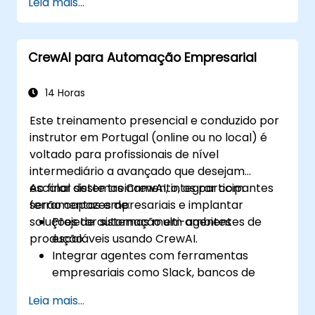
Leia mais...
Construir equipes de agentes que
colaboram para executar fluxos de
trabalho empresariais.
CrewAI para Automação Empresarial
Aplicar o CrewAI em cenários práticos,
como finanças, marketing e suporte ao
cliente.
14 Horas
Este treinamento presencial e conduzido por
instrutor em Portugal (online ou no local) é
voltado para profissionais de nível
intermediário a avançado que desejam
escalar sistemas CrewAI, integrar com
Ao final deste treinamento, os participantes
ferramentas empresariais e implantar
serão capazes de:
soluções de automação em ambientes de
Projetar sistemas multi-agentes
produção.
escaláveis usando CrewAI.
Integrar agentes com ferramentas
empresariais como Slack, bancos de
dados e APIs.
Leia mais...
Implementar monitoramento, registro e