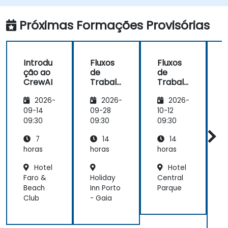
Próximas Formações Provisórias
Introdu
Fluxos
Fluxos
F
ção ao
de
de
CrewAI
Trabalh
Trabalh
o
o
2026-
2026-
2026-
Seguros
Seguros
e
e
09-14
09-28
10-12
1
Compli
Compli
09:30
09:30
09:30
0
antes
antes
7
14
14
com
com
CrewAI
CrewAI
horas
horas
horas
h
Hotel
Hotel
Faro &
Holiday
Central
P
Beach
Inn Porto
Parque
S
Club
- Gaia
M
o