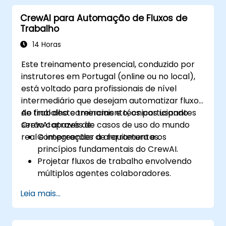
dados em um sistema CrewAI.
CrewAI para Automação de Fluxos de
Otimizar a coordenação, o tratamento de
Trabalho
erros e a eficiência de execução de
sistemas multi-agentes.
14 Horas
Este treinamento presencial, conduzido por
instrutores em Portugal (online ou no local),
está voltado para profissionais de nível
intermediário que desejam automatizar fluxos
de trabalho comerciais e técnicos usando
Ao final deste treinamento, os participantes
CrewAI através de casos de uso do mundo
serão capazes de:
real e integrações de ferramentas.
Compreender a arquitetura e os
princípios fundamentais do CrewAI.
Projetar fluxos de trabalho envolvendo
múltiplos agentes colaboradores.
Integrar o CrewAI com APIs, ferramentas
Leia mais...
e sistemas externos.
Implementar e orquestrar casos de uso
de automação do mundo real.