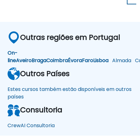
Outras regiões em Portugal
On-
line
Aveiro
Braga
Coimbra
Évora
Faro
Lisboa
Almada
Ca
Outros Países
Estes cursos também estão disponíveis em outros
países
Consultoria
CrewAI Consultoria