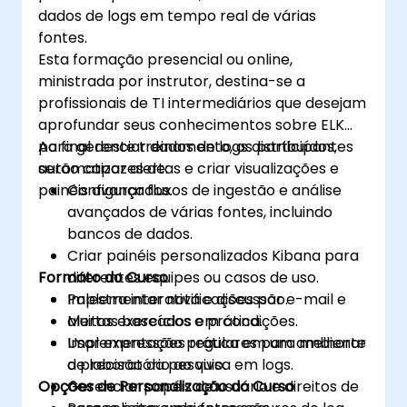
dados de logs em tempo real de várias
solução de problemas do Elasticsearch e
fontes.
Kibana.
Esta formação presencial ou online,
ministrada por instrutor, destina-se a
profissionais de TI intermediários que desejam
aprofundar seus conhecimentos sobre ELK
para gerenciar dados de logs distribuídos,
Ao final deste treinamento, os participantes
automatizar alertas e criar visualizações e
serão capazes de:
painéis avançados.
Configurar fluxos de ingestão e análise
avançados de várias fontes, incluindo
bancos de dados.
Criar painéis personalizados Kibana para
Formato do Curso
diferentes equipes ou casos de uso.
Implementar notificações por e-mail e
Palestra interativa e discussão.
alertas baseados em condições.
Muitos exercícios e prática.
Usar expressões regulares para melhorar
Implementação prática em um ambiente
a precisão da pesquisa em logs.
de laboratório ao vivo.
Opções de Personalização do Curso
Gerenciar papéis de usuário e direitos de