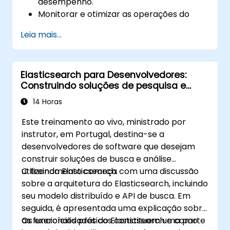
desempenho.
Monitorar e otimizar as operações do
Elasticsearch.
Leia mais...
Integrar com Kibana e Logstash para
análise avançada e visualização.
Estender a funcionalidade do
Elasticsearch para Desenvolvedores:
Elasticsearch com plugins.
Construindo soluções de pesquisa e
Escalar o Elasticsearch usando técnicas
análise com o Elasticsearch
de clustering e sharding.
14 Horas
Este treinamento ao vivo, ministrado por
instrutor, em Portugal, destina-se a
desenvolvedores de software que desejam
construir soluções de busca e análise
utilizando Elasticsearch.
O treinamento começa com uma discussão
sobre a arquitetura do Elasticsearch, incluindo
seu modelo distribuído e API de busca. Em
seguida, é apresentada uma explicação sobre
as funcionalidades do Elasticsearch e como
Os exercícios práticos constituem uma parte