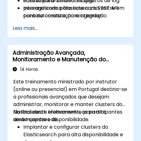
acesso para ambientes seguros de log.
Para solicitar uma formação
Interagir com a Elasticsearch REST API
personalizada para este curso, entre em
para automatização e integração.
contato conosco para agendar.
Leia mais...
Administração Avançada,
Monitoramento e Manutenção do
Elasticsearch
14 Horas
Este treinamento ministrado por instrutor
(online ou presencial) em Portugal destina-se
a profissionais avançados que desejam
administrar, monitorar e manter clusters do
Elasticsearch efetivamente para alto
No final deste treinamento, os participantes
desempenho e disponibilidade.
serão capazes de:
Implantar e configurar clusters do
Elasticsearch para alta disponibilidade e