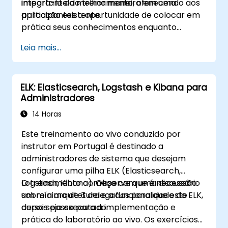
integrá-lo da melhor maneira em uma
importante do treinamento, oferecendo aos
aplicação existente.
participantes a oportunidade de colocar em
prática seus conhecimentos enquanto
recebem feedback sobre sua
Leia mais...
implementação e progresso.
ELK: Elasticsearch, Logstash e Kibana para
Administradores
14 Horas
Este treinamento ao vivo conduzido por
instrutor em Portugal é destinado a
administradores de sistema que desejam
configurar uma pilha ELK (Elasticsearch,
Logstash, Kibana). Observe que é necessário
O treinamento começa com uma discussão
um mínimo de 3 delegados para que este
sobre a arquitetura e a funcionalidade do ELK,
curso seja executado.
depois passa para a implementação e
prática do laboratório ao vivo. Os exercícios