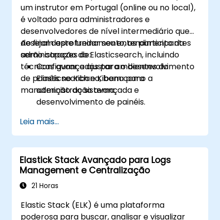
um instrutor em Portugal (online ou no local),
é voltado para administradores e
desenvolvedores de nível intermediário que
desejam aprofundar seu entendimento da
Ao final deste treinamento, os participantes
administração do Elasticsearch, incluindo
serão capazes de:
técnicas avançadas para o desenvolvimento
Configurar e ajustar ambientes do
de painéis no Kibana, bem como a
Elasticsearch e Kibana para
manutenção do sistema.
administração avançada e
desenvolvimento de painéis.
Criar e gerenciar índices, mapeamentos
Leia mais...
e modelos de dados no Elasticsearch.
Desenvolver consultas e filtros
avançados para extrair insights valiosos
Elastick Stack Avançado para Logs
dos dados do Elasticsearch.
Management e Centralização
Projetar e construir painéis interativos no
Kibana usando diversos tipos de
21 Horas
visualização e técnicas.
Elastic Stack (ELK) é uma plataforma
Implementar práticas recomendadas
poderosa para buscar, analisar e visualizar
para a administração, otimização e