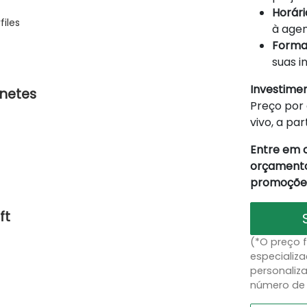
Horário
iles
à agen
Forma
suas i
Investime
netes
Preço por 
vivo, a par
Entre em 
orçamento
promoções
ft
(*O preço 
especializa
personaliz
número de 