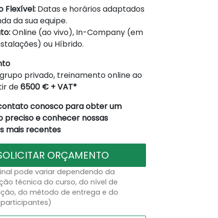
 Flexível:
Datas e horários adaptados
da da sua equipe.
to:
Online (ao vivo), In-Company (em
nstalações) ou Híbrido.
nto
grupo privado, treinamento online ao
tir de
6500 € + VAT*
contato conosco para obter um
 preciso e conhecer nossas
 mais recentes
SOLICITAR ORÇAMENTO
final pode variar dependendo da
ção técnica do curso, do nível de
ação, do método de entrega e do
participantes)