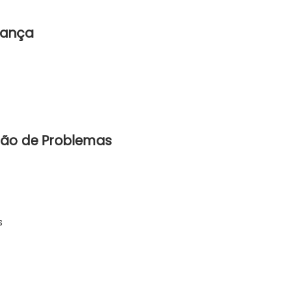
rança
ção de Problemas
s