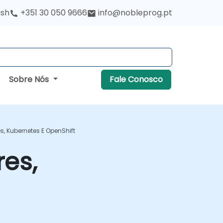
ish
+351 30 050 9666
info@nobleprog.pt
Sobre Nós
Fale Conosco
s, Kubernetes E OpenShift
es,