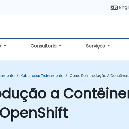
Engl
o
Consultoria
Serviços
inamento
Kubernetes Treinamento
Curso De Introdução A Contêinere
odução a Contêiner
 OpenShift