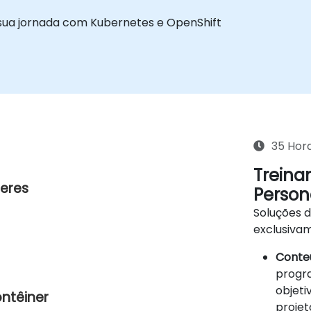
do sua jornada com Kubernetes e OpenShift
35 Hor
Treina
neres
Person
Soluções 
exclusiva
Conteú
progra
objeti
ntêiner
projet