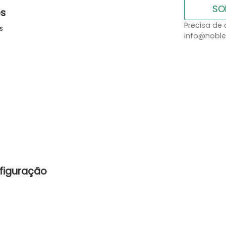
SO
es
Precisa de 
s
info@noble
figuração