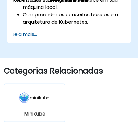
máquina local.
Compreender os conceitos básicos e a
arquitetura de Kubernetes.
Implantar e gerenciar contêineres
Leia mais...
usando o kubectl e o painel do Minikube.
Configurar armazenamento persistente e
soluções de rede para Kubernetes.
Utilizar o Minikube para desenvolver,
testar e depurar aplicações.
Categorias Relacionadas
Minikube