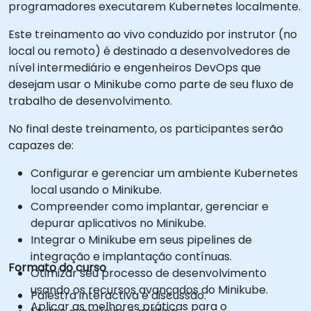
programadores executarem Kubernetes localmente.
Este treinamento ao vivo conduzido por instrutor (no
local ou remoto) é destinado a desenvolvedores de
nível intermediário e engenheiros DevOps que
desejam usar o Minikube como parte de seu fluxo de
trabalho de desenvolvimento.
No final deste treinamento, os participantes serão
capazes de:
Configurar e gerenciar um ambiente Kubernetes
local usando o Minikube.
Compreender como implantar, gerenciar e
depurar aplicativos no Minikube.
Integrar o Minikube em seus pipelines de
integração e implantação contínuas.
Formato do curso
Otimizar seu processo de desenvolvimento
usando os recursos avançados do Minikube.
Palestra interactiva e discussão.
Aplicar as melhores práticas para o