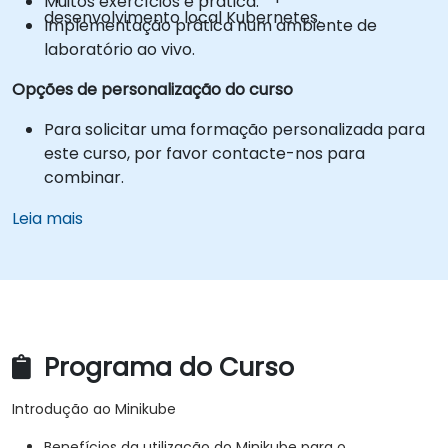
Muitos exercícios e prática.
desenvolvimento local Kubernetes.
Implementação prática num ambiente de
laboratório ao vivo.
Opções de personalização do curso
Para solicitar uma formação personalizada para
este curso, por favor contacte-nos para
combinar.
Leia mais
Programa do Curso
Introdução ao Minikube
Benefícios da utilização do Minikube para o