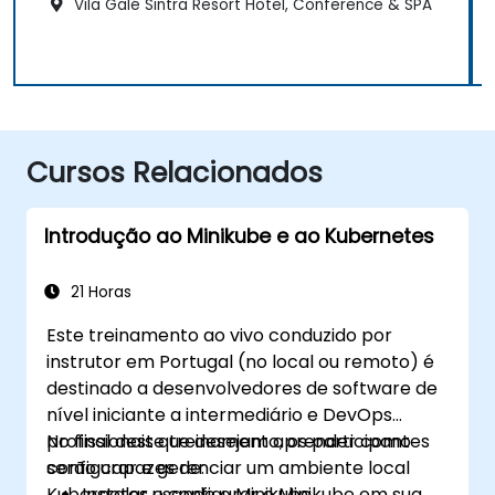
Vila Galé Sintra Resort Hotel, Conference & SPA
Cursos Relacionados
Introdução ao Minikube e ao Kubernetes
21 Horas
Este treinamento ao vivo conduzido por
instrutor em Portugal (no local ou remoto) é
destinado a desenvolvedores de software de
nível iniciante a intermediário e DevOps
profissionais que desejam aprender como
No final deste treinamento, os participantes
configurar e gerenciar um ambiente local
serão capazes de:
Kubernetes usando o Minikube.
Instalar e configurar o Minikube em sua