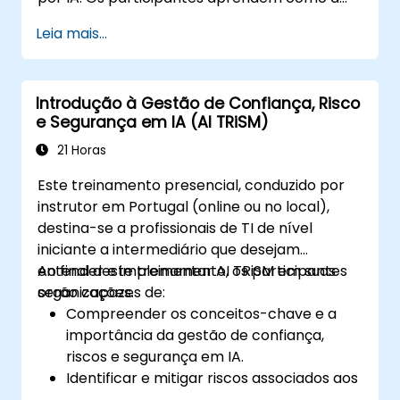
segurança de IA difere da segurança web
Leia mais...
tradicional, exploram ameaças comuns
específicas de IA, como injeção de prompt,
envenenamento de RAG e abuso de agentes,
Introdução à Gestão de Confiança, Risco
e entendem como proteger sistemas de IA
e Segurança em IA (AI TRiSM)
usando defesas em camadas, incluindo WAFs,
gateways de IA, segurança de API e guardrails.
21 Horas
Por meio de laboratórios práticos e exemplos
Este treinamento presencial, conduzido por
do mundo real, os alunos adquirem as
instrutor em Portugal (online ou no local),
habilidades para identificar padrões de
destina-se a profissionais de TI de nível
ataque de IA, proteger aplicações baseadas
iniciante a intermediário que desejam
em LLM e implantar defesas eficazes em
entender e implementar AI TRiSM em suas
Ao final deste treinamento, os participantes
runtime para ambientes de produção.
organizações.
serão capazes de:
Compreender os conceitos-chave e a
importância da gestão de confiança,
riscos e segurança em IA.
Identificar e mitigar riscos associados aos
sistemas de IA.