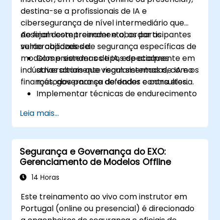
destina-se a profissionais de IA e
cibersegurança de nível intermediário que
desejam compreender e abordar as
Ao final deste treinamento, os participantes
vulnerabilidades de segurança específicas de
serão capazes de:
modelos e sistemas de IA, especialmente em
Compreender os tipos de ataques
indústrias altamente regulamentadas, como
adversariais que visam sistemas de IA e os
finanças, governança de dados e consultoria.
métodos para se defender contra eles.
Implementar técnicas de endurecimento
de modelos para proteger pipelines de
Leia mais...
aprendizado de máquina.
Garantir a segurança e a integridade dos
dados em modelos de aprendizado de
Segurança e Governança do EXO:
máquina.
Gerenciamento de Modelos Offline
Navegar pelos requisitos de
conformidade regulatória relacionados à
14 Horas
segurança de IA.
Este treinamento ao vivo com instrutor em
Portugal (online ou presencial) é direcionado