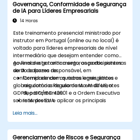
Governança, Conformidade e Segurança
de IA para Líderes Empresariais
14 Horas
Este treinamento presencial ministrado por
instrutor em Portugal (online ou no local) é
voltado para líderes empresariais de nível
intermediário que desejam entender como
governar e garantir a segurança dos sistemas
Ao final deste treinamento, os participantes
de IA de forma responsável, em
serão capazes de:
conformidade com quadros emergentes
Compreender os riscos legais, éticos e
globais, como o Regulamento AI da UE, o
regulatórios do uso da IA em diferentes
GDPR, a ISO/IEC 42001 e a Ordem Executiva
departamentos.
sobre IA dos EUA.
Interpretar e aplicar os principais
quadros de governança de IA
Leia mais...
(Regulamento AI da UE, NIST AI RMF,
ISO/IEC 42001).
Estabelecer políticas de segurança,
Gerenciamento de Riscos e Segurança
auditoria e supervisão para a