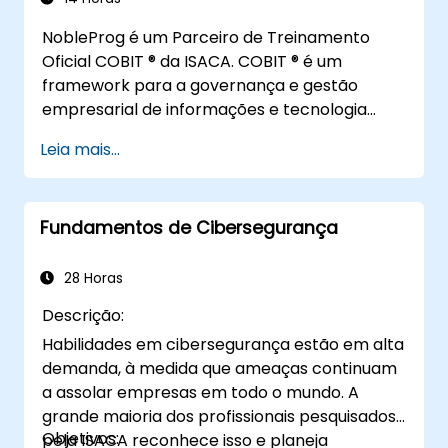
Planejar, estabelecer e gerenciar a
privacidade, gestores de risco, auditores
NobleProg é um Parceiro de Treinamento
capacidade de detectar, investigar,
de segurança e pessoal de conformidade,
Oficial COBIT ® da ISACA. COBIT ® é um
responder e recuperar-se de incidentes
BCP/DR, executivos e gerentes
framework para a governança e gestão
de segurança da informação para
operacionais responsáveis por funções
empresarial de informações e tecnologia
minimizar o impacto no negócio
de garantia
(I&T) que suporta a realização dos objetivos
Leia mais...
da empresa.
Fundamentos de Cibersegurança
28 Horas
Descrição:
Habilidades em cibersegurança estão em alta
demanda, à medida que ameaças continuam
a assolar empresas em todo o mundo. A
grande maioria dos profissionais pesquisados
Objetivos:
pela ISACA reconhece isso e planeja