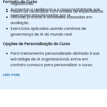
Formato do Curso
regulatórias.
Aumentar a resiliência e a responsabilidade nas
Palestras facilitadas com análise de especialistas.
operações impulsionadas por IA.
Oficinas práticas e atividades baseadas em
avaliação.
Exercícios aplicados usando cenários de
governança de IA do mundo real.
Opções de Personalização do Curso
Para treinamento personalizado alinhado à sua
estratégia de IA organizacional, entre em
contato conosco para personalizar o curso.
Leia mais