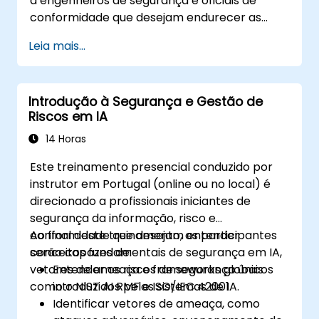
a engenheiros de segurança e oficiais de
conformidade que desejam endurecer as
implantações do EXO, controlar o acesso aos
Leia mais...
modelos e governar cargas de trabalho de IA
executadas inteiramente em ambientes on-
premise.
Introdução à Segurança e Gestão de
Riscos em IA
14 Horas
Este treinamento presencial conduzido por
instrutor em Portugal (online ou no local) é
direcionado a profissionais iniciantes de
segurança da informação, risco e
conformidade que desejam entender
Ao final deste treinamento, os participantes
conceitos fundamentais de segurança em IA,
serão capazes de:
vetores de ameaça e frameworks globais
Entender os riscos de segurança únicos
como o NIST AI RMF e ISO/IEC 42001.
introduzidos pelos sistemas de IA.
Identificar vetores de ameaça, como