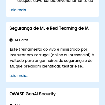
ataques adversários, envenenamento de
dados e inversão de modelo.
Leia mais...
Aplicar modelos fundamentais de
governança, como o Framework de
Gestão de Riscos em IA do NIST.
Segurança de ML e Red Teaming de IA
Alinhar o uso da IA com normas
emergentes, diretrizes de conformidade
e princípios éticos.
14 Horas
Este treinamento ao vivo e ministrado por
instrutor em Portugal (online ou presencial) é
voltado para engenheiros de segurança e de
ML que precisam identificar, testar e se
defender contra ataques a modelos de ML e
Leia mais...
aplicações alimentadas por LLM.
OWASP GenAI Security