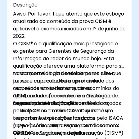
Descrição:
a confidencialidade, integridade e
Aviso: Por favor, fique atento que este esboço
disponibilidade dos ativos de informação.
atualizado do conteúdo da prova CISM é
aplicável a exames iniciados em 1º de junho de
2022.
O CISM® é a qualificação mais prestigiada e
exigente para Gerentes de Segurança da
Informação ao redor do mundo hoje. Esta
qualificação oferece uma plataforma para se
tornar parte de uma rede de pares elite que
Nossa metodologia de treinamento CISM
possui a capacidade de aprender e
fornece uma cobertura aprofundada dos
reaprender constantemente as
conteúdos em todos os quatro domínios do
oportunidades/correntes em Gestão de
CISM, com um foco claro na construção de
Segurança da Informação.
conceitos e resolução de questões lançadas
Nossos instrutores incentivam todos os
pela ISACA no exame CISM. O curso é um
participantes a revisarem as questões,
treinamento intensivo e hardcore
respostas e explicações lançadas pela ISACA
preparatório para o Exame Certificado em
(QA&E) como preparação para o exame. O
Objetivo:
Gestão de Segurança da Informação (CISM®)
QA&E é excepcional na ajuda aos