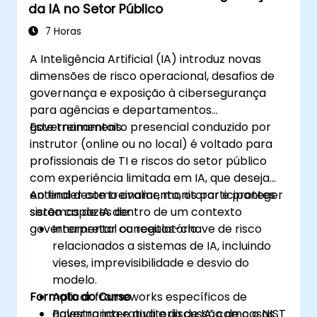
da IA no Setor Público
implantação de IA na empresa.
Desenvolver diretrizes de aquisição e uso
7 Horas
para sistemas de IA terceirizados e
A Inteligência Artificial (IA) introduz novas
internos.
dimensões de risco operacional, desafios de
governança e exposição à cibersegurança
para agências e departamentos
governamentais.
Este treinamento presencial conduzido por
instrutor (online ou no local) é voltado para
profissionais de TI e riscos do setor público
com experiência limitada em IA, que desejam
entender como avaliar, monitorar e proteger
Ao final deste treinamento, os participantes
sistemas de IA dentro de um contexto
serão capazes de:
governamental ou regulatório.
Interpretar conceitos-chave de risco
relacionados a sistemas de IA, incluindo
vieses, imprevisibilidade e desvio do
modelo.
Formato do Curso
Aplicar frameworks específicos de
governança e auditoria de IA, como o NIST
Palestra interativa e discussão de casos