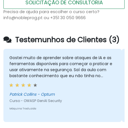
SOLICITAÇÃO DE CONSULTORIA
Precisa de ajuda para escolher o curso certo?
info@nobleprog.pt ou +351 30 050 9666
Testemunhos de Clientes (3)
Gostei muito de aprender sobre ataques de IA e as
ferramentas disponíveis para começar a praticar e
usar ativamente na segurança. Saí da aula com
bastante conhecimento que eu não tinha no
começo, e o curso foi exatamente o que eu
M
esperava. A parte que mais me chamou atenção na
C
apresentação foi o Comet Browser, e fiquei
Patrick Collins - Optum
M
impressionado com o que ele pode fazer. Com
Curso - OWASP GenAI Security
certeza investigarei isso mais a fundo. No geral, foi
Máquina Traduzida
um ótimo curso e aproveitei muito para aprender o
OWASP Top 10 para GenAI.