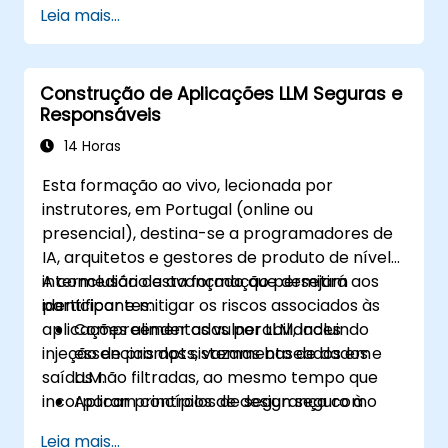
Leia mais...
Implementar práticas recomendadas de
segurança para a IA.
Entender conformidade regulatória e
Construção de Aplicações LLM Seguras e
considerações éticas para a IA.
Responsáveis
Desenvolver estratégias para uma
governança e gestão eficazes da IA.
14 Horas
Esta formação ao vivo, lecionada por
instrutores, em Portugal (online ou
presencial), destina-se a programadores de
IA, arquitetos e gestores de produto de nível
intermediário a avançado que desejam
A conclusão desta formação permitirá aos
identificar e mitigar os riscos associados às
participantes:
aplicações alimentadas por LLM, incluindo
Compreender as vulnerabilidades
injeção de prompts, vazamento de dados e
essenciais dos sistemas baseados em
saídas não filtradas, ao mesmo tempo que
LLM.
incorporam controlos de segurança como
Aplicar princípios de design seguro à
validação de entrada, supervisão com
arquitetura de aplicações LLM.
Leia mais...