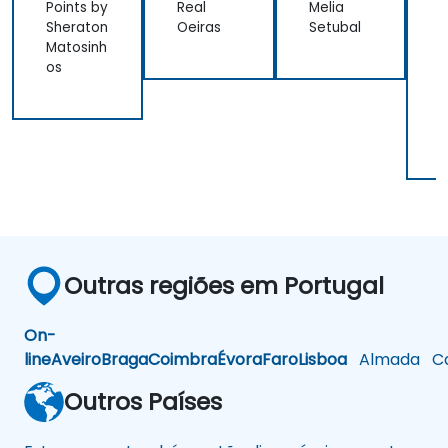
Points by
Real
Melia
G
Sheraton
Oeiras
Setubal
S
Matosinh
R
os
H
n
Outras regiões em Portugal
On-
line
Aveiro
Braga
Coimbra
Évora
Faro
Lisboa
Almada
Ca
Outros Países