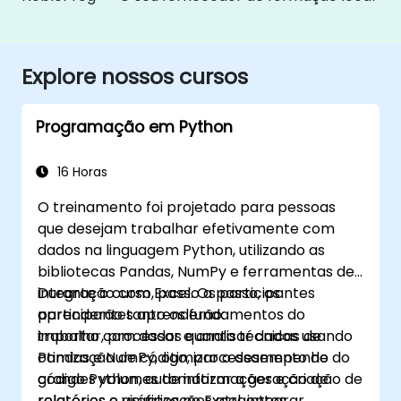
Explore nossos cursos
Programação em Python
16 Horas
O treinamento foi projetado para pessoas
que desejam trabalhar efetivamente com
dados na linguagem Python, utilizando as
bibliotecas Pandas, NumPy e ferramentas de
integração com Excel. Os participantes
Durante o curso, passo a passo, os
aprenderão tanto os fundamentos do
participantes aprenderão:
trabalho com dados quanto técnicas de
importar, processar e analisar dados usando
otimização de código, processamento de
Pandas e NumPy, otimizar o desempenho do
grandes volumes de informações e criação de
código Python, automatizar a geração de
relatórios e visualizações atraentes.
relatórios e gráficos no Excel, integrar