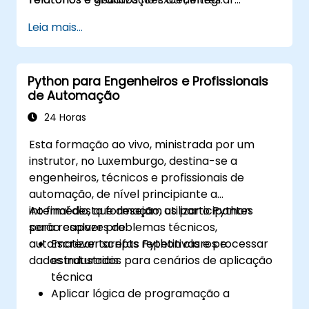
diferentes fontes de dados em um processo
Leia mais...
analítico coerente.
Python para Engenheiros e Profissionais
de Automação
24 Horas
Esta formação ao vivo, ministrada por um
instrutor, no Luxemburgo, destina-se a
engenheiros, técnicos e profissionais de
automação, de nível principiante a
intermédio, que desejam utilizar o Python
Ao final desta formação, os participantes
para resolver problemas técnicos,
serão capazes de:
automatizar tarefas repetitivas e processar
Escrever scripts Python claros e
dados industriais.
estruturados para cenários de aplicação
técnica
Aplicar lógica de programação a