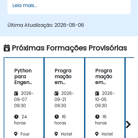
problemas orientados para a engenharia
Leia mais...
Utilizar o Python para processar dados
provenientes de ficheiros CSV, registos
(logs) e ficheiros de texto
Última Atualização:
2026-08-06
Automatizar fluxos de trabalho
repetitivos de engenharia e automação
Próximas Formações Provisórias
Python
Progra
Progra
para
mação
mação
Engenh
em
em
eiros e
Python
Python
e
2026-
2026-
2026-
Profissi
P
onais
09-07
09-21
10-05
1
de
09:30
09:30
09:30
0
Automa
24
16
16
ção
horas
horas
horas
h
Four
Hotel
Hotel