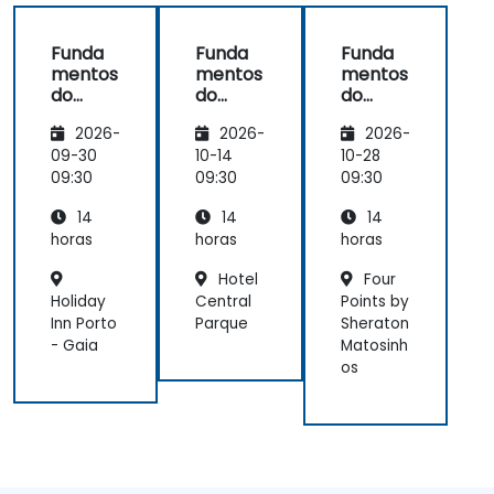
than the
course.
Funda
Funda
Funda
mentos
mentos
mentos
do
do
do
Puppet
Puppet
Puppet
2026-
2026-
2026-
09-30
10-14
10-28
09:30
09:30
09:30
14
14
14
horas
horas
horas
Hotel
Four
Holiday
Central
Points by
Inn Porto
Parque
Sheraton
- Gaia
Matosinh
os