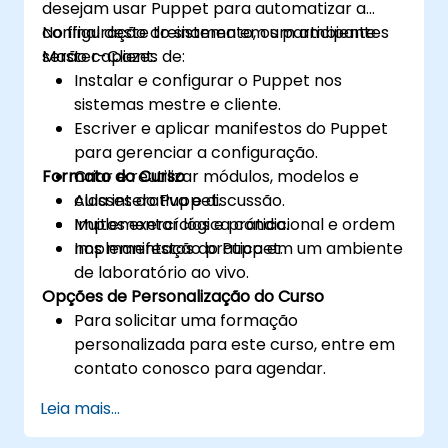
desejam usar Puppet para automatizar a
configuração do sistema em um ambiente
No final deste treinamento, os participantes
Master-Client.
serão capazes de:
Instalar e configurar o Puppet nos
sistemas mestre e cliente.
Escriver e aplicar manifestos do Puppet
para gerenciar a configuração.
Formato do Curso
Criar e reutilizar módulos, modelos e
classes do Puppet.
Aula interativa e discussão.
Implementar lógica condicional e ordem
Muitos exercícios e prática.
nos manifestos do Puppet.
Implementação pratica em um ambiente
de laboratório ao vivo.
Opções de Personalização do Curso
Para solicitar uma formação
personalizada para este curso, entre em
contato conosco para agendar.
Leia mais...