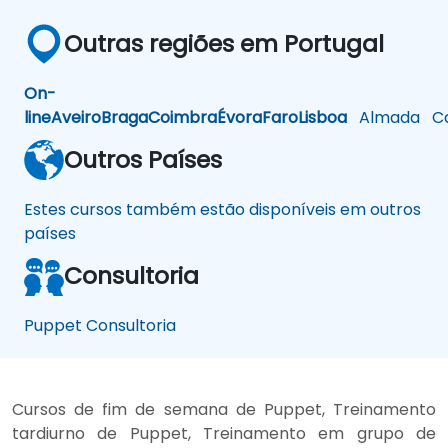
Outras regiões em Portugal
On-
line
Aveiro
Braga
Coimbra
Évora
Faro
Lisboa
Almada
Ca
Outros Países
Estes cursos também estão disponíveis em outros
países
Consultoria
Puppet Consultoria
Cursos de fim de semana de Puppet, Treinamento
tardiurno de Puppet, Treinamento em grupo de