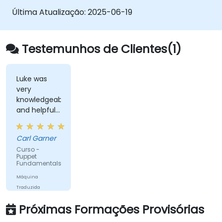
Última Atualização:
2025-06-19
Testemunhos de Clientes(1)
Luke was
very
knowledgeable
and helpful
throughout
the training,
Carl Garner
including
Curso -
answering
Puppet
some
Fundamentals
questions
Máquina
which were
Traduzida
probably
more
Próximas Formações Provisórias
advanced