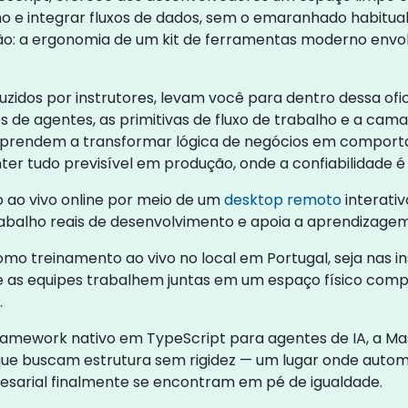
lho e integrar fluxos de dados, sem o emaranhado habitual
são: a ergonomia de um kit de ferramentas moderno env
uzidos por instrutores, levam você para dentro dessa ofic
de agentes, as primitivas de fluxo de trabalho e a cama
es aprendem a transformar lógica de negócios em compor
nter tudo previsível em produção, onde a confiabilidade
 ao vivo online por meio de um
desktop remoto
interati
abalho reais de desenvolvimento e apoia a aprendizagem 
o treinamento ao vivo no local em Portugal, seja nas in
e as equipes trabalhem juntas em um espaço físico com
.
amework nativo em TypeScript para agentes de IA, a Ma
que buscam estrutura sem rigidez — um lugar onde autom
sarial finalmente se encontram em pé de igualdade.