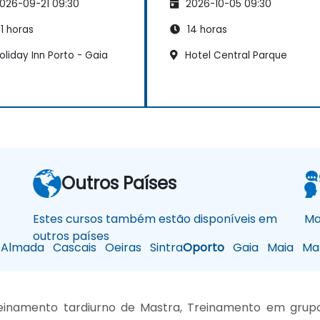
026-09-21 09:30
2026-10-05 09:30
temas Externos
1 horas
14 horas
liday Inn Porto - Gaia
Hotel Central Parque
Outros Países
Estes cursos também estão disponíveis em
Ma
outros países
Almada
Cascais
Oeiras
Sintra
Oporto
Gaia
Maia
Mat
inamento tardiurno de Mastra, Treinamento em grupo 