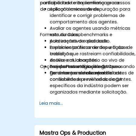
confiabilidade e implementar processos
participantes terão confiança para:
de avaliação mensuráveis.
Aplicar técnicas de depuração para
identificar e corrigir problemas de
comportamento dos agentes.
Avaliar os agentes usando métricas
Formato do Curso
estruturadas, benchmarks e
pontuações de qualidade.
Aula interativa e discussão.
Implementar ferramentas e fluxos de
Exercícios práticos de depuração e
trabalho que rastreiam confiabilidade,
avaliação.
desvio e alucinações.
Análise em laboratório ao vivo de
Opções de Personalização do Curso
Projetar estratégias de QA que
comportamentos de agentes usando
garantam um desempenho
ferramentas de observabilidade.
Cenários personalizados de testes de
consistente e previsível dos agentes.
confiabilidade e métodos de QA
específicos da indústria podem ser
organizados mediante solicitação.
Leia mais...
Mastra Ops & Production