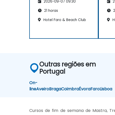
2026-09-07 09:30
2
Sistemas Externos
Sis
21 horas
2
Hotel Faro & Beach Club
Ho
Outras regiões em
Portugal
On-
line
Aveiro
Braga
Coimbra
Évora
Faro
Lisboa
Cursos de fim de semana de Mastra, Tre