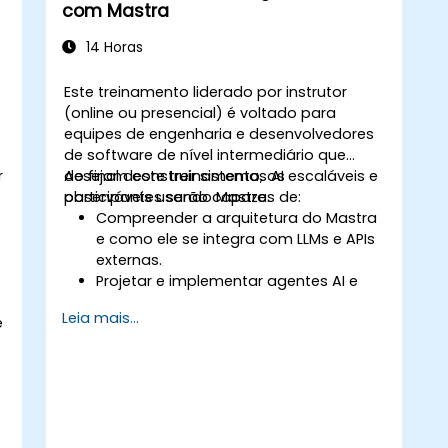
com Mastra
14 Horas
Este treinamento liderado por instrutor
(online ou presencial) é voltado para
equipes de engenharia e desenvolvedores
e
de software de nível intermediário que
r
desejam construir sistemas AI escaláveis e
Ao final deste treinamento, os
observáveis usando Mastra.
participantes serão capazes de:
Compreender a arquitetura do Mastra
e como ele se integra com LLMs e APIs
externas.
Projetar e implementar agentes AI e
fluxos de trabalho usando TypeScript.
Leia mais...
e
Utilizar as ferramentas de
observabilidade e memória do Mastra
para monitorar e melhorar o
desempenho dos agentes.
Implementar aplicações AI prontas
para produção aproveitando os