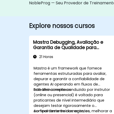
NobleProg — Seu Provedor de Treinament
Explore nossos cursos
Mastra Debugging, Avaliação e
Garantia de Qualidade para
Agentes AI
21 Horas
Mastra é um framework que fornece
ferramentas estruturadas para avaliar,
depurar e garantir a confiabilidade de
agentes AI operando em fluxos de
trabalho complexos.
Este treinamento conduzido por instrutor
(online ou presencial) é voltado para
praticantes de nível intermediário que
desejam testar rigorosamente o
comportamento dos agentes, melhorar a
Ao final deste treinamento, os