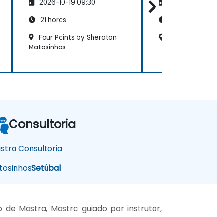
2026-10-19 09:30
2026-11-02 09
Sistemas Ext
21 horas
21 horas
Four Points by Sheraton
Hotel Real Oei
Matosinhos
Consultoria
stra Consultoria
osinhos
Setúbal
de Mastra, Mastra guiado por instrutor,