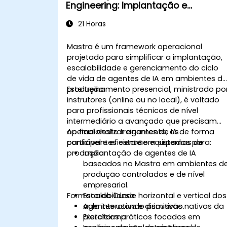
Engineering: Implantação e
Escalabilidade de Agentes de IA
21 Horas
Mastra é um framework operacional
projetado para simplificar a implantação,
escalabilidade e gerenciamento do ciclo
de vida de agentes de IA em ambientes d
produção.
Este treinamento presencial, ministrado po
instrutores (online ou no local), é voltado
para profissionais técnicos de nível
intermediário a avançado que precisam
operacionalizar agentes de IA de forma
Ao final deste treinamento, os
confiável e eficiente em sistemas de
participantes estarão equipados para:
produção.
Implantação de agentes de IA
baseados no Mastra em ambientes d
produção controlados e de nível
empresarial.
Formato do Curso
Escalabilidade horizontal e vertical dos
agentes usando primitivas nativas da
Aula interativa e discussão.
plataforma.
Exercícios práticos focados em