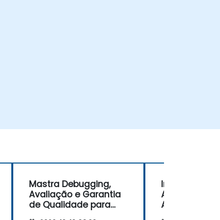
Mastra Debugging,
Integrações
Avaliação e Garantia
Avançadas do
de Qualidade para
APIs, Ferrame
Agentes AI
Dados Empres