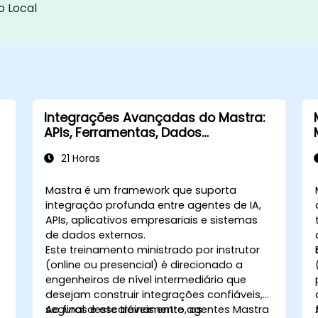
o Local
Integrações Avançadas do Mastra:
APIs, Ferramentas, Dados
Empresariais e Sistemas Externos
21 Horas
Mastra é um framework que suporta
integração profunda entre agentes de IA,
APIs, aplicativos empresariais e sistemas
de dados externos.
Este treinamento ministrado por instrutor
(online ou presencial) é direcionado a
engenheiros de nível intermediário que
desejam construir integrações confiáveis,
seguras e escaláveis entre agentes Mastra
Ao final deste treinamento, os