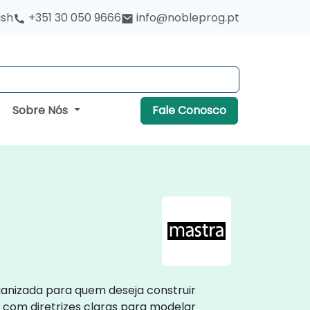
ish
+351 30 050 9666
info@nobleprog.pt
Sobre Nós
Fale Conosco
anizada para quem deseja construir
com diretrizes claras para modelar