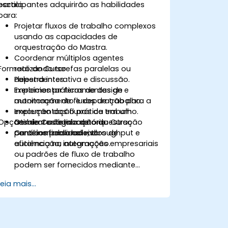
escala.
participantes adquirirão as habilidades
para:
Projetar fluxos de trabalho complexos
usando as capacidades de
orquestração do Mastra.
Coordenar múltiplos agentes
Formato do Curso
realizando tarefas paralelas ou
dependentes.
Palestra interativa e discussão.
Implementar ferramentas de
Exercícios práticos de design e
monitoramento e depuração para a
automação de fluxos de trabalho.
execução dos fluxos de trabalho.
Implementação prática em um
Opções de Customização do Curso
Otimizar a lógica de orquestração
ambiente de laboratório
para confiabilidade, throughput e
contêinerizado ao vivo.
Cenários personalizados de
eficiência na automação.
automação, integrações empresariais
ou padrões de fluxo de trabalho
podem ser fornecidos mediante
solicitação.
Leia mais...