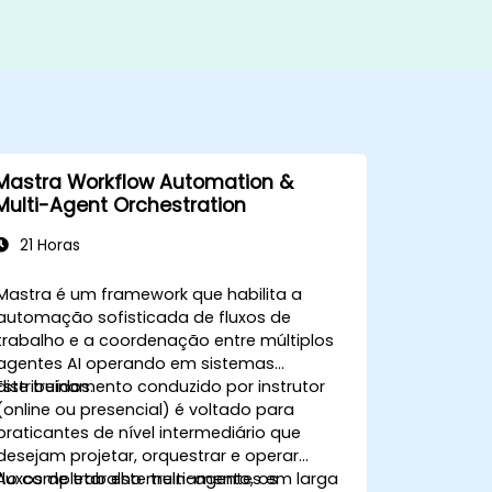
Mastra Workflow Automation &
Multi-Agent Orchestration
21 Horas
Mastra é um framework que habilita a
automação sofisticada de fluxos de
trabalho e a coordenação entre múltiplos
agentes AI operando em sistemas
distribuídos.
Este treinamento conduzido por instrutor
(online ou presencial) é voltado para
praticantes de nível intermediário que
desejam projetar, orquestrar e operar
fluxos de trabalho multi-agentes em larga
Ao completar este treinamento, os