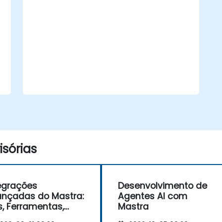
recursos do framework Mastra.
sórias
egrações
Desenvolvimento de
nçadas do Mastra:
Agentes AI com
s, Ferramentas,
Mastra
os Empresariais e