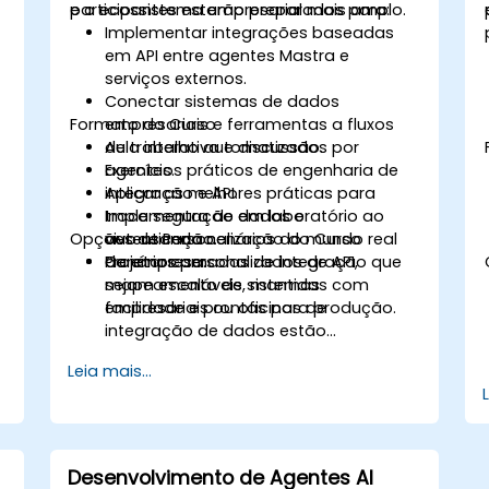
e o ecossistema empresarial mais amplo.
participantes estarão preparados para:
Implementar integrações baseadas
em API entre agentes Mastra e
serviços externos.
Conectar sistemas de dados
Formato do Curso
empresariais e ferramentas a fluxos
de trabalho automatizados por
Aula interativa e discussão.
agentes.
Exercícios práticos de engenharia de
Aplicar as melhores práticas para
integração e API.
troca segura de dados e
Implementação em laboratório ao
Opções de Personalização do Curso
autenticação.
vivo usando cenários do mundo real
Projetar camadas de integração que
da empresa.
Cenários personalizados de API,
sejam escaláveis, mantidas com
mapeamento de sistemas
facilidade e prontas para produção.
empresariais ou oficinas de
integração de dados estão
disponíveis sob pedido.
Leia mais...
Desenvolvimento de Agentes AI