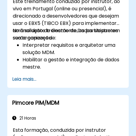
Este treinamento conduzido por instrutor, ao
vivo em Portugal (online ou presencial), é
direcionado a desenvolvedores que desejam
usar o EBX5 (TIBCO EBX) para implementar
uma solução de Gestão de Dados Mestre em
No final deste treinamento, os participantes
sua organização.
serão capazes de:
Interpretar requisitos e arquitetar uma
solução MDM.
Habilitar a gestão e integração de dados
mestre.
Integrar e transferir dados entre
Leia mais...
múltiplos sistemas.
Importar dados para o EBX5 usando
lógica de correspondência e fusão.
Pimcore PIM/MDM
Projetar, criar e documentar um modelo
de dados que atenda aos requisitos de
negócio da organização.
21 Horas
Integrar o EBX5 com serviços de
Esta formação, conduzida por instrutor
terceiros.