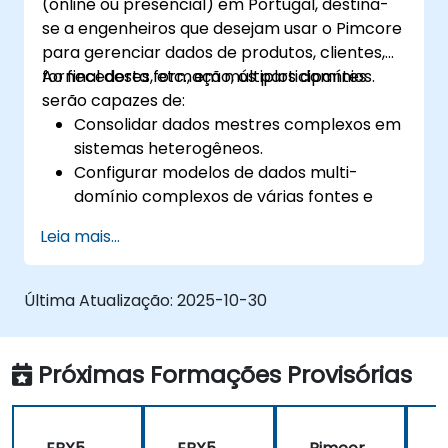
(online ou presencial) em Portugal, destina-
se a engenheiros que desejam usar o Pimcore
para gerenciar dados de produtos, clientes,
fornecedores, etc., em múltiplos domínios.
Ao final desta formação, os participantes
serão capazes de:
Consolidar dados mestres complexos em
sistemas heterogêneos.
Configurar modelos de dados multi-
domínio complexos de várias fontes e
formatos.
Leia mais...
Modelar, armazenar e gerenciar a
hierarquia e estrutura de dados dentro de
uma organização.
Última Atualização:
2025-10-30
Limpar, comparar, verificar e padronizar
dados mestres.
Integrar dados PIM com gestão de ativos
Próximas Formações Provisórias
digitais (DAM), gerenciamento de
conteúdo (CMS) e design de experiência
do usuário / cliente (UX / CX).