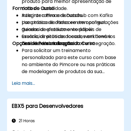
produto para melhor apresentação de
Formato do Curso
dados e usabilidade.
Integrar o Pimcore Datahub com Kafka
Aula interativa e discussão.
para troca de dados em tempo real.
Uso prático do Pimcore em configurações
Gerenciar efetivamente papéis de
guiadas de produto e workflow.
usuário, direitos de acesso, workflows e
Exercícios práticos focados em cenários
Opções de Personalização do Curso
histórico de alterações.
reais de dados de produtos e integração.
Para solicitar um treinamento
personalizado para este curso com base
no ambiente do Pimcore ou nas práticas
de modelagem de produtos da sua
organização, entre em contato conosco
Leia mais...
para agendar.
EBX5 para Desenvolvedores
21 Horas