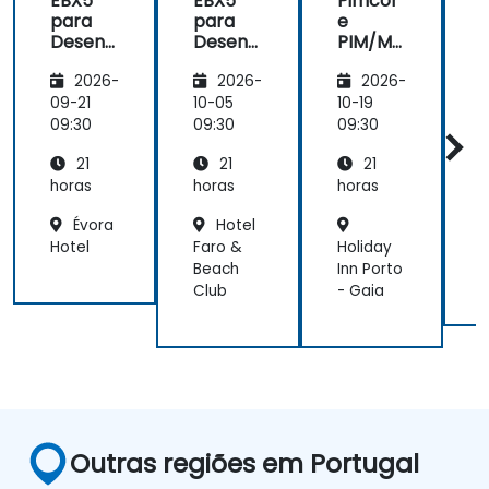
EBX5
EBX5
Pimcor
para
para
e
Desenv
Desenv
PIM/MD
olvedor
olvedor
M
2026-
2026-
2026-
es
es
09-21
10-05
10-19
1
09:30
09:30
09:30
0
21
21
21
horas
horas
horas
h
Évora
Hotel
Hotel
Faro &
Holiday
C
Beach
Inn Porto
P
Club
- Gaia
Outras regiões em Portugal