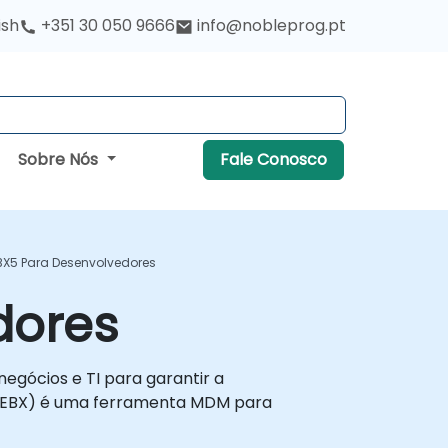
ish
+351 30 050 9666
info@nobleprog.pt
Sobre Nós
Fale Conosco
BX5 Para Desenvolvedores
dores
egócios e TI para garantir a
CO EBX) é uma ferramenta MDM para