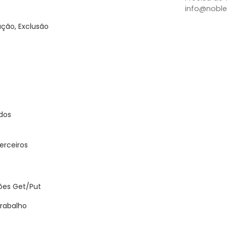
info@noble
ação, Exclusão
dos
erceiros
ões Get/Put
Trabalho