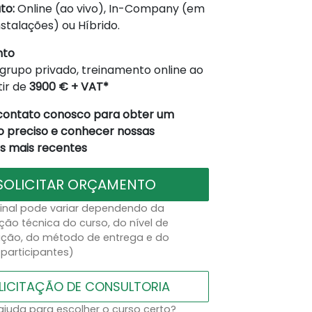
to:
Online (ao vivo), In-Company (em
nstalações) ou Híbrido.
nto
grupo privado, treinamento online ao
tir de
3900 € + VAT*
contato conosco para obter um
 preciso e conhecer nossas
 mais recentes
SOLICITAR ORÇAMENTO
final pode variar dependendo da
ção técnica do curso, do nível de
ação, do método de entrega e do
participantes)
LICITAÇÃO DE CONSULTORIA
ajuda para escolher o curso certo?