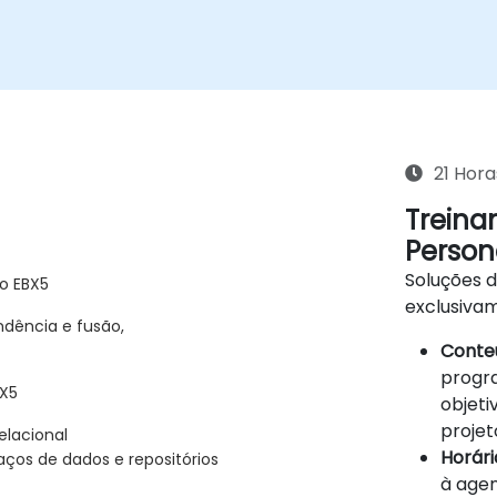
21 Hora
Treina
Person
Soluções 
do EBX5
exclusiva
dência e fusão,
Conteú
progra
X5
objeti
projet
elacional
Horário
ços de dados e repositórios
à agen