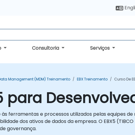
Engl
o
Consultoria
Serviços
Data Management (MDM) Treinamento
EBX Treinamento
Curso De E
5 para Desenvolve
s ferramentas e processos utilizados pelas equipes de n
sabilidade dos ativos de dados da empresa. O EBX5 (TIB
de governança.