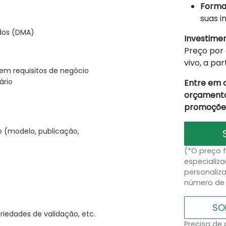
Forma
suas i
dos (DMA)
Investime
Preço por 
vivo, a par
m requisitos de negócio
ário
Entre em 
orçamento
promoções
 (modelo, publicação,
(*O preço 
especializa
personaliz
número de 
SO
iedades de validação, etc.
Precisa de 