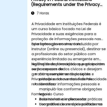
(Requirements under the Privacy
Act)
7 Horas
A Privacidade em Instituições Federais é
um curso básico focado na Lei de
Privacidade e suas exigências para a
proteção de informações pessoais nas
operações governamentais.
Esta formação ao vivo, conduzida por
instrutor (online ou presencial), destina-se
a profissionais do setor público com
experiência limitada ou emergente em
legislação de privacidade que gerenciam
No final desta formação, os participantes
ou processam dados cívicos e desejam
serão capazes de:
garantir o cumprimento da Lei de
Compreender as disposições e
Privacidade e das normas federais
princípios-chave da Lei de Privacidade
relacionadas.
Identificar informações pessoais e
manipulá-las conforme obrigações
Formato do Curso
legais.
Desenvolver e implementar práticas
Aula interativa e discussão.
compatíveis com a privacidade nas
Uso prático de cenários políticos no