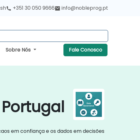
ish
+351 30 050 9666
info@nobleprog.pt
Sobre Nós
Fale Conosco
Portugal
caos em confiança e os dados em decisões