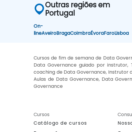
Outras regiões em
Portugal
On-
line
Aveiro
Braga
Coimbra
Évora
Faro
Lisboa
Cursos de fim de semana de Data Gover
Data Governance guiado por instrutor,
coaching de Data Governance, Instrutor
Aulas de Data Governance, Data Governa
Governance
Cursos
Consu
Catálogo de cursos
Noss