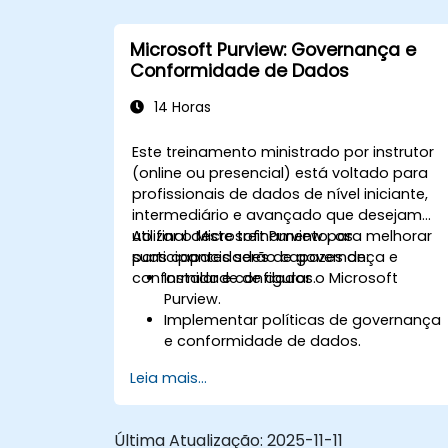
Microsoft Purview: Governança e
Conformidade de Dados
14 Horas
Este treinamento ministrado por instrutor
(online ou presencial) está voltado para
profissionais de dados de nível iniciante,
intermediário e avançado que desejam
utilizar o Microsoft Purview para melhorar
Ao final deste treinamento, os
suas capacidades de governança e
participantes serão capazes de:
conformidade de dados.
Instalar e configurar o Microsoft
Purview.
Implementar políticas de governança
e conformidade de dados.
Utilizar recursos de descoberta e
Leia mais...
classificação de dados.
Monitorar e gerenciar a conformidade
de dados.
Última Atualização:
2025-11-11