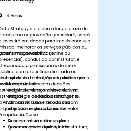
14 Horas
Data Strategy é o plano a longo prazo de
como uma organização gerenciará, usará
e investirá em dados para impulsionar sua
missão, melhorar os serviços públicos e
garantir responsabilidade.
Esta formação ao vivo (online ou
presencial), conduzida por instrutor, é
direcionada a profissionais do setor
público com experiência limitada ou
emergente em estratégia de dados que
No final desta formação, os participantes
moldam ou influenciam decisões
serão capazes de:
estratégicas e desejam desenvolver
Definir elementos-chave de uma
estratégias de dados sustentáveis e
estratégia de dados abrangente.
alinhadas à missão em toda sua
Alinhar iniciativas de dados com
organização ou departamento.
objetivos organizacionais e valor
Formato do Curso
público.
Desenvolver roadmaps para
Aula interativa e discussão.
governança de dados, infraestrutura,
Desenvolvimento prático de