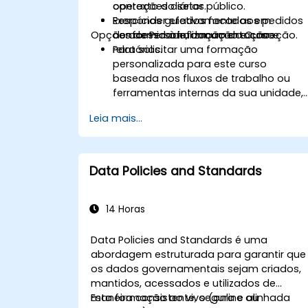
operações diárias.
contexto do setor público.
Responder efetivamente aos pedidos
Exercícios guiados focados em
Opções de Personalização do Curso
de acesso à informação e correção.
conformidade, documentação e
relatórios.
Para solicitar uma formação
personalizada para este curso
baseada nos fluxos de trabalho ou
ferramentas internas da sua unidade,
entre em contato conosco para
Leia mais...
agendar.
Data Policies and Standards
14 Horas
Data Policies and Standards é uma
abordagem estruturada para garantir que
os dados governamentais sejam criados,
mantidos, acessados e utilizados de
maneira consistente, segura e alinhada
Esta formação ao vivo (online ou