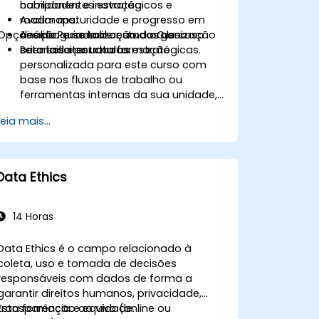
habilidades e inovação.
componentes estratégicos e
Avaliar maturidade e progresso em
roadmaps.
Opções de Personalização do Curso
direção a se tornar uma organização
Análise guiada de estudos de caso
orientada por dados.
setoriais e estruturas estratégicas.
Para solicitar uma formação
personalizada para este curso com
base nos fluxos de trabalho ou
ferramentas internas da sua unidade,
entre em contato conosco para
Leia mais...
agendar.
Data Ethics
14 Horas
Data Ethics é o campo relacionado à
coleta, uso e tomada de decisões
responsáveis com dados de forma a
garantir direitos humanos, privacidade,
transparência e equidade.
Esta formação ao vivo (online ou