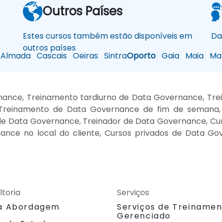
Outros Países
Estes cursos também estão disponíveis em
Da
outros países
Almada
Cascais
Oeiras
Sintra
Oporto
Gaia
Maia
Mat
nance, Treinamento tardiurno de Data Governance, Tr
 Treinamento de Data Governance de fim de semana,
 de Data Governance, Treinador de Data Governance, Cu
nce no local do cliente, Cursos privados de Data Gov
ltoria
Serviços
a Abordagem
Serviços de Treiname
Gerenciado