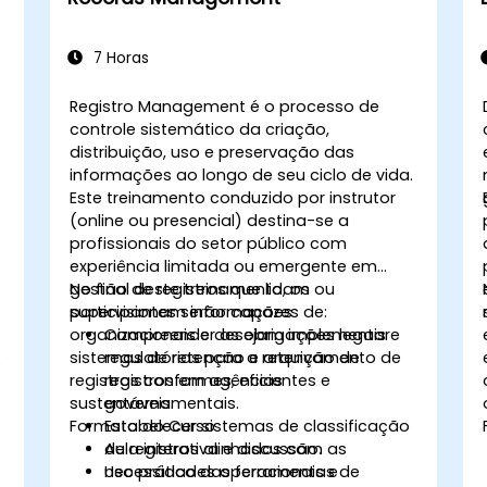
7 Horas
Registro Management é o processo de
controle sistemático da criação,
distribuição, uso e preservação das
informações ao longo de seu ciclo de vida.
Este treinamento conduzido por instrutor
(online ou presencial) destina-se a
profissionais do setor público com
experiência limitada ou emergente em
gestão de registros que lidam ou
No final deste treinamento, os
supervisionam informações
participantes serão capazes de:
organizacionais e desejam implementar
Compreender as obrigações legais e
sistemas de retenção e arquivamento de
regulatórias para a retenção de
.
registros conformes, eficientes e
registros em agências
sustentáveis.
governamentais.
Formato do Curso
Estabelecer sistemas de classificação
de registros alinhados com as
Aula interativa e discussão.
necessidades operacionais e
Uso prático das ferramentas de