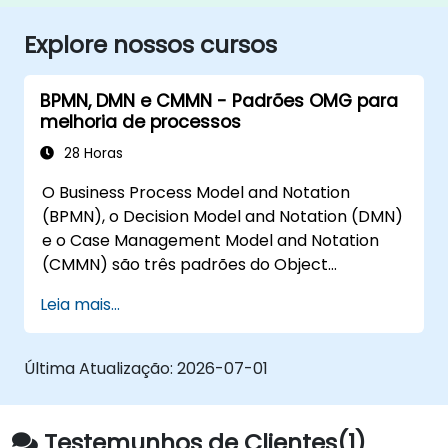
Explore nossos cursos
BPMN, DMN e CMMN - Padrões OMG para
melhoria de processos
28 Horas
O Business Process Model and Notation
(BPMN), o Decision Model and Notation (DMN)
e o Case Management Model and Notation
(CMMN) são três padrões do Object
Management Group (OMG) voltados para
Leia mais...
modelagem de processos, decisões e casos.
Este curso oferece uma introdução a todos
eles e orienta sobre quando devemos utilizar
Última Atualização:
2026-07-01
cada um.
Testemunhos de Clientes(1)