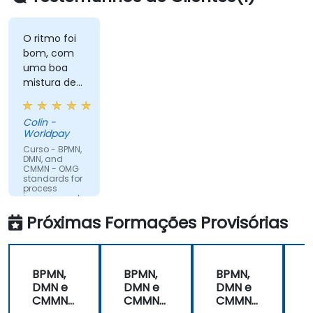
O ritmo foi
bom, com
uma boa
mistura de
compartilhamento
de
Colin -
conhecimento,
Worldpay
demonstrações
Curso - BPMN,
e trabalho
DMN, and
CMMN - OMG
prático. Filip
standards for
foi muito
process
improvement
envolvente
e forneceu
Próximas Formações Provisórias
Máquina
a energia
Traduzida
necessária
para
BPMN,
BPMN,
BPMN,
concluirmos
DMN e
DMN e
DMN e
o curso. Foi
CMMN
CMMN
CMMN
excelente