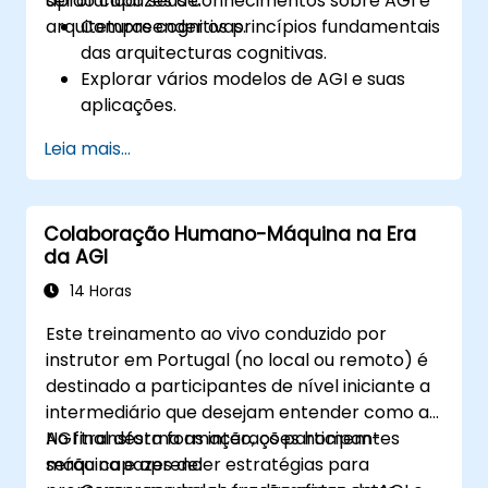
aprofundar seus conhecimentos sobre AGI e
serão capazes de:
arquiteturas cognitivas.
Compreender os princípios fundamentais
das arquitecturas cognitivas.
Explorar vários modelos de AGI e suas
aplicações.
Analisar processos cognitivos e sua
Leia mais...
integração em sistemas de IA.
Avaliar diferentes estruturas de
arquitetura cognitiva para AGI.
Colaboração Humano-Máquina na Era
da AGI
14 Horas
Este treinamento ao vivo conduzido por
instrutor em Portugal (no local ou remoto) é
destinado a participantes de nível iniciante a
intermediário que desejam entender como a
AGI transforma as interações homem-
No final desta formação, os participantes
máquina e aprender estratégias para
serão capazes de: