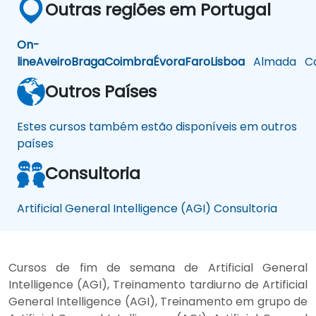
Outras regiões em Portugal
On-
line
Aveiro
Braga
Coimbra
Évora
Faro
Lisboa
Almada
Ca
Outros Países
Estes cursos também estão disponíveis em outros
países
Consultoria
Artificial General Intelligence (AGI) Consultoria
Cursos de fim de semana de Artificial General
Intelligence (AGI), Treinamento tardiurno de Artificial
General Intelligence (AGI), Treinamento em grupo de