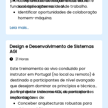
promover uma colaboração eficaz entre
Compreender os fundamentos da AGI e
funcionários e sistemas de IA.
suas aplicações no local de trabalho.
Identificar oportunidades de colaboração
homem-máquina.
Abordar os desafios e riscos associados à
Leia mais...
integração da IA.
Desenvolver estratégias para promover
um local de trabalho colaborativo
Design e Desenvolvimento de Sistemas
orientado para a IA.
AGI
Preparar a força de trabalho para
funções e responsabilidades habilitadas
21 Horas
para AGI.
Este treinamento ao vivo conduzido por
instrutor em Portugal (no local ou remoto) é
destinado a participantes de nível avançado
que desejam dominar os princípios e técnicas
para projetar sistemas AGI, do conceito à
Ao final deste treinamento, os participantes
implantação.
serão capazes de:
Conceber arquitecturas robustas para