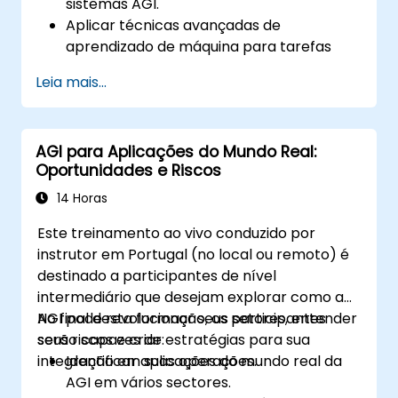
sistemas AGI.
Aplicar técnicas avançadas de
aprendizado de máquina para tarefas
gerais de inteligência.
Leia mais...
Otimizar sistemas AGI para desempenho
e escalabilidade.
Abordar considerações éticas e de
AGI para Aplicações do Mundo Real:
segurança no design da AGI.
Oportunidades e Riscos
Colaborar eficazmente em equipas
interdisciplinares de desenvolvimento de
14 Horas
AGI.
Este treinamento ao vivo conduzido por
instrutor em Portugal (no local ou remoto) é
destinado a participantes de nível
intermediário que desejam explorar como a
AGI pode revolucionar seus setores, entender
No final desta formação, os participantes
seus riscos e criar estratégias para sua
serão capazes de:
integração em suas operações.
Identificar aplicações do mundo real da
AGI em vários sectores.