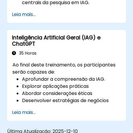
centrais da pesquisa em IAG.
Discutir as implicações sociais e éticas do
Leia mais...
desenvolvimento de IAG.
Explorar as potenciais aplicações e
desafios dos sistemas de IAG.
Inteligência Artificial Geral (IAG) e
ChatGPT
35 Horas
Ao final deste treinamento, os participantes
serão capazes de:
Aprofundar a compreensão da IAG.
Explorar aplicações práticas
Abordar considerações éticas
Desenvolver estratégias de negócios
Aumentar a colaboração entre humanos
Leia mais...
e máquinas
Encorajar o aprendizado interativo
Última Atualização:
2025-12-10