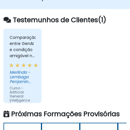
Testemunhos de Clientes(1)
Comparação
entre GenAI
e condição
amigável na
classe
Merlinda -
Lembaga
Penjamin
Simpanan
Curso -
Artificial
General
Intelligence
(AGI) and
ChatGPT
Próximas Formações Provisórias
Máquina
Traduzida