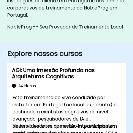
instalações do cliente em Portugal ou nos centros
corporativos de treinamento da NobleProg em
Portugal.
NobleProg -- Seu Provedor de Treinamento Local
Explore nossos cursos
AGI: Uma Imersão Profunda nas
Arquiteturas Cognitivas
14 Horas
Este treinamento ao vivo conduzido por
instrutor em Portugal (no local ou remoto) é
destinado a cientistas cognitivos de nível
avançado, pesquisadores de IA e
desenvolvedores que estão interessados em
No final deste treinamento, os participantes