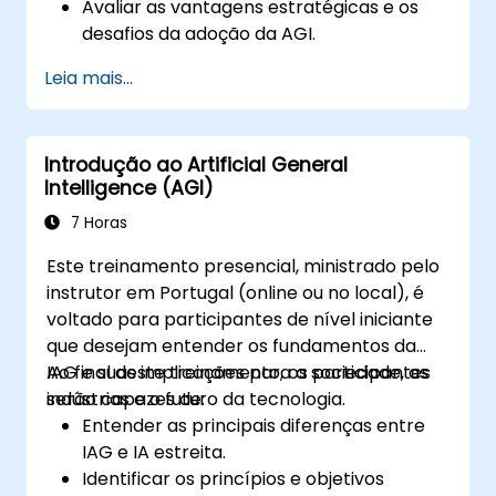
Avaliar as vantagens estratégicas e os
desafios da adoção da AGI.
Analisar considerações éticas e impactos
Leia mais...
sociais da implantação da AGI.
Desenvolver estratégias de mitigação de
riscos para a implementação de soluções
Introdução ao Artificial General
AGI.
Intelligence (AGI)
Elaborar estratégias para a integração
da AGI nas operações comerciais.
7 Horas
Este treinamento presencial, ministrado pelo
instrutor em Portugal (online ou no local), é
voltado para participantes de nível iniciante
que desejam entender os fundamentos da
IAG e suas implicações para a sociedade, as
Ao final deste treinamento, os participantes
indústrias e o futuro da tecnologia.
serão capazes de:
Entender as principais diferenças entre
IAG e IA estreita.
Identificar os princípios e objetivos