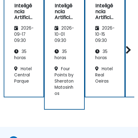
Inteligê
Inteligê
Inteligê
ncia
ncia
ncia
Artificia
Artificia
Artificia
A
l Geral
l Geral
l Geral
l
2026-
2026-
2026-
(IAG) e
(IAG) e
(IAG) e
ChatGP
ChatGP
ChatGP
l
09-17
10-01
10-15
1
T
T
T
I
09:30
09:30
09:30
0
35
35
35
horas
horas
horas
h
Hotel
Four
Hotel
Central
Points by
Real
M
Parque
Sheraton
Oeiras
S
Matosinh
os