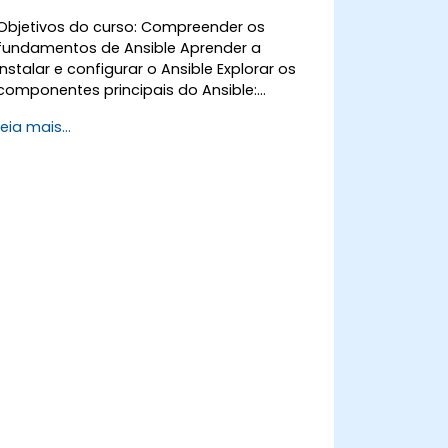
Objetivos do curso: Compreender os
fundamentos de Ansible Aprender a
instalar e configurar o Ansible Explorar os
componentes principais do Ansible:
Playbooks, Módulos e Inventário
Leia mais...
Implementar tarefas de automação
usando o Ansible Executar Playbooks do
Ansible para gerenciar e automatizar
servidores remotos