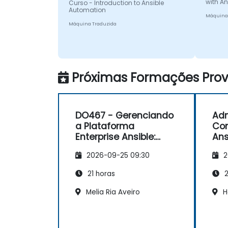
with An
Curso - Introduction to Ansible
Automation
Máquina
Máquina Traduzida
Próximas Formações Provi
DO467 - Gerenciando
Adm
a Plataforma
Co
Enterprise Ansible:
Ans
Torre
2026-09-25 09:30
2
21 horas
2
Melia Ria Aveiro
H