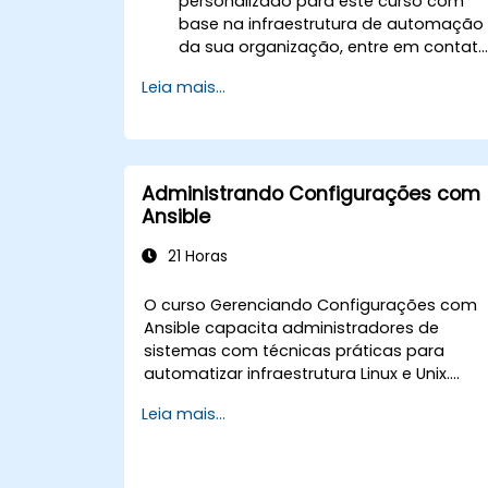
personalizado para este curso com
base na infraestrutura de automação
da sua organização, entre em contat
conosco para agendar.
Leia mais...
Administrando Configurações com
Ansible
21 Horas
O curso Gerenciando Configurações com
Ansible capacita administradores de
sistemas com técnicas práticas para
automatizar infraestrutura Linux e Unix.
Aborda os princípios fundamentais de
Leia mais...
playbooks, papéis (roles), gerenciamento
de inventário e configurações baseadas
em variáveis. Examina métodos
comprovados de sintaxe YAML, lógica