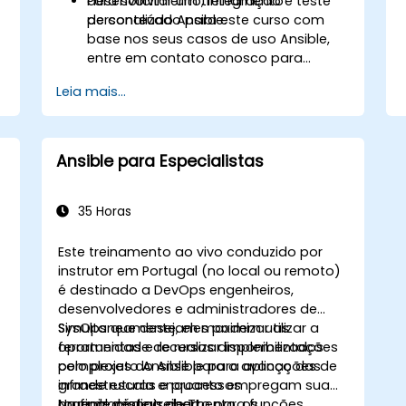
desenvolvimento, integração e teste
Para solicitar um treinamento
de conteúdo Ansible.
personalizado para este curso com
o
base nos seus casos de uso Ansible,
entre em contato conosco para
agendar.
Leia mais...
Ansible para Especialistas
35 Horas
Este treinamento ao vivo conduzido por
instrutor em Portugal (no local ou remoto)
é destinado a DevOps engenheiros,
desenvolvedores e administradores de
SysOps que desejam maximizar as
Simultaneamente, eles podem utilizar a
ferramentas e recursos disponibilizados
oportunidade de realizar implementações
pelo projeto Ansible para o avanço das
complexas do Ansible para aplicações de
infraestruturas e processos
grande escala enquanto empregam sua
organizacionais de TI.
torre de código aberto para funções
No final deste treinamento, os