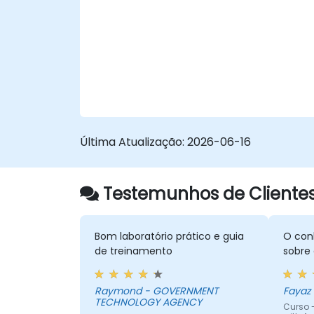
condicional, criptografia com Vault e
estratégias de atualizações em rotação.
Auxilia profissionais a padronizar fluxos de
trabalho de implantação e eliminar a
deriva de configuração em ambientes
complexos de servidores.
Última Atualização:
2026-06-16
Testemunhos de Cliente
Bom laboratório prático e guia
O con
de treinamento
sobre 
Raymond - GOVERNMENT
Fayaz -
TECHNOLOGY AGENCY
Curso 