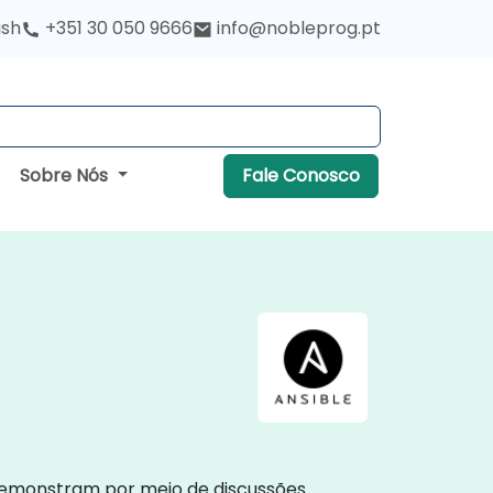
ish
+351 30 050 9666
info@nobleprog.pt
Sobre Nós
Fale Conosco
, demonstram por meio de discussões