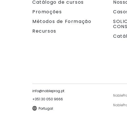
Catálogo de cursos
Noss
Promoções
Caso
Métodos de Formação
SOLI
CONS
Recursos
Catá
info@nobleprog.pt
NoblePr
+351 30 050 9666
NoblePr
Portugal