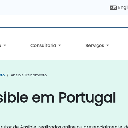
Engl
o
Consultoria
Serviços
nto
Ansible Treinamento
ible em Portugal
trutor de Ansible, realizados online ou presencialmente