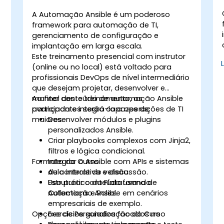
A Automação Ansible é um poderoso
framework para automação de TI,
gerenciamento de configuração e
implantação em larga escala.
Este treinamento presencial com instrutor
(online ou no local) está voltado para
profissionais DevOps de nível intermediário
que desejam projetar, desenvolver e
manter conteúdo de automação Ansible
Ao final deste treinamento, os
avançada e integrá-lo a operações de TI
participantes serão capazes de:
maiores.
Desenvolver módulos e plugins
personalizados Ansible.
Criar playbooks complexos com Jinja2,
filtros e lógica condicional.
Formato do Curso
Integrar o Ansible com APIs e sistemas
de controle de versão.
Aula interativa e discussão.
Estruturar conteúdo usando
Uso prático da Plataforma de
Collections e Roles.
Automação Ansible em cenários
empresariais de exemplo.
Opções de Personalização do Curso
Exercícios guiados focados no