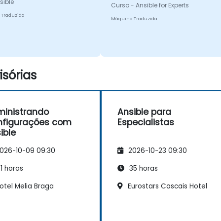
sible
Curso - Ansible for Experts
 Traduzida
Máquina Traduzida
sórias
inistrando
Ansible para
nfigurações com
Especialistas
ible
026-10-09 09:30
2026-10-23 09:30
1 horas
35 horas
otel Melia Braga
Eurostars Cascais Hotel