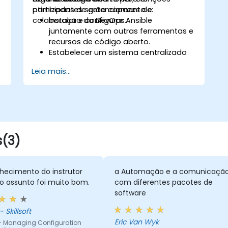
otimizadas de gerenciamento e
participantes serão capazes de:
colaboração do DevOps.
Instalar e configurar Ansible
juntamente com outras ferramentas e
recursos de código aberto.
Estabelecer um sistema centralizado
para gerenciamento DevOps usando
Leia mais...
os recursos do projeto Ansible.
Operar ferramentas de automação e
recursos avançados de Ansible para
alcançar a abordagem CI/CD.
Executar melhores métodos SysOps
utilizando as funcionalidades de
s(3)
colaboração do Ansible para a gestão
de equipas maiores.
Melhorar a execução de tarefas de
DevOps na organização e otimizar as
hecimento do instrutor
a Automação e a comunicaçã
existentes.
o assunto foi muito bom.
com diferentes pacotes de
Integrar o Ansible com plataformas
software
externas e aproveitar outras
 Skillsoft
ferramentas do Ansible para obter
Eric Van Wyk
vantagens para a organização.
- Managing Configuration