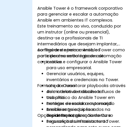
Ansible Tower é o framework corporativo
para gerenciar e escalar a automação
Ansible em ambientes IT complexos.
Este treinamento ao vivo, conduzido por
um instrutor (online ou presencial),
destina-se a profissionais de TI
intermediários que desejam implantar,
configurar e operar o Ansible Tower como
Ao final deste treinamento, os
parte de uma estratégia de automação
participantes serão capazes de:
corporativa.
Instalar e configurar o Ansible Tower
para uso empresarial.
Gerenciar usuários, equipes,
inventários e credenciais no Tower.
Formato do Curso
Lançar e monitorar playbooks através
de modelos de trabalho e fluxos de
Aula interativa e discussão.
trabalho.
Uso prático do Ansible Tower em
Proteger e escalar a automação
cenários de escala empresarial.
Ansible entre equipes e
Exercícios guiados focados na
Opções de Personalização do Curso
departamentos.
implantação, gerenciamento e
segurança da infraestrutura Tower.
Para solicitar um treinamento