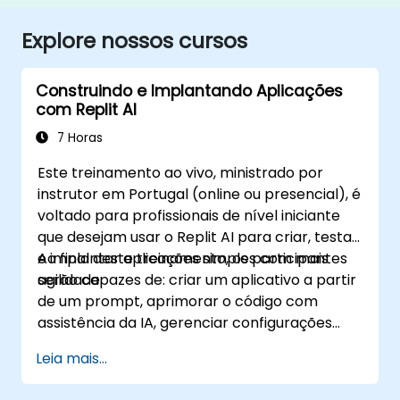
Explore nossos cursos
Construindo e Implantando Aplicações
com Replit AI
7 Horas
Este treinamento ao vivo, ministrado por
instrutor em Portugal (online ou presencial), é
voltado para profissionais de nível iniciante
que desejam usar o Replit AI para criar, testar
e implantar aplicações simples com mais
Ao final deste treinamento, os participantes
agilidade.
serão capazes de: criar um aplicativo a partir
de um prompt, aprimorar o código com
assistência da IA, gerenciar configurações
com segurança e implantar uma aplicação
Leia mais...
funcional.