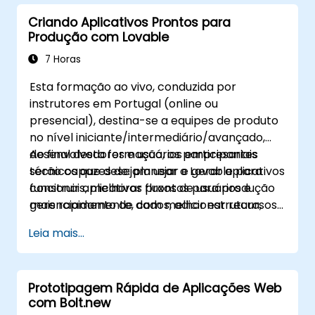
Criando Aplicativos Prontos para
Produção com Lovable
7 Horas
Esta formação ao vivo, conduzida por
instrutores em Portugal (online ou
presencial), destina-se a equipes de produto
no nível iniciante/intermediário/avançado,
desenvolvedores e usuários empresariais
Ao final desta formação, os participantes
técnicos que desejam usar o Lovable para
serão capazes de: planejar e gerar aplicativos
construir aplicativos prontos para produção
funcionais, melhorar fluxos de usuários e
mais rapidamente, com melhor estrutura,
gerenciamento de dados, adicionar recursos
qualidade e práticas de implantação.
essenciais de produção e preparar os
Leia mais...
aplicativos para implantação e uso em
equipe.
Prototipagem Rápida de Aplicações Web
com Bolt.new