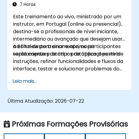
7 Horas
Este treinamento ao vivo, ministrado por um
instrutor, em Portugal (online ou presencial),
destina-se a profissionais de nível iniciante,
intermediário ou avançado que desejam usar
a Bolt.new para criar e aprimorar
Ao final deste treinamento, os participantes
rapidamente protótipos de aplicações web.
serão capazes de criar protótipos a partir de
instruções, refinar funcionalidades e fluxos da
interface, testar e solucionar problemas do
comportamento da aplicação e publicar os
Leia mais...
protótipos para revisão.
Última Atualização:
2026-07-22
Próximas Formações Provisórias