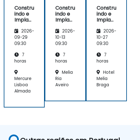
Constru
Constru
Constru
indo e
indo e
indo e
Implant
Implant
Implant
ando
ando
ando
2026-
2026-
2026-
Aplicaç
Aplicaç
Aplicaç
ões
ões
ões
09-29
10-13
10-27
com
com
com
09:30
09:30
09:30
Replit
Replit
Replit
7
7
7
AI
AI
AI
horas
horas
horas
Melia
Hotel
Mercure
Ria
Melia
Lisboa
Aveiro
Braga
Almada