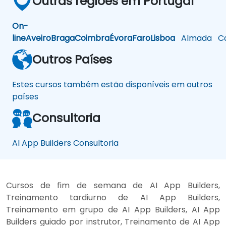
Outras regiões em Portugal
On-
line
Aveiro
Braga
Coimbra
Évora
Faro
Lisboa
Almada
Ca
Outros Países
Estes cursos também estão disponíveis em outros
países
Consultoria
AI App Builders Consultoria
Cursos de fim de semana de AI App Builders,
Treinamento tardiurno de AI App Builders,
Treinamento em grupo de AI App Builders, AI App
Builders guiado por instrutor, Treinamento de AI App