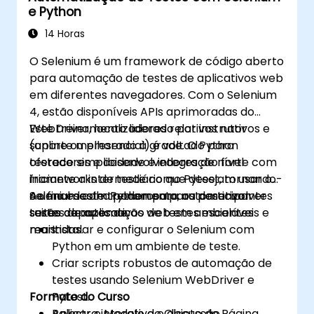
e Python
periódicos usando o Jenkins
14 Horas
O Selenium é um framework de código aberto
para automação de testes de aplicativos web
em diferentes navegadores. Com o Selenium
4, estão disponíveis APIs aprimoradas do
WebDriver, localizadores relativos nativos e
Este treinamento liderado por instrutor
suporte melhorado à grade. O Python
(online ou presencial) é voltado para
oferece simplicidade e integração forte com
testadores e desenvolvedores de nível
frameworks de teste como Pytest, tornando-
iniciante a intermediário que desejam usar o
o uma escolha poderosa para desenvolver
Selenium com Python para automatizar
Ao final deste treinamento, os participantes
suites de automação de testes escaláveis e
testes de aplicativos web em ambientes
serão capazes de:
mantidas.
reais.
Instalar e configurar o Selenium com
Python em um ambiente de teste.
Criar scripts robustos de automação de
testes usando Selenium WebDriver e
Formato do Curso
Pytest.
Aplicar o Modelo de Objeto de Página
Palestra interativa e discussão.