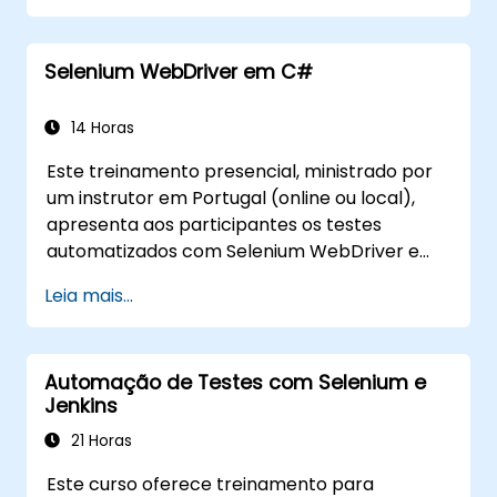
execução dos testes.
Pesquisar objetos da web de forma
Selenium WebDriver em C#
programática.
Capturar dados dinamicamente de
controles web.
14 Horas
Criar uma estrutura de testes orientada
Este treinamento presencial, ministrado por
por dados.
um instrutor em Portugal (online ou local),
Distribuir testes utilizando o Selenium Grid.
apresenta aos participantes os testes
automatizados com Selenium WebDriver e
C# no Visual Studio. Se você não tem
Leia mais...
experiência de programação em C# ou
deseja relembrar alguns conceitos, consulte o
curso: C# para Engenheiros de Teste de
Automação de Testes com Selenium e
Automação.
Jenkins
21 Horas
Este curso oferece treinamento para