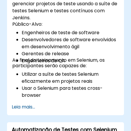
gerenciar projetos de teste usando a suíte de
testes Selenium e testes contínuos com
Jenkins.
Público-Alvo:
Engenheiros de teste de software
Desenvolvedores de software envolvidos
em desenvolvimento ágil
Gerentes de release
Ao final do treinamento em Selenium, os
Engenheiros de QA
participantes serão capazes de:
Utilizar a suíte de testes Selenium
eficazmente em projetos reais
Usar o Selenium para testes cross-
browser
Distribuir os testes usando o Selenium
Leia mais...
Grid
Executar testes de regressão do Selenium
no Jenkins
Automatização de Testes com Selenium
Preparar relatórios de teste e relatórios