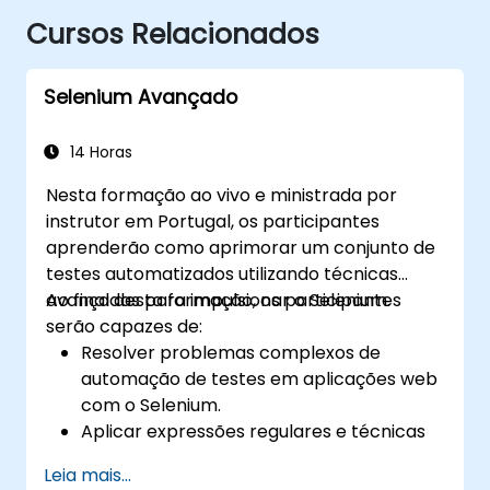
Cursos Relacionados
Selenium Avançado
14 Horas
Nesta formação ao vivo e ministrada por
instrutor em Portugal, os participantes
aprenderão como aprimorar um conjunto de
testes automatizados utilizando técnicas
avançadas para impulsionar o Selenium.
Ao final desta formação, os participantes
serão capazes de:
Resolver problemas complexos de
automação de testes em aplicações web
com o Selenium.
Aplicar expressões regulares e técnicas
de verificação baseadas em padrões.
Leia mais...
Lidar com exceções que interrompem a