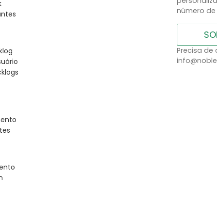
personaliz
k
número de 
antes
SO
Precisa de 
klog
info@noble
suário
cklogs
mento
tes
ento
m