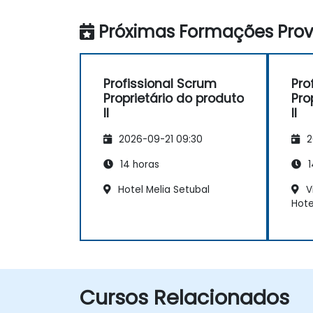
Próximas Formações Provi
Profissional Scrum
Pro
Proprietário do produto
Pro
II
II
2026-09-21 09:30
2
14 horas
1
Hotel Melia Setubal
Vi
Hote
Cursos Relacionados