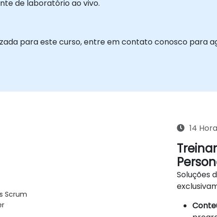
e de laboratório ao vivo.
izada para este curso, entre em contato conosco para a
14 Hor
Treina
Person
Soluções 
exclusiva
is Scrum
Conteú
er