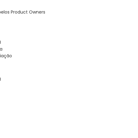
elos Product Owners
I
ra
liação
I