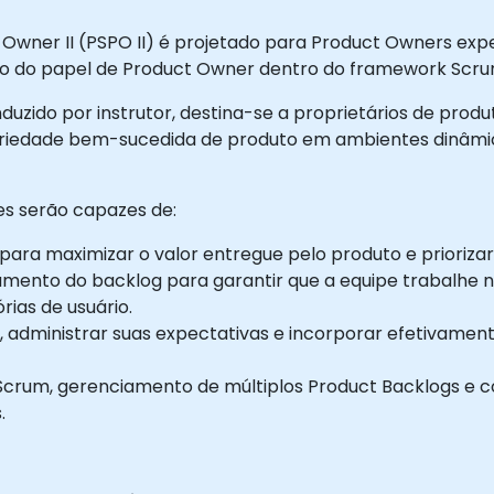
Owner II (PSPO II) é projetado para Product Owners expe
ão do papel de Product Owner dentro do framework Scru
nduzido por instrutor, destina-se a proprietários de pro
riedade bem-sucedida de produto em ambientes dinâmico
tes serão capazes de:
ra maximizar o valor entregue pelo produto e prioriza
amento do backlog para garantir que a equipe trabalhe no
órias de usuário.
, administrar suas expectativas e incorporar efetivame
e Scrum, gerenciamento de múltiplos Product Backlogs e
.