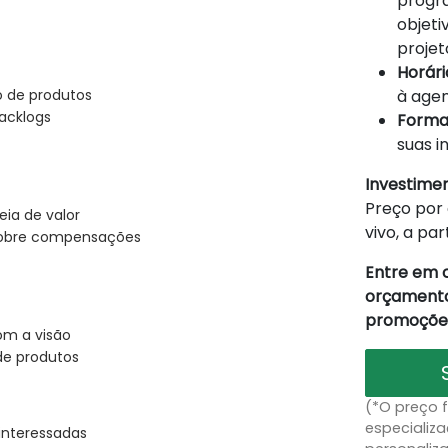
progra
objeti
projet
Horário
à agen
 de produtos
Backlogs
Forma
suas i
Investime
Preço por 
ia de valor
vivo, a par
 sobre compensações
Entre em 
orçamento
promoções
om a visão
de produtos
(*O preço 
especializa
nteressadas