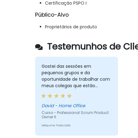
Certificação PSPO I
Público-Alvo
Proprietários de produto
Testemunhos de Clie
Gostei das sessões em
pequenos grupos e da
oportunidade de trabalhar com
meus colegas que estão
fazendo o curso. Também
gostei do grupo pequeno que
tivemos, embora eu entenda
David - Home Office
que isso não seja a norma.
Curso - Professional Scrum Product
Owner II
Máquina Traduzida