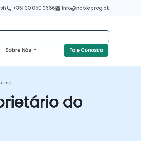
ish
+351 30 050 9666
info@nobleprog.pt
Sobre Nós
Fale Conosco
duto II
rietário do