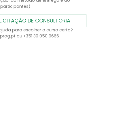
ação, do método de entrega e do
participantes)
LICITAÇÃO DE CONSULTORIA
ajuda para escolher o curso certo?
prog.pt ou +351 30 050 9666