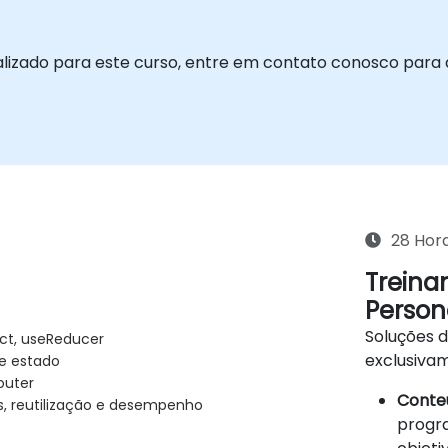
alizado para este curso, entre em contato conosco para
28 Hor
Treina
Person
Soluções 
ct, useReducer
exclusiva
e estado
outer
Conteú
s, reutilização e desempenho
progra