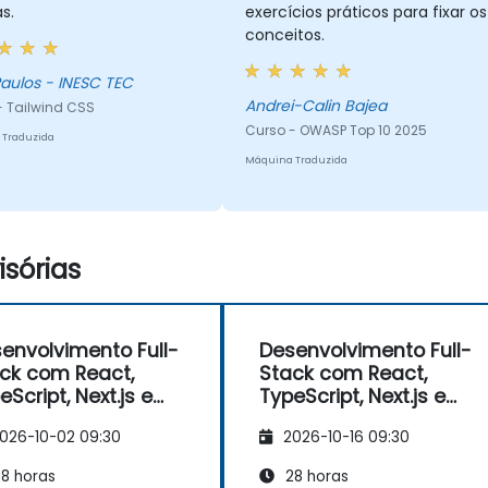
s.
exercícios práticos para fixar os
conceitos.
aulos - INESC TEC
Andrei-Calin Bajea
- Tailwind CSS
Curso - OWASP Top 10 2025
 Traduzida
Máquina Traduzida
sórias
envolvimento Full-
Desenvolvimento Full-
ck com React,
Stack com React,
eScript, Next.js e
TypeScript, Next.js e
ckend Moderno
Backend Moderno
026-10-02 09:30
2026-10-16 09:30
8 horas
28 horas