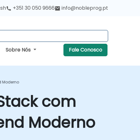
ish
+351 30 050 9666
info@nobleprog.pt
Sobre Nós
Fale Conosco
nd Moderno
-Stack com
ckend Moderno