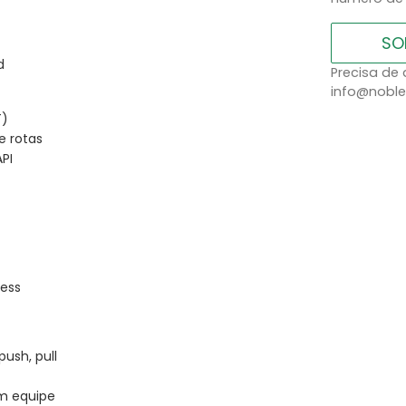
SO
d
Precisa de 
info@noble
T)
e rotas
PI
ress
push, pull
m equipe