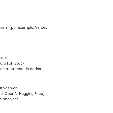
vem (por exemplo, Vercel,
lakes
ura Full-Stack
 estruturação de dados
ativos web
o, OpenAI, Hugging Face)
e analytics