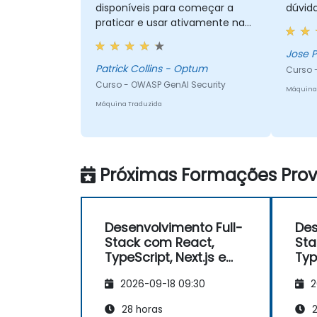
disponíveis para começar a
dúvida
praticar e usar ativamente na
segurança. Saí da aula com
bastante conhecimento que eu
Jose P
não tinha no começo, e o curso
Patrick Collins - Optum
Curso 
foi exatamente o que eu
Curso - OWASP GenAI Security
Máquina
esperava. A parte que mais me
Máquina Traduzida
chamou atenção na
apresentação foi o Comet
Browser, e fiquei impressionado
com o que ele pode fazer. Com
Próximas Formações Provi
certeza investigarei isso mais a
fundo. No geral, foi um ótimo
curso e aproveitei muito para
aprender o OWASP Top 10 para
Desenvolvimento Full-
Des
GenAI.
Stack com React,
Sta
TypeScript, Next.js e
Typ
Backend Moderno
Ba
2026-09-18 09:30
2
28 horas
2