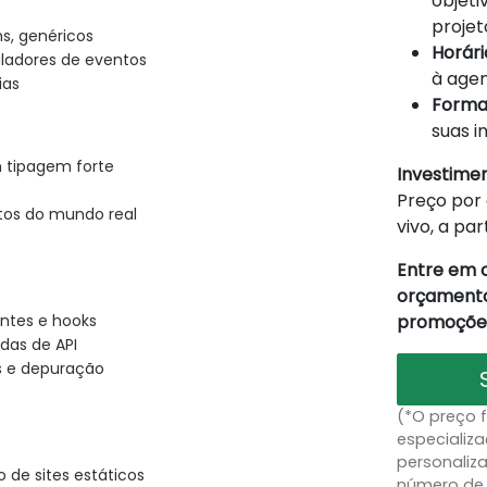
objeti
projet
ms, genéricos
Horário
ladores de eventos
à agen
ias
Forma
suas i
 tipagem forte
Investime
s
Preço por 
etos do mundo real
vivo, a par
Entre em 
orçamento
promoções
ntes e hooks
das de API
es e depuração
(*O preço 
especializa
personaliz
 de sites estáticos
número de 