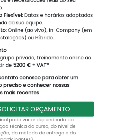
vos e necessidades reais do seu
o.
 Flexível:
Datas e horários adaptados
da da sua equipe.
to:
Online (ao vivo), In-Company (em
nstalações) ou Híbrido.
nto
grupo privado, treinamento online ao
tir de
5200 € + VAT*
contato conosco para obter um
 preciso e conhecer nossas
 mais recentes
SOLICITAR ORÇAMENTO
final pode variar dependendo da
ção técnica do curso, do nível de
ação, do método de entrega e do
participantes)