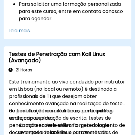
Para solicitar uma formação personalizada
para este curso, entre em contato conosco
para agendar.
Leia mais...
Testes de Penetração com Kali Linux
(Avançado)
21 Horas
Este treinamento ao vivo conduzido por instrutor
em Lisboa (no local ou remoto) é destinado a
profissionais de TI que desejam obter
conhecimento avançado na realização de testes
de penetração com Kali Linux, como sniffing
No final deste treinamento, os participantes
avançado, exploração de escrita, testes de
serão capazes de:
penetração na web e sem fio, gerenciamento de
Compreender e utilizar a metodologia
documentos e relatórios e outros métodos de
avançada de Kali Linux para testes de