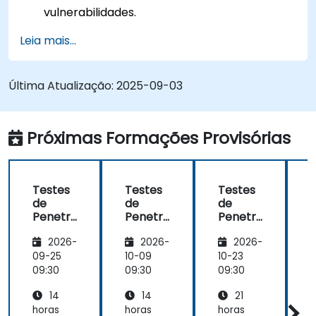
vulnerabilidades.
Gerenciar permissões de arquivos e
Leia mais...
estrutura de diretórios.
Trabalhar com comandos e atalhos no estilo
hacker.
Última Atualização:
2025-09-03
Próximas Formações Provisórias
Testes
Testes
Testes
de
de
de
Penetr
Penetr
Penetr
ação
ação
ação
2026-
2026-
2026-
com
com
com
Kali
Kali
Kali
K
09-25
10-09
10-23
1
Linux
Linux
Linux
L
09:30
09:30
09:30
0
(Interm
(Interm
(Avanç
14
14
21
ediário)
ediário)
ado)
t
horas
horas
horas
h