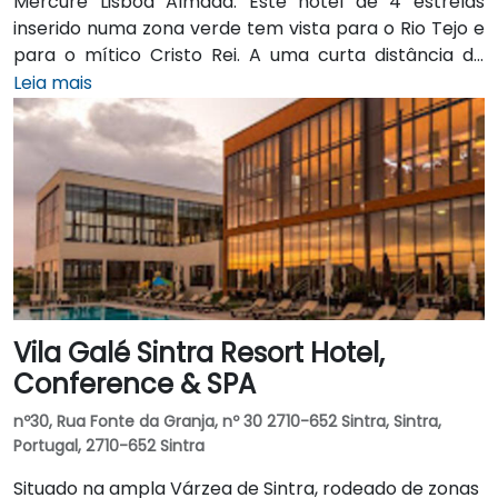
Mercure Lisboa Almada. Este hotel de 4 estrelas
inserido numa zona verde tem vista para o Rio Tejo e
para o mítico Cristo Rei. A uma curta distância de
carro, relaxe nas belas praias da Costa da Caparica.
Leia mais
O hotel oferece um restaurante moderno com uma
grande variedade de sumos de frutas naturais e
cocktails sem álcool, além de 4 salas de reuniões
totalmente equipadas.
Vila Galé Sintra Resort Hotel,
Conference & SPA
nº30, Rua Fonte da Granja, nº 30 2710-652 Sintra, Sintra,
Portugal, 2710-652 Sintra
Situado na ampla Várzea de Sintra, rodeado de zonas