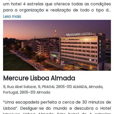
um hotel 4 estrelas que oferece todas as condições
para a organização e realização de todo o tipo de
reuniões e eventos sociais. Quer se trate de uma
Leia mais
reunião de negócios, um congresso, um evento
empresarial, evento social, um jantar ou almoço
privado, um casamento, um batizado, uma festa de
aniversário ou até mesmo um divertido aniversário de
criança, as 8 salas multifuncionais são a opção ideal.
Todas as salas têm luz natural e acesso direto à
piscina exterior e zonas verdes envolventes que
fazem com que este hotel seja a escolha perfeita
para tornar o seu evento num acontecimento
Mercure Lisboa Almada
memorável.
9, Rua Abel Salazar, 9, PRAGAL 2805-313 ALMADA, Almada,
Portugal, 2805-313 Almada
“Uma escapadela perfeita a cerca de 30 minutos de
Lisboa”. Desligue-se do mundo e descubra o Hotel