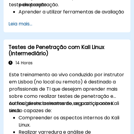
teste de penetração.
penetração.
Aprender a utilizar ferramentas de avaliação
de vulnerabilidades.
Leia mais...
Gerir provas, recolha de dados e relatórios
utilizando Kali Linux.
Aprender sobre explorações, ataques e
Testes de Penetração com Kali Linux
escalonamentos de privilégios.
(Intermediário)
14 Horas
Este treinamento ao vivo conduzido por instrutor
em Lisboa (no local ou remoto) é destinado a
profissionais de TI que desejam aprender mais
sobre como realizar testes de penetração e
outros gerenciamentos de segurança com Kali
Ao final deste treinamento, os participantes
Linux.
serão capazes de:
Compreender os aspectos internos do Kali
Linux.
Realizar varredura e análise de