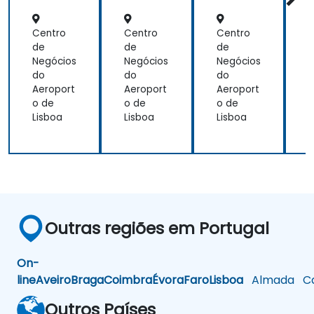
Centro
Centro
Centro
C
t
de
de
de
Negócios
Negócios
Negócios
N
do
do
do
Aeroport
Aeroport
Aeroport
A
o de
o de
o de
o
Lisboa
Lisboa
Lisboa
L
Outras regiões em Portugal
On-
line
Aveiro
Braga
Coimbra
Évora
Faro
Lisboa
Almada
Ca
Outros Países