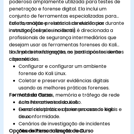
poderosa amplamente utilizada para testes de
penetração e forense digital. Ela inclui um
conjunto de ferramentas especializadas para
coleta, análise e relatórios de evidências durante
Esta formação presencial conduzida por
investigações pós-incidente.
instrutor (online ou no local) é direcionada a
profissionais de segurança intermediários que
desejam usar as ferramentas forenses do Kali
Linux para investigações no local após incidentes
No final desta formação, os participantes serão
cibernéticos.
capazes de:
Configurar e configurar um ambiente
forense do Kali Linux.
Coletar e preservar evidências digitais
usando as melhores práticas forenses.
Formato da Curso
Analisar discos, memória e tráfego de rede
com ferramentas do Kali.
Aula interativa e discussão.
Gerar relatórios e apoiar processos legais e
Exercícios práticos forenses usando Kali
de conformidade.
Linux.
Cenários de investigação de incidentes
Opções de Personalização do Curso
cibernéticos do mundo real.