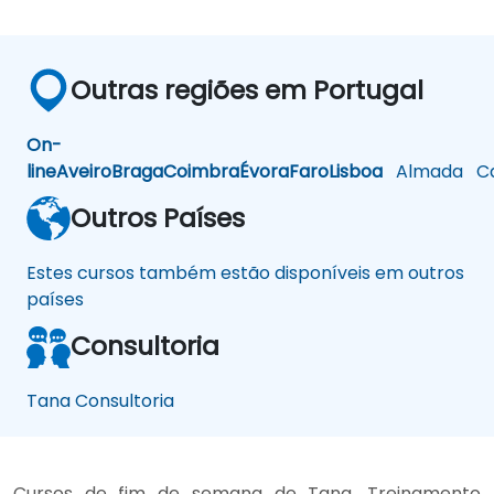
Outras regiões em Portugal
On-
line
Aveiro
Braga
Coimbra
Évora
Faro
Lisboa
Almada
Ca
Outros Países
Estes cursos também estão disponíveis em outros
países
Consultoria
Tana Consultoria
Cursos de fim de semana de Tana, Treinamento