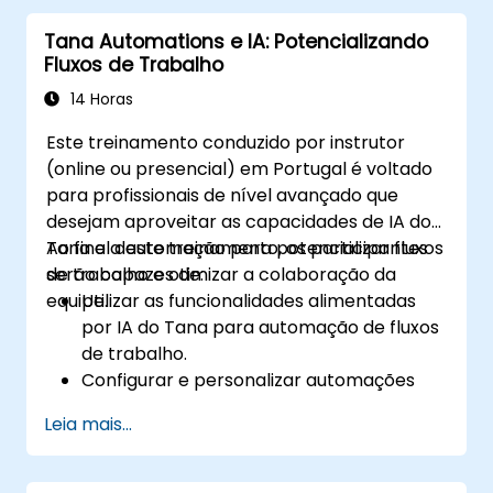
Tana Automations e IA: Potencializando
Fluxos de Trabalho
14 Horas
Este treinamento conduzido por instrutor
(online ou presencial) em Portugal é voltado
para profissionais de nível avançado que
desejam aproveitar as capacidades de IA do
Tana e a automação para potencializar fluxos
Ao final deste treinamento, os participantes
de trabalho e otimizar a colaboração da
serão capazes de:
equipe.
Utilizar as funcionalidades alimentadas
por IA do Tana para automação de fluxos
de trabalho.
Configurar e personalizar automações
avançadas dentro do Tana.
Leia mais...
Integrar a gestão do conhecimento
alimentada por IA na colaboração da
equipe.