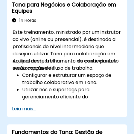
Tana para Negócios e Colaboração em
Otimizar a recuperação de dados,
Equipes
execução de tarefas e tomada de
decisões com ferramentas de IA.
14 Horas
Este treinamento, ministrado por um instrutor
ao vivo (online ou presencial), é destinado a
profissionais de nível intermediário que
desejam utilizar Tana para colaboração em
equipe, compartilhamento de conhecimento
Ao final deste treinamento, os participantes
e automação de fluxo de trabalho.
serão capazes de:
Configurar e estruturar um espaço de
trabalho colaborativo em Tana.
Utilizar nós e supertags para
gerenciamento eficiente do
conhecimento da equipe.
Leia mais...
Simplificar o gerenciamento de projetos e
tarefas com os recursos de automação
do Tana.
Fundamentos do Tana: Gestão de
Aprimorar a colaboração em equipe por