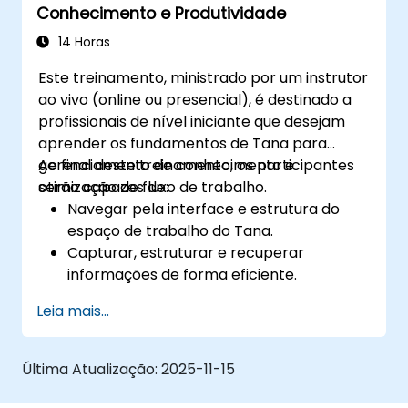
Conhecimento e Produtividade
meio de documentação e fluxos de
trabalho compartilhados.
14 Horas
Integrar o Tana com outras ferramentas
Este treinamento, ministrado por um instrutor
de negócios para uma produtividade
ao vivo (online ou presencial), é destinado a
perfeita.
profissionais de nível iniciante que desejam
aprender os fundamentos de Tana para
gerenciamento de conhecimento e
Ao final deste treinamento, os participantes
otimização de fluxo de trabalho.
serão capazes de:
Navegar pela interface e estrutura do
espaço de trabalho do Tana.
Capturar, estruturar e recuperar
informações de forma eficiente.
Utilizar supertags e nós para organização
Leia mais...
dinâmica do conhecimento.
Configurar fluxos de trabalho de
gerenciamento de tarefas usando os
Última Atualização:
2025-11-15
recursos do Tana.
Aproveitar as ferramentas de pesquisa e