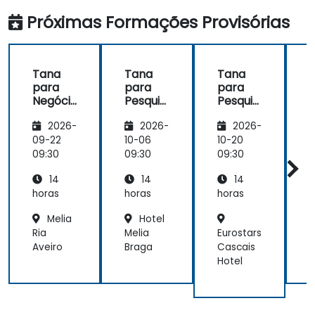
filtragem para acessar informações
Próximas Formações Provisórias
rapidamente.
Integrar o Tana aos processos de
trabalho diários para melhorar a
Tana
Tana
Tana
produtividade.
para
para
para
Negóci
Pesquis
Pesquis
t
os e
adores
adores
I
2026-
2026-
2026-
Colabo
e
e
ração
Escritor
Escritor
a
09-22
10-06
10-20
1
em
es
es
o
09:30
09:30
09:30
0
Equipes
14
14
14
horas
horas
horas
h
Melia
Hotel
Ria
Melia
Eurostars
T
Aveiro
Braga
Cascais
Hotel