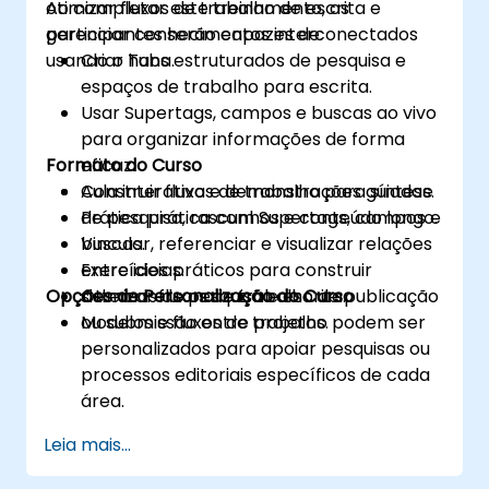
otimizar fluxos de trabalho de escrita e
Ao completar este treinamento, os
gerenciar conhecimentos interconectados
participantes serão capazes de:
usando o Tana.
Criar hubs estruturados de pesquisa e
espaços de trabalho para escrita.
Usar Supertags, campos e buscas ao vivo
para organizar informações de forma
Formato do Curso
eficaz.
Construir fluxos de trabalho para síntese
Aula interativa e demonstrações guiadas.
de pesquisa, rascunhos e conteúdo longo.
Prática prática com Supertags, campos e
Vincular, referenciar e visualizar relações
buscas.
entre ideias.
Exercícios práticos para construir
Opções de Personalização do Curso
Otimizar fluxos de trabalho de publicação
sistemas de pesquisa e escrita.
ou submissão entre projetos.
Modelos e fluxos de trabalho podem ser
personalizados para apoiar pesquisas ou
processos editoriais específicos de cada
área.
Leia mais...