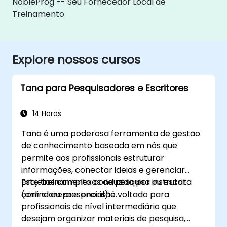
NobleProg -- Seu Fornecedor Local de
Treinamento
Explore nossos cursos
Tana para Pesquisadores e Escritores
14 Horas
Tana é uma poderosa ferramenta de gestão
de conhecimento baseada em nós que
permite aos profissionais estruturar
informações, conectar ideias e gerenciar
projetos complexos de pesquisa ou escrita
Este treinamento conduzido por instrutor
com clareza e precisão.
(online ou presencial) é voltado para
profissionais de nível intermediário que
desejam organizar materiais de pesquisa,