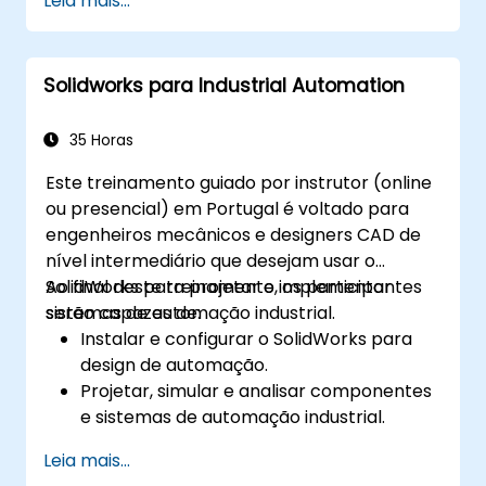
Leia mais...
final, tais como check-in/check-out de
ficheiros, controlo de versões e pesquisa.
Explorar as funcionalidades
Solidworks para Industrial Automation
administrativas, incluindo a configuração
de abóbadas, permissões de utilizador e
personalização de fluxos de trabalho.
35 Horas
Avaliar a implementação potencial do
Este treinamento guiado por instrutor (online
Solidworks PDM em vários locais da
ou presencial) em Portugal é voltado para
empresa.
engenheiros mecânicos e designers CAD de
nível intermediário que desejam usar o
SolidWorks para projetar e implementar
Ao final deste treinamento, os participantes
sistemas de automação industrial.
serão capazes de:
Instalar e configurar o SolidWorks para
design de automação.
Projetar, simular e analisar componentes
e sistemas de automação industrial.
Exportar designs para implementação no
Leia mais...
mundo real em ambientes industriais.