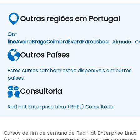
Outras regiões em Portugal
On-
line
Aveiro
Braga
Coimbra
Évora
Faro
Lisboa
Almada
Ca
Outros Países
Estes cursos também estão disponíveis em outros
países
Consultoria
Red Hat Enterprise Linux (RHEL) Consultoria
Cursos de fim de semana de Red Hat Enterprise Linux