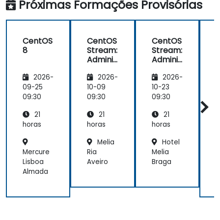
Próximas Formações Provisórias
CentOS
CentOS
CentOS
8
Stream:
Stream:
Adminis
Adminis
tração
tração
2026-
2026-
2026-
de Linux
de Linux
d
Empres
Empres
09-25
10-09
10-23
1
arial e
arial e
a
09:30
09:30
09:30
0
Modern
Modern
21
21
21
ização
ização
da
da
horas
horas
horas
h
Infraest
Infraest
I
Melia
Hotel
rutura
rutura
Mercure
Ria
Melia
E
Lisboa
Aveiro
Braga
C
Almada
H