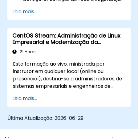
Implementar soluções de
Leia mais...
armazenamento e realizar manutenção
do sistema e resolução de problemas.
CentOS Stream: Administração de Linux
Empresarial e Modernização da
Infraestrutura
21 Horas
Esta formação ao vivo, ministrada por
instrutor em qualquer local (online ou
presencial), destina-se a administradores de
sistemas empresariais e engenheiros de
DevOps que desejam dominar a mais recente
Leia mais...
plataforma CentOS Stream, gerenciamento
moderno de contêineres, endurecimento de
segurança e automação de infraestrutura.
Última Atualização:
2026-06-29