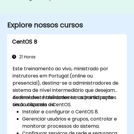
Explore nossos cursos
CentOS 8
21 Horas
Este treinamento ao vivo, ministrado por
instrutores em Portugal (online ou
presencial), destina-se a administradores de
sistema de nível intermediário que desejam
desenvolver habilidades em administração
Ao final deste treinamento, os participantes
Linux utilizando o CentOS.
serão capazes de:
Instalar e configurar o CentOS 8.
Gerenciar usuários e grupos, controlar e
monitorar processos do sistema.
Configurar serviços de rede e segurança.