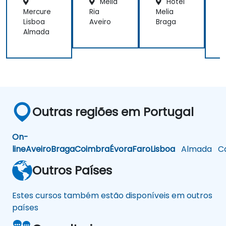
Melia
Hotel
Mercure
Ria
Melia
E
Lisboa
Aveiro
Braga
C
Almada
H
Outras regiões em Portugal
On-
line
Aveiro
Braga
Coimbra
Évora
Faro
Lisboa
Almada
Ca
Outros Países
Estes cursos também estão disponíveis em outros
países