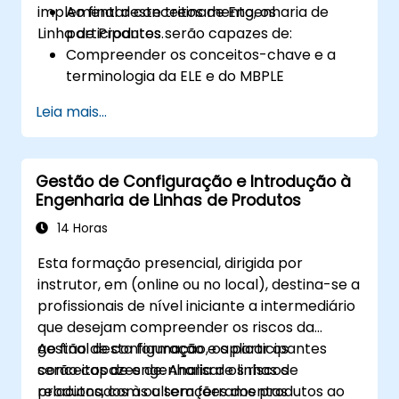
implementar conceitos de Engenharia de
Ao final deste treinamento, os
Linha de Produtos.
participantes serão capazes de:
Compreender os conceitos-chave e a
terminologia da ELE e do MBPLE
Descrever as melhores práticas para o
Leia mais...
modelamento de linhas de produtos
Implementar um processo de definição
de linha de produtos no CATIA Magic
Gestão de Configuração e Introdução à
Utilizar recursos do MBPLE, como modelos
Engenharia de Linhas de Produtos
de recursos, pontos de variação e
configurações
14 Horas
Esta formação presencial, dirigida por
instrutor, em (online ou no local), destina-se a
profissionais de nível iniciante a intermediário
que desejam compreender os riscos da
gestão de configuração e aplicar os
Ao final desta formação, os participantes
conceitos de engenharia de linhas de
serão capazes de: Analisar os riscos
produtos, com ou sem ferramentas
relacionados às alterações dos produtos ao