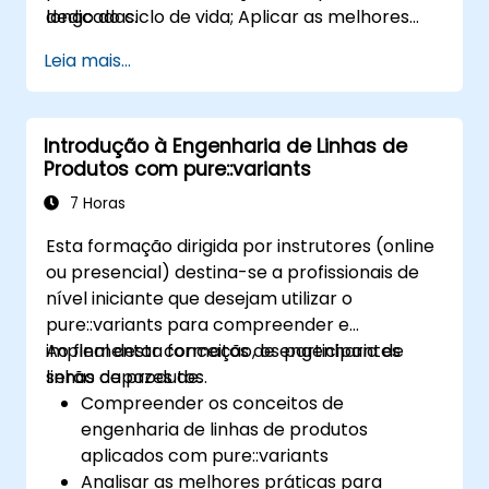
dedicadas.
longo do ciclo de vida; Aplicar as melhores
práticas de gestão de configuração;
Leia mais...
Compreender os conceitos-chave da
engenharia de linhas de produtos; Modelar a
variabilidade e as linhas de produtos, com ou
Introdução à Engenharia de Linhas de
sem ferramentas; Implementar um processo
Produtos com pure::variants
completo, desde a definição da variabilidade
até à derivação do produto; E avaliar os
7 Horas
benefícios do uso de ferramentas como
Esta formação dirigida por instrutores (online
pure::variants e FeatureIDE
ou presencial) destina-se a profissionais de
nível iniciante que desejam utilizar o
pure::variants para compreender e
implementar conceitos de engenharia de
Ao final desta formação, os participantes
linhas de produtos.
serão capazes de:
Compreender os conceitos de
engenharia de linhas de produtos
aplicados com pure::variants
Analisar as melhores práticas para