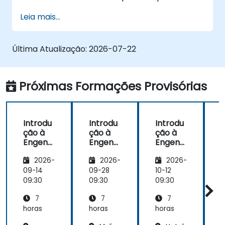
modelagem de linhas de produtos
Leia mais...
Implementar um processo completo de
variabilidade (da definição à instanciação
de variantes)
Última Atualização:
2026-07-22
Utilizar o pure::variants com conectores
como o Microsoft Office
Próximas Formações Provisórias
Introdu
Introdu
Introdu
ção à
ção à
ção à
Engenh
Engenh
Engenh
aria de
aria de
aria de
a
2026-
2026-
2026-
Linhas
Linhas
Linhas
L
de
de
de
09-14
09-28
10-12
1
Produto
Produto
Produto
09:30
09:30
09:30
0
s com
s com
s com
7
7
7
pure::va
pure::va
pure::va
riants
riants
riants
horas
horas
horas
h