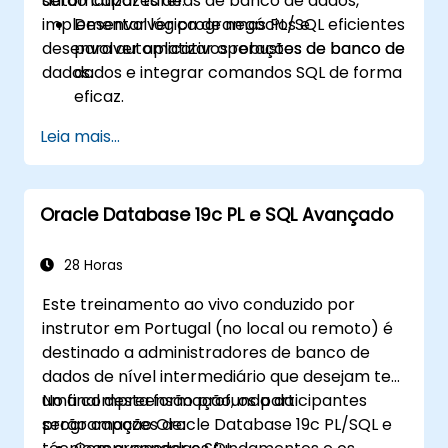
automatizar tarefas de banco de dados,
serão capazes de:
implementar lógica de negócios e
Desenvolver programas PL/SQL eficientes
desenvolver aplicativos robustos de banco de
para automatizar operações de banco de
dados.
dados e integrar comandos SQL de forma
eficaz.
Criar unidades de programa reutilizáveis,
Leia mais...
incluindo procedimentos, funções,
pacotes e gatilhos, para aplicações
modulares e escaláveis.
Oracle Database 19c PL e SQL Avançado
Implementar estruturas de dados
avançadas, como arrays associativos, e
gerir resultados de consultas utilizando
28 Horas
cursores.
Este treinamento ao vivo conduzido por
Tratar erros de forma robusta e proteger
instrutor em Portugal (no local ou remoto) é
o código com encriptação, ofuscação e
destinado a administradores de banco de
técnicas de compilação condicional.
dados de nível intermediário que desejam ter
Aplicar PL/SQL em cenários do mundo
uma compreensão profunda da
No final desta formação, os participantes
real, tirando partido de pacotes
programação Oracle Database 19c PL/SQL e
serão capazes de:
integrados para manipulação de ficheiros,