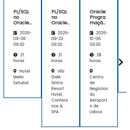
PL/SQL
PL/SQL
Oracle:
no
no
Progra
Oracle
Oracle
mação
19c
19c
com
1
2026-
2026-
2026-
PL/SQL I
09-08
09-22
10-06
1
09:30
09:30
09:30
0
21
21
28
horas
horas
horas
h
Hotel
Vila
Melia
Galé
Centro
Setubal
Sintra
de
Resort
Negócios
Hotel,
do
Confere
Aeroport
nce &
o de
SPA
Lisboa