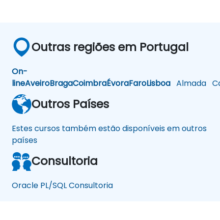
Outras regiões em Portugal
On-
line
Aveiro
Braga
Coimbra
Évora
Faro
Lisboa
Almada
Ca
Outros Países
Estes cursos também estão disponíveis em outros
países
Consultoria
Oracle PL/SQL Consultoria