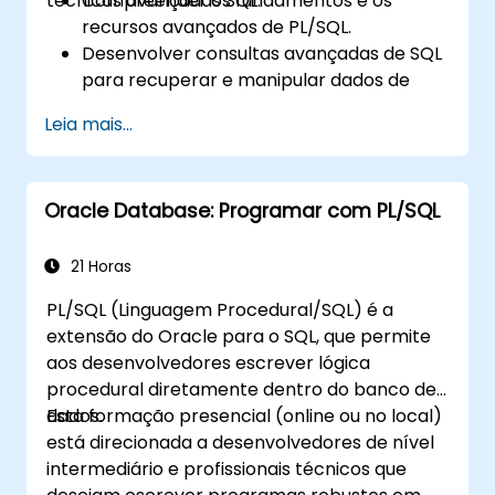
técnicas avançadas SQL.
Compreender os fundamentos e os
automatização de correio eletrónico e
recursos avançados de PL/SQL.
outras funcionalidades avançadas.
Desenvolver consultas avançadas de SQL
para recuperar e manipular dados de
forma eficiente.
Leia mais...
Implementar construções de
programação PL/SQL para gerenciar
dados e operações de banco de dados.
Oracle Database: Programar com PL/SQL
Otimizar as consultas SQL para um
melhor desempenho.
Utilizar funcionalidades avançadas de
21 Horas
PL/SQL como colecções, processamento
PL/SQL (Linguagem Procedural/SQL) é a
em massa e tratamento de erros.
extensão do Oracle para o SQL, que permite
Aprender a depurar e gerir programas
aos desenvolvedores escrever lógica
PL/SQL de forma eficaz.
procedural diretamente dentro do banco de
dados.
Esta formação presencial (online ou no local)
está direcionada a desenvolvedores de nível
intermediário e profissionais técnicos que