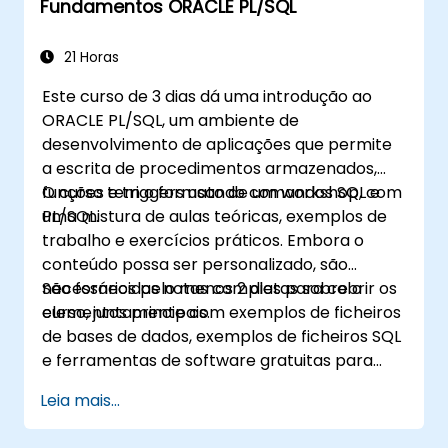
Fundamentos ORACLE PL/SQL
criar programas PL/SQL robustos.
Entender e implementar cursores
explícitos e implícitos para recuperação
21 Horas
de dados.
Este curso de 3 dias dá uma introdução ao
Lidar com exceções efetivamente usando
ORACLE PL/SQL, um ambiente de
exceções predefinidas e definidas pelo
desenvolvimento de aplicações que permite
usuário.
a escrita de procedimentos armazenados,
Desenvolver e gerenciar gatilhos para
funções e triggers usando comandos SQL e
O curso tem o formato de um workshop, com
automatizar e impor regras de negócios.
PL/SQL.
uma mistura de aulas teóricas, exemplos de
Criar e usar pacotes PL/SQL para
trabalho e exercícios práticos. Embora o
encapsular e modularizar o código para
conteúdo possa ser personalizado, são
reutilização e manutenção.
necessários pelo menos 2 dias para cobrir os
São fornecidas notas completas sobre o
elementos principais.
curso, juntamente com exemplos de ficheiros
de bases de dados, exemplos de ficheiros SQL
e ferramentas de software gratuitas para
utilização no acesso a uma base de dados
Leia mais...
ORACLE.