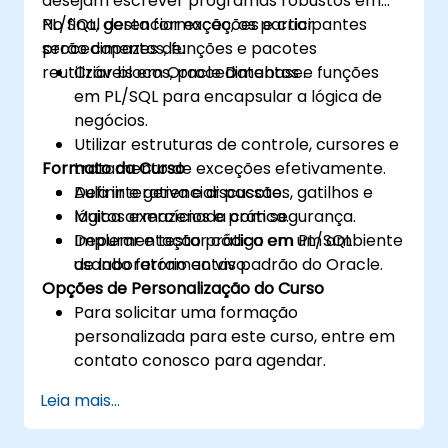
desejam escrever programas robustos em
PL/SQL, gerenciar exceções e criar
No final desta formação, os participantes
procedimentos, funções e pacotes
serão capazes de:
reutilizáveis em Oracle Database.
Criar blocos, procedimentos e funções
em PL/SQL para encapsular a lógica de
negócios.
Utilizar estruturas de controle, cursores e
Formato da Curso
tratamento de exceções efetivamente.
Definir e gerenciar pacotes, gatilhos e
Aula interativa e discussão.
lógica armazenada com segurança.
Muitos exercícios e prática.
Depurar e testar código em PL/SQL
Implementação prática em um ambiente
usando ferramentas padrão do Oracle.
de laboratório ao vivo.
Opções de Personalização do Curso
Para solicitar uma formação
personalizada para este curso, entre em
contato conosco para agendar.
Leia mais...