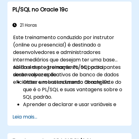
PL/SQL no Oracle 19c
21 Horas
Este treinamento conduzido por instrutor
(online ou presencial) é destinado a
desenvolvedores e administradores
intermediários que desejam ter uma base
sólida em programação PL/SQL para
Ao final deste treinamento, os participantes
desenvolver aplicativos de banco de dados
serão capazes de:
eficientes e robustos usando Oracle 19c.
Obter um entendimento abrangente do
que é o PL/SQL e suas vantagens sobre o
SQL padrão.
Aprender a declarar e usar variáveis e
diferentes tipos de dados dentro dos
Leia mais...
blocos PL/SQL.
Aplique estruturas de controle como IF-
THEN-ELSE, instruções CASE e laços para