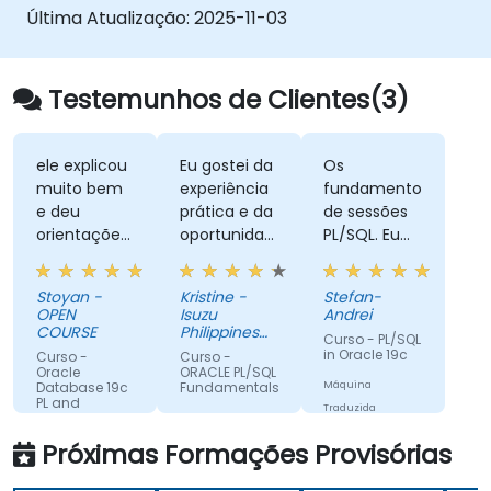
Última Atualização:
2025-11-03
Testemunhos de Clientes(3)
ele explicou
Eu gostei da
Os
muito bem
experiência
fundamentos
e deu
prática e da
de sessões
orientações
oportunidade
PL/SQL. Eu
sobre os
de trabalhar
usei PL/SQL,
exercícios.
em
mas nunca
Stoyan -
Kristine -
Stefan-
atividades
entendi os
OPEN
Isuzu
Andrei
de
conceitos
COURSE
Philippines
Curso - PL/SQL
codificação
Corporation
básicos e
in Oracle 19c
Curso -
Curso -
reais
este curso
Oracle
ORACLE PL/SQL
Database 19c
Fundamentals
Máquina
me ajudou
PL and
Traduzida
muito a
Advanced
Máquina
SQL
compreender
Traduzida
Próximas Formações Provisórias
consultas
Máquina
PL/SQL.
Traduzida