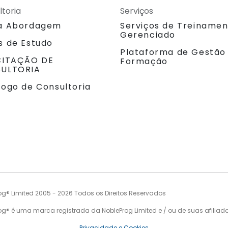
ltoria
Serviços
a Abordagem
Serviços de Treiname
Gerenciado
s de Estudo
Plataforma de Gestão
CITAÇÃO DE
Formação
ULTORIA
logo de Consultoria
og® Limited 2005 - 2026 Todos os Direitos Reservados
og® é uma marca registrada da NobleProg Limited e / ou de suas afiliad
Privacidade e Cookies