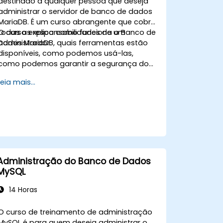
destinado a qualquer pessoa que deseja
administrar o servidor de banco de dados
MariaDB. É um curso abrangente que cobre
todas as responsabilidades de um
O curso explica como funciona o Banco de
administrador.
Dados MariaDB, quais ferramentas estão
disponíveis, como podemos usá-las,
como podemos garantir a segurança do
Servidor de Banco de Dados MariaDB e
Leia mais...
configurá-lo. Durante o treinamento, você
aprenderá a gerenciar contas de usuário e
a entender como funciona o Sistema de
Privilegios de Acesso do MariaDB. Também
aprenderá a manter seu banco de dados,
fazer backup e recuperar seus bancos de
dados, além de realizar a recuperação em
caso de falha.
Administração do Banco de Dados
MySQL
14 Horas
O curso de treinamento de administração
MySQL é para quem deseja administrar o