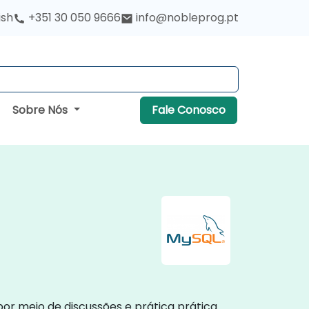
ish
+351 30 050 9666
info@nobleprog.pt
Sobre Nós
Fale Conosco
por meio de discussões e prática prática