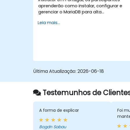
aprenderão como instalar, configurar e
gerenciar o MariaDB para alta
disponibilidade e desempenho. Outros
Leia mais...
tópicos incluem backup e recuperação,
segurança e clustering.
Última Atualização:
2026-06-18
Testemunhos de Cliente
A forma de explicar
Foi mu
mante
Bogdn Sabau