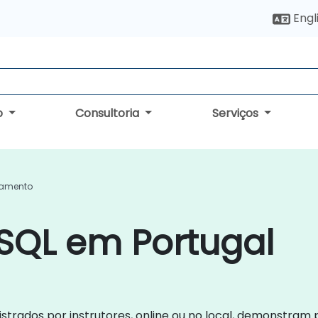
Engl
o
Consultoria
Serviços
namento
SQL em Portugal
strados por instrutores, online ou no local, demonstram 