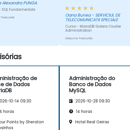
a Alexandra PUNGA
- SQL Fundamentals
Oana Bunea - SERVICIUL DE
 Traduzida
TELECOMUNICATII SPECIALE
Curso - MariaDB Galera Cluster
Administration
Máquina Traduzida
sórias
inistração de
Administração do
e de Dados
Banco de Dados
iaDB
MySQL
026-10-14 09:30
2026-10-28 09:30
4 horas
14 horas
our Points by Sheraton
Hotel Real Oeiras
sinhos