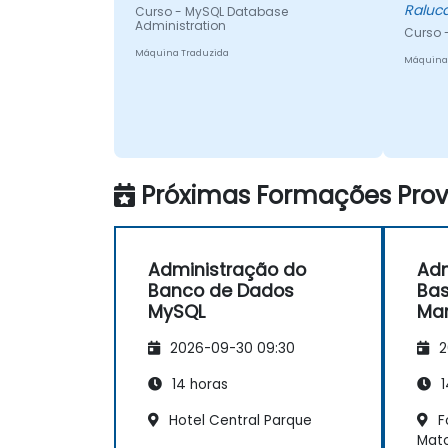
Raluc
Curso - MySQL Database
Administration
Curso 
Máquina Traduzida
Máquina
Próximas Formações Provi
Administração do
Adm
Banco de Dados
Bas
MySQL
Mar
2026-09-30 09:30
2
14 horas
1
Hotel Central Parque
F
Mato