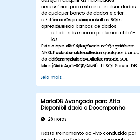
necessárias para extrair e analisar dados
de qualquer banco de dados e criar
relatórios. Os participantes do curso
como escrever consultas SQL
aprenderão:
o que são bancos de dados
relacionais e como podemos utilizá-
los
Este curso de SQL aborda o SQL genérico
o que são relações e como criá-las
ANSI. Pode ser utilizado em qualquer banco
a estrutura dos dados
de dados, incluindo Oracle, MySQL,
diferenças entre dialectos de SQL
Microsoft Access, Microsoft SQL Server, DB2
(Oracle, T-SQL, ANSI)
Informix, PostgreSQL e outros bancos de
habilidades práticas para escrever
Leia mais...
dados relacionais.
consultas
MariaDB Avançado para Alta
Disponibilidade e Desempenho
28 Horas
Neste treinamento ao vivo conduzido por
instrutor em Portugal, os participantes