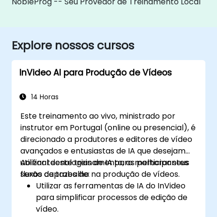
NobleProg -- Seu Provedor de Treinamento Local
Explore nossos cursos
InVideo AI para Produção de Vídeos
14 Horas
Este treinamento ao vivo, ministrado por
instrutor em Portugal (online ou presencial), é
direcionado a produtores e editores de vídeo
avançados e entusiastas de IA que desejam
utilizar tecnologias de IA para melhorar seus
Ao final deste treinamento, os participantes
fluxos de trabalho na produção de vídeos.
serão capazes de:
Utilizar as ferramentas de IA do InVideo
para simplificar processos de edição de
vídeo.