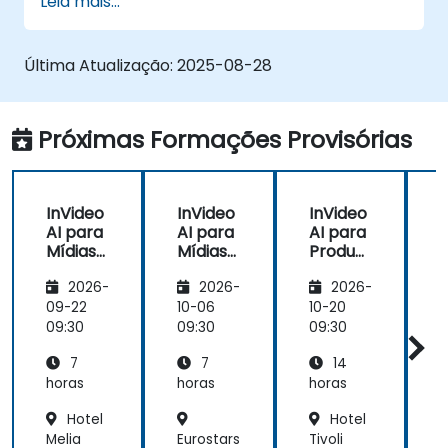
Leia mais...
Aprimorar estratégias de mídia social
com conteúdo de vídeo gerado por IA.
Analisar e otimizar a engajamento do
Última Atualização:
2025-08-28
vídeo usando insights da IA.
Próximas Formações Provisórias
InVideo
InVideo
InVideo
AI para
AI para
AI para
Mídias
Mídias
Produç
Sociais
Sociais
ão de
2026-
2026-
2026-
Vídeos
09-22
10-06
10-20
1
09:30
09:30
09:30
0
7
7
14
horas
horas
horas
h
Hotel
Hotel
Melia
Eurostars
Tivoli
H