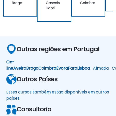
Braga
Cascais
Coimbra
Hotel
Outras regiões em Portugal
On-
line
Aveiro
Braga
Coimbra
Évora
Faro
Lisboa
Almada
Ca
Outros Países
Estes cursos também estão disponíveis em outros
países
Consultoria