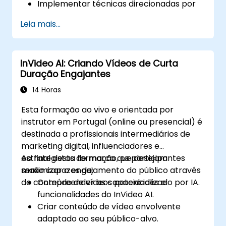
Implementar técnicas direcionadas por
IA para criação automatizada de
Leia mais...
conteúdo em vídeo.
Criar vídeos de qualidade profissional
usando modelos baseados em IA.
InVideo AI: Criando Vídeos de Curta
Otimizar fluxos de trabalho alimentados
Duração Engajantes
por IA para aumentar a produtividade na
produção de vídeos.
14 Horas
Esta formação ao vivo e orientada por
instrutor em Portugal (online ou presencial) é
destinada a profissionais intermediários de
marketing digital, influenciadores e
estrategistas de marca que desejam
Ao final desta formação, os participantes
maximizar o engajamento do público através
serão capazes de:
de conteúdo de vídeos potencializado por IA.
Compreender as capacidades e
funcionalidades do InVideo AI.
Criar conteúdo de vídeo envolvente
adaptado ao seu público-alvo.