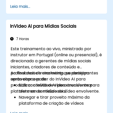
Implementar estratégias para aumentar
Leia mais...
a interação e retenção do espectador.
Analisar métricas de desempenho para
aperfeiçoar as estratégias de marketing
InVideo AI para Mídias Sociais
de vídeo.
7 Horas
Este treinamento ao vivo, ministrado por
instrutor em Portugal (online ou presencial), é
direcionado a gerentes de mídias sociais
iniciantes, criadores de conteúdo e
profissionais de marketing que desejam
Ao final deste treinamento, os participantes
aproveitar o poder do InVideo AI para
serão capazes de:
produzir conteúdo de vídeo envolvente para
Utilizar o InVideo AI para transformar
plataformas de mídia social.
texto em conteúdo de vídeo envolvente.
Navegar e tirar proveito máximo da
plataforma de criação de vídeos
impulsionada por IA do InVideo.