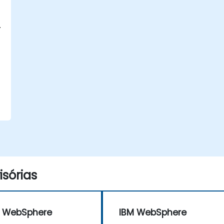
sórias
M WebSphere
IBM WebSphere