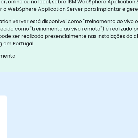
tor, online ou no local, sobre IBM WebSphere Applicatio
zar o WebSphere Application Server para implantar e gere
n Server está disponível como "treinamento ao vivo onli
ecido como "treinamento ao vivo remoto") é realizado 
l pode ser realizado presencialmente nas instalações do c
g em Portugal.
amento