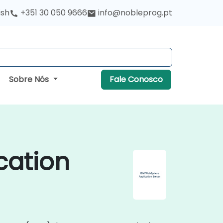
ish
+351 30 050 9666
info@nobleprog.pt
Sobre Nós
Fale Conosco
cation