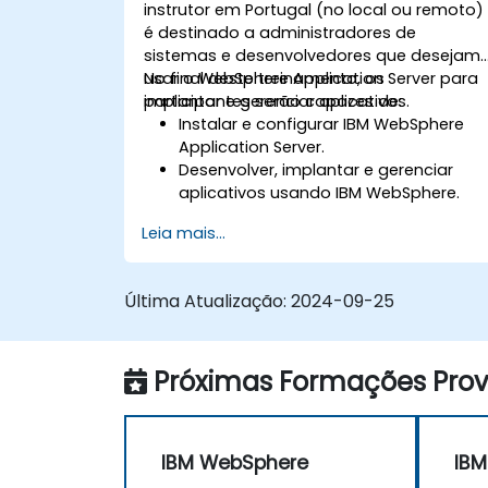
instrutor em Portugal (no local ou remoto)
é destinado a administradores de
sistemas e desenvolvedores que desejam
usar o WebSphere Application Server para
No final deste treinamento, os
implantar e gerenciar aplicativos.
participantes serão capazes de:
Instalar e configurar IBM WebSphere
Application Server.
Desenvolver, implantar e gerenciar
aplicativos usando IBM WebSphere.
Configurar e gerenciar perfis WAS.
Leia mais...
Solucionar problemas do WebSphere
Application Server.
Última Atualização:
2024-09-25
Próximas Formações Provi
IBM WebSphere
IB