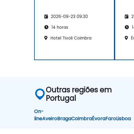
2026-09-23 09:30
2
14 horas
1
Hotel Tivoli Coimbra
É
Outras regiões em
Portugal
On-
line
Aveiro
Braga
Coimbra
Évora
Faro
Lisboa