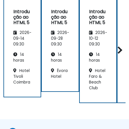
Introdu
Introdu
Introdu
ção ao
ção ao
ção ao
HTML 5
HTML 5
HTML 5
2026-
2026-
2026-
09-14
09-28
10-12
1
09:30
09:30
09:30
0
14
14
14
horas
horas
horas
h
Hotel
Évora
Hotel
Tivoli
Hotel
Faro &
H
Coimbra
Beach
I
Club
-