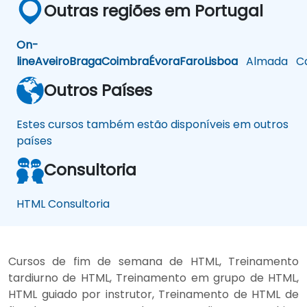
Outras regiões em Portugal
On-
line
Aveiro
Braga
Coimbra
Évora
Faro
Lisboa
Almada
Ca
Outros Países
Estes cursos também estão disponíveis em outros
países
Consultoria
HTML Consultoria
Cursos de fim de semana de HTML, Treinamento
tardiurno de HTML, Treinamento em grupo de HTML,
HTML guiado por instrutor, Treinamento de HTML de