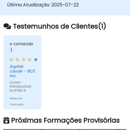
Criando formulários
Última Atualização:
2025-07-22
Web Storage para aplicações offline
Testemunhos de Clientes(1)
o conteúdo
:)
Sophie
Lavoie - BCE
Inc.
Curso -
Introduction
to HTML 5
Máquina
Traduzida
Próximas Formações Provisórias